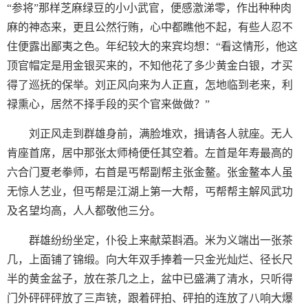
“参将”那样芝麻绿豆的小小武官，便感激涕零，作出种种肉
麻的神态来，更且公然行贿，心中都瞧他不起，有些人忍不
住便露出鄙夷之色。年纪较大的来宾均想：“看这情形，他这
顶官帽定是用金银买来的，不知他花了多少黄金白银，才买
得了巡抚的保举。刘正风向来为人正直，怎地临到老来，利
禄熏心，居然不择手段的买个官来做做？”
刘正风走到群雄身前，满脸堆欢，揖请各人就座。无人
肯座首席，居中那张太师椅便任其空着。左首是年寿最高的
六合门夏老拳师，右首是丐帮副帮主张金鳌。张金鳌本人虽
无惊人艺业，但丐帮是江湖上第一大帮，丐帮帮主解风武功
及名望均高，人人都敬他三分。
群雄纷纷坐定，仆役上来献菜斟酒。米为义端出一张茶
几，上面铺了锦缎。向大年双手捧着一只金光灿烂、径长尺
半的黄金盆子，放在茶几之上，盆中已盛满了清水，只听得
门外砰砰砰放了三声铳，跟着砰拍、砰拍的连放了八响大爆