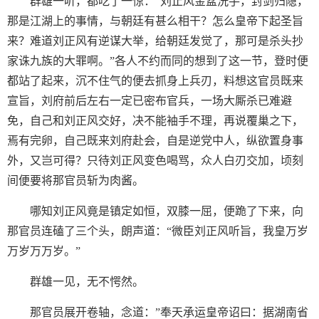
群雄一听，都吃了一惊：“刘止风金盆洗手，封剑归隐，
那是江湖上的事情，与朝廷有甚么相干？怎么皇帝下起圣旨
来？难道刘正风有逆谋大举，给朝廷发觉了，那可是杀头抄
家诛九族的大罪啊。”各人不约而同的想到了这一节，登时便
都站了起来，沉不住气的便去抓身上兵刃，料想这官员既来
宣旨，刘府前后左右一定已密布官兵，一场大厮杀已难避
免，自己和刘正风交好，决不能袖手不理，再说覆巢之下，
焉有完卵，自己既来刘府赴会，自是逆党中人，纵欲置身事
外，又岂可得？只待刘正风变色喝骂，众人白刃交加，顷刻
间便要将那官员斩为肉酱。
哪知刘正风竟是镇定如恒，双膝一屈，便跪了下来，向
那官员连磕了三个头，朗声道：“微臣刘正风听旨，我皇万岁
万岁万万岁。”
群雄一见，无不愕然。
那官员展开卷轴，念道：”奉天承运皇帝诏曰：据湖南省