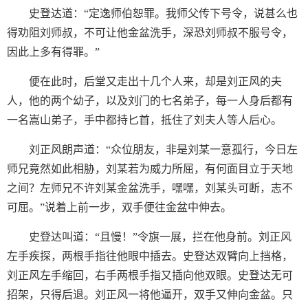
史登达道：“定逸师伯恕罪。我师父传下号令，说甚么也
得劝阻刘师叔，不可让他金盆洗手，深恐刘师叔不服号令，
因此上多有得罪。”
便在此时，后堂又走出十几个人来，却是刘正风的夫
人，他的两个幼子，以及刘门的七名弟子，每一人身后都有
一名嵩山弟子，手中都持匕首，抵住了刘夫人等人后心。
刘正风朗声道：“众位朋友，非是刘某一意孤行，今日左
师兄竟然如此相胁，刘某若为威力所屈，有何面目立于天地
之间？左师兄不许刘某金盆洗手，嘿嘿，刘某头可断，志不
可屈。”说着上前一步，双手便往金盆中伸去。
史登达叫道：“且慢！”令旗一展，拦在他身前。刘正风
左手疾探，两根手指往他眼中插去。史登达双臂向上挡格，
刘正风左手缩回，右手两根手指又插向他双眼。史登达无可
招架，只得后退。刘正风一将他逼开，双手又伸向金盆。只