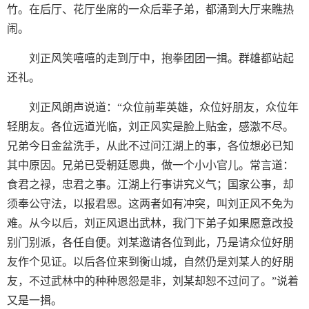
竹。在后厅、花厅坐席的一众后辈子弟，都涌到大厅来瞧热
闹。
刘正风笑嘻嘻的走到厅中，抱拳团团一揖。群雄都站起
还礼。
刘正风朗声说道：“众位前辈英雄，众位好朋友，众位年
轻朋友。各位远道光临，刘正风实是脸上贴金，感激不尽。
兄弟今日金盆洗手，从此不过问江湖上的事，各位想必已知
其中原因。兄弟已受朝廷恩典，做一个小小官儿。常言道：
食君之禄，忠君之事。江湖上行事讲究义气；国家公事，却
须奉公守法，以报君恩。这两者如有冲突，叫刘正风不免为
难。从今以后，刘正风退出武林，我门下弟子如果愿意改投
别门别派，各任自便。刘某邀请各位到此，乃是请众位好朋
友作个见证。以后各位来到衡山城，自然仍是刘某人的好朋
友，不过武林中的种种恩怨是非，刘某却恕不过问了。”说着
又是一揖。