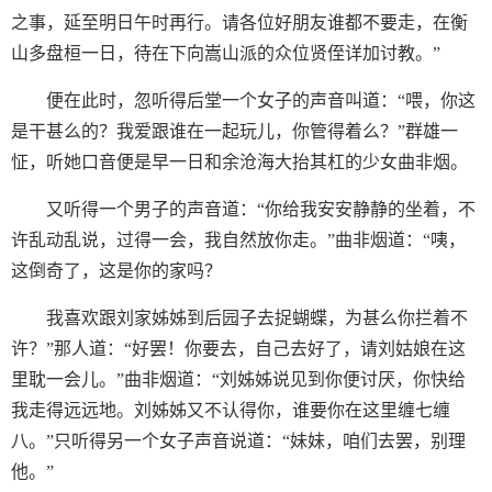
之事，延至明日午时再行。请各位好朋友谁都不要走，在衡
山多盘桓一日，待在下向嵩山派的众位贤侄详加讨教。”
便在此时，忽听得后堂一个女子的声音叫道：“喂，你这
是干甚么的？我爱跟谁在一起玩儿，你管得着么？”群雄一
怔，听她口音便是早一日和余沧海大抬其杠的少女曲非烟。
又听得一个男子的声音道：“你给我安安静静的坐着，不
许乱动乱说，过得一会，我自然放你走。”曲非烟道：“咦，
这倒奇了，这是你的家吗？
我喜欢跟刘家姊姊到后园子去捉蝴蝶，为甚么你拦着不
许？”那人道：“好罢！你要去，自己去好了，请刘姑娘在这
里耽一会儿。”曲非烟道：“刘姊姊说见到你便讨厌，你快给
我走得远远地。刘姊姊又不认得你，谁要你在这里缠七缠
八。”只听得另一个女子声音说道：“妹妹，咱们去罢，别理
他。”