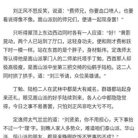
刘正风不怒反笑，说道：“费师兄，你要血口喷人，也要
看说得像不像。嵩山派别的师兄们，便请一起现身罢！”
只听得屋顶上东边西边同时各有一人应道：“好！”黄影
晃动，两个人已站到了厅口，这轻身功夫，便和刚才费彬跃
下时一模一样。站在东首的是个胖子，身材魁伟，定逸师太
等认得他是嵩山派掌门人的二师弟托塔手丁勉，西首那人却
极高极瘦，是嵩山派中坐第三把交椅的仙鹤手陆柏。这二人
同时拱了拱手，道：“刘三爷请，众位英雄请。”
丁勉、陆柏二人在武林中都是大有威名，群雄都站起身
来还礼，眼见嵩山派的好手陆续到来，各人心中都隐隐觉
得，今日之事不易善罢，只怕刘正风非吃大亏不可。
定逸师太气忿忿的道：“刘贤弟，你不用担心，天下事抬
不过一个‘理’字。别瞧人家人多势众，难道咱们泰山派、华山
派、恒山派的朋友，都是来睁眼吃饭不管事的不成？”