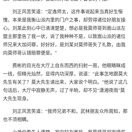
刘正风苦笑道：“定逸师太，这件事说起来当真好生惭
愧，本来是我衡山派内里的门户之事，却劳得诸位好朋友操
心。刘某此刻心中已清清楚楚，想必是我莫师哥到嵩山派左
盟主那里告了我一状，说了我种种不是，以致嵩山派的诸位
师兄来大加问罪，好好好，是刘某对莫师哥失了礼数，由我
向莫师哥认错赔罪便是。”
费彬的目光在大厅上自东而西的扫射一周，他眼睛眯成
一线，但精光灿然，显得内功深厚，说道：“此事怎地跟莫大
先生有关了？莫大先生请出来，大家说个明白。”他说了这几
句话后，大厅中寂静无声，过了半晌，却不见“潇湘夜雨”莫
大先生现身。
刘正风苦笑道：“我师兄弟不和，武林朋友众所周知，那
也不须相瞒。