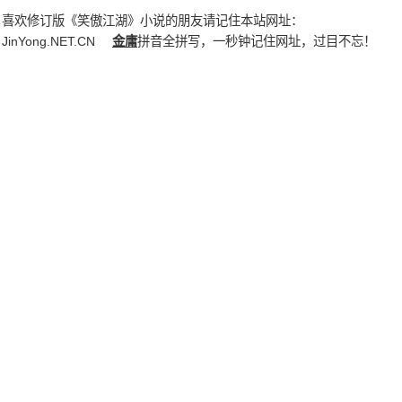
喜欢修订版《笑傲江湖》小说的朋友请记住本站网址：
JinYong.NET.CN
金庸
拼音全拼写，一秒钟记住网址，过目不忘！