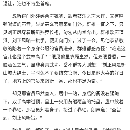
退让，谁也不肯坐首席。
忽听得门外砰砰两声铳响，跟着鼓乐之声大作，又有鸣
锣喝道的声音，显是甚么官府来到门外。群雄一怔之下，只
见刘正风穿着崭新熟罗长袍，匆匆从内堂奔出。群雄欢声道
贺。刘正风略一拱手，便走向门外，过了一会，见他恭恭敬
敬的陪着一个身穿公服的官员进来。群雄都感奇怪：”难道这
官儿也是个武林高手？”眼见他虽衣履皇然，但双眼昏昏，一
脸酒色之气，显非身具武功。岳不群等人则想：“刘正风是衡
山城大绅士，平时免不了要结交官府，今日是他大喜的好日
子，地方上的官员来敷衍一番，那也不足为奇。”
却见那官员昂然直入，居中一站，身后的衙没右腿跪
下，双手高举过顶，呈上一只用黄缎覆盖的托盘，盘中放着
一个卷轴。那官员躬着身子，接过了卷轴，朗声道：“圣旨
到，刘止风听旨。”