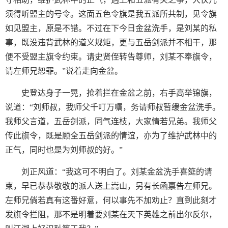
须得听盟主的号令。这面五色令旗是我五派所共制，见令旗
如见盟主，原是不错。不过在下今日金盆洗手，是刘某的私
事，既没违背武林的道义规矩，更与五岳剑派并不相干，那
便不受盟主旗令约束。请史贤侄转告尊师，刘某不奉旗令，
请左师兄恕罪。”说着走向金盆。
史登达身子一晃，抢着拦在金盆之前，右手高举锦旗，
说道：“刘师叔，我师父千叮万嘱，务请师叔暂缓金盆洗手。
我师父言道，五岳剑派，同气连枝，大家情若兄弟。我师父
传此旗令，既是顾全五岳剑派的情谊，亦为了维护武林中的
正气，同时也是为刘师叔的好。”
刘正风道：“我这可不明白了。刘某金盆洗手喜筵的请
柬，早已恭恭敬敬的派人送上嵩山，另有长函禀告左师兄。
左师兄倘若真有这番好意，何以事先不加劝止？直到此刻才
发旗令拦阻，那不是明着要刘某在天下英雄之前出尔反尔，