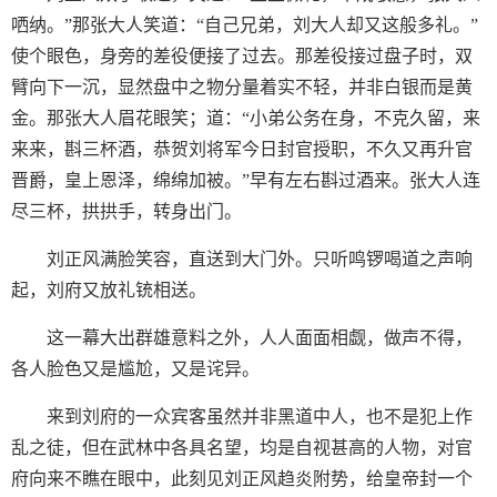
哂纳。”那张大人笑道：“自己兄弟，刘大人却又这般多礼。”
使个眼色，身旁的差役便接了过去。那差役接过盘子时，双
臂向下一沉，显然盘中之物分量着实不轻，并非白银而是黄
金。那张大人眉花眼笑；道：“小弟公务在身，不克久留，来
来来，斟三杯酒，恭贺刘将军今日封官授职，不久又再升官
晋爵，皇上恩泽，绵绵加被。”早有左右斟过酒来。张大人连
尽三杯，拱拱手，转身出门。
刘正风满脸笑容，直送到大门外。只听鸣锣喝道之声响
起，刘府又放礼铳相送。
这一幕大出群雄意料之外，人人面面相觑，做声不得，
各人脸色又是尴尬，又是诧异。
来到刘府的一众宾客虽然并非黑道中人，也不是犯上作
乱之徒，但在武林中各具名望，均是自视甚高的人物，对官
府向来不瞧在眼中，此刻见刘正风趋炎附势，给皇帝封一个