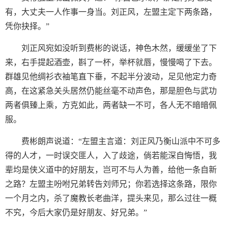
有，大丈夫一人作事一身当。刘正风，左盟主定下两条路，
凭你抉择。”
刘正风宛如没听到费彬的说话，神色木然，缓缓坐了下
来，右手提起酒壶，斟了一杯，举杯就唇，慢慢喝了下去。
群雄见他绸衫衣袖笔直下垂，不起半分波动，足见他定力奇
高，在这紧急关头居然仍能丝毫不动声色，那是胆色与武功
两者俱臻上乘，方克如此，两者缺一不可，各人无不暗暗佩
服。
费彬朗声说道：“左盟主言道：刘正风乃衡山派中不可多
得的人才，一时误交匪人，入了歧途，倘若能深自悔悟，我
辈均是侠义道中的好朋友，岂可不与人为善，给他一条自新
之路？左盟主吩咐兄弟转告刘师兄；你若选择这条路，限你
一个月之内，杀了魔教长老曲洋，提头来见，那么过往一概
不究，今后大家仍是好朋友、好兄弟。”