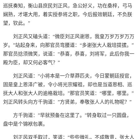
巡抚奏知，衡山县庶民刘正风，急公好义，功在桑梓，弓马
娴熟，才堪大用，着实授参将之职，今后报效朝廷，不负朕
望，钦此。”
刘正风又磕头道：“微臣刘正风谢恩，我皇万岁万岁万万
岁。”站起身来，向那官员弯腰道：“多谢张大人栽培提拔。”
那官员捻须微笑，说道：“恭喜，恭喜，刘将军，此后你我一
殿为臣，却又何必客气？”
刘正风道：“小将本是一介草莽匹夫，今日蒙朝廷授官，
固是皇上恩泽广被，令小将光宗耀祖，却也是当道恩相、巡
抚大人和张大人的逾格栽培。”那官员笑道：“哪里，哪里。”
刘正风转头向方千驹道：”方贤弟，奉敬张人人的礼物呢？”
方千驹道：”早就预备在这里了。”转身取过一只圆盘，
盘中是个锦袱包裹。
刘正风双手取过，笑道：“些些微礼，不成敬意，张大人