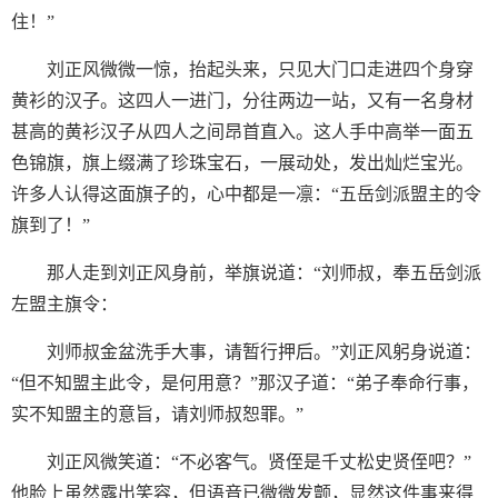
住！”
刘正风微微一惊，抬起头来，只见大门口走进四个身穿
黄衫的汉子。这四人一进门，分往两边一站，又有一名身材
甚高的黄衫汉子从四人之间昂首直入。这人手中高举一面五
色锦旗，旗上缀满了珍珠宝石，一展动处，发出灿烂宝光。
许多人认得这面旗子的，心中都是一凛：“五岳剑派盟主的令
旗到了！”
那人走到刘正风身前，举旗说道：“刘师叔，奉五岳剑派
左盟主旗令：
刘师叔金盆洗手大事，请暂行押后。”刘正风躬身说道：
“但不知盟主此令，是何用意？”那汉子道：“弟子奉命行事，
实不知盟主的意旨，请刘师叔恕罪。”
刘正风微笑道：“不必客气。贤侄是千丈松史贤侄吧？”
他脸上虽然露出笑容，但语音已微微发颤，显然这件事来得