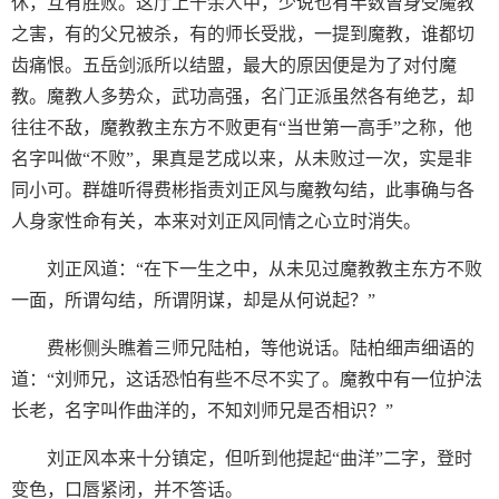
休，互有胜败。这厅上千余人中，少说也有半数曾身受魔教
之害，有的父兄被杀，有的师长受戕，一提到魔教，谁都切
齿痛恨。五岳剑派所以结盟，最大的原因便是为了对付魔
教。魔教人多势众，武功高强，名门正派虽然各有绝艺，却
往往不敌，魔教教主东方不败更有“当世第一高手”之称，他
名字叫做“不败”，果真是艺成以来，从未败过一次，实是非
同小可。群雄听得费彬指责刘正风与魔教勾结，此事确与各
人身家性命有关，本来对刘正风同情之心立时消失。
刘正风道：“在下一生之中，从未见过魔教教主东方不败
一面，所谓勾结，所谓阴谋，却是从何说起？”
费彬侧头瞧着三师兄陆柏，等他说话。陆柏细声细语的
道：“刘师兄，这话恐怕有些不尽不实了。魔教中有一位护法
长老，名字叫作曲洋的，不知刘师兄是否相识？”
刘正风本来十分镇定，但听到他提起“曲洋”二字，登时
变色，口唇紧闭，并不答话。