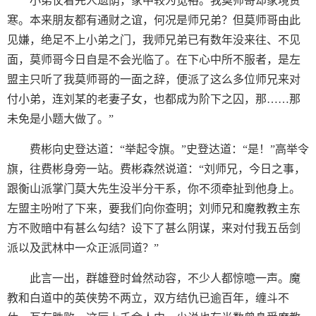
小弟仗着先人遗荫，家中较为宽裕。我莫师哥却家境贫
寒。本来朋友都有通财之谊，何况是师兄弟？但莫师哥由此
见嫌，绝足不上小弟之门，我师兄弟已有数年没来往、不见
面，莫师哥今日自是不会光临了。在下心中所不服者，是左
盟主只听了我莫师哥的一面之辞，便派了这么多位师兄来对
付小弟，连刘某的老妻子女，也都成为阶下之囚，那……那
未免是小题大做了。”
费彬向史登达道：“举起令旗。”史登达道：“是！”高举令
旗，往费彬身旁一站。费彬森然说道：“刘师兄，今日之事，
跟衡山派掌门莫大先生没半分干系，你不须牵扯到他身上。
左盟主吩咐了下来，要我们向你查明；刘师兄和魔教教主东
方不败暗中有甚么勾结？设下了甚么阴谋，来对付我五岳剑
派以及武林中一众正派同道？”
此言一出，群雄登时耸然动容，不少人都惊噫一声。魔
教和白道中的英侠势不两立，双方结仇已逾百年，缠斗不