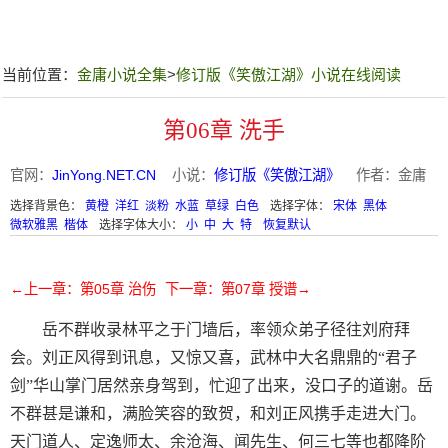
当前位置：
金庸小说全集
>
修订版《笑傲江湖》小说在线阅读
第06章 洗手
官网：
JinYong.NET.CN
小说：
修订版《笑傲江湖》
作者：金庸
选择背景色：
黄橙
洋红
淡粉
水蓝
草绿
白色
选择字体：
宋体
黑体
微软雅黑
楷体
选择字体大小：
小
中
大
特
恢复默认
←上一章：第05章 治伤
下一章：第07章 授谱→
岳不群收录林平之于门墙后，率领众弟子径往刘府拜
会。刘正风得到讯息，又惊又喜，武林中大名鼎鼎的“君子
剑”华山掌门居然亲身驾到，忙迎了出来，没口子的道谢。岳
不群甚是谦和，满脸笑容的致贺，和刘正风携手走进大门。
天门道人、定逸师太、余沧海、闻先生、何三七等也都降阶