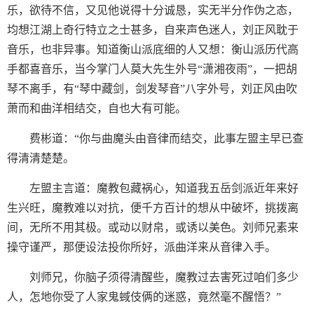
乐，欲待不信，又见他说得十分诚恳，实无半分作伪之态，
均想江湖上奇行特立之士甚多，自来声色迷人，刘正风耽于
音乐，也非异事。知道衡山派底细的人又想：衡山派历代高
手都喜音乐，当今掌门人莫大先生外号“潇湘夜雨”，一把胡
琴不离手，有“琴中藏剑，剑发琴音”八字外号，刘正风由吹
萧而和曲洋相结交，自也大有可能。
费彬道：“你与曲魔头由音律而结交，此事左盟主早已查
得清清楚楚。
左盟主言道：魔教包藏祸心，知道我五岳剑派近年来好
生兴旺，魔教难以对抗，便千方百计的想从中破坏，挑拨离
间，无所不用其极。或动以财帛，或诱以美色。刘师兄素来
操守谨严，那便设法投你所好，派曲洋来从音律入手。
刘师兄，你脑子须得清醒些，魔教过去害死过咱们多少
人，怎地你受了人家鬼蜮伎俩的迷惑，竟然毫不醒悟？”