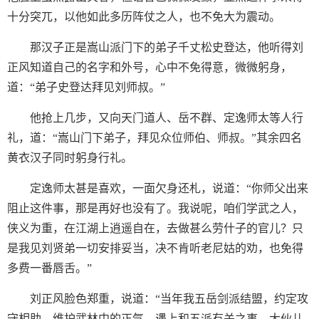
十分突兀，以他如此多历阵仗之人，也不免大为震动。
那汉子正是嵩山派门下的弟子千丈松史登达，他听得刘
正风知道自己的名字和外号，心中不免得意，微微躬身，
道：“弟子史登达拜见刘师叔。”
他抢上几步，又向天门道人、岳不群、定逸师太等人行
礼，道：“嵩山门下弟子，拜见众位师伯、师叔。”其余四名
黄衣汉子同时躬身行礼。
定逸师太甚是喜欢，一面欠身还札，说道：“你师父出来
阻止这件事，那是再好也没有了。我说呢，咱们学武之人，
侠义为重，在江湖上逍遥自在，去做甚么劳什子的官儿？只
是我见刘贤弟一切安排妥当，决不肯听老尼姑的劝，也免得
多费一番唇舌。”
刘正风脸色郑重，说道：“当年我五岳剑派结盟，约定攻
守相助，维护武林中的正气，遇上和五派有关之事，大伙儿