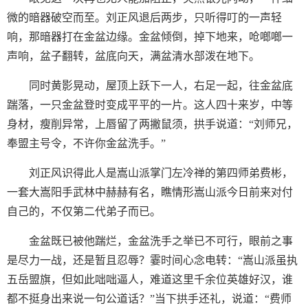
微的暗器破空而至。刘正风退后两步，只听得叮的一声轻
响，那暗器打在金盆边缘。金盆倾倒，掉下地来，呛啷啷一
声响，盆子翻转，盆底向天，满盆清水部泼在地下。
同时黄影晃动，屋顶上跃下一人，右足一起，往金盆底
踹落，一只金盆登时变成平平的一片。这人四十来岁，中等
身材，瘦削异常，上唇留了两撇鼠须，拱手说道：“刘师兄，
奉盟主号令，不许你金盆洗手。”
刘正风识得此人是嵩山派掌门左冷禅的第四师弟费彬，
一套大嵩阳手武林中赫赫有名，瞧情形嵩山派今日前来对付
自己的，不仅第二代弟子而已。
金盆既已被他踹烂，金盆洗手之举已不可行，眼前之事
是尽力一战，还是暂且忍辱？霎时间心念电转：“嵩山派虽执
五岳盟旗，但如此咄咄逼人，难道这里千余位英雄好汉，谁
都不挺身出来说一句公道话？”当下拱手还礼，说道：“费师