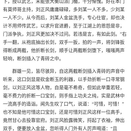
下，授以武艺，未能张大衡山派门楣，十分惭愧。好在本门
有莫师哥主持，刘正风庸庸碌碌，多刘某一人不多，少刘某
一人不少。从今而后，刘某人金盆洗手，专心仕宦，却也决
计不用师传武艺，以求升官进爵，至于江湖上的恩怨是非，
门派争执，刘正风更加决不过问。若违是言，有如此剑。”右
手一翻，从袍底抽出长剑，双手一扳，拍的一声，将剑锋扳
得断成两截，他折断长剑，顺手让两截断剑堕下，嗤嗤两声
轻响，断剑插入了青砖之中。
群雄一见，皆尽骇异，自这两截断剑插入青砖的声音中
听来，这口剑显是砍金断玉的利器，以手劲折断一口寻常钢
剑，以刘正风这等人物，自是毫不希奇，但如此举重若轻，
毫不费力的折断一口宝剑，则手指上功夫之纯，实是武林中
一流高手的造诣。闻先生叹了口气，说道：“可惜，可惜！”
也不知是他可惜这口宝剑，还是可惜刘正风这样一位高手，
竟然甘心去投靠官府。刘正风脸露微笑，捋起了衣袖，伸出
双手，便要放入金盆，忽听得人门外有人厉声喝道：“且