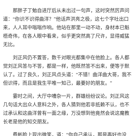
那胖子丁勉自进厅后从未出过一句声，这时突然厉声问
道：“你识不识得曲洋？”他话声洪亮之极，这七个字吐出口
来，人人耳中嗡嗡作响。他站在那里一动不动，身材本已魁
梧奇伟，在各人眼中看来，似乎更突然高了尺许，显得威猛
无比。
刘正风仍不置答，数千对眼光都集中在他脸上。各人都
觉刘正风答与不答，都是一样，他既然答不出来，便等于默
认了。过了良久，刘正风点头道：“不错！曲洋曲大哥，我不
但识得，而且是我生平唯一知己，最要好的朋友。”
霎时之间，大厅中嘈杂一片，群雄纷纷议论。刘正风这
几句话大出众人意料之外，各人猜到他若非抵赖不认，也不
过承认和这曲洋曾有一面之缘，万没想到他竟然会说这魔教
长老是他的知交朋友。
费彬脸上现出微笑，道：“你自己承认，那是再好也没