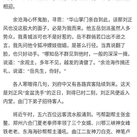
相迎。
余沧海心怀鬼胎，寻思：“华山掌门亲自到此，谅那刘正
风也没这般大的面子，必是为我而来。他五岳剑派虽然人多
势众，我青城派可也不是好惹的，岳不群倘若口出不逊之
言，我先问他令狐冲嫖妓宿娼，是甚么行径。当真说翻了
脸，也只好动手。”哪知岳不群见到他时，一般的深深一揖，
说道：“余观主，多年不见，越发的清健了。”余沧海作揖还
礼，说道：“岳先生，你好。”
各人寒暄得几句，刘府中又有各路宾客陆续到来。这天
是刘正风“金盆洗手”的正日，到得已时二刻，刘正风便返入
内堂，由门下弟子招待客人。
将近午时，五六百位远客流水般涌到。丐帮副帮主张金
鳌、郑州六合门夏老拳师率领了三个女婿、川鄂三峡神女峰
铁老老、东海海砂帮帮主潘吼、曲江二友神刀白克、神笔卢