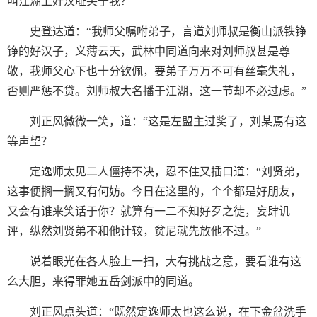
叫江湖上好汉耻笑于我？”
史登达道：“我师父嘱咐弟子，言道刘师叔是衡山派铁铮
铮的好汉子，义薄云天，武林中同道向来对刘师叔甚是尊
敬，我师父心下也十分钦佩，要弟子万万不可有丝毫失礼，
否则严惩不贷。刘师叔大名播于江湖，这一节却不必过虑。”
刘正风微微一笑，道：“这是左盟主过奖了，刘某焉有这
等声望？
定逸师太见二人僵持不决，忍不住又插口道：“刘贤弟，
这事便搁一搁又有何妨。今日在这里的，个个都是好朋友，
又会有谁来笑话于你？就算有一二不知好歹之徒，妄肆讥
评，纵然刘贤弟不和他计较，贫尼就先放他不过。”
说着眼光在各人脸上一扫，大有挑战之意，要看谁有这
么大胆，来得罪她五岳剑派中的同道。
刘正风点头道：“既然定逸师太也这么说，在下金盆洗手