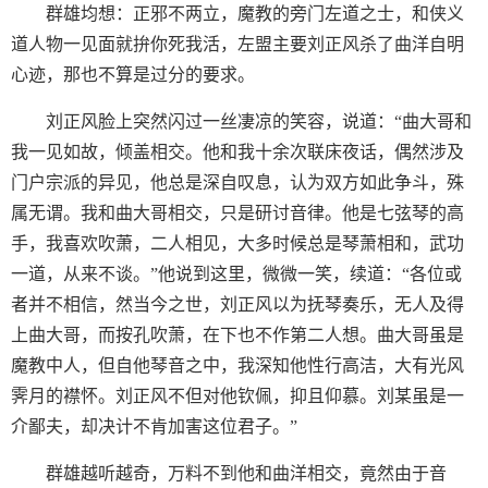
群雄均想：正邪不两立，魔教的旁门左道之士，和侠义
道人物一见面就拚你死我活，左盟主要刘正风杀了曲洋自明
心迹，那也不算是过分的要求。
刘正风脸上突然闪过一丝凄凉的笑容，说道：“曲大哥和
我一见如故，倾盖相交。他和我十余次联床夜话，偶然涉及
门户宗派的异见，他总是深自叹息，认为双方如此争斗，殊
属无谓。我和曲大哥相交，只是研讨音律。他是七弦琴的高
手，我喜欢吹萧，二人相见，大多时候总是琴萧相和，武功
一道，从来不谈。”他说到这里，微微一笑，续道：“各位或
者并不相信，然当今之世，刘正风以为抚琴奏乐，无人及得
上曲大哥，而按孔吹萧，在下也不作第二人想。曲大哥虽是
魔教中人，但自他琴音之中，我深知他性行高洁，大有光风
霁月的襟怀。刘正风不但对他钦佩，抑且仰慕。刘某虽是一
介鄙夫，却决计不肯加害这位君子。”
群雄越听越奇，万料不到他和曲洋相交，竟然由于音