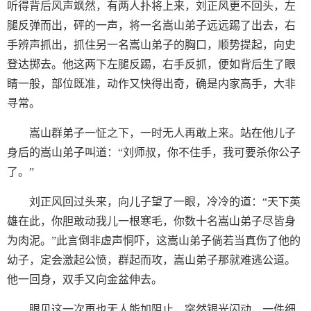
听得背后风声飒然，有两人扑将上来，刘正风更不回头，左
腿反弹而出，砰的一声，将一名嵩山弟子远远踢了出去，右
手辨声抓出，抓住另一名嵩山弟子的胸口，顺势提起，向史
登达掷去。他这两下左腿反踢，右手反抓，便如背后生了眼
睛一般，部位既准，动作又快得出奇，确是内家高手，大非
寻常。
嵩山群弟子一怔之下，一时无人再敢上来。站在他儿子
身后的嵩山弟子叫道：“刘师叔，你不住手，我可要杀你公子
了。”
刘正风回过头来，向儿子望了一眼，冷冷的道：“天下英
雄在此，你胆敢动我儿一根寒毛，你数十名嵩山弟子尽皆身
为肉泥。”此言倒非虚声恫吓，这嵩山弟子倘若当真伤了他的
幼子，定会激起公愤，群起而攻，嵩山弟子那就难逃公道。
他一回身，双手又向金盆伸去。
眼见这一次再也无人能加阻止，突然银光闪动，一件细