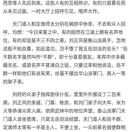
西思等人先后到来。这些人有的互相熟识，有的只是慕名而
从未见过面，一时大厅上招呼引见，喧声大作。
天门道人和定逸师太分别在厢房中休息，不去和众人招
呼，均想：“今日来客之中，有的固然在江湖上颇有名声地
位，有的却显是不三不四之辈。刘正风是衡山派高手，怎地
这般不知自重，如此滥交，岂不堕了我五岳剑派的名头？”岳
不群名字虽然叫作“不群”，却十分喜爱朋友，来宾中许多藉
藉无名、或是名声不甚清白之徒，只要过来和他说话，岳不
群一样和他们有说有笑，丝毫不摆出华山派掌门、高人一等
的架子来。
刘府的众弟子指挥厨伕仆役，里里外外摆设了二百来
席。刘正风的亲戚、门客、帐房，和刘门弟子向大年、米为
义等恭请众宾入席。依照武林中的地位声望，泰山派掌门天
门道人该坐首席，只是五岳剑派结盟，天门道人和岳不群、
定逸师太等有一半是主人，不便上坐，一众前辈名宿便群相