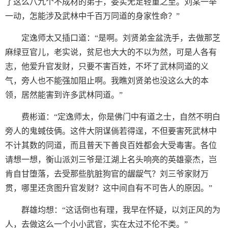
了这么八九个不成材的弟子，委实无足轻重之至。刘某一举
一动，怎能涉及武林中千百万同道的身家性命？”
定逸师太又插口道：“是啊。刘贤弟金盆洗手，去做那芝
麻绿豆官儿，老实说，贫尼也大大的不以为然，可是人各有
志，他爱升官发财，只要不害百姓，不坏了武林同道的义
气，旁人也不能强加阻止啊。我瞧刘贤弟也没这么大的本
领，居然能害到许多武林同道。”
费彬道：“定逸师太，你是佛门中有道之士，自然不明白
旁人的鬼蜮伎俩。这件大阴谋倘若得逞，不但要害死武林中
不计其数的同道，而且普天下善良百姓都会大受毒害。各位
请想一想，衡山派刘三爷是江湖上名头响亮的英雄豪杰，岂
肯自甘堕落，去受那些肮脏狗官的龌龊气？刘三爷家财万
贯，哪里还贪图升官发财？这中间自有不可告人的原因。”
群雄均想：“这话倒也有理，我早在怀疑，以刘正风的为
人，去做这么一个小小武官，实在太过不伦不类。”