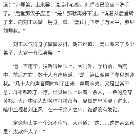
道：“万师弟，出来罢，说话小心些。刘师叔已答应不洗手
了。”后堂那汉子应道：“是！那就再好不过。”说着从后堂转
了来，向刘正风微一躬身，道：“嵩山门下弟子万大平，参见
刘师叔。”
刘正风气得身子微微发抖，朗声说道：“嵩山派来了多少
弟子，大家一齐现身罢！”
他一言甫毕，猛听得屋顶上、大门外、厅角落、后院
中、前后左右，数十人齐声应道：“是，嵩山派弟子参见刘师
叔。”几十人的声音同时叫了出来，声既响亮，又是出其不
意，群雄都吃了一惊。但见屋顶上站着十余人，一色的身穿
黄衫。大厅中诸人却各样打扮都有，显然是早就混了进来，
暗中监视着刘正风，在一千余人之中，谁都没有发觉。
定逸师太第一个沉不住气，大声道：“这……这是甚么意
思？太欺侮人了！”