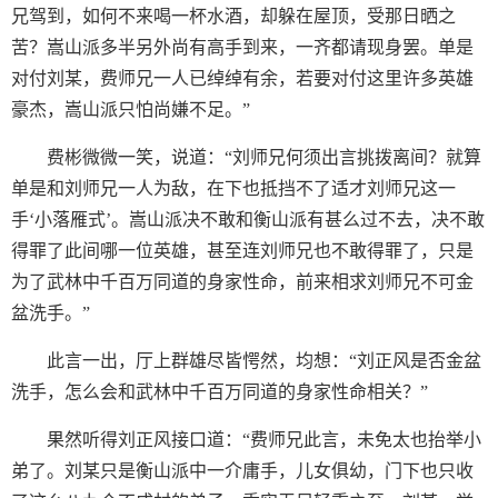
兄驾到，如何不来喝一杯水酒，却躲在屋顶，受那日晒之
苦？嵩山派多半另外尚有高手到来，一齐都请现身罢。单是
对付刘某，费师兄一人已绰绰有余，若要对付这里许多英雄
豪杰，嵩山派只怕尚嫌不足。”
费彬微微一笑，说道：“刘师兄何须出言挑拨离间？就算
单是和刘师兄一人为敌，在下也抵挡不了适才刘师兄这一
手‘小落雁式’。嵩山派决不敢和衡山派有甚么过不去，决不敢
得罪了此间哪一位英雄，甚至连刘师兄也不敢得罪了，只是
为了武林中千百万同道的身家性命，前来相求刘师兄不可金
盆洗手。”
此言一出，厅上群雄尽皆愕然，均想：“刘正风是否金盆
洗手，怎么会和武林中千百万同道的身家性命相关？”
果然听得刘正风接口道：“费师兄此言，未免太也抬举小
弟了。刘某只是衡山派中一介庸手，儿女俱幼，门下也只收