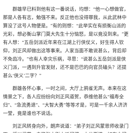
群雄早已料到他有这一番说话，均想：“他一心想做官，
那是人各有志，勉强不来。反正他也没得罪我，从此武林中
算没了这号人物便是。”有的则想：“此举实在有损衡山派的
光彩，想必衡山掌门莫大先生十分恼怒，是以竟没到来。”更
有人想：“五岳剑派近年来在江湖上行侠仗义，好生得人钦
仰，刘正风却做出这等事来。人家当面不敢说甚么，背后却
不免齿冷。”也有人幸灾乐祸，寻思：“说甚么五岳剑派是侠
义门派，一遇到升官发财，还不是巴巴的向官员磕头？还提
甚么‘侠义’二字？”
群雄各怀心事，一时之间，大厅上鸦雀无声。本来在这
情景之下，各人应纷纷向刘正风道贺，恭维他甚么“福寿全
归”、“急流勇退”、“大智大勇”等等才是，可是一千余人济济
一堂，竟是谁也不说话。
刘正风转身向外，朗声说道：“弟子刘正风蒙恩师收录门