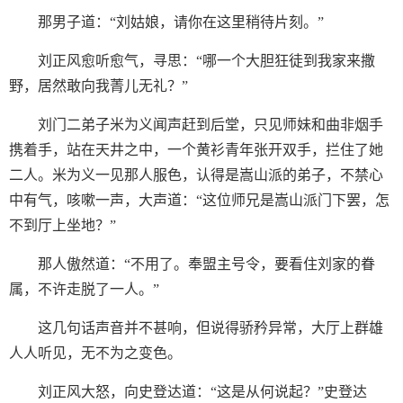
那男子道：“刘姑娘，请你在这里稍待片刻。”
刘正风愈听愈气，寻思：“哪一个大胆狂徒到我家来撒
野，居然敢向我菁儿无礼？”
刘门二弟子米为义闻声赶到后堂，只见师妹和曲非烟手
携着手，站在天井之中，一个黄衫青年张开双手，拦住了她
二人。米为义一见那人服色，认得是嵩山派的弟子，不禁心
中有气，咳嗽一声，大声道：“这位师兄是嵩山派门下罢，怎
不到厅上坐地？”
那人傲然道：“不用了。奉盟主号令，要看住刘家的眷
属，不许走脱了一人。”
这几句话声音并不甚响，但说得骄矜异常，大厅上群雄
人人听见，无不为之变色。
刘正风大怒，向史登达道：“这是从何说起？”史登达