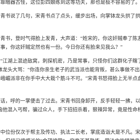
靠暗器古怪，这位彭四娘练到这等功夫，那也是极不容易的了。
青书说了几句，宋青书点了点头，缓步出场，向掌钵龙头拱了拱
青书，登时气得脸上发青，大声道：“姓宋的，你这奸贼奉了陈
事，你这奸贼定然也有一份。今日你还有脸来见我么？”
“江湖上混迹敌窝，刺探机密，乃是常事，只怪你们这群化子瞎
钵龙头大骂：“你连你亲生老子的武当派也能背叛，甚么事做不
峨嵋派非在你手中大大栽个筋斗不可。”宋青书怒得脸上无半点
话，呼的一掌便击了过去。宋青书回身卸开，反手轻轻一拂，以
恼他混入丐帮，骗过众人，手下招招杀着，狠辣异常，竟是性命
帮中位份仅次于帮主及传功、执法二长老，掌底造诣大是不凡。