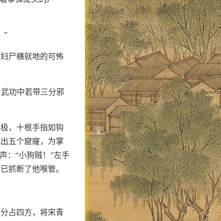
”
夫妇尸横就地的可怖
，武功中若带三分邪
之极，十根手指如钩
戳出五个窟窿，为掌
声：“小狗贼！”左手
指已抓断了他喉管。
的分占四方，将宋青