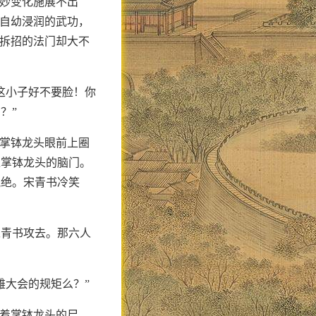
奥妙变化施展不出
他自幼浸润的武功，
劲拆招的法门却大不
这小子好不要脸！你
？”
在掌钵龙头眼前上圈
入掌钵龙头的脑门。
气绝。宋青书冷笑
宋青书攻去。那六人
雄大会的规矩么？”
抬着掌钵龙头的尸