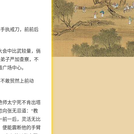
名手执戒刀，前前后
大会中比武较量，倘
六弟子严加查察，不
着广场中心。
也不敢贸然上前动
绝师太宁死不肯出塔
忽向张无忌道：“教
一前一后，灵活无比
，便能震断他的手臂