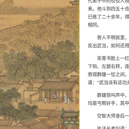
代弟子中的佼佼人物
来。他斗到四五十合
已练了二十余年，得
相同。
旁人不明就里，
反出武当，如何还用
宋青书脸上一红
下钩、左旋右转，
旁观群雄一怔之间
道：“武当派有这功
群雄惊叫声中
均是丐帮好手，其
空智大师身后一
执法长老叫道：