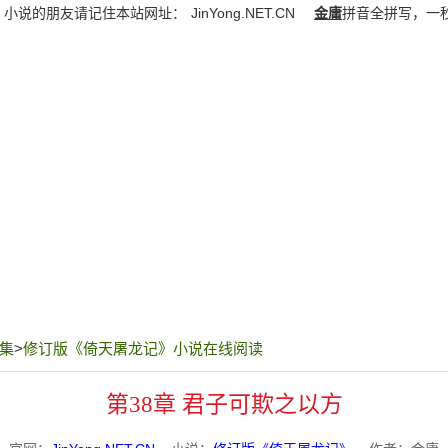
》小说的朋友请记住本站网址：
JinYong.NET.CN
金庸
拼音全拼写，一
集
>
修订版《倚天屠龙记》小说在线阅读
第38章 君子可欺之以方