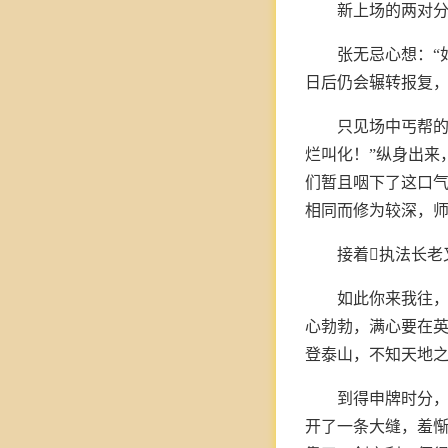
新上场的两对
张无忌心想：“
日后仍会辗转报复，
只见场中丐帮的
烂叫化！”纵身出来
们暂且咽下了这口气
相同而修为较深，
接着执法长老
如此你来我往
心勃勃，满心要在
登泰山，不知天地
到得申牌时分
开了一条大缝，羞惭