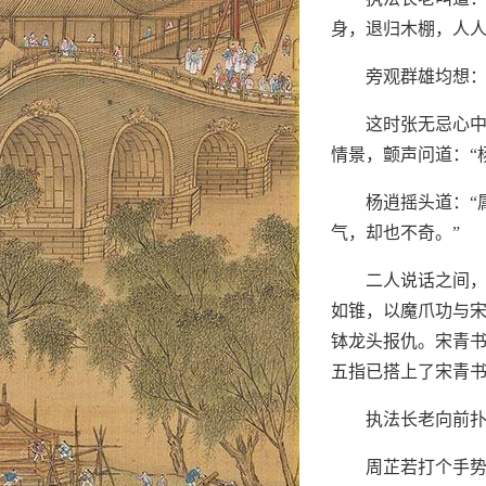
身，退归木棚，人
旁观群雄均想：
这时张无忌心
情景，颤声问道：“
杨逍摇头道：“
气，却也不奇。”
二人说话之间
如锥，以魔爪功与
钵龙头报仇。宋青书
五指已搭上了宋青
执法长老向前
周芷若打个手