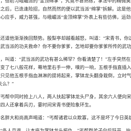
，但初习峨嵋派的“金顶绵掌”，究竟不甚熟练，掌法中的精微
之后，已迭逢险招，自然而然的便以武当派“绵掌”拆解。这是
心应手，威力甚强，与峨嵋派“金顶绵掌”外表上有些彷佛，运
还道他渐渐挽回颓势。殷梨亭却越看越怒，叫道：“宋青书，你
武当派的功夫救命？你不要你爹爹，怎地却要你爹爹所传的武功
，叫道：“武当派的武功有甚么稀罕？你看清楚了！”左手突然
连变了七八般花样，蓦地里右手一伸，噗的一响，五根手指直插
，只见他五根手指血淋淋的提将起来，掌钵龙头翻身栽倒，立时
夫么？”
，丐帮中同时抢上八人，两人扶起掌钵龙头尸身，其余六人便向
中四人还拿着兵刃，霎时间宋青书便险象环生。
名胖大和尚高声喝道：“丐帮诸君以众欺寡，这不是坏了今日英
“各人且退，让本座为掌钵龙头报仇。”丐帮群弟子向后跃开，