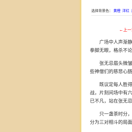
选择背景色：
黄橙
洋红
←上一
广场中人声渐静
拳脚无眼，格杀不论
张无忌眉头微皱
些神僧们的慈悲心肠
既议定每人胜
战，片刻间场中有
已不凡，站在张无
只一盏茶时分
分为三对相斗的局