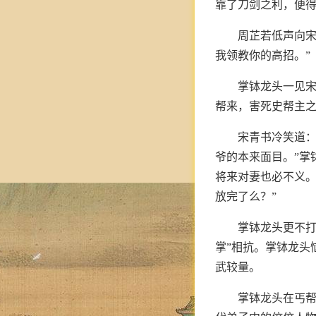
靠了刀剑之利，便得
周芷若低声向宋
我领教你的高招。”
掌钵龙头一见宋
帮来，害死史帮主之
宋青书冷笑道：
爷的本来面目。”掌
将来对妻也必不义。
放完了么？”
掌钵龙头更不打
掌”相抗。掌钵龙头
武较量。
掌钵龙头在丐