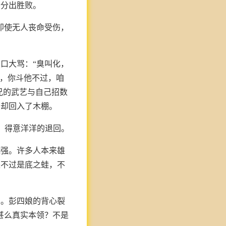
始分出胜败。
即使无人丧命受伤，
口大骂：“臭叫化，
弟，你斗他不过，咱
兄的武艺与自己招数
，却回入了木棚。
，得意洋洋的退回。
越强。许多人本来雄
来不过是底之蛙，不
斗。彭四娘的背心裂
甚么真实本领？不是