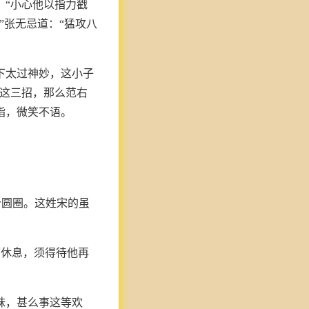
：“小心他以指力戳
”张无忌道：“猛攻八
下太过神妙，这小子
出这三招，那么范右
指，微笑不语。
个圆圈。这姓宋的虽
下休息，须得待他再
妹，甚么事这等欢