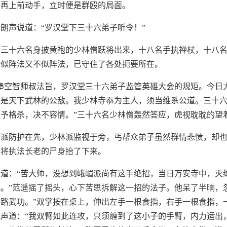
若再上前动手，立时便是群殴的局面。
朗声说道：“罗汉堂下三十六弟子听令！”
，三十六名身披黄袍的少林僧跃将出来，十八名手执禅杖，十八
，似阵法又不似阵法，已守住了各处扼要所在。
奉空智师叔法旨，罗汉堂三十六弟子监管英雄大会的规矩。今日
便是天下武林的公敌。我少林寺忝为主人，须当维系公道。三十
予格杀，决不容情。”三十六名少林僧轰然答应，虎视耽耽的望
嵋派防护在先，少林派监视于旁，丐帮众弟子虽然群情悲愤，却
，将执法长老的尸身抬了下来。
道：“苦大师，没想到峨嵋派尚有这手绝招，当日万安寺中，灭
。”范遥摇了摇头，心下苦思拆解这一招的法子。他呆了半晌，
路武功。”双掌按在桌上，伸出左手一根食指，右手一根食指，
声道：“我双臂如此连攻，只须缠到了这小子的手臂，内力运出