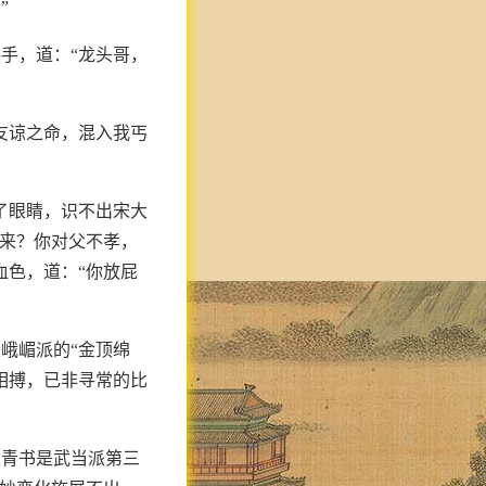
”
手，道：“龙头哥，
友谅之命，混入我丐
了眼睛，识不出宋大
出来？你对父不孝，
血色，道：“你放屁
峨嵋派的“金顶绵
相搏，已非寻常的比
宋青书是武当派第三