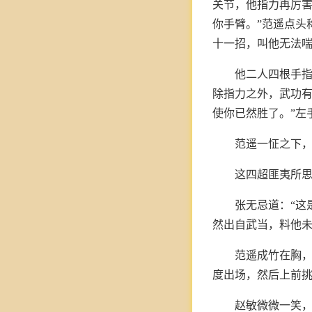
关节，他指力再厉害
你手臂。”范遥点头
十一招，叫他无法喘
他二人四根手指
除指力之外，武功有
使你已然胜了。”左
范遥一怔之下，
这四超匪夷所思
张无忌道：“这
然出自武当，料他未
范遥成竹在胸
度出场，然后上前
赵敏微微一笑，