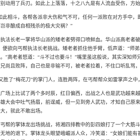
分别动用了兵刃。如此上上落落，十之八九是有人流血受伤，方
如此相斗，各帮各派非大伤和气不可，任何一派败在对方手中，
岂非酿成自相残杀的极大灾祸？”
执法长老一掌将华山派的矮老者劈得口喷鲜血。华山派高老者破
，便欲向丐帮执法长老挑战。矮老者抓住他手臂，低声道：“师
。”高老者怒道：“斗不过也要斗！”嘴里虽这般说，其实深知师
师兄尚且败阵，自己也是非输不可，被老者拉着，不住口听乱骂
又胜了“梅花刀”的掌门人，连胜两阵，在丐帮帮众如雷掌声之中
，广场上比试了两个多时辰，红日偏西，出战之人也是武功越来
英雄大会中吐气扬眉，前逞威，但一见到旁人武功，才知自己原
之大，就此不敢出场。
，丐帮的掌钵龙出场挑战，将湘四排教中的彭四娘打了一个大筋
无地的退下。掌钵龙头眼望峨嵋派人众，冷笑道：“女娘们能有