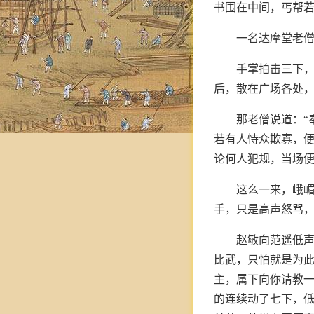
书围在中间，丐帮
一名达摩堂老僧
手掌拍击三下
后，散在广场各处
那老僧说道：“
若有人恃众欺寡，
论何人犯规，当场便
这么一来，峨
手，只是高声怒骂
赵敏向范遥低声
比武，只怕就是为此
主，属下向你请教一
的连续动了七下，低