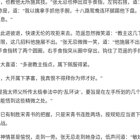
，也教他无所施其技。”张无忌也伸出双手食指，左钩右搭，道
称是，道：“我以擒拿手抓他手腕，十八路鸳鸯连环腿踢他下盘。
息。”
此进彼退，快速无伦的攻拒来去。范遥忽然微笑道：“教主这几
限，这几招料他施展不出。”张无忌微微一笑，道：“他施展不
手食指转了两个圆圈，右手食指突从圈中穿出，钩住了范遥的手
大喜道：“多谢教主指点，属下佩服得紧。
，大开属下茅塞，我真恨不得拜你为师才好。”
是我太师父所传太极拳法中的‘乱环诀’，要旨是在左手所划的几
能悟到这些精微之处。”
，已有制胜宋青书的把握，只是宋青书连胜两场，按规矩应当退
挑战。
神情甚是愉悦，走到一旁。张无忌走到她身边，低声问道：“敏