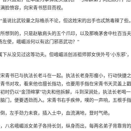
人满脸愤容，向宋青书怒目而视。
“虽说比武较量之际格杀不论，但这姓宋的出手也忒煞毒辣了些。
中所想到的，只是赵敏肩头的五个爪印，以及那晚茅舍中杜百当
杨左使，峨嵋派何以有这门邪恶武功？”
属下从没见过这等功夫。但峨嵋派创派祖师郭女侠外号‘小东邪’
，宋青书已与执法长老斗在一起。执法长老身形瘦小，行动快捷
宋青书对攻，看来他也擅长指功，也要用手指在宋青书天灵盖上
初时仍以“金顶绵掌”功夫和他拆解，斗到深涧处，执法长老喝一
书脑门，便要透劲而入。宋青书右手疾伸，噗的一声响，五根手
扑倒，左手劲力未衰，插入土中，血流满地，登时气绝。
势，八名峨嵋派女弟子各持长剑，纵身而出，每两名弟子背靠背