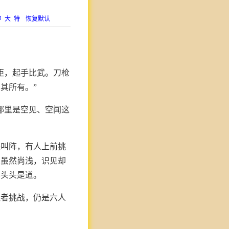
中
大
特
恢复默认
矩，起手比武。刀枪
其所有。”
哪里是空见、空闻这
来叫阵，有人上前挑
为虽然尚浅，识见却
得头头是道。
胜者挑战，仍是六人