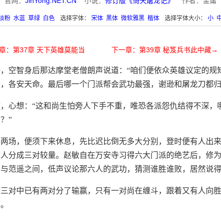
官网：
JinYong.NET.CN
小说：
修订版《倚天屠龙记》
作者：金庸
淡粉
水蓝
草绿
白色
选择字体：
宋体
黑体
微软雅黑
楷体
选择字体大小：
小
章：第37章 天下英雄莫能当
下一章：第39章 秘笈兵书此中藏→
，空智身后那达摩堂老僧朗声说道：“咱们便依众英雄议定的规
，各安天命。最后哪一个门派帮会武功最强，谢逊和屠龙刀都归
，心想：“这和尚生怕旁人下手不重，唯恐各派怨仇结得不深，
？”
得两场，便须下来休息，先比迟比倒无多大分别，登时便有人出
六人分成三对较量。赵敏自在万安寺习得六大门派的绝艺后，修
忌与范遥之间，低声议论那六人的武功，猜测谁胜谁败，居然说
，三对中已有两对分了输赢，只有一对尚在缠斗，跟着又有人向
面。