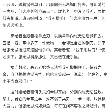
此邪法，跟着抛去单刀，出拳向张无忌胸口打去，哪知飕的
一声响，何太冲长剑迎面点至。矮老者手中没了兵刃，急忙
低头相避。班淑娴叫道：“兵刃撤手！”何太冲用力一甩，长
剑远远掷出。
高老者也跟着松手放刀，以擒拿手向张无忌后颈抓去。
五指一紧，掌中多了一件硬物，一看却是自己的钢刀，原来
给张无忌抢过来递回他手中。高老者道：“我不用兵刃！”使
劲掷下。张无忌斜身抓住，又已送在他手里。
接连数次，高老者始终无法将兵刃抛掷脱手，惊骇之
余，自己想想也觉古怪，哈哈大笑起来，说道：“他妈的，臭
小子当真邪门！”
这时矮老者和何氏夫妇拳脚齐施，分别向张无忌猛攻。
华山、昆仑的拳掌之学，殊不弱于兵刃，一拳一脚，均具极
大威力。但张无忌滑如游鱼，每每在间不容发之际避开，有