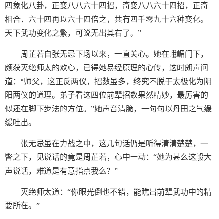
四象化八卦，正变八八六十四招，奇变八八六十四招，正奇
相合，六十四再以六十四倍之，共有四千零九十六种变化。
天下武功变化之繁，可说无出其右了。”
周芷若自张无忌下场以来，一直关心。她在峨嵋门下，
颇获灭绝师太的欢心，已得她易经原理的心传，这时朗声问
道：“师父，这正反两仪，招数虽多，终究不脱于太极化为阴
阳两仪的道理。弟子看这四位前辈招数果然精妙，最厉害的
似还在脚下步法的方位。”她声音清脆，一句句以丹田之气缓
缓吐出。
张无忌虽在力战之中，这几句话仍是听得清清楚楚，一
瞥之下，见说话的竟是周芷若，心中一动：“她为甚么这般大
声说话，难道是有意指点我么？”
灭绝师太道：“你眼光倒也不错，能瞧出前辈武功中的精
要所在。”