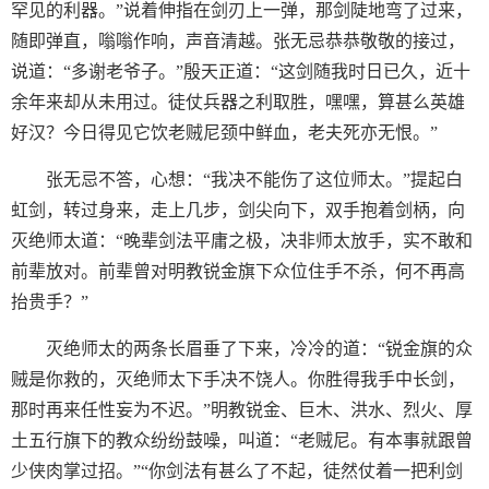
罕见的利器。”说着伸指在剑刃上一弹，那剑陡地弯了过来，
随即弹直，嗡嗡作响，声音清越。张无忌恭恭敬敬的接过，
说道：“多谢老爷子。”殷天正道：“这剑随我时日已久，近十
余年来却从未用过。徒仗兵器之利取胜，嘿嘿，算甚么英雄
好汉？今日得见它饮老贼尼颈中鲜血，老夫死亦无恨。”
张无忌不答，心想：“我决不能伤了这位师太。”提起白
虹剑，转过身来，走上几步，剑尖向下，双手抱着剑柄，向
灭绝师太道：“晚辈剑法平庸之极，决非师太放手，实不敢和
前辈放对。前辈曾对明教锐金旗下众位住手不杀，何不再高
抬贵手？”
灭绝师太的两条长眉垂了下来，冷冷的道：“锐金旗的众
贼是你救的，灭绝师太下手决不饶人。你胜得我手中长剑，
那时再来任性妄为不迟。”明教锐金、巨木、洪水、烈火、厚
土五行旗下的教众纷纷鼓噪，叫道：“老贼尼。有本事就跟曾
少侠肉掌过招。”“你剑法有甚么了不起，徒然仗着一把利剑