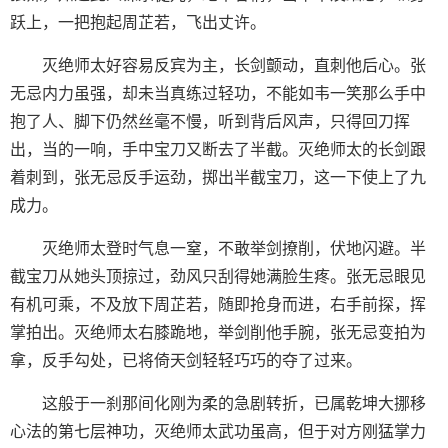
跃上，一把抱起周芷若，飞出丈许。
灭绝师太好容易反宾为主，长剑颤动，直刺他后心。张
无忌内力虽强，却未当真练过轻功，不能如韦一笑那么手中
抱了人、脚下仍然丝毫不慢，听到背后风声，只得回刀挥
出，当的一响，手中宝刀又断去了半截。灭绝师太的长剑跟
着刺到，张无忌反手运劲，掷出半截宝刀，这一下使上了九
成力。
灭绝师太登时气息一窒，不敢举剑撩削，伏地闪避。半
截宝刀从她头顶掠过，劲风只刮得她满脸生疼。张无忌眼见
有机可乘，不及放下周芷若，随即抢身而进，右手前探，挥
掌拍出。灭绝师太右膝跪地，举剑削他手腕，张无忌变拍为
拿，反手勾处，已将倚天剑轻轻巧巧的夺了过来。
这般于一刹那间化刚为柔的急剧转折，已属乾坤大挪移
心法的第七层神功，灭绝师太武功虽高，但于对方刚猛掌力