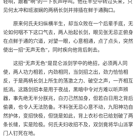
轻响，跟着“啊”的一下长声呼叫。他在半空中转过头来，只
见何太冲和班淑娴的两柄长剑并排插在鲜于通胸口。
原来何氏夫妇纵横半生，却当众败在一个后辈手底，无
论如何咽不下这口气去，两人抬起长剑，眼见张无忌正俯身
在点鲜于通的穴道，对望一眼，心意相通，点了点头，突然
使出一招“无声无色”，同时疾向他背后刺去。
这招“无声无色”是昆仑派剑学中的绝招，必须两人同
使，两人功力相若，内劲相同，当剑招之出，劲力恰恰相
反，于是两柄长剑上所生的荡激之力、破空之声，一齐相互
抵消。这路剑招本是用于夜战，黑暗中令对方难以听声辨
器，事先绝无半分朕兆，白刃己然加身，但若白日用之背后
偷袭，也令人无法防备。不料张无忌心意不动，九阳神功自
然护体，变招快极，但饶是如此，背上衣衫也已给划破了两
条长缝，实是险极。何氏夫妇收招不及，双剑竟将华山派掌
门人钉死在地。