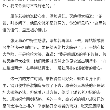
外，我昆仑派可不是好惹的。”
周芷若被她说破心事，满脸通红。灭绝师太喝道：“芷
若，别多问了，他昆仑派不是好惹的，你没听见吗？”这两句
话的语气，显是袒护徒儿。
张无忌心中好生感激，暗想若再缠斗下去，周姑娘或要
另生他法来相助自己，要是给灭绝师太瞧破了，可于她有极
大危险，于是哈哈大笑，说道：“我是峨嵋派的手下败将，曾
被灭绝师太擒获，她们峨嵋派当然比你昆仑派高明得多。”向
左踏出两步，右手梅枝挥出，一股劲风扑向矮老者的后心。
这一招的方位时刻，拿捏得恰到好处，矮老者身不由
主，钢刀便往班淑娴肩头砍了下去，原来张无忌使的正是乾
坤大挪移心法，但依着八卦方位，倒反了矮老者刀招的去
势。班淑娴忙回剑挡格，呼的一声，高老者的钢刀却又已砍
至何太冲抢上相护，举剑格开高老者的弯刀，张无忌回掌拍