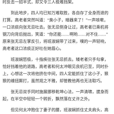
时反击一招半式，却又令三人极难挡架。
到此地步，四人均已知万难取胜，各自存了全身而退的
打算。高老者突然叫道：“臭小子，暗器来了！”一声咳嗽，
一口浓痰向张无忌吐去。张无忌侧身让过，高老者已乘机将
钢刀向背后抛出，笑道：“你还能……啊哟……对不住……”
原来张无忌左掌反引，将班淑娴带了过来，噗的一声轻响，
高老者这口浓痰正好吐在她眉心。
班淑娴怒极，十指疾往张无忌抓去。矮老者只手勾拿，
恰好挡着他的退路，高老者和何太冲眼见良机已至，同时扑
上，心想这一次将他挤在中间，四人定能抓住了这小子，狠
狠的缠扭厮打，虽然观之不雅，却管教他再也无法取巧。
张无忌双手同时施展挪移乾坤心法，一声清啸，拔身而
起，在半空中轻轻一个转折，飘然落在丈许之外。
但见何太冲抱住了妻子的腰，班淑娴抓住丈夫肩头，高