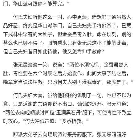
门，华山派可跟你不能算完。”
何氏夫妇听他这么一叫，心中更烦，暗想鲜于通虽然人
品奸恶，终究是华山派掌门，自己夫妇失手将他杀了，已惹
下武林中罕有的大乱子，但金蚕蛊毒入肚，命在顷刻，别的
甚么也已顾不得了。眼前看来只有张无忌这小子能解此毒，
但自己夫妇昔日如此待他，他又怎肯伸手救命？
张无忌淡淡一笑，说道：“两位不须惊慌，金蚕虽然入
肚，毒性要在六个时辰之后方始发作，此间大事了结之后，
晚辈定当设法相救。只盼何夫人别再灌我毒酒，那就是了。”
何氏夫妇大喜，虽给他轻轻的讥刺了一句，也已不以为
意，只是道谢的言语却说不出口，讪讪的退开。张无忌道：
“两位去向崆峒派讨四粒‘玉洞黑石丹’服下，可使毒性不致立
时攻心。”何太冲低声道：“多承指教。”
即派大弟子去向崆峒派讨来丹药服下。张无忌暗暗好