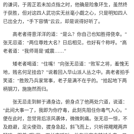
的谦词，于周芷若未加点指之时，他确是险象环生，虽然终
于获胜，但对这四人武功实无丝毫小觑之心，只是明知四人
已出全力，“手下容情”云云，却是说得好听了。
高老者得意洋洋的道：“是么？你自己也知胜得侥幸。”
张无忌道：“两位尊姓大名？日后相见，也好有个称呼。”高
老者道：“我师哥是‘威震……”
矮老者喝道：“住嘴！”向张无忌道：“败军之将，羞愧无
地，贱名何足挂齿？”说着回入华山派人丛之中。高老者拍手
笑道：“胜败乃兵家常事，老子是满不在乎的。”拾起地下两
柄钢刀，施施然而归。
张无忌走到鲜于通身边，俯身点了他两处穴道，说道：
“此间大事一了，我即为你疗毒，此刻先阻住你毒气入心。”
便在此时，忽觉背后凉风袭体，微微刺痛。张无忌一惊，不
及趋避，足尖使劲，拔身急起，斜飞而上，只听得飕飕两声