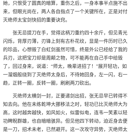
她，只恨受了圆真的暗算，重伤之后，一身本事半点施不出
来，但眼光尚在，两人各自指点了一个关键所在，正是对付
灭绝师太宝剑快招的重要诀窍。
张无忌提刀在手，觉得这柄刀重约四十余斤，但见青光
闪烁，背厚刃薄，刃锋上刻有古朴花纹，显是一件历时已久
的珍品，心想毁了白虹剑虽然可惜，终是外公已经给了我的
兵刃，这把宝刀却是周颠之物，可不能再在自己手中给毁
了，回过身来，说道：“师太，晚辈进招了！”展开轻功，如
一溜烟般绕到了灭绝师太身后，不待她回身，左一闪，右一
趋，正转一圈，反转一圈，刷刷两刀砍出。
灭绝师太横剑一封，正要递剑出招，张无忌早已转得不
知去向。他在未练乾坤大挪移法之时，轻功已比灭绝师大为
高，这时越奔越快，如风如火，似雷似电，连韦一笑素以轻
功睥睨群雄，也自暗暗骇异。但见他四下转动，迫近身去便
是一刀，招术未老，已然避开。这一次攻守异势，灭绝师太