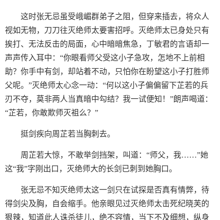
这时张无忌虽受峨嵋群弟子之阻，但穿来插去，将众人
视如无物，刀刀往灭绝师太要害招呼。灭绝师太已身处只有
挨打、无法反击的局面，心中暗暗焦急，丁敏君的言语却一
声声传入耳中：“你眼看师父受这小子急攻，怎地不上前相
助？你手中有剑，却站着不动，只怕你在盼望这小子打胜师
父呢。”灭绝师太心念一动：“何以这小子偏偏留下芷若的兵
刃不夺，莫非两人当真暗中勾结？我一试便知！”朗声喝道：
“芷若，你敢欺师灭祖么？”
挺剑疾向周芷若当胸刺去。
周芷若大惊，不敢举剑挡架，叫道：“师父，我……”她
这“我”字刚出口，灭绝师大的长剑已刺到她胸口。
张无忌不知灭绝师太这一剑只在试探是否真有情弊，待
得剑尖及胸，自会缩手。他亲眼见过灭绝师太击死纪晓芙的
狠辣，知道此人诛杀徒儿，绝不容情，当下不及细想，纵身