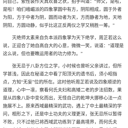
向自己，索性装作天真欢喜之状，拍手叫道：“师父，是啦，
是啦！咱们峨嵋派的四象掌圆中有方，阴阳相成，圆于外者
为阳，方于中者为阴，圆而动者为天，方而静者为地，天地
阴阳，方圆动静，似乎比这正反两仪之学又稍胜一筹。”
灭绝师太素来自负本派四象掌为天下绝学，周芷若这么
说，正迎合了她自高自大的心意，微微一笑，说道：“道理是
这么说，但也要瞧运用者的功力修为。”
张无忌于八卦方位之学，小时候也曾听父亲讲过，但所
学甚浅，因此在秘道之中看了阳顶天的遗书后，须小昭指
点，方知“无妄”位的所在。这时他听周芷若说及四象顺逆的
道理，心中一凛，察看何氏夫妇和高矮二老的步法招数，果
是从四象八卦中变化而出，无怪自己的乾坤大挪移心法一点
施展不上。原来西域最精深的武功，遇上了中土最精深的学
问，相形之下，还是中土功夫的义理更深，张无忌所以暂得
不败，只不过他已将西域武功练到了最高境界，而何氏夫