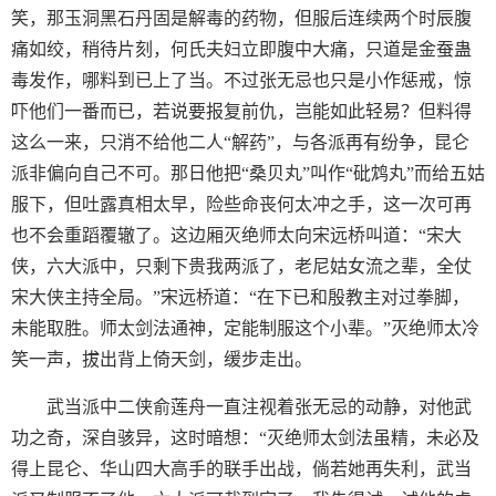
笑，那玉洞黑石丹固是解毒的药物，但服后连续两个时辰腹
痛如绞，稍待片刻，何氏夫妇立即腹中大痛，只道是金蚕蛊
毒发作，哪料到已上了当。不过张无忌也只是小作惩戒，惊
吓他们一番而已，若说要报复前仇，岂能如此轻易？但料得
这么一来，只消不给他二人“解药”，与各派再有纷争，昆仑
派非偏向自己不可。那日他把“桑贝丸”叫作“砒鸩丸”而给五姑
服下，但吐露真相太早，险些命丧何太冲之手，这一次可再
也不会重蹈覆辙了。这边厢灭绝师太向宋远桥叫道：“宋大
侠，六大派中，只剩下贵我两派了，老尼姑女流之辈，全仗
宋大侠主持全局。”宋远桥道：“在下已和殷教主对过拳脚，
未能取胜。师太剑法通神，定能制服这个小辈。”灭绝师太冷
笑一声，拔出背上倚天剑，缓步走出。
武当派中二侠俞莲舟一直注视着张无忌的动静，对他武
功之奇，深自骇异，这时暗想：“灭绝师太剑法虽精，未必及
得上昆仑、华山四大高手的联手出战，倘若她再失利，武当