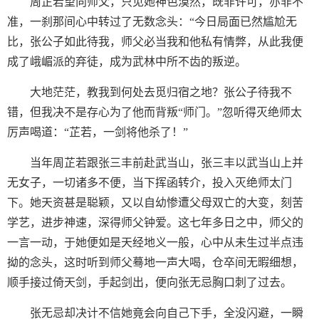
周芷若望向师父，只见她神色漠然，既非许可，亦非不
准，一刹那间心中转过了无数念头：“今日局面已然尴尬无
比，张公子如此待我，师父必当我和他私有情弊，从此我便
成了峨嵋派的弃徒，成为武林中所不齿的叛逆。
大地茫茫，教我到何处去觅归宿之地？张公子待我不
错，但我决不是存心为了他而背叛“师门。”忽听得灭绝师太
厉声喝道：“芷若，一剑将他杀了！”
当年周芷若跟张三丰前赴武当山，张三丰以武当山上并
无女子，一切诸多不便，当下挥函转介，投入灭绝师太门
下。她天资甚是聪颖，又以自幼惨遭父母双亡的大变，刻苦
学艺，进步神速，深得师父钟爱。这七年多日之中，师父的
一言一动，于她便如是天经地义一般，心中从未生过半点违
拗的念头，这时听到师父蓦地一声大喝，仓卒间无暇细想，
顺手接过倚天剑，手起剑出，便向张无忌胸口刺了过去。
张无忌却决计不信她竟会向自己下手，全没闪避，一瞬