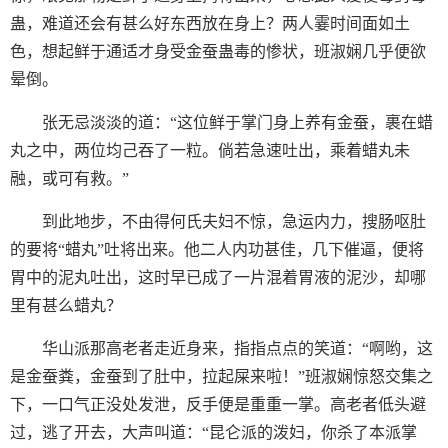
蛊，难道还会有甚么好东西放在身上？两人霎时间面如土
色，想起鲜于通适才身受金蚕蛊毒的惨状，班淑娴几乎便欲
晕倒。
张无忌淡淡的道：“这位鲜于掌门身上养有金蚕，裹在蜡
丸之中，两位均己吞了一粒。倘若急速吐出，乘着蜡丸未
融，或可有救。”
到此地步，不由得何氏夫妇不惊，急运内力，搜肠呕肚
的要将“蜡丸”吐将出来。他二人内功甚佳，几下催逼，便将
胃中的泥丸吐出，这时早已成了一片混着胃液的泥沙，却哪
里有甚么蜡丸？
华山派那高老者走近身来，指指点点的笑道：“啊哟，这
是金蚕粪，金蚕到了肚中，拉起屎来啦！”班淑娴惊怒交集之
下，一口气正没处发泄，反手便是重重一掌。高老者低头避
过，逃了开去，大声叫道：“昆仑派的泼妇，你杀了本派掌