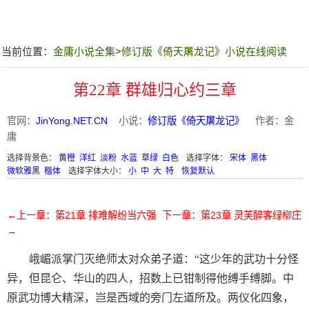
当前位置：
金庸小说全集
>
修订版《倚天屠龙记》小说在线阅读
第22章 群雄归心约三章
官网：
JinYong.NET.CN
小说：
修订版《倚天屠龙记》
作者：金
庸
选择背景色：
黄橙
洋红
淡粉
水蓝
草绿
白色
选择字体：
宋体
黑体
微软雅黑
楷体
选择字体大小：
小
中
大
特
恢复默认
←上一章：第21章 排难解纷当六强
下一章：第23章 灵芙醉客绿柳庄
→
峨嵋派掌门灭绝师太对众弟子道：“这少年的武功十分怪
异，但昆仑、华山的四人，招数上已钳制得他缚手缚脚。中
原武功博大精深，岂是西域的旁门左道所及。两仪化四象，