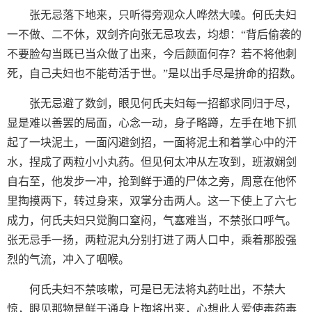
张无忌落下地来，只听得旁观众人哗然大噪。何氏夫妇
一不做、二不休，双剑齐向张无忌攻去，均想：“背后偷袭的
不要脸勾当既已当众做了出来，今后颜面何存？若不将他刺
死，自己夫妇也不能苟活于世。”是以出手尽是拚命的招数。
张无忌避了数剑，眼见何氏夫妇每一招都求同归于尽，
显是难以善罢的局面，心念一动，身子略蹲，左手在地下抓
起了一块泥土，一面闪避剑招，一面将泥土和着掌心中的汗
水，捏成了两粒小小丸药。但见何太冲从左攻到，班淑娴剑
自右至，他发步一冲，抢到鲜于通的尸体之旁，周意在他怀
里掏摸两下，转过身来，双掌分击两人。这一下使上了六七
成力，何氏夫妇只觉胸口窒闷，气塞难当，不禁张口呼气。
张无忌手一扬，两粒泥丸分别打进了两人口中，乘着那股强
烈的气流，冲入了咽喉。
何氏夫妇不禁咳嗽，可是已无法将丸药吐出，不禁大
惊，眼见那物是鲜于通身上掏将出来，心想此人爱使毒药毒