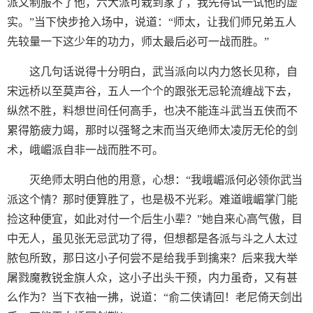
派又制服不了他，六大派可栽到家了，我先得试一试他的虚
实。”当下快步抢入场中，说道：“师太，让我们师兄弟五人
先较量一下这少年的功力，师太最后必可一战而胜。”
这几句话说得十分明白，武当派向以内力悠长见称，自
宋远桥以至莫声谷，五人一个个的跟张无忌轮流缠战下去，
纵然不胜，料想世间任何高手，也决不能连斗武当五侠而不
累得筋疲力竭，那时以强弩之末而当灭绝师太凌厉无伦的剑
术，峨嵋派自非一战而胜不可。
灭绝师太明白他的用意，心想：“我峨嵋派何必领你武当
派这个情？那时便算胜了，也是极不光彩。难道峨嵋掌门能
捡这种便宜，如此对付一个后生小辈？”她自来心高气傲，目
中无人，虽见张无忌武功了得，但想都是各派与斗之人太过
脓包所致，那日这小子何尝不是给我手到擒来？后来我大举
屠戮魔教锐金旗人众，这小子出头干预，内力虽奇，又有甚
么作为？当下衣袖一拂，说道：“俞二侠请回！老尼倚天剑出