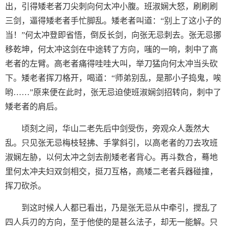
出，引得矮老者刀尖刺向何太冲小腹。班淑娴大怒，刷刷刷
三剑，逼得矮老者手忙脚乱。矮老者叫道：“别上了这小子的
当！”何太冲登即省悟，倒反长剑，向张无忌刺去。张无忌挪
移乾坤，何太冲这剑在中途转了方向，嗤的一响，刺中了高
老者的左臂。高老者痛得哇哇大叫，举刀猛向何太冲当头砍
下。矮老者挥刀格开，喝道：“师弟别乱，是那小子捣鬼，唉
哟……”原来便在此时，张无忌迫使班淑娴剑招转向，刺中了
矮老者的肩后。
顷刻之间，华山二老先后中剑受伤，旁观众人轰然大
乱。只见张无忌梅枝轻拂、手掌斜引，以高老者的刀去攻班
淑娴左胁，以何太冲之剑去削矮老者背心。再斗数合，蓦地
里何太冲夫妇双剑相交，挺刀互格，高矮二老者兵器碰撞，
挥刀砍杀。
到这时候人人都已看出，乃是张无忌从中牵引，搅乱了
四人兵刃的方向，至于他使的是甚么法子，却无一能解。只