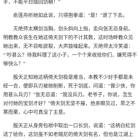
手，不能平白插回剑鞘！”
俞莲舟听她如此说，只得抱拳道：“是！”退了下去。
灭绝师太横剑当胸，剑头斜向上指，走向张无忌身前。
明教教众丧生在她这倚天剑下的不计其数，这时场畔教众见
她出来，无不目毗欲裂，大声鼓噪起来。灭绝师太冷笑道：
“‘吵甚么？待我料理了这小子，一个个来收拾你们，嫌死得不
够快么？”
殷天正知她这柄倚天剑极是难当，本教不少好手都是未
经一合，便即兵刃被她削断，死于剑底，问道：“曾少侠，你
用甚么兵刃？”张无忌道：“我没兵刃。老爷子，你说，怎生
对付她的宝剑才好？”倚天剑无坚不摧，他亲眼见过，思之不
寒而栗，心中可真没了主意。
殷天正从身旁包袱中取出一口长剑，说道：“这柄白虹剑
送了给你，这剑虽不如老贼尼的倚天剑有名，但也是江湖上