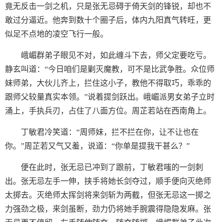
竟无反击一剑之机，只是张无忌碍于倚天剑的锋锐，却也不
敢过分逼近。他奔到数十个圈子后，体内九阳真气转旺，更
似足不点地的凌空飞行一般。
峨嵋群弟子眼见不对，如此缠斗下去，师父定要吃亏。
静玄叫道：“今日咱们是剿灭魔教，可不是比武争胜。众位师
妹师弟，大伙儿齐上，拦住这小子，教他不得取巧，乖乖的
跟师父较量真实本领。”说着提剑跃出。峨嵋派男女弟子立时
涌上，手执兵刃，占住了八面方位。周芷若站在西南角上。
丁敏君冷笑道：“周师妹，拦不拦在你，让不让也在
你。”周芷若又气又羞，说道：“你单是提我干甚么？”
便在此时，张无忌已冲到了跟前，丁敏君嗤的一剑刺
出。张无忌左手一伸，挟手将她长剑夺过，顺手便向灭绝师
太掷去。灭绝师太挥剑将来剑斩为两截，但张无忌这一掷之
力强劲之极，来剑虽断，劲力仍将她手腕震得隐隐发麻。张