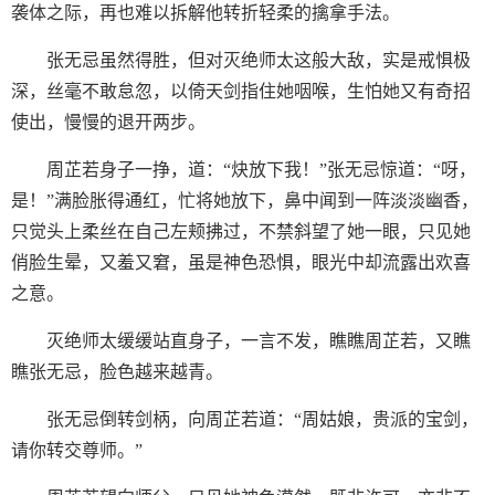
袭体之际，再也难以拆解他转折轻柔的擒拿手法。
张无忌虽然得胜，但对灭绝师太这般大敌，实是戒惧极
深，丝毫不敢怠忽，以倚天剑指住她咽喉，生怕她又有奇招
使出，慢慢的退开两步。
周芷若身子一挣，道：“炔放下我！”张无忌惊道：“呀，
是！”满脸胀得通红，忙将她放下，鼻中闻到一阵淡淡幽香，
只觉头上柔丝在自己左颊拂过，不禁斜望了她一眼，只见她
俏脸生晕，又羞又窘，虽是神色恐惧，眼光中却流露出欢喜
之意。
灭绝师太缓缓站直身子，一言不发，瞧瞧周芷若，又瞧
瞧张无忌，脸色越来越青。
张无忌倒转剑柄，向周芷若道：“周姑娘，贵派的宝剑，
请你转交尊师。”