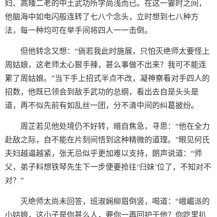
妇、高矮二老的中土武功所学尚浅而已。在这一霎时之间，
他脑海中如电闪般连转了七八个念头，立时想到七八种方
法，每一种均可在举手间将四人一一击倒。
但他转念又想：“倘若我此时施展，只怕灭绝师太要怪上
周姑娘，这老师太心狠手辣，甚么事做不出来？我可不能连
累了周姑娘。”当下手上招式半点不改，凝神察看对手四人的
招数，他既已领会到敌手武功的总纲，看出去自是头头是
道，再不似先前有如乱丝一团，分不清中间的纠葛披纷。
周芷若见他处境仍不好转，暗自焦急，寻思：“他在全力
赴敌之际，自不能在片刻间悟到这种精微的道理。”眼见何氏
夫妇越逼越紧，张无忌似乎更加难以支持，朗声说道：“师
父，弟子料想铁琴先生下一步便要抢往‘归妹’位了，不知对不
对？”
灭绝师太尚未回答，班淑娴柳眉倒竖，喝道：“峨嵋派的
小姑娘，这小子是你甚么人，要你一再回护于他？你吃里扒