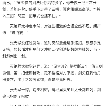
而已。”“曾少侠的剑法比你高得多了，你去换一把平常长
剑，若能在曾少侠手下走得了三招，算你峨嵋派高明。”“甚
么三招？简直一招半式也挡不住。”
灭绝师太神色木然，对这些相激的言语全然不理，朗声
道：“进招罢！”
张无忌没练过剑法，这时突然要他进手递招，颇感手足
无措，想起适才所见何太冲的两仪剑法招数颇为精妙，当下
斜斜刺出一剑。
灭绝师太微觉诧异，道：“昆仑派的‘峭壁断云’！”倚天剑
微侧，第一招便即抢攻，竟不挡格对方来招，剑尖直刺他丹
田要穴，出手之凌厉猛悍，直是匪夷所思。
张无忌一惊，滑步相避，蓦地里灭绝师太长剑疾闪，剑
尖已指到了咽喉。