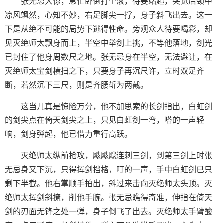
张无忌大惊，急忙卧倒打个滚，待要站起，突觉后颈中
凉风飒然，心知不妙，右足脚尖一撑，身子斜飞出去。这一
下是从绝不可能的局势下逃得性命。旁观众人待要喝彩，却
见灭绝师太飘身而上，半空中举剑上挑，不等他落地，剑光
已封住了他身周数尺之地。张无忌身在半空，无法避让，在
灭绝师太宝剑横扫之下，只要身子再沉尺许，立时双足齐
断，若然沉下三尺，则是齐腰斩为两截。
这当儿真是惊险万分，他不加思索的长剑指出，白虹剑
的剑尖点在倚天剑尖之上，只见白虹剑一弯，嗒的一声轻
响，剑身弹起，他已借力重行高跃。
灭绝师太纵前抢攻，飕飕飕连刺三剑，到第三剑上时张
无忌身又下沉，只得挥剑挡格，叮的一声，手中白虹剑已只
剩下半截。他右掌顺手拍出，斜过来击向灭绝师太头顶。灭
绝师太挥剑斜撩，削他手腕。张无忌瞧得奇准，伸指在倚天
剑的刃面无锋之处一弹，身子倒飞了出去。灭绝师太手臂酸