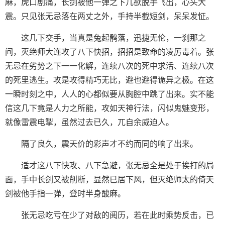
麻，虎口剧痛，长剑被他一弹之下几欲脱手飞出，心头大
震。只见张无忌落在两丈之外，手持半截短剑，呆呆发怔。
这几下交手，当真是兔起鹘落，迅捷无伦，一刹那之
间，灭绝师大连攻了八下快招，招招是致命的凌厉毒着。张
无忌在劣势之下一一化解，连续八次的死中求活、连续八次
的死里逃生。攻是攻得精巧无比，避也避得诡异之极。在这
一瞬时刻之中，人人的心都似要从胸腔中跳了出来。实不能
信这几下竟是人力之所能，攻如天神行法，闪似鬼魅变形，
就像雷震电掣，虽然过去已久，兀自余威迫人。
隔了良久，震天价的彩声才不约而同的响了出来。
适才这八下快攻、八下急避，张无忌全是处于挨打的局
面，手中长剑又被削断，显然已居下风，但灭绝师太的倚天
剑被他手指一弹，登时半身酸麻。
张无忌吃亏在少了对敌的阅历，若在此时乘势反击，已