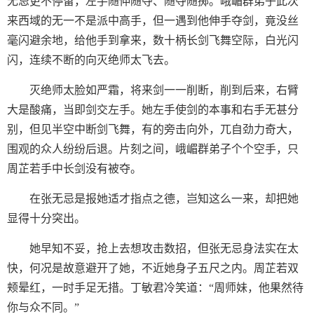
无忌更不停留，左手随伸随夺、随夺随掷。峨嵋群弟子此次
来西域的无一不是派中高手，但一遇到他伸手夺剑，竟没丝
毫闪避余地，给他手到拿来，数十柄长剑飞舞空际，白光闪
闪，连续不断的向灭绝师太飞去。
灭绝师太脸如严霜，将来剑一一削断，削到后来，右臂
大是酸痛，当即剑交左手。她左手使剑的本事和右手无甚分
别，但见半空中断剑飞舞，有的旁击向外，兀自劲力奇大，
围观的众人纷纷后退。片刻之间，峨嵋群弟子个个空手，只
周芷若手中长剑没有被夺。
在张无忌是报她适才指点之德，岂知这么一来，却把她
显得十分突出。
她早知不妥，抢上去想攻击数招，但张无忌身法实在太
快，何况是故意避开了她，不近她身子五尺之内。周芷若双
颊晕红，一时手足无措。丁敏君冷笑道：“周师妹，他果然待
你与众不同。”