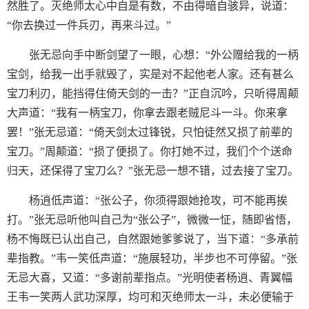
然胜了。灭绝师太心中自是有数，不由得暗自骇异，说道：
“你去换过一件兵刃，再来斗过。”
张无忌向手中断剑望了一眼，心想：“外公赠给我的一柄
宝剑，给我一出手就毁了，实是对不起他老人家。还有甚么
宝刀利刃，能挡得住倚天剑的一击？”正自沉吟，只听得周颠
大声道：“我有一柄宝刀，你拿去跟老贼尼斗一斗。你来拿
罢！”张无忌道：“倚天剑太过锋锐，只怕徒然又损了前辈的
宝刀。”周颠道：“损了便损了。你打她不过，我们个个送命
归天，还保得了宝刀么？”张无忌一想不错，过去接了宝刀。
杨逍低声道：“张公子，你须得跟她抢攻，可不能再挨
打。”张无忌听他叫自己为“张公子”，微微一怔，随即省悟，
杨不悔既已认出自己，自然跟她爹爹说了，当下道：“多承前
辈指教。”韦一笑低声道：“施展轻功，半步也不可停留。”张
无忌大喜，又道：“多谢前辈指点。”光明使者杨逍、青翼幅
王韦一笑两人武功深厚，均可和灭绝师太一斗，未必便输于