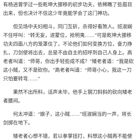
有杨逍曾学过一些乾坤大挪移的初步功夫，依稀瞧了些眉目
出来，但也决计不信这少年竟能学会了这门神功。
但见场中夫妇相斗，同门互斫，杀得好看煞人。班淑娴
不住呼叫：“转无妄，进蒙位，抢明夷……”可是乾坤大挪移
功夫四面八方的笼罩住了，不论他们如何变换方位，奋力挣
扎，刀剑使将出去，总是不由自主的招呼到自己人身上。高
老者叫道：“师哥，你出手轻些成不成？”矮老者道：“我是砍
这小贼，又不是砍你。”高老者叫道：“师哥小心，我这一刀
只怕要转弯……”
果然不出所料，话声未毕，他手上钢刀斜斜的砍向矮老
者腰间。
何太冲道：“娘子，这小贼……”班淑娴当的一声，将长
剑掷在地下。
矮老者心想不错，若以拳掌扭打，料想这小贼再不能使