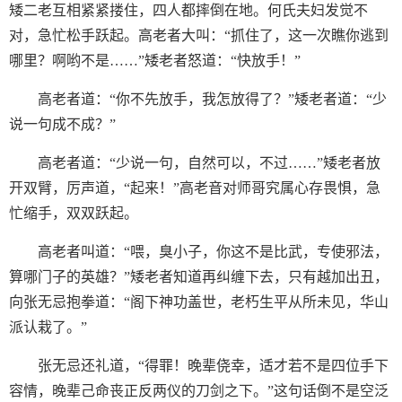
矮二老互相紧紧搂住，四人都摔倒在地。何氏夫妇发觉不
对，急忙松手跃起。高老者大叫：“抓住了，这一次瞧你逃到
哪里？啊哟不是……”矮老者怒道：“快放手！”
高老者道：“你不先放手，我怎放得了？”矮老者道：“少
说一句成不成？”
高老者道：“少说一句，自然可以，不过……”矮老者放
开双臂，厉声道，“起来！”高老音对师哥究属心存畏惧，急
忙缩手，双双跃起。
高老者叫道：“喂，臭小子，你这不是比武，专使邪法，
算哪门子的英雄？”矮老者知道再纠缠下去，只有越加出丑，
向张无忌抱拳道：“阁下神功盖世，老朽生平从所未见，华山
派认栽了。”
张无忌还礼道，“得罪！晚辈侥幸，适才若不是四位手下
容情，晚辈己命丧正反两仪的刀剑之下。”这句话倒不是空泛