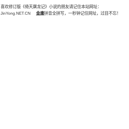
喜欢修订版《倚天屠龙记》小说的朋友请记住本站网址：
JinYong.NET.CN
金庸
拼音全拼写，一秒钟记住网址，过目不忘！