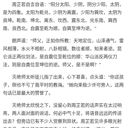
周芷若自言自语：“阳分太阳、少阴，阴分少阳、太阴，
是为四象。太阳为乾兑，少阴为离震，少阳为巽坎，太阴为
良坤。乾南、坤北、离东、坎西、震东北、兑东南、巽西
南、良西北。自震至乾为顺，自巽至坤为逆。”
朗声道：“师父，正如你所教：天地定位，山泽通气，雷
风相薄，水火不相射，八卦相错。数往者顺，知来者逆。昆
仑派正两仪剑法，是自震位至乾位的顺：华山派反两仪刀
法，则是自粪位至坤位的逆。师父，是不是啊？”
灭绝师太听徒儿指了出来，心下甚喜，点头道：“你这孩
子，倒也不亏了我平时的教诲。”她向来极少许可旁人，这两
句话已是最大的赞誉了。
灭绝师太欣悦之下，没留心到周芷若的话声实在太过响
亮，两人面对面的说话，何必中气十足，将语音远远的传送
出去？但旁边已有不少人觉察到异状。周芷若见许多眼光射