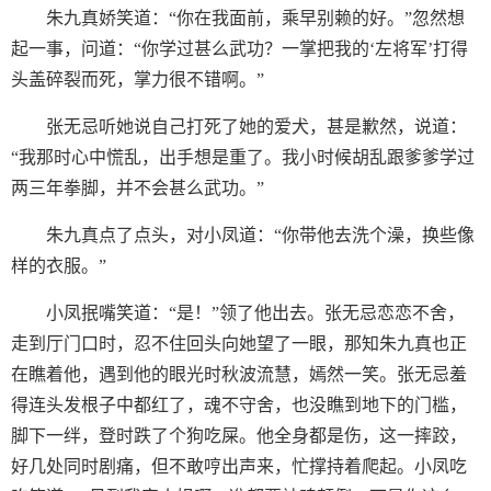
朱九真娇笑道：“你在我面前，乘早别赖的好。”忽然想
起一事，问道：“你学过甚么武功？一掌把我的‘左将军’打得
头盖碎裂而死，掌力很不错啊。”
张无忌听她说自己打死了她的爱犬，甚是歉然，说道：
“我那时心中慌乱，出手想是重了。我小时候胡乱跟爹爹学过
两三年拳脚，并不会甚么武功。”
朱九真点了点头，对小凤道：“你带他去洗个澡，换些像
样的衣服。”
小凤抿嘴笑道：“是！”领了他出去。张无忌恋恋不舍，
走到厅门口时，忍不住回头向她望了一眼，那知朱九真也正
在瞧着他，遇到他的眼光时秋波流慧，嫣然一笑。张无忌羞
得连头发根子中都红了，魂不守舍，也没瞧到地下的门槛，
脚下一绊，登时跌了个狗吃屎。他全身都是伤，这一摔跤，
好几处同时剧痛，但不敢哼出声来，忙撑持着爬起。小凤吃