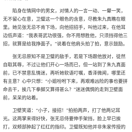
陷身在情网中的男女，对情人的一言一动、一颦一笑，
无不留心在意，卫璧这一个眼色的含意，尽教朱九真瞧在眼
里。她见张无忌不肯下场，向他招招手，叫他过来，在他耳
边低声道：“我表哥武功很强，你不用想胜他，只须挡得他三
招，就算是给我挣面子。”说着在他肩头拍了拍，意示鼓励。
张无忌原知不是卫璧的敌手，若是下场跟他放对，徒然
自取其辱，不过让他们开心一场而已，但一站到了朱九真面
前，已不禁意乱情迷，再听她软语叮嘱，香泽微闻，哪里还
有主意？心中只想：“小姐吩咐下来，再艰难凶险的事也要拼
命去干，挨几下拳脚又算得甚么？”迷迷偶惆的走到卫壁面
前，呆呆的站着。
卫壁笑道：“小子，接招！”拍拍两声，打了他两记耳
光。这两掌来得好快，张无忌侍要伸手架挡，脸上早已挨
打，双颊部肿起了红红的指印。卫璧既知他并非朱家传授的