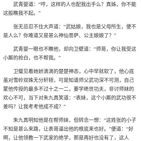
武青婴道：“哼，这样的人也配我出手么？真姊，你不能
这般瞧我不起。”
张无忌忍不住大声道：“武姑娘，我也是父母所生，便不
是人么？你难道又是甚么神仙菩萨、公主娘娘了？”
武青婴一眼也不瞧他，却向卫壁道：“师哥，你让我受这
小厮的抢白，也不帮我。”
卫璧见着她娇滴滴的楚楚神态，心中早就软了，他心底
虽对雪岭双姝无分轩轾，可是知道师父武功深不可测，自己
蒙他传授的最多不过十之一二，要学绝世功夫，非讨师妹的
欢心不可，当下对朱九真笑道：“表妹，这个小厮的武功很不
差吗？让我考考他成不成？”
朱九真明知他是在帮师妹，但转念一想：“这姓张的小子
不知是甚么来路，让表哥逼出他的根底来也好。”便道：“好
啊，让他领教一下武家的绝学，那是再好也没有了，这人