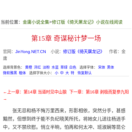
当前位置：
金庸小说全集
>
修订版《倚天屠龙记》小说在线阅读
第15章 奇谋秘计梦一场
官网：
JinYong.NET.CN
小说：
修订版《倚天屠龙记》
作者：金
庸
选择背景色：
黄橙
洋红
淡粉
水蓝
草绿
白色
选择字体：
宋体
黑体
微软雅黑
楷体
选择字体大小：
小
中
大
特
恢复默认
←上一章：第14章 当道时见中山狼
下一章：第16章 剥极而复参九阳
→
张无忌和杨不悔万里西来，形影相依，突然分手，甚感
黯然，但想到终于能不负纪晓芙所托，将她女儿送往杨逍手
中，又不禁欣慰。悄立半晌，怕再和何太冲、班淑娴等昆仑