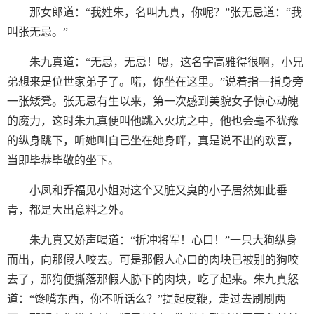
那女郎道：“我姓朱，名叫九真，你呢？”张无忌道：“我
叫张无忌。”
朱九真道：“无忌，无忌！嗯，这名字高雅得很啊，小兄
弟想来是位世家弟子了。喏，你坐在这里。”说着指一指身旁
一张矮凳。张无忌有生以来，第一次感到美貌女子惊心动魄
的魔力，这时朱九真便叫他跳入火坑之中，他也会毫不犹豫
的纵身跳下，听她叫自己坐在她身畔，真是说不出的欢喜，
当即毕恭毕敬的坐下。
小凤和乔福见小姐对这个又脏又臭的小子居然如此垂
青，都是大出意料之外。
朱九真又娇声喝道：“折冲将军！心口！”一只大狗纵身
而出，向那假人咬去。可是那假人心口的肉块已被别的狗咬
去了，那狗便撕落那假人胁下的肉块，吃了起来。朱九真怒
道：“馋嘴东西，你不听话么？”提起皮鞭，走过去刷刷两