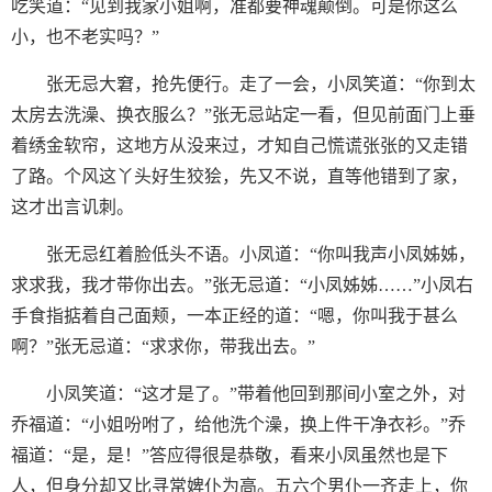
吃笑道：“见到我家小姐啊，准都要神魂颠倒。可是你这么
小，也不老实吗？”
张无忌大窘，抢先便行。走了一会，小凤笑道：“你到太
太房去洗澡、换衣服么？”张无忌站定一看，但见前面门上垂
着绣金软帘，这地方从没来过，才知自己慌谎张张的又走错
了路。个风这丫头好生狡狯，先又不说，直等他错到了家，
这才出言讥刺。
张无忌红着脸低头不语。小凤道：“你叫我声小凤姊姊，
求求我，我才带你出去。”张无忌道：“小凤姊姊……”小凤右
手食指掂着自己面颊，一本正经的道：“嗯，你叫我于甚么
啊？”张无忌道：“求求你，带我出去。”
小凤笑道：“这才是了。”带着他回到那间小室之外，对
乔福道：“小姐吩咐了，给他洗个澡，换上件干净衣衫。”乔
福道：“是，是！”答应得很是恭敬，看来小凤虽然也是下
人，但身分却又比寻常婢仆为高。五六个男仆一齐走上，你