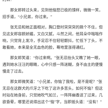
那女郎转过头来，见到他恼怒已极的馍样，微微一笑，
招手道，“小兄弟，你过来。”
张无忌和她正面相对，胸口登时突突突的跳个不住，但
见这女郎容颜娇媚，又白又腻，斗然之间，他耳朵中嗡嗡作
响，只觉背上发冷，手足忍不住轻轻颤抖，忙低下了头，不
敢看她，本来是全无血色的脸，蓦地里涨得通红。
那女郎笑道：“你过来啊。”张无忌抬头又瞧了她一眼，
遇到她水汪汪的眼睛，心中只感一阵迷糊，身不由主的便慢
慢走了过去。
那女郎微笑道：“小兄弟，你恼了我啦，是不是呢？”张
无忌在这群犬的爪牙之下吃了这许多苦头，如何不恼？但这
时站在她身前，只觉她吹气如兰，一阵阵幽香送了过来，几
欲昏晕，哪里还说得出这个“恼”字，当即摇头道：“没有！”