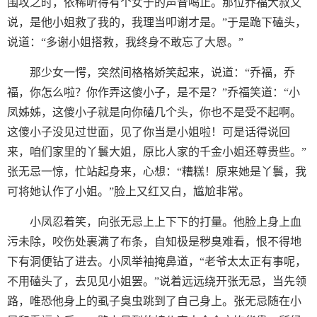
围攻之时，依稀听得有个女于的声音喝止。那位乔福大叔又
说，是他小姐救了我的，我理当叩谢才是。”于是跪下磕头，
说道：“多谢小姐搭救，我终身不敢忘了大恩。”
那少女一愕，突然间格格娇笑起来，说道：“乔福，乔
福，你怎么啦？你作弄这傻小子，是不是？”乔福笑道：“小
凤姊姊，这傻小子就是向你磕几个头，你也不是受不起啊。
这傻小子没见过世面，见了你当是小姐啦！可是话得说回
来，咱们家里的丫鬟大姐，原比人家的千金小姐还尊贵些。”
张无忌一惊，忙站起身来，心想：“糟糕！原来她是丫鬟，我
可将她认作了小姐。”脸上又红又白，尴尬非常。
小凤忍着笑，向张无忌上上下下的打量。他脸上身上血
污未除，咬伤处裹满了布条，自知极是秽臭难看，恨不得地
下有洞便钻了进去。小凤举袖掩鼻道，“老爷太太正有事呢，
不用磕头了，去见见小姐罢。”说着远远绕开张无忌，当先领
路，唯恐他身上的虱子臭虫跳到了自己身上。张无忌随在小