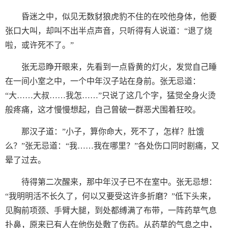
昏迷之中，似见无数豺狼虎豹不住的在咬他身体，他要
张口大叫，却叫不出半点声音，只听得有人说道：“退了烧
啦，或许死不了。”
张无忌睁开眼来，先看到一点昏黄的灯火，发觉自己睡
在一间小室之中，一个中年汉子站在身前。张无忌道：
“大……大叔……我怎……”只说了这几个字，猛觉全身火烫
般疼痛，这才慢慢想起，自己曾破一群恶犬围着狂咬。
那汉子道：”小子，算你命大，死不了，怎样？肚饿
么？”张无忌道：“我……我在哪里？”各处伤口同时剧痛，又
晕了过去。
待得第二次醒来，那中年汉子已不在室中。张无忌想：
“我明明活不长久了，何以又要受这许多折磨？”低下头来，
见胸前项颈、手臂大腿，到处都缚满了布带，一阵药草气息
扑鼻，原来已有人在他伤处敷了伤药。从药草的气息之中，