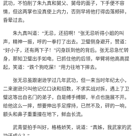
武功，不怕削了朱九真和舅父、舅母的面子，下手便不容
情，但这两掌也没真使上内力，否则早将他打得齿落颊碎，
昏晕过去。
朱九真叫道：“无忌，还招啊！”张无忌听得小姐的叫
声，精神一振，呼的一拳打了出去。卫璧侧身避开，赞道：
“好小子，还有两下子！”闪身跃到他的背后。张无忌急忙转
身，那知卫璧出手如电，已抓住他的后领，举臂将他高高提
起，笑道：“跌个狗吃屎！”用力往地下摔去。
张无忌虽跟谢逊学过几年武功，但一来当时年纪太小，
二来谢逊只叫他记亿口诀和招数，不求实战对拆，遇上了卫
璧这等出自名门的弟子，自是缚手缚脚，半点也施展不开。
给他这么一摔，想要伸出手足撑持，已然不及，砰的一响，
额头和鼻子重重撞在地下，鲜血长流。
武青婴拍手叫好，格格娇笑，说道：“真姊，我武家的武
功还成么？”