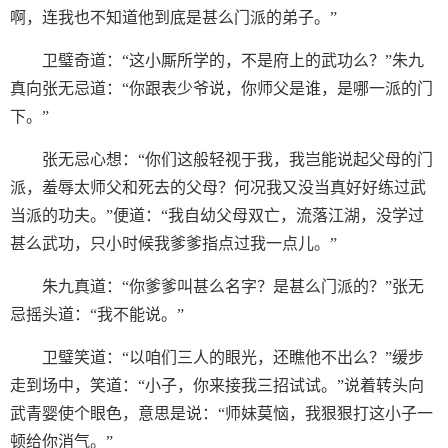
啊，连我也不知道他到底是甚么门派的弟子。”
卫璧奇道：“这小厮所学的，不是府上的武功么？”朱九
真向张无忌道：“你跟表少爷说，你师父是谁，是哪一派的门
下。”
张无忌心想：“你们这般轻视于我，我岂能说起父母的门
派，羞辱太师父和死去的父母？何况我又没当真好好练过武
当派的功夫。”便道：“我自幼父母双亡，流落江湖，没学过
甚么武功，只小时候我爹爹指点过我一点儿。”
朱九真道：“你爹爹叫甚么名字？是甚么门派的？”张无
忌摇头道：“我不能说。”
卫璧笑道：“以咱们三人的眼光，还瞧他不出么？”缓步
走到场中，笑道：“小子，你来接我三招试试。”说着转头向
武青婴使个眼色，意思是说：“师妹莫恼，我狠狠打这小子一
顿给你消气。”