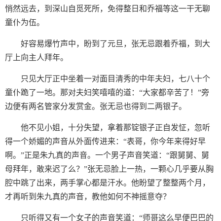
悄然远去，到深山自觅死所，免得整日和乔福等这一干无聊
童仆为伍。
好容易爆竹声中，盼到了元旦，张无忌跟着乔福，到大
厅上向主人拜年。
只见大厅正中坐着一对面目清秀的中年夫妇，七八十个
童仆跪了一地。那对夫妇笑嘻嘻的道：“大家都辛苦了！”旁
边便有两名管家分发赏金。张无忌也得到二两银子。
他不见小姐，十分失望，拿着那锭银子正自发怔，忽听
得一个娇媚的声音从外面传进来：“表哥，你今年来得好早
啊。”正是朱九真的声音。一个男子声音笑道：“跟舅舅、舅
母拜年，敢来迟了么？”张无忌脸上一热，一颗心几乎要从胸
腔中跳了出来，两手掌心都是汗水。他盼望了整整两个月，
才再听到朱九真的声音，教他如何不神摇意夺？
只听得又有一个女子的声音笑道：“师哥这么早便巴巴的