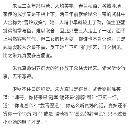
朱武二女年龄相若，人均美艳，春兰秋菊，各擅胜场，
家传的武学又是不相上下，两三年前就给昆仑一带的武林中
人合称为“雪岭双姝”。她二人暗中早就较上了劲，偏生卫壁
觉得熊掌与鱼，难以取舍，因此只要三人走上了一起，面子
上虽然客客气气，但二女唇枪舌剑，却谁也不肯让谁。只是
武青婴较为含蓄不露，反正她与卫壁同门学艺，日夕相见，
比之朱九真要多占便宜。
朱九真命饲养群犬的狗仆放了众猛犬出来。诸犬听令行
事，无不凛遵。
卫壁不住口的称赞。朱九真很是得意。武青婴抿嘴笑
道：“师哥，你将来是‘冠军’呢还是‘骠骑’啊？”卫壁一怔，
道：“你说甚么？”武青婴道：“你这么听真姊的话，真姊还不
赏你一个‘冠军将军’或是‘骠骑将军’甚么的封号么？只不过要
小心她的鞭子才是。”