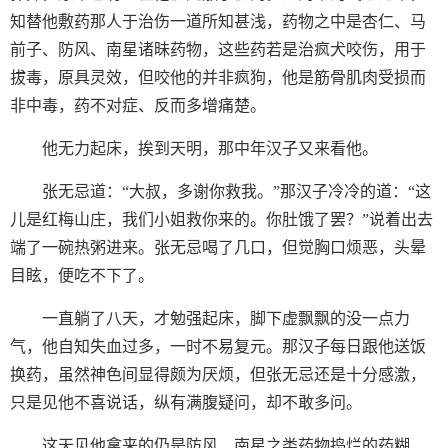
知替他敷药那人于治伤一道所知甚浅，药物之中是杏仁、马
前子、防风、南星诸昧药物，这些药若是治疯犬咬伤，用于
拔毒，原具灵效，但咬他的并非疯狗，他是筋骨肌肉受损而
非中毒，药不对症、反而多增痛楚。
他无力起床，挨到天明，那中年汉子又来看他。
张无忌道：“大叔，多谢你救我。”那汉子冷冷的道：“这
儿是红梅山庄，我们小姐救你来的。你肚饿了罢？”说着出去
端了一碗热粥进来。张无忌喝了几口，但觉胸口烦恶，头晕
目眩，便吃不下了。
一直躺了八天，才勉强起床，脚下虚飘飘的没一点力
气，他自知失血过多，一时不易复元。那汉子每日跟他送饭
换药，虽然神色间显得颇为厌烦，但张无忌还是十分感激，
只是见他不喜说话，纵有满腹疑问，却不敢多问。
这天见他拿来的仍是防风、南星之类药物捣烂的药糊，