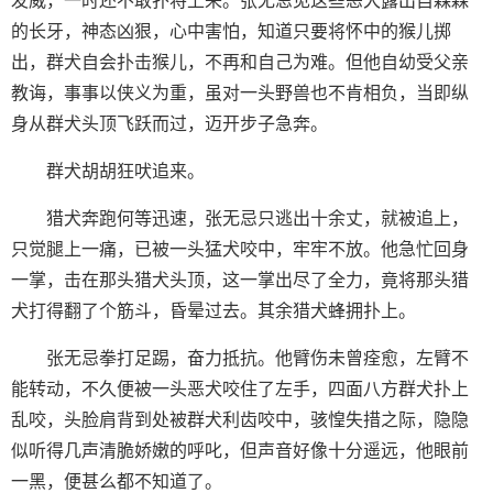
发威，一时还不敢扑将上来。张无忌见这些恶犬露出自森森
的长牙，神态凶狠，心中害怕，知道只要将怀中的猴儿掷
出，群犬自会扑击猴儿，不再和自己为难。但他自幼受父亲
教诲，事事以侠义为重，虽对一头野兽也不肯相负，当即纵
身从群犬头顶飞跃而过，迈开步子急奔。
群犬胡胡狂吠追来。
猎犬奔跑何等迅速，张无忌只逃出十余丈，就被追上，
只觉腿上一痛，已被一头猛犬咬中，牢牢不放。他急忙回身
一掌，击在那头猎犬头顶，这一掌出尽了全力，竟将那头猎
犬打得翻了个筋斗，昏晕过去。其余猎犬蜂拥扑上。
张无忌拳打足踢，奋力抵抗。他臂伤未曾痊愈，左臂不
能转动，不久便被一头恶犬咬住了左手，四面八方群犬扑上
乱咬，头脸肩背到处被群犬利齿咬中，骇惶失措之际，隐隐
似听得几声清脆娇嫩的呼叱，但声音好像十分遥远，他眼前
一黑，便甚么都不知道了。