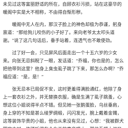
未见过这等富丽舒适的所在，自顾衣衫污损，站在这豪华的
暖阁中实是大不相称，不由得自惭形秽。
暖阁中无人在内，那汉子脸上的神色却极为恭谨，躬身
禀道：“那给狗儿咬伤的小子好了。来向老爷太太叩头道
谢。”说了这几句话后，垂手站着，连透气也不敢使劲。
过了好一会，只见屏风后面走出一个十五六岁的少女
来。向张无忌斜睨了一眼，发话道：“乔福，你也是的，怎么
把他带到这里？他身上臭虫虱子跳了下来，那怎么办啊？”乔
福应道：“是，是！”
张无忌本已局促不安，这时更羞得满脸通红，他除了身
上一套衣衫之外，并无替换衣服，确是生满了虱子跳蚤，心
想这位小姐说得半点不错。但见她一张鹅蛋脸，乌丝垂肩，
身上穿的不知是甚么绫罗绸缎，闪闪发光，腕上戴着金镯，
这等装饰华贵的小姐，他也从来没有见过，心想：“我被群犬