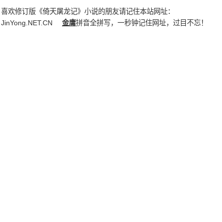
喜欢修订版《倚天屠龙记》小说的朋友请记住本站网址：
JinYong.NET.CN
金庸
拼音全拼写，一秒钟记住网址，过目不忘！