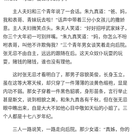
主人夫妇和三个青年说了一会话。朱九真道：“爸、妈，
我和表哥、青妹玩去啦！”话声中带着三分小女孩儿的撒娇
意。主人夫妇微笑点头。朱夫人笑道：“好好招呼武家妹子，
你三个大年初一可别拌嘴。”朱九真笑道：“妈，你怎么不吩
咐表哥，叫他不许欺侮我？”三个青年男女谈笑着走向后院。
张无忌不由自主，远远的跟随在后。这天众奴仆玩耍的玩
耍，赌钱的赌钱，谁也没有理他。
这时张无忌才看明白了，那男子容貌英俊，长身玉立，
虽在这等大寒天候，却只穿了一件薄薄的淡黄色缎袍，显是
内功不弱。那女子穿着一件黑色貂裘，身形苗条，言行举止
甚是斯文，说到相貌之美，和朱九真各有千秋，但在张无忌
眼中瞧出来，自是大大不如他心目中敬如天仙的小姐了。三
个人都是十七八岁年纪。
三人一路说笑，一路走向后院。那少女道：“真姊，你的