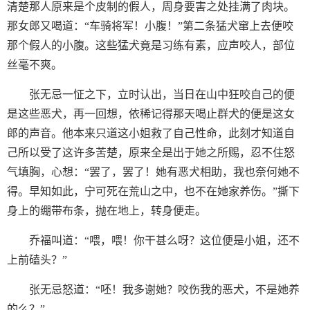
清楚那人原来是个皮制的假人，周身要害之处挂满了肉块。
那女郎又喝道：“车骑将军！小腹！”第二条猛犬窜上去便咬
那个假人的小腹。这些猛犬竟是习练有素，应声咬人，部位
丝毫不爽。
张无忌一怔之下，立时认出，当日在山中狂咬自己的便
是这些恶犬，再一回想，依稀记得那天喝止群犬的便是这女
郎的声音。他本来只道这小姐救了自己性命，此刻才知道自
己所以受了这许多苦楚，原来全是出于她之所赐，忍不住怒
气填胸，心想：“罢了，罢了！她有恶犬相助，我也奈何她不
得。早知如此，宁可死在荒山之中，也不在她家养伤。”撕下
身上的绷带布条，抛在地上，转身便走。
乔福叫道：“喂，喂！你干甚么呀？这位便是小姐，还不
上前磕头？”
张无忌怒道：“呸！我多谢她？咬伤我的恶犬，不是她养
的么？”