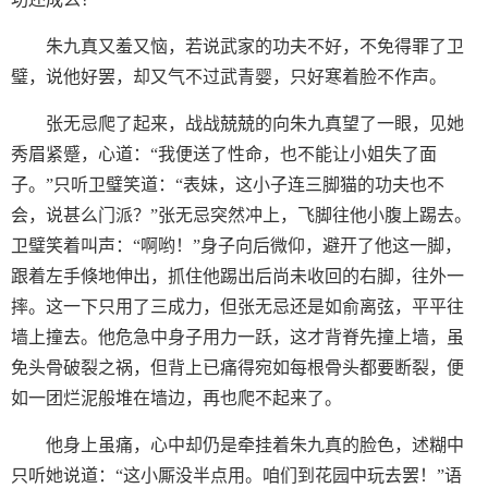
朱九真又羞又恼，若说武家的功夫不好，不免得罪了卫
璧，说他好罢，却又气不过武青婴，只好寒着脸不作声。
张无忌爬了起来，战战兢兢的向朱九真望了一眼，见她
秀眉紧蹙，心道：“我便送了性命，也不能让小姐失了面
子。”只听卫璧笑道：“表妹，这小子连三脚猫的功夫也不
会，说甚么门派？”张无忌突然冲上，飞脚往他小腹上踢去。
卫璧笑着叫声：“啊哟！”身子向后微仰，避开了他这一脚，
跟着左手倏地伸出，抓住他踢出后尚未收回的右脚，往外一
摔。这一下只用了三成力，但张无忌还是如俞离弦，平平往
墙上撞去。他危急中身子用力一跃，这才背脊先撞上墙，虽
免头骨破裂之祸，但背上已痛得宛如每根骨头都要断裂，便
如一团烂泥般堆在墙边，再也爬不起来了。
他身上虽痛，心中却仍是牵挂着朱九真的脸色，述糊中
只听她说道：“这小厮没半点用。咱们到花园中玩去罢！”语