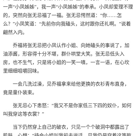
一声“小凤姊姊”，我一声“小凤姊姊”的奉承。小凤却爱理不理
的，突然向张无忌福了一福。张无忌愕然道：“你……怎
么？”小凤笑道：“先前你向我磕头，这时跟你还礼啊。”说着
翩然入内。
乔福将张无忌把小凤认作小姐、向她磕头的事说了，加
油添酱，形容得十分不堪，群仆哄堂大笑。张无忌低头入
房，也不生气，只是将小姐的一笑一嗔，一言一语，在心坎
里细细咀嚼回味。
一会几洗过澡，见乔福拿来给他更换的衣衫青布直身，
竟是童仆装束。
张无忌心下恚怒：“我又不是你家低三下四的奴仆，如何
叫我穿这等衣裳？”
当下仍然穿上自己的破衣，只见一个个破洞中都露出了
肌肤。心想：“待会小姐叫我前去说话，见我仍是穿着这等肮