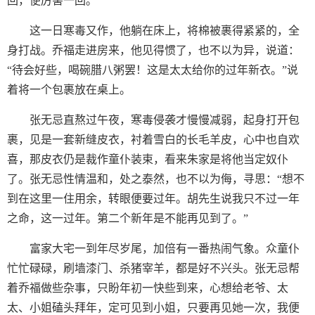
回，便厉害一回。
这一日寒毒又作，他躺在床上，将棉被裹得紧紧的，全
身打战。乔福走进房来，他见得惯了，也不以为异，说道：
“待会好些，喝碗腊八粥罢！这是太太给你的过年新衣。”说
着将一个包裹放在桌上。
张无忌直熬过午夜，寒毒侵袭才慢慢减弱，起身打开包
裹，见是一套新缝皮衣，衬着雪白的长毛羊皮，心中也自欢
喜，那皮衣仍是裁作童仆装束，看来朱家是将他当定奴仆
了。张无忌性情温和，处之泰然，也不以为侮，寻思：“想不
到在这里一住用余，转眼便要过年。胡先生说我只不过一年
之命，这一过年。第二个新年是不能再见到了。”
富家大宅一到年尽岁尾，加倍有一番热闹气象。众童仆
忙忙碌碌，刷墙漆门、杀猪宰羊，都是好不兴头。张无忌帮
着乔福做些杂事，只盼年初一快些到来，心想给老爷、太
太、小姐磕头拜年，定可见到小姐，只要再见她一次，我便