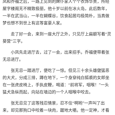
凤和乔福之后，一路上见到的婢仆家人个个衣饰华贵，所经
屋字楼阁无不精致极丽，他十岁以前在冰火岛，此后数年，
一半在武当山，一半在蝴蝶谷，饮食起居均极简朴，当真做
梦也想不到世上有这等富豪人家。
走了好一会，来到一座大厅之外，只见厅上扁额写着“灵
葵营”三字。
小凤先走进厅去，过了一会，出来招手。乔福便带着张
无忌进厅。
张无忌一踏进厅，便吃了一惊。但见三十余头雄健猛恶
的大犬，分成三排，蹲在地下，一个身穿纯白狐裘的女郎坐
在一张虎皮椅上，手执皮鞭，喝道：“前将军，咽喉！”一头
猛犬急纵而起，向站在墙边的一个人咽喉中咬去。
张无忌见了这等残忍情景，忍不住“啊哟”一声叫了出
来，却见那狗口中咬着一块肉，踞地大嚼。他一定神，才看