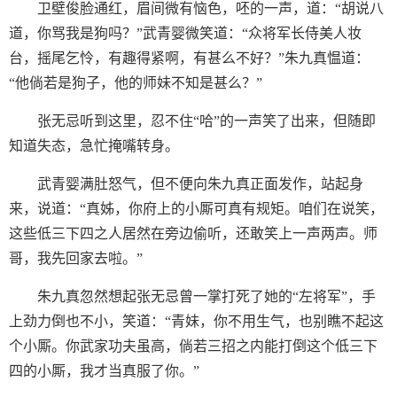
卫壁俊脸通红，眉间微有恼色，呸的一声，道：“胡说八
道，你骂我是狗吗？”武青婴微笑道：“众将军长侍美人妆
台，摇尾乞怜，有趣得紧啊，有甚么不好？”朱九真愠道：
“他倘若是狗子，他的师妹不知是甚么？”
张无忌听到这里，忍不住“哈”的一声笑了出来，但随即
知道失态，急忙掩嘴转身。
武青婴满肚怒气，但不便向朱九真正面发作，站起身
来，说道：“真姊，你府上的小厮可真有规矩。咱们在说笑，
这些低三下四之人居然在旁边偷听，还敢笑上一声两声。师
哥，我先回家去啦。”
朱九真忽然想起张无忌曾一掌打死了她的“左将军”，手
上劲力倒也不小，笑道：“青妹，你不用生气，也别瞧不起这
个小厮。你武家功夫虽高，倘若三招之内能打倒这个低三下
四的小厮，我才当真服了你。”