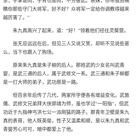
亲，手掌是肉，手背也是肉，不分彼此。表妹，你带我去瞧
瞧你那些守门大将军，好不好？众将军一定给你调教得越来
越厉害了。”
朱九真高兴了起来，道：“好！”领着他们径往灵獒营。
张无忌远远在后，但见三人又说又笑，却听不见说些甚
么，当下也跟入了狗场。
原来朱九真是朱子柳的后人。那姓武的少女名叫武青
婴，是武三通的后人，属于武修文一系。武三通和朱子柳都
是一灯大师的弟子，武功原是一路。
但百余年后传了几代，两家所学便各有增益变化。武敦
儒、武修文兄弟拜大侠郭靖为师，虽也学过“一阳指”，但武
功近于九指神丐洪七公一派刚猛的路子。那青年卫壁是朱九
真的表哥，他人既英俊，性子又温柔和顺，是以朱九真和武
青婴芳心可可，暗中都爱上了他。