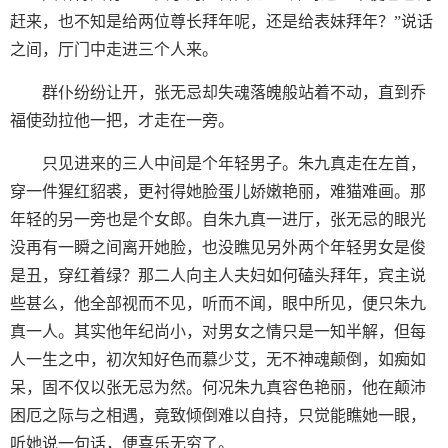
赶来，也不知是给两位尊长拜年呢，还是给表妹拜年？”说话
之间，厅门中走进三个人来。
群仆纷纷让开，张无忌却失魂落魄般站着不动，直到乔
福使劲拉他一把，才走在一旁。
只见进来的三人中间是个年轻男子。朱九真走在左首，
穿一件猩红貂裘，更衬得她脸蛋儿娇嫩艳丽，难猫难画。那
年轻的另一旁也是个女郎。自朱九真一进厅，张无忌的眼光
没再有一瞬之间离开她脸，也没瞧见另外两个年轻男女是俊
是丑，穿红着绿？那二人向主人夫妇如何磕头拜年，宾主说
些甚么，他全部视而不见，听而不闻，眼中所见，便只朱九
真一人。其实他年纪尚小，对男女之情只是一知半解，但每
人一生之中，初次知好色而慕少艾，无不神魂颠倒，如痴如
呆，固不仅以张无忌为然。何况朱九真容色艳丽，他在颠沛
困厄之际与之相遇，竟致倾倒难以自持，只觉能瞧她一眼，
听她说一句话，便喜乐无穷了。