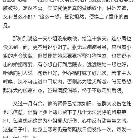
脏破衫，定然不喜。其实我便是真的做她奴仆，供她差遣，
又有甚么不好？”这么一想，登觉坦然，便换上了童仆的直
身。
那知别说这一天小姐没来唤他，接连十多天，连小凤也
没见到一面，更不用说小姐了。张无忌痴痴呆呆，只想着小
姐的声音笑貌，但觉便是她恶狠狠挥鞭打狗神态，也是说不
出的娇媚可爱。有心想自行到后院去，远远瞧她一眼也好，
听她向别人说一句话也好，但乔福叮嘱了好几次，若非主人
呼唤，决不可走进中门以内，否则必为猛犬所噬。张无忌想
起群犬的凶恶神态，虽是满腔渴慕，终于不敢走到后院。
又过一月有余，他的臂骨已接续如旧，被群犬咬伤之处
也已痊愈，但臂上腿上却已留下了几个无法消除的齿痕疤
印，每当想起这是为小姐爱犬所伤，心中反有甜丝丝之感。
这些日子中，他身上寒毒仍是每隔数日便发作一次，每发一