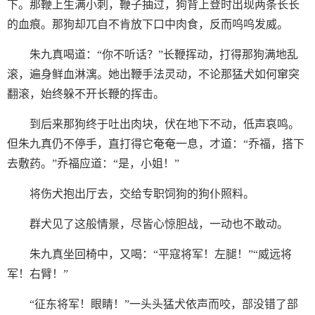
下。那鞭上生满小刺，鞭子抽过，狗背上登时出现两条长长
的血痕。那狗却兀自不肯放下口中肉食，反而呜呜发威。
朱九真喝道：“你不听话？”长鞭挥动，打得那狗满地乱
滚，遍身鲜血淋漓。她出鞭手法灵动，不论那猛犬如何窜突
翻滚，始终躲不开长鞭的挥击。
到后来那狗终于吐出肉块，伏在地下不动，低声哀鸣。
但朱九真仍不停手，直打得它奄奄一息，才道：“乔福，搭下
去敷药。”乔福应道：“是，小姐！”
将伤犬抱出厅去，交给专职饲狗的狗仆照料。
群犬见了这般情景，尽皆心惊胆战，一动也不敢动。
朱九真坐回椅中，又喝：“平寇将军！左腿！”“威远将
军！右臂！”
“征东将军！眼睛！”一头头猛犬依声而咬，部没错了部