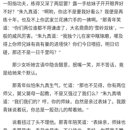
一阳指功夫，练得又深了两层罢？露一手给妹子开开眼界好
不好？”朱九真道：“啊哟，你这不是要我好看么？我便是再
练十年，也及不上你武家兰花拂穴手的一拂啊。”那青年笑
道：“你们两位谁都不用谦虚了，大名鼎鼎的‘雪岭双妹’，一
般的威风厉害。”朱九真道：“我独个儿在家中瞎琢磨，哪及
得上你师兄妹有商有量的进境快？你们今日喂招，明日切
磋，那还不是一日千里吗？”
那少女听她言语中隐含醋意，抿嘴一笑，并不答话，竟
是给她来个默认。
那青年似怕朱九真生气，忙道：“那也不见得，你有两位
师父，舅父舅母一起教，不是又强过了我们么？”朱九真嗔
道：“我们我们的？哼，你的师妹，自然是亲过表妹了。我跟
青妹说着玩，你总是一股劲儿的帮着她。”
说着扭过了头不理他。那青年陪笑道：“表妹亲，师妹也