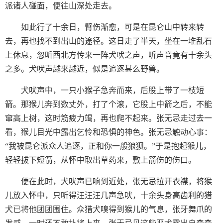
派诸人碰面，便往山深处走去。
如此行了十余日，臂伤渐愈，可是在昆仑山中转来转
去，再也找不到出山的途径。这日走了半天，坐在一堆乱石
上休息，忽听西北方传来一阵犬吠之声，听声音竟有十余头
之多。犬吠声越来越近，似是追逐甚么野兽。
犬吠声中，一只小猴子急奔而来，后股上带了一枝短
箭。那猴儿奔到数丈外，打了个滚，它股上中箭之后，不能
窜高上树，这时筋疲力竭，再也爬不起来。张无忌走过去一
看，猴儿目光中露出乞怜和恐惧的神色。张无忌触动心事：
“我被昆仑派众人追逐，正和你一般狼狈。”于是抱起猴儿，
轻轻拔下短箭，从怀中取出草药来，敷上箭伤的伤口。
便在此时，犬吠声已响到近处，张无忌拉开衣襟，将猴
儿放入怀中，只听得汪汪汪几声急吠，十余头身高齿利的猎
犬已将他团团围住。众猎犬嗅得到猴儿的气息，张牙舞爪的