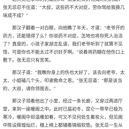
张无忌忍不住道：“大叔，这些药不大对症，劳你驾给我换几
味成不成？”
那汉子翻着一对白眼，向他瞧了半天，才道：“老爷开的
药方，还能错得了么？你说药不对症，怎地也将你死人治活
了？真是的，小孩子家胡言乱语，我们老爷听到了就算不见
怪，可是你也不能太过不识好歹啊。”说着将药糊在他伤口上
敷下。张无忌只有苦笑。
那汉子道：“我瞧你身上的伤也大好了，该去向老爷、太
太、小姐磕几个头，叩谢救命之恩。”张无忌道：“那是该当
的，大叔，请你领我去。”
那汉子领着他出了小室，经过一条长廊，又穿过两进厅
堂，来到一座暖阁之中。此时已届初冬，昆仑一带早已极为
寒冷，暖阁中却温暖如春，可又不见何处生着炭火，但见阁
中陈设辉煌灿烂，榻上椅上都辅着锦缎软垫。张无忌一生从