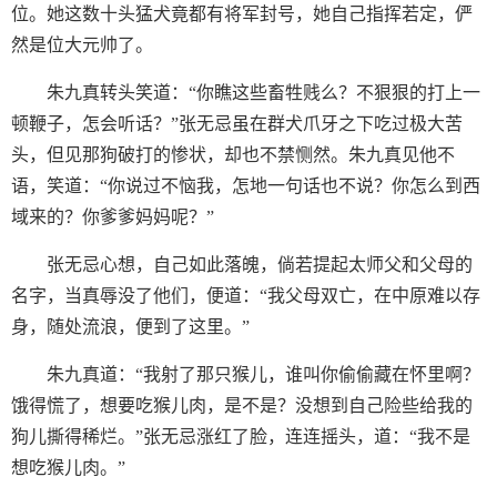
位。她这数十头猛犬竟都有将军封号，她自己指挥若定，俨
然是位大元帅了。
朱九真转头笑道：“你瞧这些畜牲贱么？不狠狠的打上一
顿鞭子，怎会听话？”张无忌虽在群犬爪牙之下吃过极大苦
头，但见那狗破打的惨状，却也不禁恻然。朱九真见他不
语，笑道：“你说过不恼我，怎地一句话也不说？你怎么到西
域来的？你爹爹妈妈呢？”
张无忌心想，自己如此落魄，倘若提起太师父和父母的
名字，当真辱没了他们，便道：“我父母双亡，在中原难以存
身，随处流浪，便到了这里。”
朱九真道：“我射了那只猴儿，谁叫你偷偷藏在怀里啊？
饿得慌了，想要吃猴儿肉，是不是？没想到自己险些给我的
狗儿撕得稀烂。”张无忌涨红了脸，连连摇头，道：“我不是
想吃猴儿肉。”