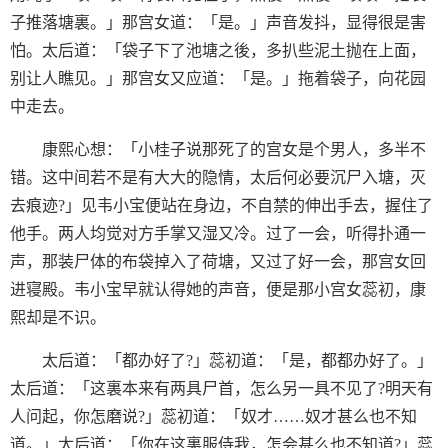
子推落塘裏。」那宫女道：「是。」声音发抖，显得很是害
怕。太后道：「袋子下了池塘之後，多扒些泥土抛在上面，
别让人瞧见。」那宫女又应道：「是。」拖着袋子，向花园
中走去。
康熙心想：「小桂子说那死了的宫女是个男人，多半不
错。这中间若不是有大大的隐情，太后何必要沉尸入塘，灭
去痕迹?」见韦小宝便站在身边，不自禁的伸出手去，握住了
他手。两人均觉对方手掌又湿又冷。过了一会，听得扑通一
声，那装尸体的布袋掉入了荷塘，又过了好一会，那宫女回
进寝殿。韦小宝早就认得她的声音，便是那小宫女蕊初，康
熙却是不识。
太后道：「都办好了?」蕊初道：「是，都都办好了。」
太后道：「这裏本来有两具尸首，怎么另一具不见了?明天有
人问起，你怎磨说?」蕊初道：「奴才……奴才甚么也不知
道。」太后道：「你在这裏服侍我，怎会甚么也不知道?」蕊