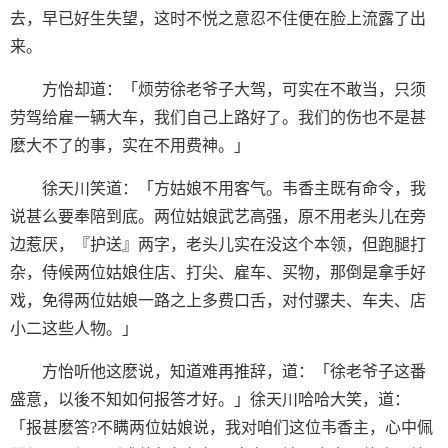
去，早已好生失望，这时不悦之意忍不住便在脸上流露了出
来。
方怡却道：「烦劳徐老爷子大驾，可实在不敢当，只须
劳驾给雇一辆大车，我们自己上路好了。我们的伤也不是甚
麽大不了的事，实在不用费神。」
徐天川笑道：「方姑娘不用客气。韦香主既有命令，我
说甚么要奉陪到底。两位姑娘武艺高强，原不用老头儿在旁
边惹厌，『护送』两字，老头儿实在没这个本领，但跑腿打
杂，侍候两位姑娘住店、打尖、雇车、买物，那倒是拿手好
戏，免得两位姑娘一路之上多费口舌，对付骡夫、车夫、店
小二这些人物。」
方怡听他这麽说，知道难再推辞，道：「徐老爷子这番
盛意，以後不知如何报答才好。」徐天川哈哈大笑，道：
「报甚麽答?不瞒两位姑娘说，我对咱们这位韦香主，心中佩