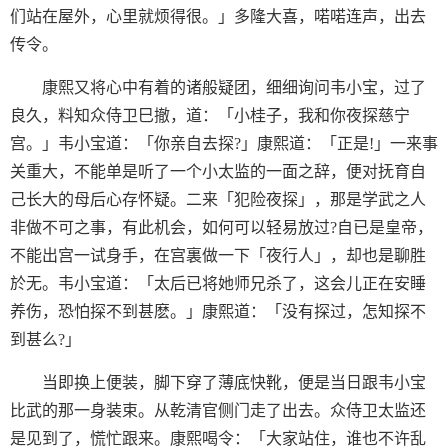
们站在屋外，心里就烦得很。」多隆大喜，喏喏连声，出去
传令。
康熙又将心中有着的诸般疑团，细细询问韦小宝，过了
良久，料知众侍卫巳撤，道：「小桂子，我和你夜探慈宁
宫。」韦小宝道：「你亲自去探?」康熙道：「正是!」一来事
关重大，不能单是听了一个小太监的一面之辞，便对抚育自
己长大的母后心存怀疑。二来「犯险夜探」，那是学武之人
非做不可之事，有此机会，如何可以轻易放过?自已是皇帝，
不能出宫一试身手，在宫裏做一下「夜行人」，却也是聊胜
於无。韦小宝道：「太后已将她师兄杀了，这会儿正在安睡
养伤，恐怕探不到甚麽。」康熙道：「没有探过，怎知探不
到甚么?」
当即换上便装，脚下穿了薄底快靴，便是当日跟韦小宝
比武的那一身装束。从乾清官侧门走了出去。众侍卫太监还
是见到了，慌忙跟来。康熙喝令：「大家站住，谁也不许乱