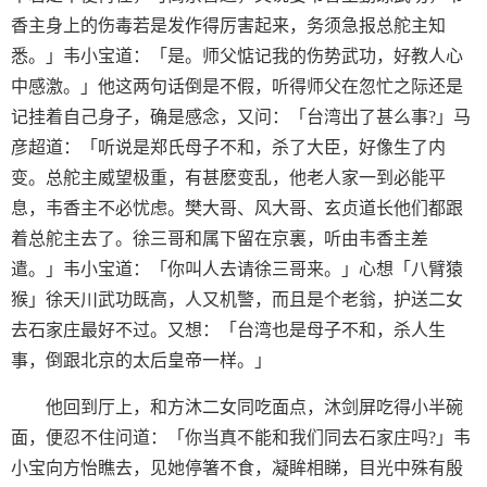
香主身上的伤毒若是发作得厉害起来，务须急报总舵主知
悉。」韦小宝道：「是。师父惦记我的伤势武功，好教人心
中感激。」他这两句话倒是不假，听得师父在忽忙之际还是
记挂着自己身子，确是感念，又问：「台湾出了甚么事?」马
彦超道：「听说是郑氏母子不和，杀了大臣，好像生了内
变。总舵主威望极重，有甚麽变乱，他老人家一到必能平
息，韦香主不必忧虑。樊大哥、风大哥、玄贞道长他们都跟
着总舵主去了。徐三哥和属下留在京裏，听由韦香主差
遣。」韦小宝道：「你叫人去请徐三哥来。」心想「八臂猿
猴」徐天川武功既高，人又机警，而且是个老翁，护送二女
去石家庄最好不过。又想：「台湾也是母子不和，杀人生
事，倒跟北京的太后皇帝一样。」
他回到厅上，和方沐二女同吃面点，沐剑屏吃得小半碗
面，便忍不住问道：「你当真不能和我们同去石家庄吗?」韦
小宝向方怡瞧去，见她停箸不食，凝眸相睇，目光中殊有殷