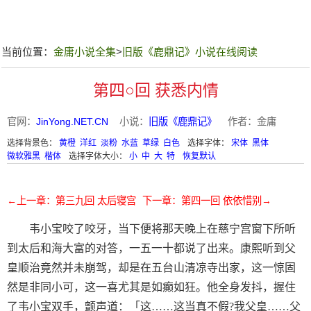
当前位置：
金庸小说全集
>
旧版《鹿鼎记》小说在线阅读
第四○回 获悉内情
官网：
JinYong.NET.CN
小说：
旧版《鹿鼎记》
作者：金庸
选择背景色：
黄橙
洋红
淡粉
水蓝
草绿
白色
选择字体：
宋体
黑体
微软雅黑
楷体
选择字体大小：
小
中
大
特
恢复默认
←上一章：第三九回 太后寝宫
下一章：第四一回 依依惜别→
韦小宝咬了咬牙，当下便将那天晚上在慈宁宫窗下所听
到太后和海大富的对答，一五一十都说了出来。康熙听到父
皇顺治竟然并未崩驾，却是在五台山清凉寺出家，这一惊固
然是非同小可，这一喜尤其是如癫如狂。他全身发抖，握住
了韦小宝双手，颤声道：「这……这当真不假?我父皇……父