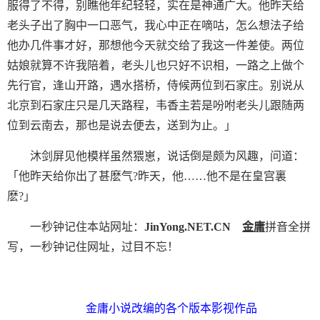
服得了不得，别瞧他年纪轻轻，实在是神通广大。他昨天给
老头子出了胸中一口恶气，我心中正在嘀咕，怎么想法子给
他办几件事才好，那想他今天就交给了我这一件差使。两位
姑娘就算不许我陪着，老头儿也只好不识相，一路之上做个
先行官，逢山开路，遇水搭桥，侍候两位到石家庄。别说从
北京到石家庄只是几天路程，韦香主若是吩咐老头儿跟随两
位到云南去，那也是说去便去，送到为止。」
沐剑屏见他模样虽然猥崽，说话倒是颇为风趣，问道：
「他昨天给你出了甚麽气?昨天，他……他不是在皇宫裏
麽?」
一秒钟记住本站网址：
JinYong.NET.CN
金庸
拼音全拼
写，一秒钟记住网址，过目不忘！
金庸小说改编的各个版本影视作品