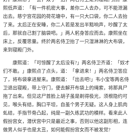
熙低声道：「有一件机密大事，差你二人去办，可不能泄漏
出去。慈宁宫花园的荷花塘中，有一只大口袋，你二人去抬
了来。太后正在安睡，你二人若是发出半黠响声，吵醒了太
后，那就自己割了脑袋吧。」两人躬身答应而去。康熙坐在
床上，反覆思量。终於两名侍卫抬了一只湿淋淋的大布袋，
来到寝殿门外。
康熙道：「可惊醒了太后没有?」两名侍卫齐道：「奴才
们不敢。」康熙点了点头，道：「拿进来！」两名侍卫答应
了，将布袋拿进屋来。康熙道：「出去吧!」韦小宝等两名侍
卫退出寝殿，带上守门，便去解开布袋上的绳索，将那具尸
拖了出来。但见这尸首脸上胡子虽是剃得极光，须根隐约可
见，喉头有结，胸口平坦，自虽个男子无疑。这人身上肌肉
虬结，手指节骨凸起，纯是一副久练武功的模样。看来此人
假扮宫女，潜伏宫中只是最近之事，否则以他这副形相，连
做男人似乎也是太丑，如何能假扮宫女而不被发觉?