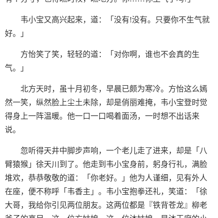
韦小宝又高兴起来，道：「没有!没有。只要你不生气就
好。」
方怡笑了笑，轻轻的道：「对你啊，谁也不会真的生
气。」
北方天时，虽十月初冬，早晨已颇为寒冷。方怡这么嫣
然一笑，纵然脸上尘土未除，却是俏丽难掩，韦小宝登时觉
得身上一阵温暖。他一口一口喝着面汤，一时想不出话来
说。
忽听得天井中脚步声响，一个老儿走了进来，却是「八
臂猿猴」徐天川到了。他走到韦小宝身前，躬身行礼，满脸
堆欢，恭恭敬敬的道：「你老好。」他为人谨细，见有外人
在座，便不称呼「韦香主」。韦小宝抱拳还礼，笑道：「徐
大哥，我给你引见两位朋友。这两位都是『铁背苍龙』柳老