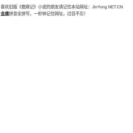
喜欢旧版《鹿鼎记》小说的朋友请记住本站网址：
JinYong.NET.CN
金庸
拼音全拼写，一秒钟记住网址，过目不忘！