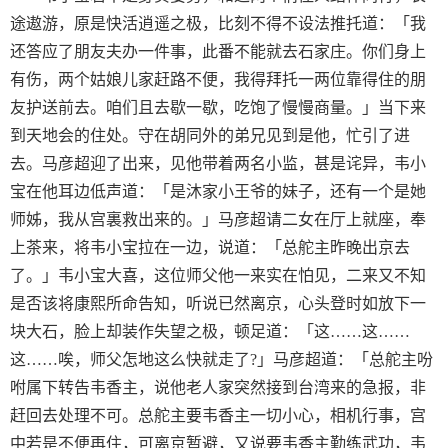
途遨游，原是快活逍遥之极，比刻不得不设法推托道：「我
还答应了朋友夫办一件事，此番不能就去石家庄。你们身上
有伤，两个姑娘儿家赶路不便，我得拜托一两位靠得住的朋
友护送前去。咱们且去歇一歇，吃饱了慢慢商量。」当下来
到天地会的住处。守在胡同外的弟兄见到是他，忙引了进
去。马彦超迎了出来，见他带着两名小监，甚是诧异，韦小
宝在他耳边低声道：「是沐家小王爷的妹子，还有一个是她
师姊，我从宫裏救出来的。」马彦超请二女在厅上就座，奉
上茶来，将韦小宝拉在一边，说道：「总舵主昨晚出京去
了。」韦小宝大喜，这位师父他一来实在怕见，二来又不知
是否该将康熙所命告知，听说已然离京，心头登时如放下一
块大石，脸上却装作失望之极，顿足道：「这……这……
这……唉，师父怎地这么快就走了?」马彦超道：「总舵主吩
咐属下转告韦香主，说他老人家突然接到台湾来的急报，非
赶回去处理不可。总舵主要韦香主一切小心，相机行事，宫
中若是不便再住，可离京暂避，又说要韦香主勤练武功，韦