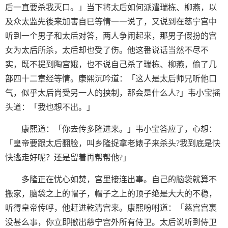
后一直要杀我灭口。」当下将太后如何派遣瑞栋、柳燕，以
及众太监先後来加害自已等情一一说了，又说到在慈宁宫中
听到一个男子和太后对答，两人争闹起来，那男子假扮的宫
女为太后所杀，太后却也受了伤。他这番说话当然不尽不
实，既不提到陶宫娥，也不说自己杀了瑞栋、柳燕，偷了几
部四十二章经等情。康熙沉吟道：「这人是太后师兄听他口
气，似乎太后尚受另一人的挟制，那会是什么人?」韦小宝摇
头道：「我也想不出。」
康熙道：「你去传多隆进来。」韦小宝答应了，心想：
「皇帝要跟太后翻脸，叫乡隆捉拿老婊子来杀头?我到底是快
快逃走好呢？还是留着再帮帮他?」
多隆正在忧心如焚，宫里接连出事。自己的脑袋就算不
搬家，脑袋之上的帽子，帽子之上的顶子绝是大大的不稳，
听得皇帝传呼，他赶进乾清宫来。康熙吩咐道：「慈宫宫裏
没甚么事，你立即撤出慈宁宫外所有侍卫。太后说听到侍卫