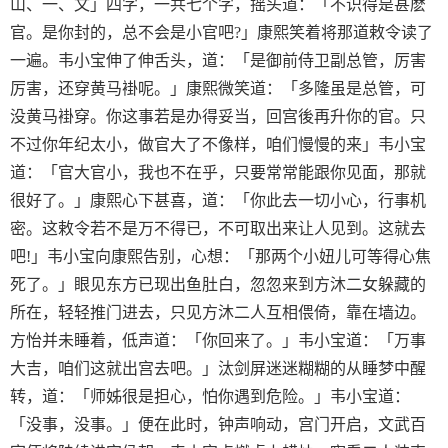
山、一、文」四字，一共七个字，摇头道：「不识得是甚麽
官。是你封的，总不会是小官吧?」康熙笑着将那道敕令读了
一遍。韦小宝伸了伸舌头，道：「是御前侍卫副总管，厉害
厉害，还穿黄马褂呢。」康熙微笑道：「多隆虽是总管，可
没黄马褂穿。你这事若是办得妥当，回宫後再升你的官。只
不过你年纪太小，做官大了不像样，咱们慢慢的来」韦小宝
道：「官大官小，我也不在乎，只要常常能跟你见面，那就
很好了。」康熙心下甚喜，道：「你此去一切小心，行事机
密。这敕令若不是万不得已，不可取出来让人见到。这就去
吧!」韦小宝向康熙告别，心想：「那两个小妞儿可等得心焦
死了。」眼见东方已现出鱼肚白，忽忽来到方沐二女躲藏的
所在，轻轻推门进去，只见方沐二人互相偎倚，靠在墙边。
方怡并未睡着，低声道：「你回来了。」韦小宝道：「万事
大吉，咱们这就出宫去吧。」汰剑屏迷迷糊糊的从睡梦中醒
转，道：「师姊很是担心，怕你遇到危险。」韦小宝道：
「没事，没事。」便在此时，钟声响动，宫门开启，文武百