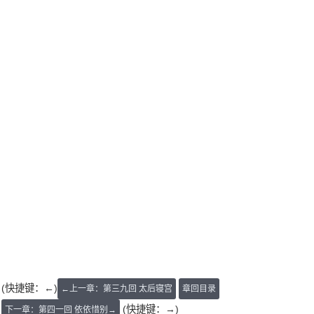
(快捷键：←)
←上一章：第三九回 太后寝宫
章回目录
(快捷键：→)
下一章：第四一回 依依惜别→