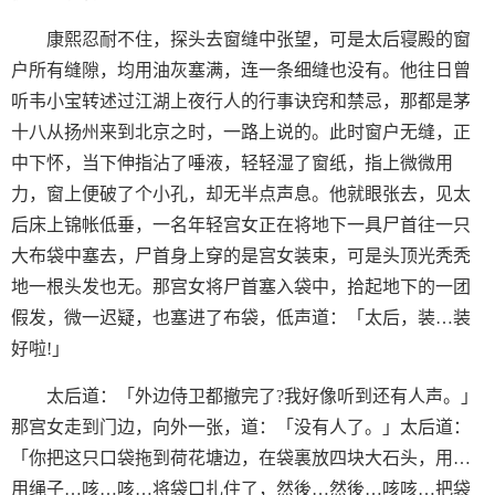
康熙忍耐不住，探头去窗缝中张望，可是太后寝殿的窗
户所有缝隙，均用油灰塞满，连一条细缝也没有。他往日曾
听韦小宝转述过江湖上夜行人的行事诀窍和禁忌，那都是茅
十八从扬州来到北京之时，一路上说的。此时窗户无缝，正
中下怀，当下伸指沾了唾液，轻轻湿了窗纸，指上微微用
力，窗上便破了个小孔，却无半点声息。他就眼张去，见太
后床上锦帐低垂，一名年轻宫女正在将地下一具尸首往一只
大布袋中塞去，尸首身上穿的是宫女装束，可是头顶光秃秃
地一根头发也无。那宫女将尸首塞入袋中，拾起地下的一团
假发，微一迟疑，也塞进了布袋，低声道：「太后，装…装
好啦!」
太后道：「外边侍卫都撤完了?我好像听到还有人声。」
那宫女走到门边，向外一张，道：「没有人了。」太后道：
「你把这只口袋拖到荷花塘边，在袋裏放四块大石头，用…
用绳子…咳…咳…将袋口扎住了，然後…然後…咳咳…把袋