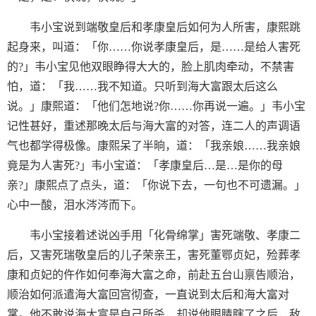
韦小宝说到端敬皇后和孝康皇后如何为人所害，康熙跳
起身来，叫道：「你……你说孝康皇后，是……是给人害死
的?」韦小宝见他双眼睁得大大的，脸上肌肉牵动，不禁害
怕，道：「我……我不知道。只听到海大富跟太后这么
说。」康熙道：「他们怎地说?你……你再说一遍。」韦小宝
记性甚好，重述那晚太后与海大富的对答，连二人的声调语
气也都学得极像。康熙呆了半晌，道：「我亲娘……我亲娘
竟是为人害死?」韦小宝道：「孝康皇后…是…是你的母
亲?」康熙点了点头，道：「你说下去，一句也不可遗漏。」
心中一酸，泪水涔涔而下。
韦小宝接着述说凶手用「化骨绵掌」害死端敬、孝康二
后，又害死瑞敬皇后的儿子荣亲王，害死董鄂贞妃，殓葬孝
康和贞妃的仵作如何奉海大富之命，前赴五台山禀告顺治，
顺治如何派遣海大富回宫彻查，一直说到太后和海大富对
掌。他不敢说海大富是自己所杀，却说他眼睛瞎了之后，敌