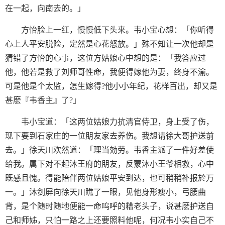
在一起，向南去的。」
方怡脸上一红，慢慢低下头来。韦小宝心想：「你听得
心上人平安脱险，定然是心花怒放。」殊不知让一次他却是
猜错了方怡的心事，这位方姑娘心中想的是：「我答应过
他，他若是救了刘师哥性命，我便得嫁他为妻，终身不渝。
可是他是个太监，怎生嫁得?他小小年纪，花样百出，却又是
甚麽『韦香主』了?」
韦小宝道：「这两位姑娘力抗清官侍卫，身上受了伤，
现下要到石家庄的一位朋友家去养伤。我想请徐大哥护送前
去。」徐天川欢然道：「理当効劳。韦香主派了一件好差使
给我。属下对不起沐王府的朋友，反蒙沐小王爷相救，心中
既感且愧。得能陪伴两位姑娘平安到达，也可稍稍补报於万
一。」沐剑屏向徐天川瞧了一眼，见他身形瘦小，弓腰曲
背，是个随时随地便能一命呜呼的糟老头子，说甚麽护送自
己和师姊，只怕一路之上还要照料他呢，何况韦小实自己不