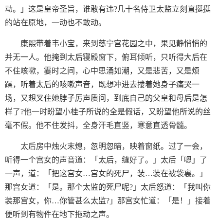
动。」这是皇帝圣旨，谁敢有违?几十名侍卫太监立刻直挺挺
的站在原地，一动也不敢动。
康熙带着韦小宝，来到慈宁宫花园之中，果见静悄悄的
并无一人。他掩到太后寝殿窗下，俯耳倾听，只听得大后在
不住咳嗽，霎时之间，心中思涌如潮，又是悲苦，又是烦
躁，听着太后的咳嗽声音，既想冲进去搂着她身子痛哭一
场，又想叉住她脖子厉声质问，到底自己的父皇和母后是怎
样了?他一时盼望小桂子所说的全是假话，又盼望他所说的丝
毫不假。他不住发抖，全身汗毛直竖，寒意直透骨髓。
太后房中烛火末熄，忽明忽暗，映着窗纸。过了一会，
听得一个宫女的声音道：「太后，缝好了。」太后「嗯」了
一声，道：「把这宫女…宫女的死尸，装…装在被袋裏。」
那宫女道：「是。那个太监的死尸呢?」太后怒道：「我叫你
装那宫女，你…你管甚么太监?」那宫女忙道：「是！」接着
便听到有物件在地下拖动之声。