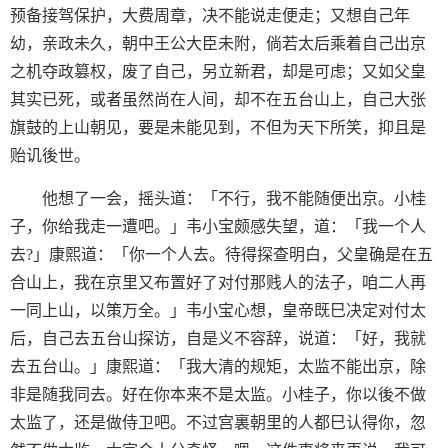
预备接驾保护，大费周章，决不能说走便走；又想自己年
幼，亲政未久，朝中王公大臣未附，倘若太后乘着自己出京
之机夺政篡权，废了自己，另立新君，却是可虑；又如父皇
其实已死，或者虽然尚在人间，却不在五台山上，自己大张
旗鼓的上山朝见，要是未能见到，不但为天下所笑，抑且是
贻讥後世。
他想了一会，摇头道：「不行，我不能随便出京。小桂
子，你给我走一遭吧。」韦小宝颇感失望，道：「我一个人
去?」康熙道：「你一个人去。待得探查明白，父皇确是在五
合山上，我在京里又布置好了对付那贱人的法子，咱二人再
一同上山，以策万全。」韦小宝心想，皇帝既巳决定对付太
后，自己去五台山探访，自是义不容辞，说道：「好，我就
去五台山。」康熙道：「我大清的规矩，太监不能出京，除
非是随我同去。好在你本来不是太监。小桂子，你以後不做
太监了，还是做侍卫吧。不过宫裏朝里的人都巳认得你，忽