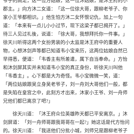
爷子的高足，这一位方姑娘，这一位沐姑娘，是沐王府的小
郡主。」向方沐二女道：「这一位徐大哥，跟柳老爷子、你
家小王爷都相识。」他生怕方沐二女怀恨记仇，加上一句
道：「本来有一点儿小小过节，现下这梁子都已揭开了。」
待三人见过礼後，说道：「徐大哥，我想拜托你一件事。」
徐天川听得这两个女扮男装的小太监是沐王府中的重要人
物，心想沐剑声等都已知道韦小宝来历，这两位姑娘自然已
早得悉，便道：「韦香主有所差遣，属下自当奉命。」方怡
和沐剑屏其实并未知道韦小宝的真正身份，听徐天川叫他
「韦香主」。心下都是大为奇怪。韦小宝微微一笑，道：
「两位姑娘跟吴立身吴老爷子，刘一舟刘大哥他们一般，都
是失陷在皇宫之中，此刻方才出来，沐家小王爷、刘一舟师
兄他们都巳离京了吧?」
徐天川道：「沐王府众位英雄昨天都已平安离京。」沐
剑屏道：「刘一舟师哥跟我哥哥在一起?」她这话是代方怡问
的。徐天川道：「我送他们分批小城，刘师兄是跟柳老爷子