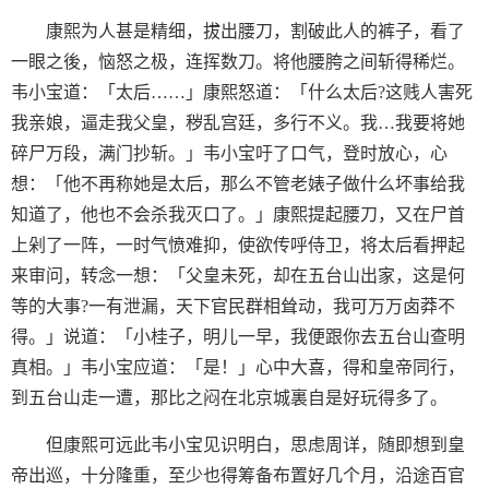
康熙为人甚是精细，拔出腰刀，割破此人的裤子，看了
一眼之後，恼怒之极，连挥数刀。将他腰胯之间斩得稀烂。
韦小宝道：「太后……」康熙怒道：「什么太后?这贱人害死
我亲娘，逼走我父皇，秽乱宫廷，多行不义。我…我要将她
碎尸万段，满门抄斩。」韦小宝吁了口气，登时放心，心
想：「他不再称她是太后，那么不管老婊子做什么坏事给我
知道了，他也不会杀我灭口了。」康熙提起腰刀，又在尸首
上剁了一阵，一时气愤难抑，使欲传呼侍卫，将太后看押起
来审问，转念一想：「父皇未死，却在五台山出家，这是何
等的大事?一有泄漏，天下官民群相耸动，我可万万卤莽不
得。」说道：「小桂子，明儿一早，我便跟你去五台山查明
真相。」韦小宝应道：「是！」心中大喜，得和皇帝同行，
到五台山走一遭，那比之闷在北京城裏自是好玩得多了。
但康熙可远此韦小宝见识明白，思虑周详，随即想到皇
帝出巡，十分隆重，至少也得筹备布置好几个月，沿途百官