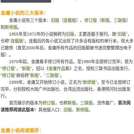
金庸小说的三大版本：
金庸小说有三个版本：
旧版
（
连载版
）、
修订版
（
新版
、
三联版
）
和
新修版
。
1955年至1972年的小说稿称为
旧版
，主要连载于报刊，故“
旧版
”，
也称“
连载版
”。连载后的各小说又出现了许多没有版权的单行本，现大多
已散佚（直至2000年后，金庸所有作品的旧版都被书迷完整整理出电子
版）。
1970年起，金庸着手修订所有作品，至1980年全部修订完毕；是为
“
修订版
”，“
新版
”，冠以《
金庸作品集
》之名，授权三联书店出版发行，
“
修订版
”故俗称“
新版
”、“
三联版
”。
1999年，金庸又开始修订小说，正名为“
新修版
”，至今已全部修订
完毕，分别授权大陆广州出版社、台湾远流出版社、香港明河社出版发
行。
首页展示的版本为
修订版
，也称
新版
，
三联版
，流传最广，
首次阅
读推荐阅读此版本
！其他版入口：
旧版
、
新修版
。
金庸小说阅读顺序：