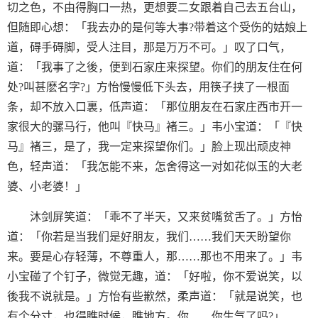
切之色，不由得胸口一热，更想要二女跟着自己去五台山，
但随即心想：「我去办的是何等大事?带着这个受伤的姑娘上
道，碍手碍脚，受人注目，那是万万不可。」叹了口气，
道：「我事了之後，便到石家庄来探望。你们的朋友住在何
处?叫甚麽名字?」方怡慢慢低下头去，用筷子挟了一根面
条，却不放入口裏，低声道：「那位朋友在石家庄西市开一
家很大的骡马行，他叫『快马』褚三。」韦小宝道：「『快
马』褚三，是了，我一定来探望你们。」脸上现出顽皮神
色，轻声道：「我怎能不来，怎舍得这一对如花似玉的大老
婆、小老婆！」
沐剑屏笑道：「乖不了半天，又来贫嘴贫舌了。」方怡
道：「你若是当我们是好朋友，我们……我们天天盼望你
来。要是心存轻薄，不尊重人，那……那也不用来了。」韦
小宝碰了个钉子，微觉无趣，道：「好啦，你不爱说笑，以
後我不说就是。」方怡有些歉然，柔声道：「就是说笑，也
有个分寸，也得瞧时候，瞧地方。你……你生气了吗?」