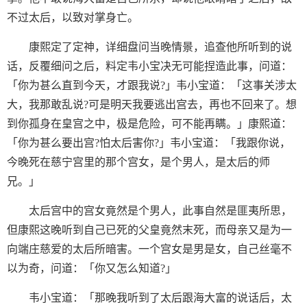
不过太后，以致对掌身亡。
康熙定了定神，详细盘问当晚情景，追查他所听到的说
话，反覆细问之后，料定韦小宝决无可能捏造此事，问道：
「你为甚么直到今天，才跟我说?」韦小宝道：「这事关涉太
大，我那敢乱说?可是明天我要逃出宫去，再也不回来了。想
到你孤身在皇宫之中，极是危险，可不能再瞒。」康熙道：
「你为甚么要出宫?怕太后害你?」韦小宝道：「我跟你说，
今晚死在慈宁宫里的那个宫女，是个男人，是太后的师
兄。」
太后宫中的宫女竟然是个男人，此事自然是匪夷所思，
但康熙这晚听到自己已死的父皇竟然末死，而母亲又是为一
向端庄慈爱的太后所暗害。一个宫女是男是女，自己丝毫不
以为奇，问道：「你又怎么知道?」
韦小宝道：「那晚我听到了太后跟海大富的说话后，太