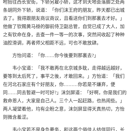
咐抬往西长安街，下轿另雇小轿，这才到天地会落脚之处两
条胡同外下轿，说道：「你们沫王府的朋友，昨天都已出城
去了。我得跟朋友商议商议，且看送你们到那裏去才好。」
他做了钦赐黄马褂的御前侍卫副总管，自觉已成了大人，加
之有钦命在身，去查一件一等一的次事，突然间收起了种种
油腔滑调，再者师父相距不远，可也不敢放肆。
方怡问道：「你……你今後要到那裏去?」
韦小宝道：「我不敢再在北京城多耽，走得越远越好，
要等到太后死了，事平之後，才敢回来。」方怡道：「我们
在河北石家庄有个好朋友，你………你若是不嫌弃，便
同……同去暂避一时可好?」沫剑屏道：「好啊，你是我们的
救命恩人，大家是自己人。三个人一起赶路，也热闹些。」
两人凝望着他，均有企盼之意，沫剑屏显得天真热切，方怡
则微含羞涩。
韦小宝若不是身负要务，和这两个俏佳人结伴同行，长