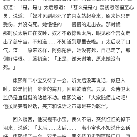
初道：「是，是!」太后怒道：「甚么是是?」蕊初忽然福至心
灵，说道：「奴才见到那死了的宫女站起身来，原来她只是
受伤，并没有死。她慢慢的……慢慢的走出去。那时候……
那时侯太后正在安睡，奴才不敢惊动太后，眼见那个宫女走
出了慈宁宫，不知道……不知道到那里去啦。」太后叹了口
气，道：「原来这样，阿弥陀佛，她没有死，自己走了，那
倒好得很。」蕊初道：「正是，谢天谢地，原来她没有
死。」
康熙和韦小宝又待了一会，听太后没再说话，似巳入
睡，於是悄悄一步步的离开，回到乾清宫。只见一众侍卫太
监仍是直挺挺的站着不动。康熙笑道：「大家随便走动吧！
他虽是笑着说话，笑声和说话之声却是甚为乾涩。
回入寝宫，他凝视韦小宝，良久不语，突然怔怔的掉下
泪来，说道：「太后……太后……」韦小宝也不知说什么话
好。康熙想了一会，双手一拍，两名侍卫走到寝殿门口。康