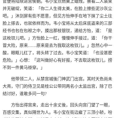
官便将陆续进宫侯朝。韦小宝点燃桌上蜡烛，察看二人装束
并无破绽，笑道：「你二人生得太美，在脸上擦些泥沙灰尘
吧。」沐剑屏有些不愿意，但见方怡伸手在地下抹了尘土往
脸上搽去，也就依样而为。韦小宝将从太后床底盗来的三部
经书也包在包袱之中，摸出那枝银钗，递给方怡，道：「是
这枚钗儿吧。」方怡脸上一红，慢慢伸手接过，道：「你干
冒大险，原来……原来是去为我取这枚钗儿。」忽然心中一
酸，眼眶儿红了，将头转了过去。韦小宝笑道：「也没甚麽
危险。」心想：「这叫做好心有好报，不去取这枚钗儿，捞
不到一件黄马褂穿。」
他带领二人，从禁宫城後门神武门出宫。其时天色尚未
大亮，守门的侍卫见是桂公公带同两名小太监出宫，除了巴
结讨好，谁敢多问一句?
方怡出得宫来，走出十余丈後，回头向宫门望了一眼，
百感交集，真似隔世为人。韦小宝在街边雇了三顶小轿，吩