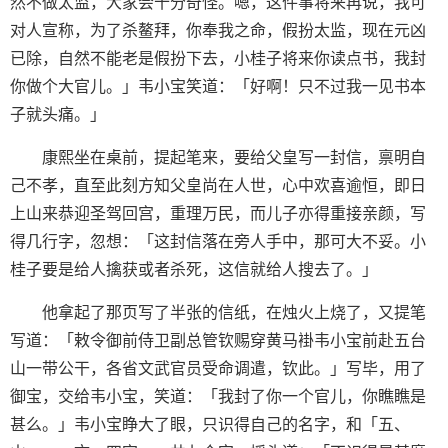
然不做太监，大家会十分奇怪。嗯，这件事将来再说，我可
对人宣称，为了杀鳌拜，你奉我之命，假扮太监，现在元凶
已除，自然不能老是假扮下去，小桂子将来你读点书，我封
你做个大官儿。」韦小宝笑道：「好啊！只不过我一见书本
子就头痛。」
康熙坐在桌前，提起笔来，要给父皇写一封信，禀明自
己不孝，直至此刻方知父皇尚在人世，心中欢喜逾恒，即日
上山来恭迎圣驾回宫，重理万民，而儿子亦得重接亲颜，写
得几行字，忽想：「这封信落在旁人手中，那可大不妥。小
桂子要是给人擒获或者杀死，这信就给人搜去了。」
他拿起了那页写了半张的信纸，在烛火上烧了，又提笔
写道：「敕令御前侍卫副总管钦赐穿黄马褂韦小宝前赴五台
山一带公干，各省文武官员受命调遣，钦此。」写毕，用了
御宝，交给韦小宝，笑道：「我封了你一个官儿，你瞧瞧是
甚么。」韦小宝睁大了眼，只识得自己的名字，和「五、