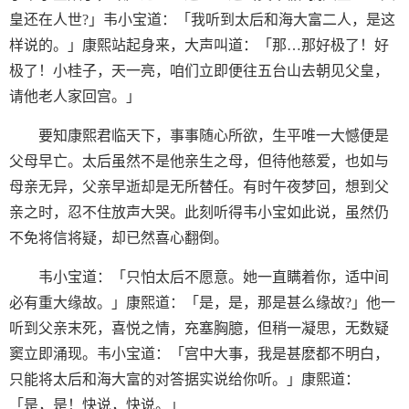
皇还在人世?」韦小宝道：「我听到太后和海大富二人，是这
样说的。」康熙站起身来，大声叫道：「那…那好极了！好
极了！小桂子，天一亮，咱们立即便往五台山去朝见父皇，
请他老人家回宫。」
要知康熙君临天下，事事随心所欲，生平唯一大憾便是
父母早亡。太后虽然不是他亲生之母，但待他慈爱，也如与
母亲无异，父亲早逝却是无所替任。有时午夜梦回，想到父
亲之时，忍不住放声大哭。此刻听得韦小宝如此说，虽然仍
不免将信将疑，却已然喜心翻倒。
韦小宝道：「只怕太后不愿意。她一直瞒着你，适中间
必有重大缘故。」康熙道：「是，是，那是甚么缘故?」他一
听到父亲末死，喜悦之情，充塞胸臆，但稍一凝思，无数疑
窦立即涌现。韦小宝道：「宫中大事，我是甚麽都不明白，
只能将太后和海大富的对答据实说给你听。」康熙道：
「是，是！快说，快说。」