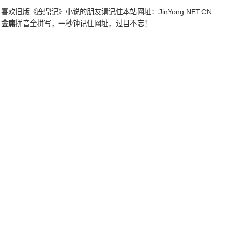
喜欢旧版《鹿鼎记》小说的朋友请记住本站网址：
JinYong.NET.CN
金庸
拼音全拼写，一秒钟记住网址，过目不忘！