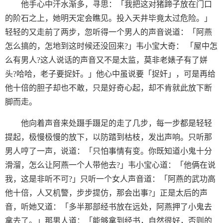
他手心中汗水渐多，寻思：「我把这对猪蹄子放在门口
的阶石之上，她明天定会瞧见。投入天井毕竟太过危险。」
轻轻的又走前了两步，忽听得一个男人的声音说道：「阿燕
怎么搞的，怎地到这时候还没回来?」韦小宝大奇： 「屋中怎
么有男人?这人说话的声音又不是太监，莫非老婊子有了姘
头?哈哈，老子要捉奸。」他心中虽说要「捉奸」，可是再给
他十倍的胆子却也不敢，只是好奇心起，却不肯就此放下断
脚而走。
他向着声音来处蹑手蹑足的走了几步，每一步都是轻轻
提起，极慢极慢的放下，以防踏到枯枝，发出声响。只听那
男人哼了一声，说道：「只怕事情有变。你既知道小鬼十分
滑溜，怎么让阿燕一个人带他去?」韦小宝心道：「他俩在说
我，这是非听不可?」只听一个女人声音道：「阿燕的武功高
他十倍，人又机警，步步提仿，那会出事?」正是太后的声
音，听她又道：「多半那部经书放在远处，阿燕押了小鬼去
拿去了。」那男人道：「能够拿到经书，自然很好，否则的