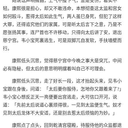
她说话声响微弱，上气不接下气，显是受伤，着实不
轻。康熙很是担心，却又不敢违命，本想彻查这太监和宫女
如何殴斗，惹得太后如此生气，两人虽巳身死，但犯了这样
大罪，还得追究他们的家属，可是听太后言下之意，乃是不
愿张扬其事，连尸首也不许移动，只得向太后讲了安，退出
慈宁宫。韦小宝死裏逃生，可是双脚兀自发软，手扶墙壁而
行。
康熙低头沉思，觉得慈宁宫中今晚之事大是突兀，中间
必有隐秘，但太后的意思明明摆着叫自己不可理会。
康熙低头沉思，走了好长一段，这才抬起头来，见韦小
宝跟在身後，问道：「太后要你服侍，怎地你又跟着来了?」
韦小宝心想反正天一亮便要出宫逃走，大可信口开河，说
道：「先前太后说道心裏烦得很，一见到太监便生气。奴才
见到太后龙体不大安适，还是别去惹太后烦恼的为妙。」
康熙点了点头，回到乾清宫寝殿，待服侍他的众监都退