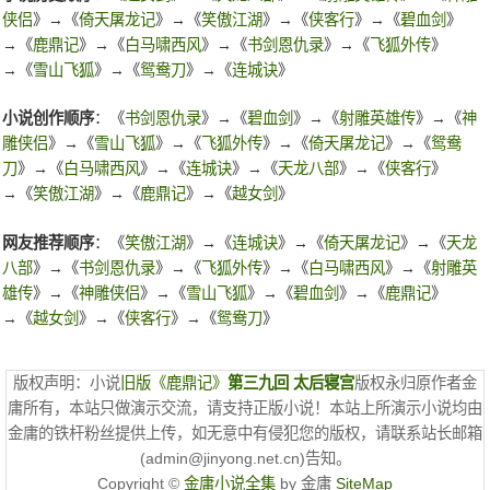
侠侣
》→《
倚天屠龙记
》→《
笑傲江湖
》→《
侠客行
》→《
碧血剑
》
→《
鹿鼎记
》→《
白马啸西风
》→《
书剑恩仇录
》→《
飞狐外传
》
→《
雪山飞狐
》→《
鸳鸯刀
》→《
连城诀
》
小说创作顺序
：《
书剑恩仇录
》→《
碧血剑
》→《
射雕英雄传
》→《
神
雕侠侣
》→《
雪山飞狐
》→《
飞狐外传
》→《
倚天屠龙记
》→《
鸳鸯
刀
》→《
白马啸西风
》→《
连城诀
》→《
天龙八部
》→《
侠客行
》
→《
笑傲江湖
》→《
鹿鼎记
》→《
越女剑
》
网友推荐顺序
：《
笑傲江湖
》→《
连城诀
》→《
倚天屠龙记
》→《
天龙
八部
》→《
书剑恩仇录
》→《
飞狐外传
》→《
白马啸西风
》→《
射雕英
雄传
》→《
神雕侠侣
》→《
雪山飞狐
》→《
碧血剑
》→《
鹿鼎记
》
→《
越女剑
》→《
侠客行
》→《
鸳鸯刀
》
版权声明：小说
旧版《鹿鼎记》
第三九回 太后寝宫
版权永归原作者金
庸所有，本站只做演示交流，请支持正版小说！本站上所演示小说均由
金庸的铁杆粉丝提供上传，如无意中有侵犯您的版权，请联系站长邮箱
(admin@jinyong.net.cn)告知。
Copyright ©
金庸小说全集
by 金庸
SiteMap