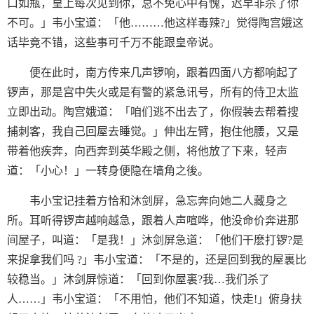
口如瓶，皇上每次见到你，总不免心中有愧，迟早非杀了你
不可。」韦小宝道：「他………他这样毒辣?」觉得陶宫娥这
话毕竟不错，这些事可千万不能跟皇帝说。
便在此时，南方传来几声锣响，跟着四面八方都响起了
锣声，那是宫中失火或是有警的紧急讯号，所有的侍卫太监
立即出动。陶宫娥道：「咱们逃不出去了，你假装去帮着搜
捕刺客，我自己回屋去睡觉。」伸出左臂，抱住他腰，又是
带着他疾奔，向西奔到英华殿之侧，将他放了下来，轻声
道：「小心！」一转身便隐在墙角之後。
韦小宝记挂着方恰和沐剑屏，急忘奔向她二人藏身之
所。耳听得锣声越响越急，跟着人声喧哗，他没命价奔进那
间屋子，叫道：「是我！」沐剑屏急道：「他们干麽打锣?是
来捉拿我们吗 ?」韦小宝道：「不是的，还是回到我的屋裏比
较稳当。」沐剑屏惊道：「回到你屋裏?我…我们杀了
人……」韦小宝道：「不用怕，他们不知道，快走!」俯身扶