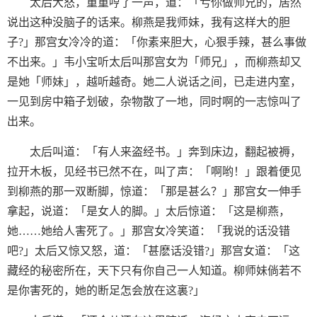
太后大怒，重重哼了一声，道：「亏你做师兄的，居然
说出这种没脑子的话来。柳燕是我师妹，我有这样大的胆
子?」那宫女冷冷的道：「你素来胆大，心狠手辣，甚么事做
不出来。」韦小宝听太后叫那宫女为「师兄」，而柳燕却又
是她「师妹」，越听越奇。她二人说话之间，已走进内室，
一见到房中箱子划破，杂物散了一地，同时啊的一志惊叫了
出来。
太后叫道：「有人来盗经书。」奔到床边，翻起被褥，
拉开木板，见经书已然不在，叫了声：「啊哟！」跟着便见
到柳燕的那一双断脚，惊道：「那是甚么？」那宫女一伸手
拿起，说道：「是女人的脚。」太后惊道：「这是柳燕，
她……她给人害死了。」那宫女冷笑道：「我说的话没错
吧?」太后又惊又怒，道：「甚麽话没错?」那宫女道：「这
藏经的秘密所在，天下只有你自己一人知道。柳师妹倘若不
是你害死的，她的断足怎会放在这裏?」