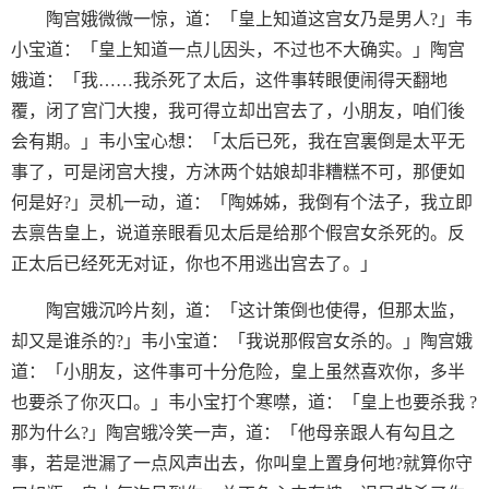
陶宫娥微微一惊，道：「皇上知道这宫女乃是男人?」韦
小宝道：「皇上知道一点儿因头，不过也不大确实。」陶宫
娥道：「我……我杀死了太后，这件事转眼便闹得天翻地
覆，闭了宫门大搜，我可得立却出宫去了，小朋友，咱们後
会有期。」韦小宝心想：「太后已死，我在宫裏倒是太平无
事了，可是闭宫大搜，方沐两个姑娘却非糟糕不可，那便如
何是好?」灵机一动，道：「陶姊姊，我倒有个法子，我立即
去禀告皇上，说道亲眼看见太后是给那个假宫女杀死的。反
正太后已经死无对证，你也不用逃出宫去了。」
陶宫娥沉吟片刻，道：「这计策倒也使得，但那太监，
却又是谁杀的?」韦小宝道：「我说那假宫女杀的。」陶宫娥
道：「小朋友，这件事可十分危险，皇上虽然喜欢你，多半
也要杀了你灭口。」韦小宝打个寒噤，道：「皇上也要杀我 ?
那为什么?」陶宫蛾冷笑一声，道：「他母亲跟人有勾且之
事，若是泄漏了一点风声出去，你叫皇上置身何地?就算你守