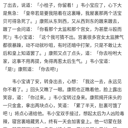
了出去，说道：「小桂子，你留着！」韦小宝应了，心下大
是焦急：「皇帝若是要我陪着在这裏睡，我屋裏那两个活宝
贝可得急死了。」康熙从东到西，又从西到东的踱来踱去，
踱了一会问道：「你看那个太监和那个宫女，为甚麽斗殴而
死?」韦小宝道：「这个我可猜不出。宫裏很多宫女太监脾气
都很暴躁，动不动就吵咀，有时还暗中打架，只是不敢让太
后和皇上知道罢了。」康熙又点了点头，道：「你去吩咐大
家，这事不用再提，免得再惹太后生气。」韦小宝道：
「是!」康熙道：「你去吧!」
韦小宝请了安，转身出去，心想：「我这一去，永远见
你不着了。」回头又瞧了一眼。康熙也正瞧着他，脸上露出
笑容，道：「你过来。」韦小宝转过身来。康熙揭开床头的
一只金盒，拿出两块点心，笑道：「累了半天，肚裏可饿了
吧 !」将点心递给他。韦小宝双手接过，想起太后为人凶险毒
辣，寝宫裏暗藏男人，终有一天会加害皇上。他一切蒙在鼓