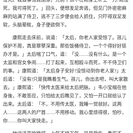
死，我可得死了。」回头，便想发足奔逃，但见门外密密麻
麻的站满了侍卫，逃不了三步便会给人抓住，只吓得双足发
软，头脑晕眩，身子便欲倒下。
康熙走去床前，说道：「太后，你老人家受惊了。孩儿
保护不周，真是罪孽深重。那些饭桶侍卫，一个个得好好惩
办才是。」太后喘了口气，道：「没……没有什么。是一个
太监和宫女争闹……打了起来，互相殴斗而死，不干侍卫们
的事。」康熙道：「太后身子安好?没惊动到你老人家?」太
后道：「没有!只是我瞧着生气。孩儿，你出去吧，叫大家散
去。」康熙道：「快传太医来给太后把脉。」韦小宝缩在他
身後，不敢答应，只怕给太后瞧见了，又怕一开口就给认了
出来。太后道：「不，不用传太医，我睡一觉就好。这两
人……这两人的尸首……不用移动。我心里烦得很，怕吵，
你……你叫大家快走。」