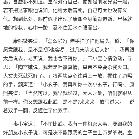
裏，甚麽都不知道。皇帝对待自己，便如是朋友兄弟一般，
若不把这事跟他说知，他给太后害死，自己可太也没有义
气。想到此处，眼前似乎出现了康熙全身筋骨俱断，尸横就
地的惨状，心中一酸，忍不住泪水夺眶而出。
康熙微笑道：「怎么啦?」伸手拍了拍他肩头。道：「你
愿意跟我，是不是?那也容易，过几天等太后大好了，我再跟
太后说去，老实说，我也舍不得你。」韦小宝心情激动，寻
思：「陶宫娥说，我若是吐露真情，皇帝不免要杀我灭口。
大丈夫死就死好了。」将两块点心往桌上一放，握住了康熙
的手，颤声道：「小玄子，我再叫你一次小玄子，行吗?」康
熙笑道：「当然可以。我早就说过，无人之处，咱们就跟从
前一样。你又想跟我此武，是不是?来来来，放马过来。」说
着双手一翻，反握住了他双手。
韦小宝道：「不忙比武。我有一件机密大事，要跟我的
好朋友小玄子说，可是决不能跟我的主子皇上万岁爷说。皇