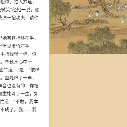
掷松球、拍人穴道，
花微笑”经她一说，便
我演一招功夫，请你
况她有铁指环在手，
”但见虚竹左手一
根手指轻轻一弹，似
孔。李秋水心中一
虚竹道：“是！”依样
闻。童姥哼了一声，
声音也没有的，你挡
和童姥斗了一生，如
忙道：“不敢，我本
做不成了。我……我