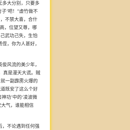
无多大分别，只要多
子’吧！”虚竹做不
宿，不禁大喜，合什
既高，位望又尊，哪
自己武功己失，生怕
贤侄，你为人甚好，
英俊风流的美少年，
，真是漫天大谎。贼
生就一副霹雳火爆的
我道既安了这么个好
神功’中的‘凌波微
吹大气，谁能相信
后，不论遇到任何强