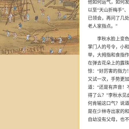
他如何运气，如何
以至“天山折梅手”
已领会，再问了几处
老人家指点。”
李秋水脸上变色
掌门人的号令，小和
举，大拇指和食指
在弹去花朵上的露
惊：“好厉害的指力
又试一次，手势更
道：“还是有声音！
得了么？”李秋水见
何肯输这口气？说道
是在少林寺出家的
自幼没有父母，也不