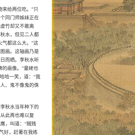
物来给两位吃。”只
两个同门师姊妹正在
，虚竹却又不敢离
李秋水，但见二人都
火气都这么大。”这
幅图画。这轴画乃是
就日而晒。李秋水听
婢的画像。”童姥也
哈哈一笑，道：“我
像人、鬼不像鬼的侏
是李秋水当年种下的
，从此再也难以复
膺，叫道：“贼贱
运气好，赶著在我练