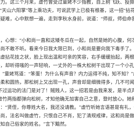
发力。这三个月来，虚竹曾受过童姥不少指教，自上树飞跃、投
、“天山六阳掌”等上乘功夫，可说武学上已极有根基，这一招“拈
疑难，心中默想一遍，走到李秋水身前，说道：“师叔，师伯命
，心想：“小和尚一直和这矮冬瓜在一起，自然是她的心腹，何
尚不敢不听。看来今日我大限已到，小和尚是要向我下毒手了。
作虚拈花技之状，脸上现出温和可亲的笑容，右手缓缓抬起，两
珠，却听得嗤的一声轻响，一丈外的一株大松树干出现了一个小
！”童姥骂道：“笨蛋！为什么有声音？内力运得不纯，知不知？”
加柔和圆热，那松树上又出现一孔，声音却是细微得多，几不可
不过运功的法门是对了！贼贱人，这一招若是由我来发，是半点
虚竹两指都弹向松树，才知他确无加害自己之意，登时放心。她
：“贤侄，你尊姓大名，我还没请教。”虚竹听她言语甚是有礼，
和尚，法名叫做虚竹，只恨自己不肖，犯了清规戒律，这和尚是
知自己俗家的姓名。”言下黯然。