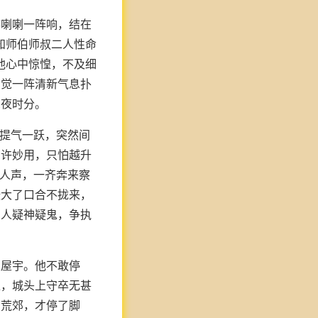
喀喇喇一阵响，结在
知师伯师叔二人性命
他心中惊惶，不及细
只觉一阵清新气息扑
深夜时分。
，提气一跃，突然间
如许妙用，只怕越升
到人声，一齐奔来察
张大了口合不拢来，
四人疑神疑鬼，争执
家屋宇。他不敢停
过，城头上守卒无甚
的荒郊，才停了脚