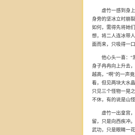
虚竹一感到身
身旁的坚冰立时崩裂
如何，需得先将她们
想，将二人连冰带
面而来，只吸得一
他心头一喜：“
身子冉冉向上升去
越高，“啊”的一声
看，但见两块大水
只见三个怪物一晃
不休，有的说是山
虚竹一出皇宫
留，只是向西疾冲
武功，只是眼睛一