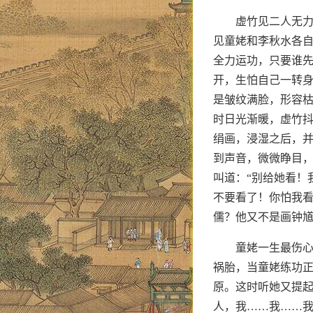
虚竹见二人无力
见童姥和李秋水各
全力运功，只要谁
开，生怕自己一转
是皱纹满脸，形容枯
时日光渐暖，虚竹
绢画，浸湿之后，
到声音，微微睁目，
叫道：“别给她看！
不要看了！你怕我
儒？他又不是画钟馗
童姥一生最伤
祸胎，当童姥练功
原。这时听她又提起
人，我……我……我