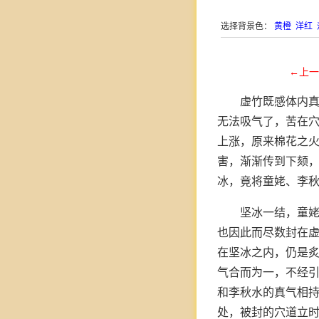
选择背景色：
黄橙
洋红
←上一
虚竹既感体内
无法吸气了，苦在
上涨，原来棉花之
害，渐渐传到下颏
冰，竟将童姥、李
坚冰一结，童
也因此而尽数封在
在坚冰之内，仍是
气合而为一，不经
和李秋水的真气相
处，被封的穴道立