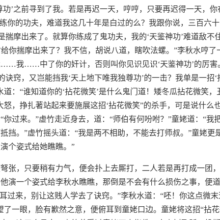
尊功’之前寻到了我。若是再迟一天，哼哼，只要再迟得一天，你
你练你的功夫，难道我这几十年是白过的么？我跟你说，三百六
妹是揣摩出来了。就算你练成了鬼功夫，我的‘天鉴神功’难道敌不
功’给你揣摩出来了？我不信，胡说八道，瞎吹法螺。”李秋水哼了
……我……中了你的奸计，否则叫你见识见识‘天鉴神功’的厉害
’的诀窍，又岂能挡我‘天上地下唯我独尊功’的一击？我单是一招‘
水道：“谁知道你的‘拈花微笑’是什么鬼门道！矮冬瓜拈花微笑
大怒，挣扎著站起来要施展这招‘拈花微笑”的杀手，可是说什么
“你过来。”虚竹走近身去，道：“师伯有何吩咐？”童姥道：“我
抵挡。”虚竹摇头道：“我是两不相助，不能去打师叔。”童姥更
演个姿式给她瞧瞧。”
拔弩张，只要稍有力气，便会扑上去厮打，二人若是再打成一团
他演一个姿式给李秋水瞧瞧，那倒是不会有什么损伤之事，便道
附耳过来，别让这贱人学去了诀窍。”李秋水道：“呸！你这点微
望了一眼，脸有歉然之意，便俯耳到童姥口边。童姥将这招“拈花