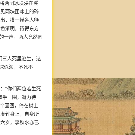
便将两团冰块浸在溪
眼见两块团冰上的碎
提出，摸一摸各人额
天色渐明，待得东方
”的一声，两人竟然同
们三人死里逃生，这
仇深似海，不死不
：“你们两位若生死
双手一圈，凝力待
一个圆圈，倚在树上
到虚竹身上，自身所
十六岁，李秋水亦已