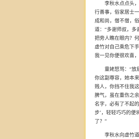
李秋水点点头，
行善事，俗家居士一
成和尚，僧不僧，
道：“多谢师叔，多
把旁人瞧在眼内？
虚竹对自己乘危下手
我一见你便很欢喜，
童姥怒骂：“放
你这副尊容，她本来
贱人，你挡不住我这
脾气，虽在重伤之余
名字，必有了不起的
步’，轻轻巧巧的便
了？”
李秋水向虚竹道