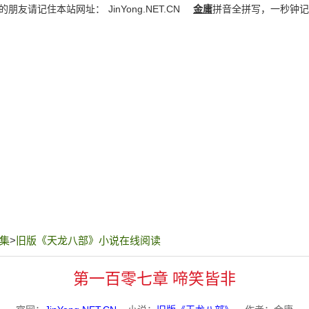
的朋友请记住本站网址：
JinYong.NET.CN
金庸
拼音全拼写，一秒钟记
集
>
旧版《天龙八部》小说在线阅读
第一百零七章 啼笑皆非