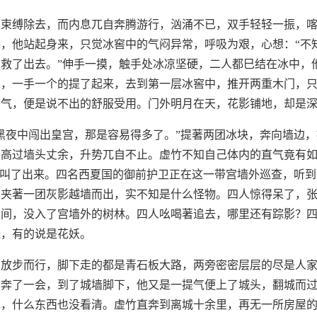
上束缚除去，而内息兀自奔腾游行，汹涌不已，双手轻轻一振，
，他站起身来，只觉冰窖中的气闷异常，呼吸为艰，心想：“不
救了出去。”伸手一摸，触手处冰凉坚硬，二人都巳结在冰中，
人，一手一个的提了起来，去到第一层冰窖中，推开两重木门，
口气，便是说不出的舒服受用。门外明月在天，花影铺地，却是
黑夜中闯出皇宫，那是容易得多了。”提著两团冰块，奔向墙边
，高过墙头丈余，升势兀自不止。虚竹不知自己体内的直气竟有
竟叫了出来。四名西夏国的御前护卫正在这一带宫墙外巡查，听
晶夹著一团灰影越墙而出，实不知是什么怪物。四人惊得呆了，
之间，没入了宫墙外的树林。四人吆喝著追去，哪里还有踪影？
怪，有的说是花妖。
，放步而行，脚下走的都是青石板大路，两旁密密层层的尽是人
。奔了一会，到了城墙脚下，他又是一提气便上了城头，翻城而
花，什么东西也没看清。虚竹直奔到离城十余里，再无一所房屋