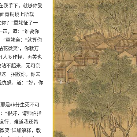
在我手下，就够你受
十面青铜镜上所载
住你？”童姥怔了一
一声，道：“谁要你
。”童姥道：“就算你
拈花微笑’，你就万
，丑人多作怪，再美也
也站不起来，无可奈
把这一招教你，你去
是仇怒，道：“好，你
，那是非分生死不可
：“很好，请师伯指
末道行，难道我还希
微笑”详加解释，教