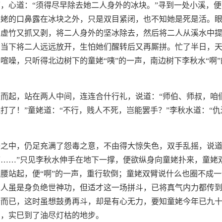
，心道：“须得尽早除去她二人身外的冰块。”寻到一处小溪，
童姥的口鼻露在冰块之外，只是双目紧闭，也不知她是死是活。
，虚竹又抓又剥，将二人身外的坚冰除去，然后将二人从溪水中
，当下将二人远远放开，生怕她们醒转后又再厮拼。忙了半日，
喧噪，只听得北边树下的童姥“咦”的一声，南边树下李秋水“啊
而起，站在两人中间，连连合什行礼，说道：“师伯、师叔，咱
打了！”童姥道：“不行，贱人不死，岂能罢手？”李秋水道：“
之中，仍足充满了怨毒之意，不由得大惊失色，双手乱摇，说道
……”只见李秋水伸手在地下一撑，便欲纵身向童姥扑来，童姥
腰站起，便“啊”的一声，重行软倒；童姥双臂说什么也圈不成
二人虽是身负绝世神功，但适才这一场拼斗，已将真气内力都传
喘而已，这时虽想鼓勇再斗，却是有心无力，要知童姥今年已九
伤，实巳到了油尽灯枯的地步。