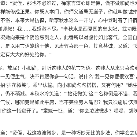
道：“贤侄，那也不必难过，禅家言道心即是佛，做不做和尚也
样能修成正果。你既入本门，你师父道号无崖子，你就叫做‘虚竹
俗不俗，本来大是彷徨，听李秋水这么一开导，心中登时有了归
谢师叔！我……我感激不尽。”李秋水是西夏国的皇太妃，武功
何况她向来是个阴险忌刻之人，此番所以对虚竹如此客气，全因
，是以用言语笼络于他，见虚竹喜形于色，其意甚诚，又道：“
定有大大的好处给你。”
屁，放屁！小和尚，别听这贱人的花言巧语。这贱人从来只喜欢
一见便生气，决不肯跟你多一句话，说什么‘我一见你便很欢喜’
招‘拈花微笑’，乘早认输。向小和尚勾勾搭搭，又有何用？”她
，仍不稍减。李秋水冷笑道：“‘拈花微笑’这个名称倒是不错，
气候，哪知竟是如此平庸，岂不笑歪旁人嘴巴？我只须施展‘天鉴
将你这一指避开了。”童姥一怔，道：“你会凌波微步？嘿嘿，胡
道：“贤侄，我这凌波微步，是一种巧妙无比的步法，你学会之