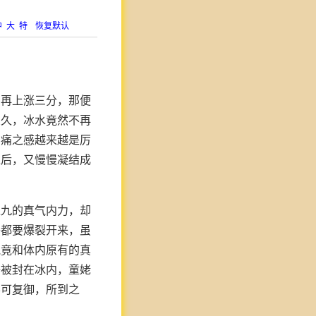
中
大
特
恢复默认
，再上涨三分，那便
良久，冰水竟然不再
刺痛之感越来越是厉
之后，又慢慢凝结成
之九的真气内力，却
乎都要爆裂开来，虽
气竟和体内原有的真
子被封在冰内，童姥
不可复御，所到之