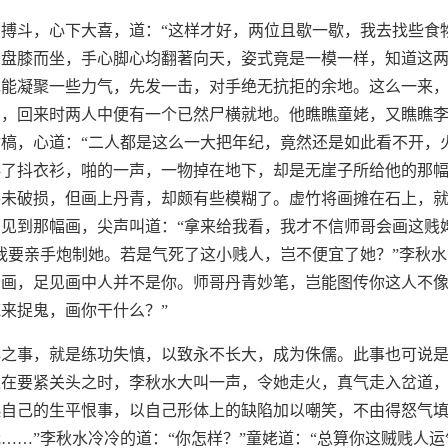
搏斗，心下大喜，道：“这样才好，两位且歇一歇，我去找些食
自盘膝而坐，手心脚心均翻著向天，姿式竟是一模一样，知道这
先能凝聚一些力气，先发一击，对手绝无抗拒的余地。这么一来
身，回来时两人中便有一个已然尸横就地。他瞧瞧童姥，又瞧瞧
槁，心道：“二人都是这么一大把年纪，竟然还是如此看不开，
抖了抖衣衫，啪的一声，一物掉在地下，却是无崖子所给他的那
并未破损，但画上丹青，却颇有些模糊了。虚竹将画摊在石上，
见到那幅画，尖声叫道：“拿来给我看，我才不信师哥会画这贱
我要亲手炮制她。若是气死了这小贱人，岂不便宜了她？”李秋水
看画，足见画中人并不是你。师哥丹青妙笔，岂能图传你这人不
来捉鬼，画你干什么？”
心之事，就是练功失慎，以致永不长大，成为侏儒。此事也可说
正在要紧关头之时，李秋水大叫一声，令她走火，真气走入岔道
自己的生平恨事，以自己形体上的缺陷加以嘲笑，不由得怒气填
……”李秋水冷冷的道：“你怎样？”童姥道：“总算你这贼贱人