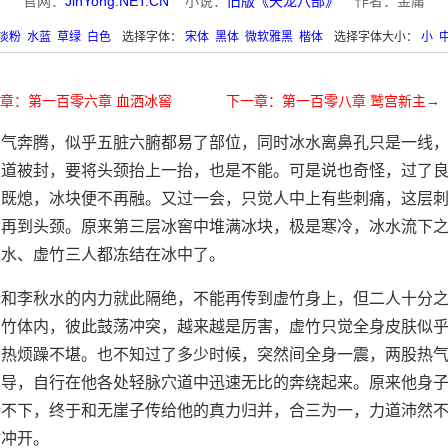
官网：
JinYong.NET.CN
小说：
旧版《天龙八部》
作者：金庸
淡粉
水蓝
草绿
白色
选择字体：
宋体
黑体
微软雅黑
楷体
选择字体大小：
小
章：第一百零六章 血洒冰窖
下一章：第一百零八章 鹫宫新主→
真气奔腾，似乎五脏六腑都易了部位，同时冰水离鼻孔只是一线
穴道被封，要将头颈抬上一抬，也是不能。可是说也奇怪，过了
火既熄，冰块便不再融。又过一会，只觉人中上有些刺痛，这层
，再到头颈。原来第三层冰窖中堆满冰块，极是寒冷，冰水流下
秋水、虚竹三人都冻结在冰中了。
姥和李秋水的内力就此隔绝，不能再传到虚竹身上，但二人十分
虚竹体内，彼此鼓荡冲突，越来越是厉害，虚竹只觉全身皮肤似
炙热烦躁不堪。也不知过了多少时候，突然间全身一震，两股热
引导，自行在他各处轻脉穴道中迅速无比的奔绕起来。原来他身
持不下，终于和无崖子传给他的真力归并，合三为一，力道沛然
时冲开。