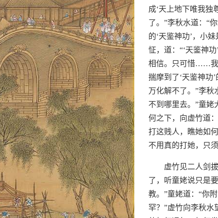
成‘天上地下唯我独
了。”李秋水道：“
的‘天鉴神功’，小
怔，道：“‘天鉴神
相信。只可惜……我
揣摩到了‘天鉴神功
万化解不了。”李秋
不到哪里去。”童姥
何之下，向虚竹道：
打这贱人，瞧她如何
不用真的打她，只须
虚竹见二人剑
了，听童姥说只是要
教。”童姥道：“你
罕？”虚竹向李秋水