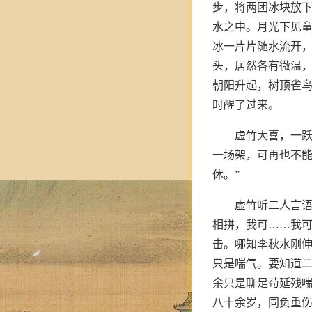
步，将两团冰块放下
水之中。月光下见
冰一片片随水流开
头，居然各有微温
朝阳升起，树顶雀鸟
时醒了过来。
虚竹大喜，一跃
一场架，可再也不能
休。”
虚竹听二人言语
相拼，我可……我可
击。哪知李秋水刚伸
只是喘气。要知道
余只是聊足茍延残
八十余岁，同负重