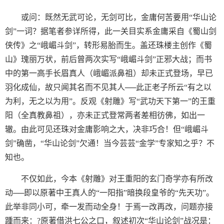
或问：既然无武可论，无剑可比，金庸何苦要用“华山论
剑”一词？据笔者参详所得，此一关目实系金庸采自《蜀山剑
侠传》之“峨嵋斗剑”，转形易胎而生。盖还珠楼主创作《蜀
山》瑰丽万状，前后曾两次实写“峨嵋斗剑”正邪大战；而书
中的第一高手长眉真人（峨嵋派鼻祖）却未正式登场，早已
羽化成仙，故只闻其名而不见其人──此正老子所云“有之以
为利，无之以为用”。反观《射雕》写“武功天下第一”的王重
阳（全真教鼻祖），亦未正式登常两者差相彷佛，如出一
辙。由此可见还珠对金庸影响之大，决非巧合！但“峨嵋斗
剑”确凿，“华山论剑”欠通！当今芸芸“金学”专家知之乎？不
知也。
不仅如此，今本《射雕》对王重阳的玄门奇学亦有所改
动──即以原著中王真人的“一阳指”暗换段皇爷的“先天功”。
此举非同小可，牵一发而动全身！于焉一改再改，问题亦接
踵而来：?原著借洪七公之口，叙述初次“华山论剑”战况是：