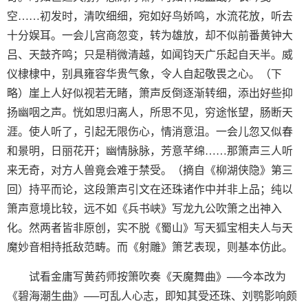
空……初发时，清吹细细，宛如好鸟娇鸣，水流花放，听去
十分娱耳。一会儿宫商忽变，转为雄放，却不似前番黄钟大
吕、天鼓齐鸣；只是稍微清越，如闻钧天广乐起自天半。威
仪棣棣中，别具雍容华贵气象，令人自起敬畏之心。（下
略）崖上人好似视若无睹，箫声反倒逐渐转细，添出好些抑
扬幽咽之声。恍如思归离人，所思不见，穷途怅望，肠断天
涯。使人听了，引起无限伤心，情消意沮。一会儿忽又似春
和景明，日丽花开；幽情脉脉，芳意芊绵……那箫声三人听
来无奇，对方人兽竟会难于禁受。（摘自《柳湖侠隐》第三
回）持平而论，这段箫声引文在还珠诸作中并非上品；纯以
箫声意境比较，远不如《兵书峡》写龙九公吹箫之出神入
化。然两者皆非原创，实不脱《蜀山》写天狐宝相夫人与天
魔妙音相持抵敌范畴。而《射雕》箫艺表现，则基本仿此。
试看金庸写黄药师按箫吹奏《天魔舞曲》──今本改为
《碧海潮生曲》──可乱人心志，即知其受还珠、刘鹗影响颇