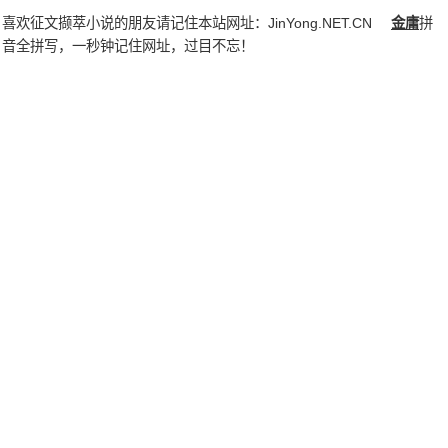
喜欢征文撷萃小说的朋友请记住本站网址：
JinYong.NET.CN
金庸
拼
音全拼写，一秒钟记住网址，过目不忘！