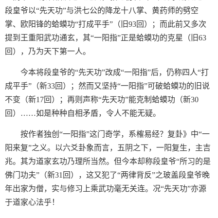
段皇爷以“先天功”与洪七公的降龙十八掌、黄药师的劈空
掌、欧阳锋的蛤蟆功“打成平手”（旧93回）；而此前又多次
提到王重阳武功通玄，其“一阳指”正是蛤蟆功的克星（旧63
回），乃为天下第一人。
今本将段皇爷的“先天功”改成“一阳指”后，仍称四人“打
成平手”（新33回）；然而又坚持“一阳指”可破蛤蟆功的旧说
不变（新17回）；再则声称“先天功”能克制蛤蟆功（新30
回）……如是种种自相矛盾，令人不能无疑。
按作者独创“一阳指”这门奇学，系榷易经？复卦》中“一
阳来复”之义。以六爻卦象而言，五阴之下，一阳复生，主吉
兆。其为道家玄功乃理所当然。但今本却称段皇爷“所习的是
佛门功夫”（新31回），这又犯了“两律背反”之玻盖段皇爷晚
年出家为僧，实与修习上乘武功毫无关连。况“先天功”亦源
于道家心法乎！