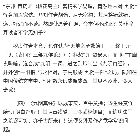
“东邪”黄药师（桃花岛主）皆精玄学易理，竟然也未对“九阴”
怪名加以究诘。乃知作者胡诌，原无宿构；其后将错就错，
遂只好避而不谈。然即使原著有误，今本何不改正？莫非欺
弄读者不学无知乎？
揆度作者本意，也许认为“天地之至数始于一，终于九”
（见《素问？三部九侯论》）；料想“九”数最大，而“阴”主幽
玄晦暗，遂合成“九阴”一词。进之则炮制出《九阴真经》，
并外创“一阳指”与之相对，于焉形成“九阴一阳”之局。孰知在
中国传统玄学中，“阴”数永远成偶成双。其见不及此，令人
奇诧！
（四）《九阴真经》既成事实，百牛莫挽；遂生经变怪
胎“九阴白骨爪”！其阴毒残酷，固令武林侧目；而练功法门
之荒谬可笑，亦千古所未有！这便又涉及作者武学常识问
题。