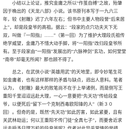
小结以上论证，推究金庸之所以“作茧自缚”之故，殆肇
因于晚出的《天龙八部》小说。该书原刊本写于一九六三
年，较《射雕》迟了六年左右；但书中主要人物段誉“后来居
上”，却是段皇爷的高祖。据云：“段家的点穴功夫天下无
双，叫做『一阳指』……”（第一回）为了维护大理段氏祖传
绝学威望，金庸乃不惜大动手脚，将“一阳指”改归段皇爷所
有。至于段家由“一阳指”发展出的“六脉神剑”玄功，如何堂堂
“南帝”却毫无所闻？那也顾不得了。
总之，在武侠小说“英雄用武”的天地里，即令妙笔生花
如金庸者，也有这样那样的矛盾与缺点，迥出人意料。笔者
认为，《射雕》最大的败笔尚不在于上举诸例，而是侧写王
重阳千里迢迢远赴大理，一心一意要把“先天功”传给段皇
爷，以便死后“留下一个克制西毒欧阳锋的人”（新３０
回）。但奇的是，既然“先天功”如此厉害，如此紧要，且有
关武林劫运；何以王重阳不传门徒“全真七子”，而要舍近求
远去授予日理万机的段皇爷呢？作者对此异乎常情的举措，