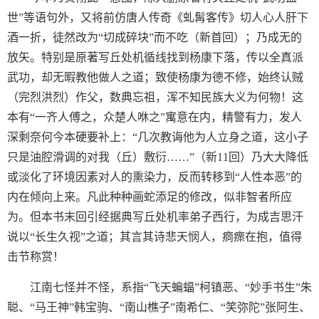
世”等语句外，又将前仿唐人传奇《虬髯客传》切人心人肝下
酒一折，徒然改为“切成碎块”而不吃（新首回）；乃成无的
放矢。特别是原著写丘处机循线找到杨康下落，传以全真派
武功，却无暇教他做人之道；致使杨康为德不修，始终认贼
（完烈洪烈）作父，数典忘祖，浑不知民族大义为何物！这
本有“一齐人傅之，众楚人咻之”寓意在内，精警有力，发人
深剩奈何今本硬要补上：“几次教诲他为人立身之道，这小子
只是油腔滑调的对我（丘）敷衍……”（新11回）乃大大降低
或淡化了环境因素对人的熏染力，反而转移到“人性本恶”的
内在倾向上来。凡此种种画蛇添足的修改，似非智者所应
为。但本书末回引经据典写丘处机率弟子西行，为成吉思汗
说以“长生久视”之道；其言其诗悲天悯人，痌瘝在抱，值得
击节称赏！
江南七怪并不怪，系指“飞天蝙蝠”柯镇恶、“妙手书生”朱
聪、“马王神”韩宝驹、“南山樵子”南希仁、“笑弥陀”张阿生、