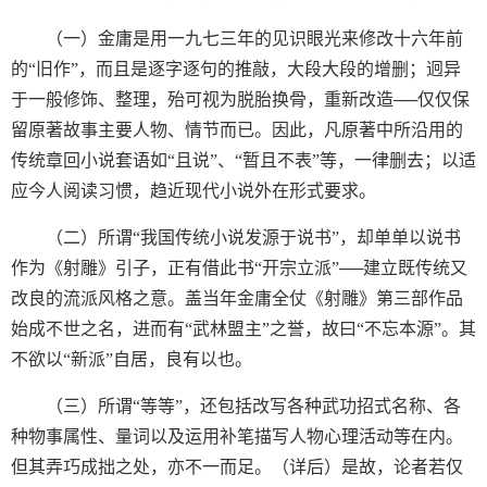
（一）金庸是用一九七三年的见识眼光来修改十六年前
的“旧作”，而且是逐字逐句的推敲，大段大段的增删；迥异
于一般修饰、整理，殆可视为脱胎换骨，重新改造──仅仅保
留原著故事主要人物、情节而已。因此，凡原著中所沿用的
传统章回小说套语如“且说”、“暂且不表”等，一律删去；以适
应今人阅读习惯，趋近现代小说外在形式要求。
（二）所谓“我国传统小说发源于说书”，却单单以说书
作为《射雕》引子，正有借此书“开宗立派”──建立既传统又
改良的流派风格之意。盖当年金庸全仗《射雕》第三部作品
始成不世之名，进而有“武林盟主”之誉，故曰“不忘本源”。其
不欲以“新派”自居，良有以也。
（三）所谓“等等”，还包括改写各种武功招式名称、各
种物事属性、量词以及运用补笔描写人物心理活动等在内。
但其弄巧成拙之处，亦不一而足。（详后）是故，论者若仅