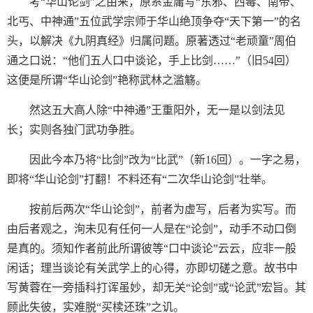
考“华山论剑”之由来，原系金庸写“东邪、西毒、南帝、
北丐、中神通”五位武学宗师于华山绝顶争夺“天下第一”的名
头，以解决《九阴真经》归属问题。原著透过“老顽童”周伯
通之口说：“他们五人口中谈论，手上比剑……”（旧54回）
这便是所谓“华山论剑”艳称武林之滥觞。
然这五大高人除“中神通”王重阳外，无一是以剑法见
长；实则各独门武功争胜。
因此今本乃将“比剑”改为“比武”（新16回）。一字之易，
即将“华山论剑”打翻！不料还有“二次华山论剑”壮举。
按前后两次“华山论剑”，前者为虚写，后者为实写。而
由后者观之，洵未见有任何一人是在“论剑”，动手不动口倒
是真的。须知作者前此所谓彼等“口中谈论”云云，应非一般
闲话；理当谈论有关武学上的心得，亦即切磋之意。故书中
写黄蓉在一旁插科打诨虽妙，却无关“论剑”或“论武”宏旨。其
顾此失彼，实难脱“买椟还珠”之讥。