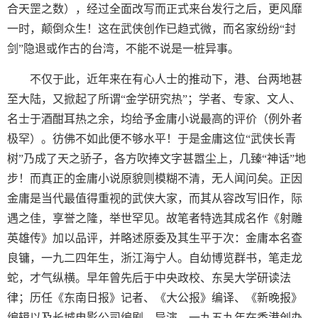
合天罡之数），经过全面改写而正式来台发行之后，更风靡
一时，颠倒众生！这在武侠创作已趋式微，而名家纷纷“封
剑”隐退或作古的台湾，不能不说是一桩异事。
不仅于此，近年来在有心人士的推动下，港、台两地甚
至大陆，又掀起了所谓“金学研究热”；学者、专家、文人、
名士于酒酣耳热之余，均给予金庸小说最高的评价（例外者
极罕）。彷佛不如此便不够水平！于是金庸这位“武侠长青
树”乃成了天之骄子，各方吹捧文字甚嚣尘上，几臻“神话”地
步！而真正的金庸小说原貌则模糊不清，无人闻问矣。正因
金庸是当代最值得重视的武侠大家，而其从容改写旧作，际
遇之佳，享誉之隆，举世罕见。故笔者特选其成名作《射雕
英雄传》加以品评，并略述原委及其生平于次：金庸本名查
良镛，一九二四年生，浙江海宁人。自幼博览群书，笔走龙
蛇，才气纵横。早年曾先后于中央政校、东吴大学研读法
律；历任《东南日报》记者、《大公报》编译、《新晚报》
编辑以及长城电影公司编剧、导演。一九五九年在香港创办