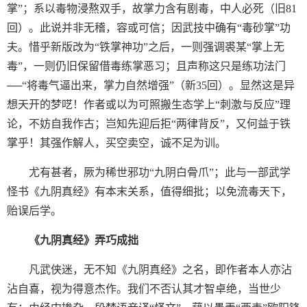
掌”；系以毒物浸熬双手，故掌力含有剧毒，中人必死（旧81
回）。此说并非无稽，容或可信；因武技中确有“毒砂掌”功
夫。惜乎新版改为“铁掌神功”之后，一则强调裘某“掌上无
毒”，一则仍旧保留借毒练掌恶习；且声称这只是练功法门
──“将毒气逼出来，掌力自然增强”（新35回）。显然这是异
想天开的梦呓！作者或以为可照搬生态学上“刺激与反应”理
论，不妨自我作古；岂知先迎后拒“两律背反”，又何益于铁
掌乎！其强作解人，买空卖空，诚不足为训。
尤有甚者，厥为稀世邪功“九阴白骨爪”；此与一部武学
怪书《九阴真经》有本末关系，值得细批；以免流毒天下，
贻误后学。
《九阴真经》弄巧成拙
凡武侠迷，无不知《九阴真经》之名，即作者本人亦沾
沾自喜，视为得意杰作。我们不否认其才智卓绝，当世少