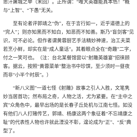
思汗屠城之举（末回）。正所谓：“唯大英雄能真本色！”概
与“上智”、“下愚”无关。
至有论者评郭靖之“伪”，在于言行如一，近乎道德上的
“完人”；则亦知黑而不知白，知恶而不知善。斯乃“盲剑客”见
识，可不必论。但作者谓黄蓉厨艺手法精妙神速，治工夫菜
若烹小鲜，却实在是“成人童话”。其着眼点全在“奇趣”二字，
付之一笑可也。（注：台北某餐馆尝以“射雕英雄宴”招徕顾
客。据云，按照“黄蓉菜单”整治书中珍馔，至少须时一昼夜
而非“小半个时辰”。）
“新八义图”一道七怪《射雕》故事之引人入胜，文笔隽
妙当居首功；然布局之奇，人物之活，尤为紧要。在“主中之
宾”众角色中，最早出场的是长春子丘处机与江南七怪。如没
有他们八人打赌传艺，郭靖、杨康这两个象征着“不忘靖康之
耻”的代表性人物也许就此湮没不彰，遑论成为“正”、“反”典
型了。