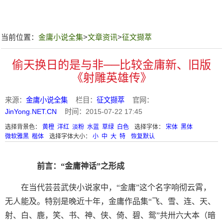
当前位置：
金庸小说全集
>
文章资讯
>
征文撷萃
偷天换日的是与非──比较金庸新、旧版
《射雕英雄传》
来源：
金庸小说全集
栏目：
征文撷萃
官网：
JinYong.NET.CN
时间：2015-07-22 17:45
选择背景色：
黄橙
洋红
淡粉
水蓝
草绿
白色
选择字体：
宋体
黑体
微软雅黑
楷体
选择字体大小：
小
中
大
特
恢复默认
前言：“金庸神话”之形成
在当代芸芸武侠小说家中，“金庸”这个名字响彻云霄，
无人能及。特别是晚近十年，金庸作品集“飞、雪、连、天、
射、白、鹿，笑、书、神、侠、倚、碧、鸳”共卅六大本（暗