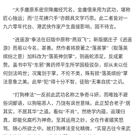
“大手庸原系密宗降魔经咒名，金庸借来用为武功，堪称
匠心独运；而“兰花拂穴手”亦颇具文学巧思。此二者皆对一
九六零年代台、港武侠作家产生直接影响，固不待言。
“逍遥游”拳法在旧版中原称“燕双飞”；新版据庄子《逍遥
游》而易以今名，甚善。然作者将原著之“落英掌”（取落英
缤纷之意）加料改为“落英神剑掌”，则画蛇添足，反成累
赘。盖书中写“东邪”黄药师平生所学固极驳杂，却从未以任
何剑法鸣世；况寓剑于掌，不伦不类，殊有损“落英缤纷”掌
法意象之美。此举“犯”得十分不智，徒贻“无事自扰”之讥。
“打狗棒法”一反前此武功名称之争奇斗妍，而唯独不避
俗词鄙语，以狗喻恶人，乃饶有讽世意味。此正契合老子“居
其实，不居其华”之道。看似“不肖”，然绝学内蕴，返璞归
真，即能化腐朽为神奇。至其运用之妙，全在作者嬉笑怒
骂、随心所欲之中。故打狗棒法变化精微，“实是古往今来武