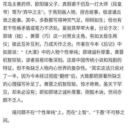
花岛主黄药师、欧阳锋父子、真假裘千仞及一灯大师（段皇
爷）等为“宾中之主”。于焉刻画人物、捏合故事，极波谲云
诡之能事。其中，多数都写得神完气足，栩栩如生；但也有
若干性格矛盾或笔力不济处。爰就其荦荦大者，分论于次：?
郭靖（拙）、黄蓉（巧）这一对男女主角，有如太极生两
仪；彼此互补互利，乃成天作之合。作者在今本《后记》中
如是说：“《大漠》中的人物个性单纯；郭靖诚朴厚重，黄蓉
机智狡狯，读者容易印象深刻。这是中国传统小说和戏剧的
特征，但不免缺乏人物内心世界的复杂性。”其实这话只说对
了一半，因为今本经过彻底“翻修”后，大致都把原著所缺乏
的心理描写补足了。黄蓉之机智狡狯、惊才绝艳，虽天下罕
见，却未必没有；即如郭靖之诚朴厚重、刚毅木讷，世间亦
颇不乏人。
缘问题不在“个性单纯”上，而在“上智”、“下愚”不可移之
间。