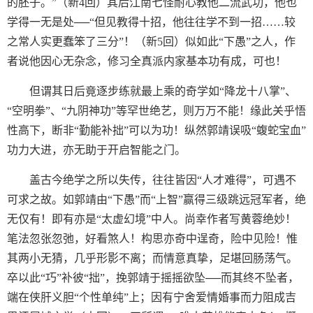
的胚子。”（新4回）其后江南七怪耐心教他二流武功，他也
学得一无是处──“但见教得十招，他往往学不到一招……较
之常人实更蠢笨了三分”！（新5回）似如此“下愚”之人，作
者说他因心无杂念，修习全真派内家基本功有成，可也！
但谓其日后竟逐步练就最上乘的奇学如“降龙十八掌”、
“空明拳”、“九阴神功”等罕世绝艺，则万万不能！缘此关乎悟
性高下，断非“勤能补拙”可以为功！纵然郭靖误吸“蝮蛇宝血”
功力大进，亦无助于开启智能之门。
盖古今绝学之所以失传，往往皆因“人才难得”，可遇不
可求之故。如郭靖由“下愚”而“上智”赢得三级跳远冠军者，绝
无仅有！即有亦是“太虚幻境”中人。尚幸作者写黄蓉绝妙！
笔法忽张忽弛，好看煞人！构思亦奇中逞奇，险中见险！惟
其两小无猜，几乎形影不离；而情意真挚，足堪回肠荡气。
卒以此“巧”补彼“拙”，挽郭靖于摇摇欲坠──而其终不坠者，
端在侠肝义胆“个性单纯”上；因有宁舍爱情婚事而力阻成吉