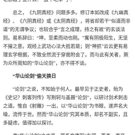
总之，《九阴真经》问题多多。修订本如改成《九幽真
经》、《六阴真经》或《太阴真经》，将省却若干“似道而非
道”的无谓争议；也较合乎“言之成理，持之有故”的玄谈法
则。易系辞曰：“坤，至柔而动也刚。”寓有阴极阳生，无坚
不摧之意。观经上武功心法大抵若是；则“神抓”云云更有易
理玄学根据，不致全然流于穿凿附会了。而与此有关者，厥
为众所周知的“华山论剑”，亦不得不谈。
“华山论剑”偷天换日
“论剑”之说，不知始于何人。最早见于正史者，殆为
《史记？刺客列传》写荆轲与盖聂“论剑”，以研讨剑术刺击
之道。惟自《射雕》一出，以“华山论剑”为书眼，遂声名大
噪，流传于世。然而“华山论剑”究其本质，却名不副实，且
多疑虑，值得加以探讨。