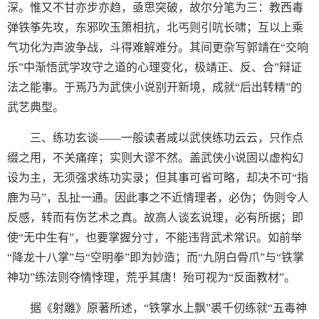
深。惟又不甘亦步亦趋，亟思突破，故尔分笔为三：教西毒
弹铁筝先攻，东邪吹玉箫相抗，北丐则引吭长啸；互以上乘
气功化为声波争战，斗得难解难分。其间更杂写郭靖在“交响
乐”中渐悟武学攻守之道的心理变化，极靖正、反、合”辩证
法之能事。于焉乃为武侠小说别开新境，成就“后出转精”的
武艺典型。
三、练功玄谈——一般读者咸以武侠练功云云，只作点
缀之用，不关痛痒；实则大谬不然。盖武侠小说固以虚构幻
设为主，无须强求练功实录；但其事可省可略，却决不可“指
鹿为马”，乱扯一通。因此事之不近情理者，必伪；伪则令人
反感，转而有伤艺术之真。故高人谈玄说理，必有所据；即
使“无中生有”，也要掌握分寸，不能违背武术常识。如前举
“降龙十八掌”与“空明拳”即为妙造；而“九阴白骨爪”与“铁掌
神功”练法则夺情悖理，荒乎其唐！殆可视为“反面教材”。
据《射雕》原著所述，“铁掌水上飘”裘千仞练就“五毒神