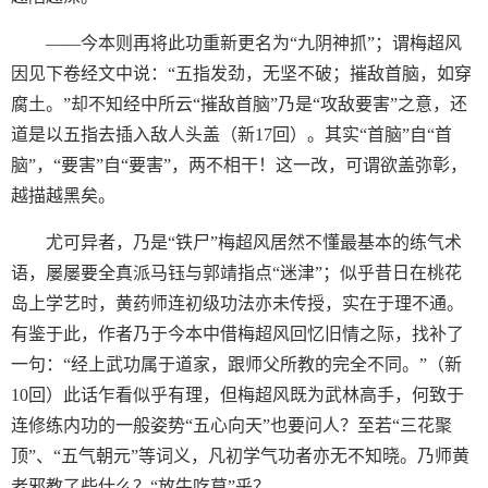
——今本则再将此功重新更名为“九阴神抓”；谓梅超风
因见下卷经文中说：“五指发劲，无坚不破；摧敌首脑，如穿
腐土。”却不知经中所云“摧敌首脑”乃是“攻敌要害”之意，还
道是以五指去插入敌人头盖（新17回）。其实“首脑”自“首
脑”，“要害”自“要害”，两不相干！这一改，可谓欲盖弥彰，
越描越黑矣。
尤可异者，乃是“铁尸”梅超风居然不懂最基本的练气术
语，屡屡要全真派马钰与郭靖指点“迷津”；似乎昔日在桃花
岛上学艺时，黄药师连初级功法亦未传授，实在于理不通。
有鉴于此，作者乃于今本中借梅超风回忆旧情之际，找补了
一句：“经上武功属于道家，跟师父所教的完全不同。”（新
10回）此话乍看似乎有理，但梅超风既为武林高手，何致于
连修练内功的一般姿势“五心向天”也要问人？至若“三花聚
顶”、“五气朝元”等词义，凡初学气功者亦无不知晓。乃师黄
老邪教了些什么？“放牛吃草”乎？