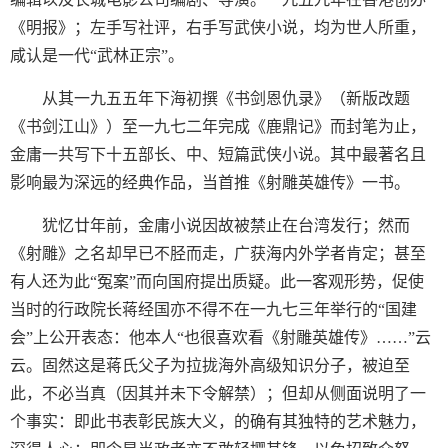
《明报》；左手写社评，右手写武侠小说，均为世人所重，
咸认是一代“武林正宗”。
从其一九五五年下海初撰《书剑恩仇录》（新版改题
《书剑江山》）至一九七二年完成《鹿鼎记》而封笔为止，
金庸一共写下十五部长、中、短篇武侠小说。其中最著名且
影响最为深远的经典作品，当首推《射雕英雄传》一书。
犹忆廿年前，金庸小说因故被禁止在台湾发行；然而
《射雕》之名却早已不胫而走，广获海内外学者肯定；甚至
有人还为此“冤案”而向国府提出质疑。此一客观形势，促使
当时的行政院长蒋经国亦不得不在一九七三年举行的“国建
会”上公开表态：他本人“也很喜欢看《射雕英雄传》……”云
云。固然这是蒋氏父子为拉拢海外高级知识分子，被迫至
此，不必当真（因其并未下令解禁）；但却从侧面说明了一
个事实：即此书表彰民族大义，的确有其独特的艺术魅力，