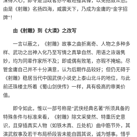
深得人心；即令是当政者亦不敢轻撄其锋，以免招致众怒。
由是《射雕》名扬四海，威震天下，乃成为金庸的“金字招
牌”！
由《射雕》到《大漠》之改写
一言以蔽之，《射雕》故事之曲折离奇、人物之多种多
样、武功之出神入化乃至写情之真挚自然、用语之诙谐隽
妙，均为同辈作家所不及；即或偶有败笔，亦瑕不掩瑜。尽
管金庸自己并不十分满意，认为后期作品较好；但仍无碍于
《射雕》稳居当代中国武侠小说史上泰山北斗的地位，与此
前还珠楼主所着《蜀山剑侠传》一样，具有极高的审美价
值。
即令如此，惟以一部号称是“武侠经典名著”所须具备的
特殊条件与标准来看，《射雕》除文采斐然、特重历史意
识，且穿插真实人物（如铁木真、丘处机）曲中筋节外，其
演武叙事及若干布局桥段皆未能自圆其说，诚为憾事。惜乎