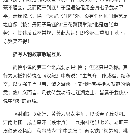
毫不理会，反而硬干到底！于是通篇但见全真七子武功平
平，连连败北；除一“天罡北斗阵”外，没有任何师门绝艺足
堪自保（按：丹阳子马钰的“三花聚顶掌法”也是虚张声
势）。其违反武林常规，莫此为甚！即令起王重阳于地下，
亦哭笑不得！
描写人物故事瑕瑜互见
武侠小说的第二个组成要素是“侠”；但这只是泛称。其
行为大抵如荀悦在《汉纪》中所说：“主气齐，作威福，结私
交，以立强于当世者，谓之游侠。”又“侠”有挟持人就范的涵
意；故广义而言，凡仗侍武功行走江湖之士，皆属于武侠小
说中“侠”的范畴。
《射雕》以郭靖、黄蓉为男女主角；以长春子丘处机、
江南七怪、成吉思汗（铁木真）、九指神丐洪七公、老顽童
周伯通及杨康、穆念慈为“主中之宾”；再以铁尸梅超风、桃