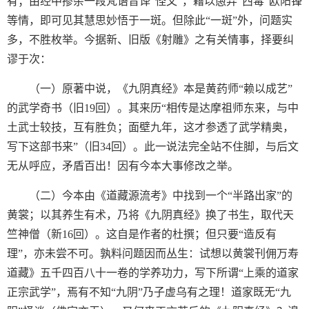
有；由经中掺杂一段梵语音译“怪文”，藉以愚弄“西毒”欧阳锋
等情，即可见其慧思妙悟于一斑。但除此“一斑”外，问题实
多，不胜枚举。今据新、旧版《射雕》之有关情事，择要纠
谬于次：
（一）原著中说，《九阴真经》本是黄药师“赖以成艺”
的武学奇书（旧19回）。其来历“相传是达摩祖师东来，与中
土武士较技，互有胜负；面壁九年，这才参透了武学精奥，
写下这部书来”（旧34回）。此一说法完全站不住脚，与后文
无从呼应，矛盾百出！因有今本大事修改之举。
（二）今本由《道藏源流考》中找到一个“半路出家”的
黄裳；以其养生有术，乃将《九阴真经》换了书生，取代天
竺神僧（新16回）。这自是作者的杜撰；但只要“造反有
理”，亦未尝不可。孰料问题因而丛生：试想以黄裳刊佣万寿
道藏》五千四百八十一卷的学养功力，写下所谓“上乘的道家
正宗武学”，焉有不知“九阴”乃子虚乌有之理！道家既无“九