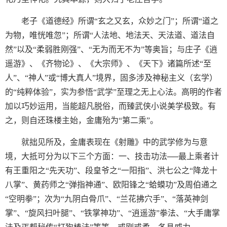
老子《道德经》所谓“玄之又玄，众妙之门”；所谓“道之
为物，唯恍唯忽”；所谓“人法地、地法天、天法道、道法自
然”以及“柔弱胜刚强”、“无为而无不为”等奥旨；与庄子《逍
遥游》、《齐物论》、《大宗师》、《天下》诸篇所述“至
人”、“神人”或“博大真人”境界，固多涉及神秘主义（玄学）
的“纯粹体验”，实为参悟“武学”至理之无上心法。高明的作者
加以巧妙运用，当能超凡脱俗，而臻武侠小说美学极致。有
之，则自还珠楼主始，金庸殆为“第二乘”。
就拙见所及，金庸表现在《射雕》中的武学修为与意
境，大抵可分为以下三个方面：一、技击功法──最上乘者计
有王重阳之“先天功”、段皇爷之“一阳指”、洪七公之“降龙十
八掌”、黄药师之“弹指神通”、欧阳锋之“蛤蟆功”及周伯通之
“空明拳”；次为“九阴白骨爪”、“兰花拂穴手”、“落英神剑
掌”、“旋风扫叶腿”、“铁掌神功”、“逍遥游”拳法、“大手庸掌