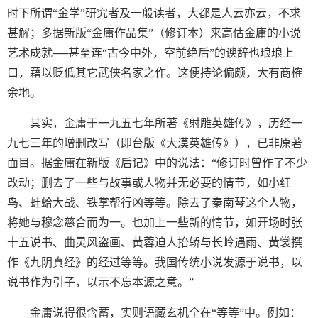
时下所谓“金学”研究者及一般读者，大都是人云亦云，不求
甚解；多据新版“金庸作品集”（修订本）来高估金庸的小说
艺术成就──甚至连“古今中外，空前绝后”的谀辞也琅琅上
口，藉以贬低其它武侠名家之作。这便持论偏颇，大有商榷
余地。
其实，金庸于一九五七年所著《射雕英雄传》，历经一
九七三年的增删改写（即台版《大漠英雄传》），已非原著
面目。据金庸在新版《后记》中的说法：“修订时曾作了不少
改动；删去了一些与故事或人物并无必要的情节，如小红
鸟、蛙蛤大战、铁掌帮行凶等等。除去了秦南琴这个人物，
将她与穆念慈合而为一。也加上一些新的情节，如开场时张
十五说书、曲灵风盗画、黄蓉迫人抬轿与长岭遇雨、黄裳撰
作《九阴真经》的经过等等。我国传统小说发源于说书，以
说书作为引子，以示不忘本源之意。”
金庸说得很含蓄，实则语藏玄机全在“等等”中。例如：