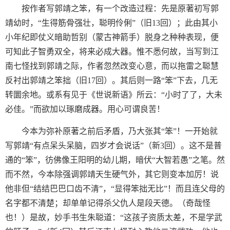
按作者写郭靖之笨，有一个改造过程：先是原著初写郭
靖幼时，“生得筋骨强壮，聪明伶俐”（旧13回）；此由其小
小年纪即仗义暗助哲别（蒙古神箭手）脱身之种种表现，便
可知此子智勇双全，将来必成大器。惟不悉何故，当写到江
南七怪找到郭靖之际，作者忽然改变心意，而以拖雷之聪慧
反衬出郭靖之笨拙（旧17回）。其后则一路“笨”下去，几无
转圜余地。或系有见于《世说新语》所云：“小时了了，大未
必佳。”而欲加以琢磨成器。用心可谓良苦！
今本为弥补原著之前后矛盾，乃大张其“笨”！一开始就
写郭靖“有点呆头呆脑，四岁才会说话”（新3回）。这不是普
通的“笨”，彷佛像王阳明的幼儿期，暗伏“大智若愚”之笔。然
而不然，今本除强调郭靖天生硬气外，其它则变本加厉！说
他非但“结结巴巴口齿不清”，“显得笨拙无比”！而且连父母的
名字都不清楚；却单单记得杀父仇人是段天德。（奇哉怪
也！）是故，妙手书生朱聪道：“这孩子资质太差，不是学武