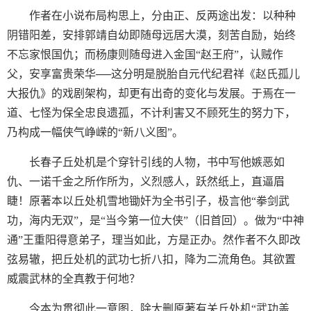
作者在小说布局构思上，分由正、反两途出发：以种种
阴错阳差，安排郭靖自幼即随母远居大漠，刻苦自励，始终
不忘家恨国仇；而杨康则随母进入金国“赵王府”，认贼作
父，安享富贵荣华──这分明是脱胎自元代纪君祥《赵氏孤儿
大报仇》的戏剧架构，却更有出奇的变化与发展。于焉在一
道、七怪为保全忠良遗孤，不计利害又不顾死生的努力下，
乃构成一幅侠气峥嵘的“新八义图”。
长春子丘处机是个穿针引线的人物，书中写他嫉恶如
仇、一诺千金之所作所为，义烈感人，跃然纸上，直逼眉
睫！原著本以丘处机雪地锄奸为全书引子，极言他“拳剑武
功，海内无双”，是“当今第一位大侠”（旧首回）。做为“中神
通”王重阳得意弟子，理当如此，方是正办。然作者不久即改
弦易辙，把丘处机的武功七折八扣，降为二流角色。其欲置
威震武林的全真教于何地？
今本为贯彻此一意图，除大删原著有关丘处机“武功盖