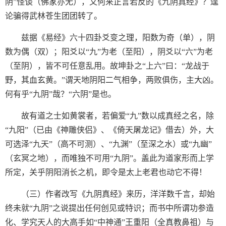
阴”怪谈（佛家亦无），又何来正言若反的《九阴真经》？遑
论骗得武林苍生团团转了。
兹据《易经》六十四卦爻变之理，阳数为奇（单），阴
数为偶（双）；阳爻以“九”为老（至阳），阴爻以“六”为老
（至阴），皆不可任意乱用。故坤卦之“上六”曰：“龙战于
野，其血玄黄。”谓天地阴阳二气相争，两败俱伤，主大凶。
何有乎“九阴”哉？“六阴”是也。
故有道之士如黄裳者，若偏爱“九”数以成真经之名，除
“九阳”（已由《神雕侠侣》、《倚天屠龙记》借去）外，大
可选泽“九天”（高不可测）、“九渊”（至深之水）或“九幽”
（玄冥之地），而唯独不可用“九阴”。盖此为道家形而上学
所定，关乎阴阳消长之机，即令是太上老君也动它不得！
（三）作者改写《九阴真经》来历，洋洋数千言，却始
终未就“九阴”之说提出任何创见或特识；而书中所谓功参造
化、学究天人的大高手如“中神通”王重阳（全真教鼻祖）与