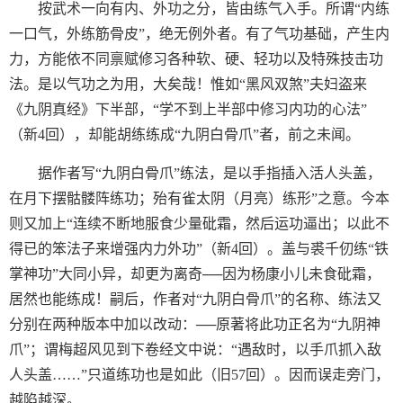
按武术一向有内、外功之分，皆由练气入手。所谓“内练
一口气，外练筋骨皮”，绝无例外者。有了气功基础，产生内
力，方能依不同禀赋修习各种软、硬、轻功以及特殊技击功
法。是以气功之为用，大矣哉！惟如“黑风双煞”夫妇盗来
《九阴真经》下半部，“学不到上半部中修习内功的心法”
（新4回），却能胡练练成“九阴白骨爪”者，前之未闻。
据作者写“九阴白骨爪”练法，是以手指插入活人头盖，
在月下摆骷髅阵练功；殆有雀太阴（月亮）练形”之意。今本
则又加上“连续不断地服食少量砒霜，然后运功逼出；以此不
得已的笨法子来增强内力外功”（新4回）。盖与裘千仞练“铁
掌神功”大同小异，却更为离奇──因为杨康小儿未食砒霜，
居然也能练成！嗣后，作者对“九阴白骨爪”的名称、练法又
分别在两种版本中加以改动：──原著将此功正名为“九阴神
爪”；谓梅超风见到下卷经文中说：“遇敌时，以手爪抓入敌
人头盖……”只道练功也是如此（旧57回）。因而误走旁门，
越陷越深。