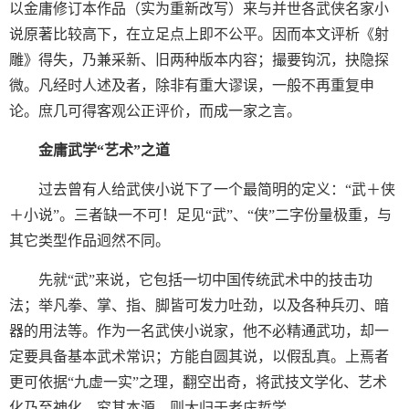
以金庸修订本作品（实为重新改写）来与并世各武侠名家小
说原著比较高下，在立足点上即不公平。因而本文评析《射
雕》得失，乃兼采新、旧两种版本内容；撮要钩沉，抉隐探
微。凡经时人述及者，除非有重大谬误，一般不再重复申
论。庶几可得客观公正评价，而成一家之言。
金庸武学“艺术”之道
过去曾有人给武侠小说下了一个最简明的定义：“武＋侠
＋小说”。三者缺一不可！足见“武”、“侠”二字份量极重，与
其它类型作品迥然不同。
先就“武”来说，它包括一切中国传统武术中的技击功
法；举凡拳、掌、指、脚皆可发力吐劲，以及各种兵刃、暗
器的用法等。作为一名武侠小说家，他不必精通武功，却一
定要具备基本武术常识；方能自圆其说，以假乱真。上焉者
更可依据“九虚一实”之理，翻空出奇，将武技文学化、艺术
化乃至神化。究其本源，则大归于老庄哲学。