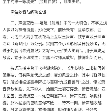
学中的第一等功夫”（金庸自赞），非虚美也。
声波妙音与练功玄谈
二、声波克敌──这是《射雕》中的一大特色；不学之浅
人多以为神奇诡测，妙绝天下，前所未有！且举东邪、西
毒、北丐三大高手在桃花岛上互以玉箫声、铁筝声及长啸声
之斗（新18回）为范例。实则古今小说形容音律曼妙者，无
过于刘鹗《老残游记》之写王小玉“美人绝调”。用于声波克
敌者，始于还珠楼主；金庸不过师其故智，推陈出新而已。
按还珠楼主曾于《柳湖侠隐》、《兵书峡》二书描写神
箫绝技，俱有降龙伏虎之威，变幻风云之妙。其中《柳湖侠
隐》所述峨嵋派高手阮征与苗疆“九龙百兽阵”之战，便以箫
音克敌制胜，先声夺人：始而只觉裂石穿云，箫音激越；四
山回应，震撼遥空……蛇兽叫嚣声中，箫声忽变，响振林
樾；那么猛恶的兽吼竟似不敌……待不一刻，箫声越吹越
奇。时如巨霆天崩，怒涛海啸；时如神龙血战，长吟曳