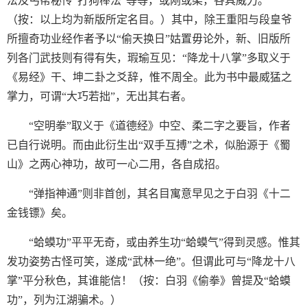
法及丐帮秘传“打狗棒法”等等，或刚或柔，各具威力。
（按：以上均为新版所定名目。）其中，除王重阳与段皇爷
所擅奇功业经作者予以“偷天换日”姑置毋论外，新、旧版所
列各门武技则有得有失，瑕瑜互见：“降龙十八掌”多取义于
《易经》干、坤二卦之爻辞，惟不周全。此为书中最威猛之
掌力，可谓“大巧若拙”，无出其右者。
“空明拳”取义于《道德经》中空、柔二字之要旨，作者
已自行说明。而由此衍生出“双手互搏”之术，似胎源于《蜀
山》之两心神功，故可一心二用，各自成招。
“弹指神通”则非首创，其名目寓意早见之于白羽《十二
金钱镖》矣。
“蛤蟆功”平平无奇，或由养生功“蛤蟆气”得到灵感。惟其
发功姿势古怪可笑，遂成“武林一绝”。但谓此可与“降龙十八
掌”平分秋色，其谁能信！（按：白羽《偷拳》曾提及“蛤蟆
功”，列为江湖骗术。）