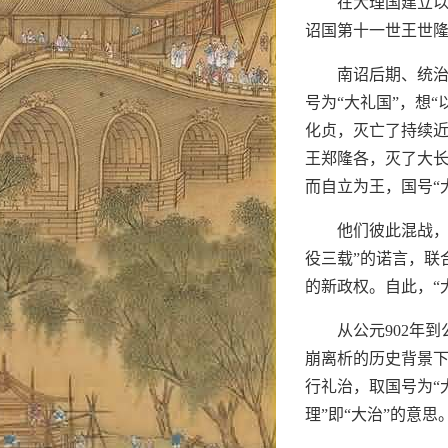
在大理国建立以
诏国第十一世王世隆
南诏后期、统治
号为“大礼国”，想
化贞，灭亡了持续近
王郑隆各，灭了大长
而自立为王，国号“
他们彼此混战，
役三载”的诺言，联
的新政权。自此，“
从公元902年
崩离析的历史背景下
行礼治，取国号为“
理”即“大治”的意