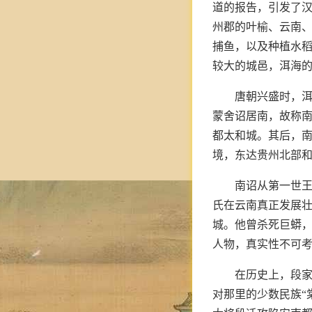
道的报告，引发了汉
州郡的叶榆、云南
捕鱼，以及种植水
较大的城邑，洱海
唐朝兴盛时，洱
蒙舍诏居南，故称南
都太和城。其后，
境，东达贵州北部
南诏从第一世王
氏在云南真正发展
城。他曾杀死巨蟒，
人物，真实性不可
在历史上，段家
对那里的少数民族“