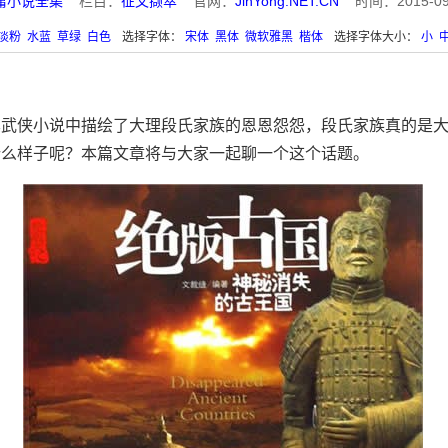
庸小说全集
栏目：
征文撷萃
官网：
JinYong.NET.CN
时间：2015-09-1
淡粉
水蓝
草绿
白色
选择字体：
宋体
黑体
微软雅黑
楷体
选择字体大小：
小
其武侠小说中描绘了大理段氏家族的恩恩怨怨，段氏家族真的是
什么样子呢？本篇文章将与大家一起聊一个这个话题。