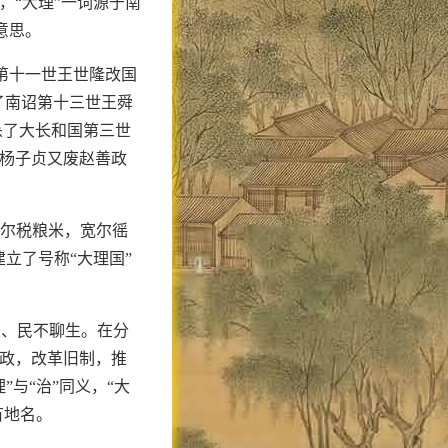
，“大理”一词源于南
意思。
第十一世王世隆改国
杀了南诏第十三世王舜
贞杀了大长和国第三世
，杨子贞又废赵善政
减尔税粮米，宽尔徭
立了号称“大理国”
替、民不聊生。在分
新政，改革旧制，推
与“治”同义，“大
有地名。