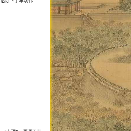
南诏创下了丰功伟