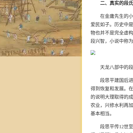
二、真实的段
在金庸先生的
爱民如子。历史中
物也并不是完全虚
段兴智，小说中称
天龙八部中的
段思平建国后
得到恢复和发展。
的说明大理取得的成
农业，兴修水利再
基本相当。
段思平传12世