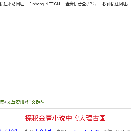
记住本站网址：
JinYong.NET.CN
金庸
拼音全拼写，一秒钟记住网址，
集
>
文章资讯
>
征文撷萃
探秘金庸小说中的大理古国