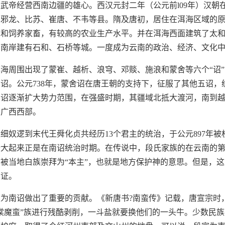
武帝经营西南边疆的雄心。西汉元封二年（公元前l09年）汉朝
、邪龙、比苏、崔唐、不韦等县。隋及唐初，居住在洱海区域的
稻和饲养家畜，有较高的农业生产水平。并在洱海西面建筑了太
的南岸建有石和、石桥等城。一度成为云南的政治、经济、文化
海周围出现了蒙崔、越析、浪穹、邓赕、施浪和蒙舍等六个“诏
诏。公元738年，蒙舍诏在唐王朝的支持下，征服了其他五诏，
南诏逐渐扩大势力范围，在强盛时期，其疆域北抵大渡河，南到
和广西西部。
细奴逻到末代王舜化贞共经历13个君主的统治，于公元897年
壮大起来正是在南诏统治时期。在传说中，段氏家族的在云南的
被当地白族崇拜为“本主”，也就是地方保护神的意思。但是，
考证。
为南诏做出了重要的贡献。《新唐书?南蛮传》记载，唐宣宗时
棠魔蛮”族进行残酷剥削，一斗盐就要换他们的一头牛。少数民