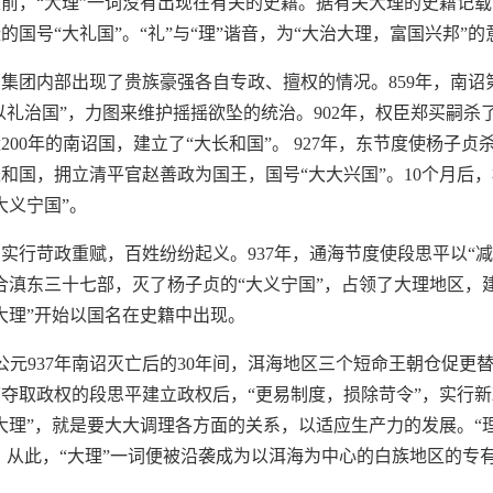
前，“大理”一词没有出现在有关的史籍。据有关大理的史籍记载
的国号“大礼国”。“礼”与“理”谐音，为“大治大理，富国兴邦”的
集团内部出现了贵族豪强各自专政、擅权的情况。859年，南诏
“以礼治国”，力图来维护摇摇欲坠的统治。902年，权臣郑买嗣
200年的南诏国，建立了“大长和国”。 927年，东节度使杨子
和国，拥立清平官赵善政为国王，国号“大大兴国”。10个月后
大义宁国”。
实行苛政重赋，百姓纷纷起义。937年，通海节度使段思平以“
合滇东三十七部，灭了杨子贞的“大义宁国”，占领了大理地区，建
大理”开始以国名在史籍中出现。
到公元937年南诏灭亡后的30年间，洱海地区三个短命王朝仓促更
夺取政权的段思平建立政权后，“更易制度，损除苛令”，实行
大理”，就是要大大调理各方面的关系，以适应生产力的发展。“理”
思。从此，“大理”一词便被沿袭成为以洱海为中心的白族地区的专