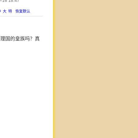
6 18:47
中
大
特
恢复默认
大理国的皇族吗？真