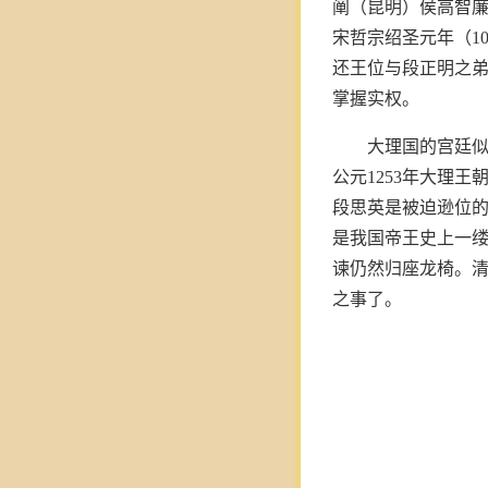
阐（昆明）侯高智
宋哲宗绍圣元年（1
还王位与段正明之
掌握实权。
大理国的宫廷似
公元1253年大理
段思英是被迫逊位的
是我国帝王史上一
谏仍然归座龙椅。
之事了。