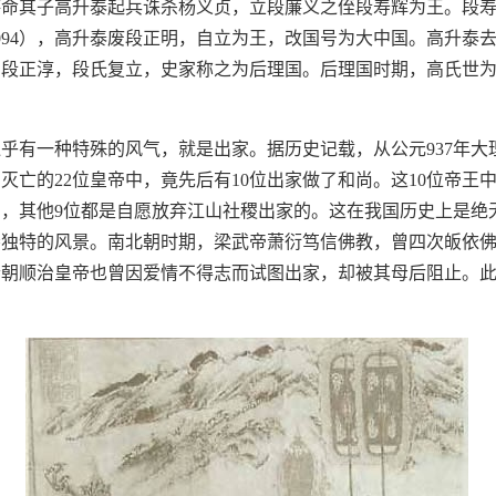
廉命其子高升泰起兵诛杀杨义贞，立段廉义之侄段寿辉为王。段
094），高升泰废段正明，自立为王，改国号为大中国。高升泰
弟段正淳，段氏复立，史家称之为后理国。后理国时期，高氏世
乎有一种特殊的风气，就是出家。据历史记载，从公元937年大
王朝灭亡的22位皇帝中，竟先后有10位出家做了和尚。这10位帝王
，其他9位都是自愿放弃江山社稷出家的。这在我国历史上是绝
缕独特的风景。南北朝时期，梁武帝萧衍笃信佛教，曾四次皈依
清朝顺治皇帝也曾因爱情不得志而试图出家，却被其母后阻止。