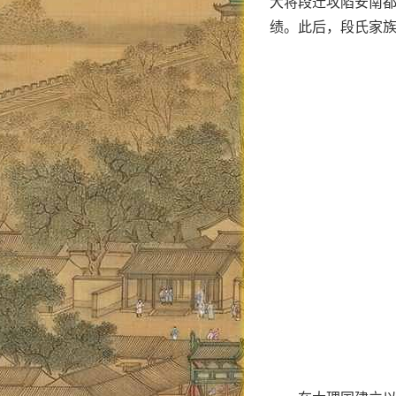
大将段迁攻陷安南
绩。此后，段氏家