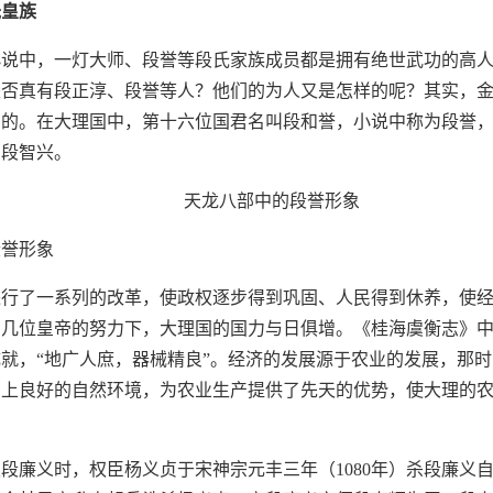
氏皇族
小说中，一灯大师、段誉等段氏家族成员都是拥有绝世武功的高
是否真有段正淳、段誉等人？他们的为人又是怎样的呢？其实，
构的。在大理国中，第十六位国君名叫段和誉，小说中称为段誉
为段智兴。
段誉形象
进行了一系列的改革，使政权逐步得到巩固、人民得到休养，使
在几位皇帝的努力下，大理国的国力与日俱增。《桂海虞衡志》
就，“地广人庶，器械精良”。经济的发展源于农业的发展，那
加上良好的自然环境，为农业生产提供了先天的优势，使大理的
至段廉义时，权臣杨义贞于宋神宗元丰三年（1080年）杀段廉义自