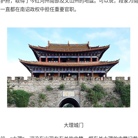
都护府，取得了今红河州南部及文山州的地盘。可以说，段家为
族一直都在南诏政权中担任重要官职。
大理城门