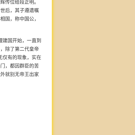
寿辉传位给段正明。
去世后，其子遵遗嘱
为相国，称中国公，
理建国开始，一直到
中，除了第二代皇帝
无仅有的现象，实在
佛门，都因群臣的苦
此外就别无帝王出家