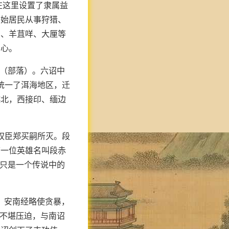
在这里设置了隶属益
原始居民从事狩猎、
和、羊苴咩、大厘等
中心。
”（部落）。六诏中
统一了洱海地区，迁
越北，西接印、缅边
被权臣郑买嗣所灭。段
第一位英雄名叫段赤
这只是一个传说中的
，安南经略使贪暴，
族不堪压迫，与南诏