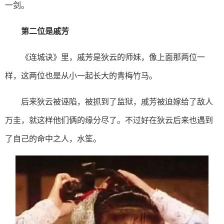
一剑。
第二位是戚芳
《连城诀》里，戚芳是狄云的师妹，像上面那两位一
样，这两位也是从小一起长大的青梅竹马。
后来狄云被诬陷，被抓到了监狱，戚芳被迫嫁给了敌人
万圭，就这样他们俩的缘分尽了。不过好在狄云后来也遇到
了自己的命中之人，水笙。