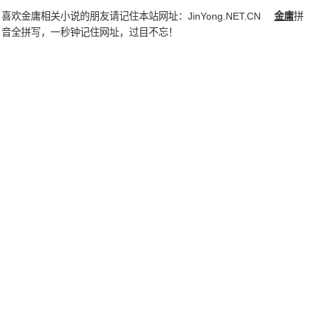
喜欢金庸相关小说的朋友请记住本站网址：
JinYong.NET.CN
金庸
拼
音全拼写，一秒钟记住网址，过目不忘！