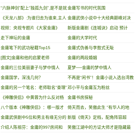
想过普通生活
“六脉神剑”配上“独孤九剑”,是不是就
金庸写书的时代氛围
天下无敌了?
《天龙八部》:为谁归去为谁来,主人
金庸武侠小说中十大经典巅峰对决
恩重朱帘卷
视频：央视专题片《大家金庸》
新版金庸剧《连城诀》启动 预计
2019年初开拍
走下神坛的金庸
金庸的大学时代
金庸笔下的武功秘籍Top15
金庸式伪善与李敖式无耻
[图文]金庸和他的启蒙老师
金庸的两段婚姻
金庸的三位美丽妻子与梦中情人
夏梦──金庸的梦中情人
金庸国学，深浅几何？
不再是“闲书”！金庸小说入选台湾教
科书试卷
金庸的另一个笔名：老师取名“查理”
邓小平与金庸互为粉丝
《神雕侠侣》中黄蓉为什么反对杨
金庸书房探秘
过娶小龙女？
八个版本《神雕侠侣》：哪一版才
倚天而去，笑傲此生 “有华人的地
是童年的最爱
方，就有金庸的武侠”
金庸武侠剧中5位和男主有缘无分的
新版《倚天》定档，配角阵容超
女子
强，有望成为金庸武侠经典作品
介绍人陈祖芬：金庸的997房间和
笑傲江湖中的方证大师才是隐藏最