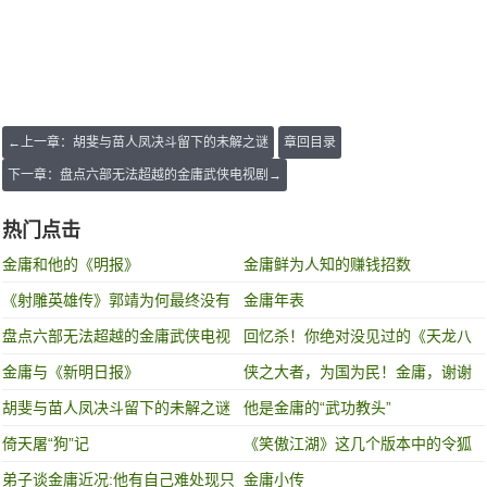
←上一章：胡斐与苗人凤决斗留下的未解之谜
章回目录
下一章：盘点六部无法超越的金庸武侠电视剧→
热门点击
金庸和他的《明报》
金庸鲜为人知的赚钱招数
《射雕英雄传》郭靖为何最终没有
金庸年表
选择华筝？
盘点六部无法超越的金庸武侠电视
回忆杀！你绝对没见过的《天龙八
剧
部》珍藏照
金庸与《新明日报》
侠之大者，为国为民！金庸，谢谢
你留下的侠义!
胡斐与苗人凤决斗留下的未解之谜
他是金庸的“武功教头”
倚天屠“狗”记
《笑傲江湖》这几个版本中的令狐
冲谁最符合你心中的形象?
弟子谈金庸近况:他有自己难处现只
金庸小传