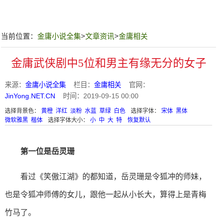
当前位置：
金庸小说全集
>
文章资讯
>
金庸相关
金庸武侠剧中5位和男主有缘无分的女子
来源：
金庸小说全集
栏目：
金庸相关
官网：
JinYong.NET.CN
时间：2019-09-15 00:00
选择背景色：
黄橙
洋红
淡粉
水蓝
草绿
白色
选择字体：
宋体
黑体
微软雅黑
楷体
选择字体大小：
小
中
大
特
恢复默认
第一位是岳灵珊
看过《笑傲江湖》的都知道，岳灵珊是令狐冲的师妹，
也是令狐冲师傅的女儿，跟他一起从小长大，算得上是青梅
竹马了。