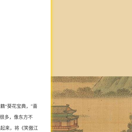
籍“葵花宝典，”喜
也很多，像东方不
加起来，将《笑傲江