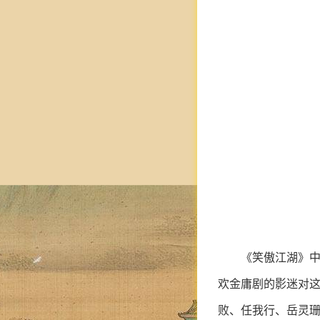
《笑傲江湖》中
欢金庸剧的影迷对这
败、任我行、岳灵