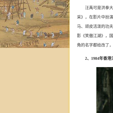
汪禹可是洪拳
采》，在影片中扮
马、顽皮活泼的功夫
影《笑傲江湖》，国
角的名字都给改了
2、1984年