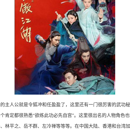
的主人公就是令狐冲和任盈盈了，这里还有一门很厉害的武功秘
个肯定都很熟悉“欲练此功必先自宫”。这里很出名的人物角色
珊、林平之、岳不群、左冷禅等等等。在中国大陆、香港和台湾