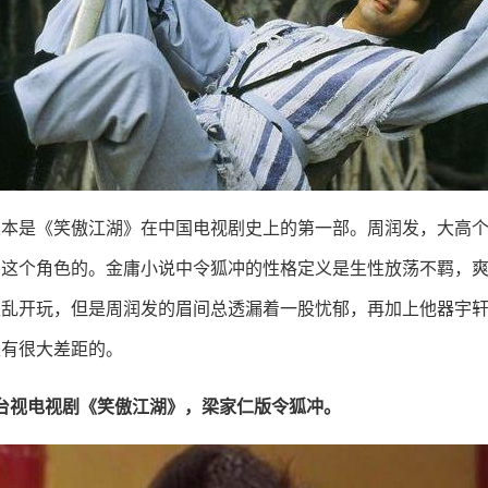
版本是《笑傲江湖》在中国电视剧史上的第一部。周润发，大高
冲这个角色的。金庸小说中令狐冲的性格定义是生性放荡不羁，
欢乱开玩，但是周润发的眉间总透漏着一股忧郁，再加上他器宇
是有很大差距的。
台湾台视电视剧《笑傲江湖》，梁家仁版令狐冲。