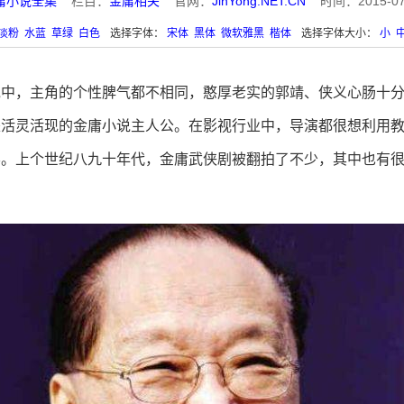
庸小说全集
栏目：
金庸相关
官网：
JinYong.NET.CN
时间：2015-07-1
淡粉
水蓝
草绿
白色
选择字体：
宋体
黑体
微软雅黑
楷体
选择字体大小：
小
中，主角的个性脾气都不相同，憨厚老实的郭靖、侠义心肠十分
是活灵活现的金庸小说主人公。在影视行业中，导演都很想利用
影。上个世纪八九十年代，金庸武侠剧被翻拍了不少，其中也有