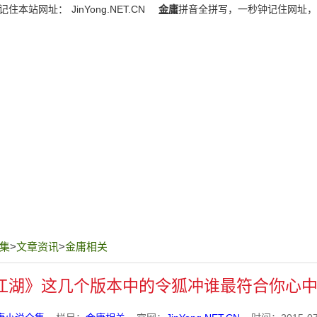
记住本站网址：
JinYong.NET.CN
金庸
拼音全拼写，一秒钟记住网址，
集
>
文章资讯
>
金庸相关
江湖》这几个版本中的令狐冲谁最符合你心中