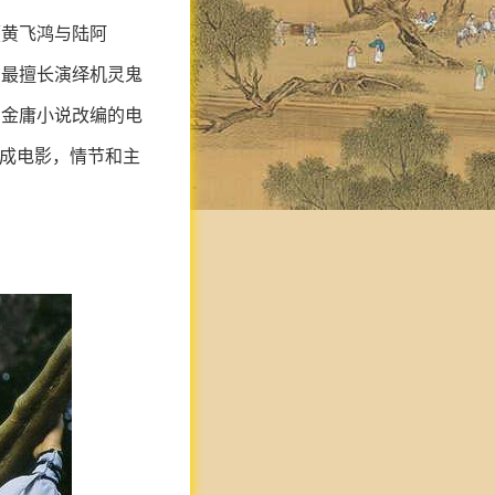
《黄飞鸿与陆阿
禹最擅长演绎机灵鬼
了金庸小说改编的电
编成电影，情节和主