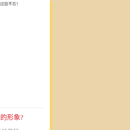
过目不忘！
的形象?