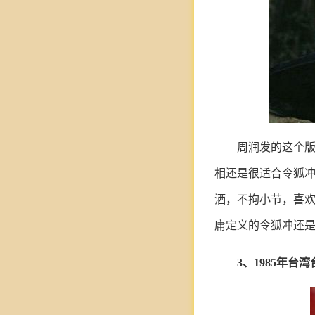
周润发的这个
相还是很适合令狐
洒，不拘小节，喜
庸定义的令狐冲还
3、1985年