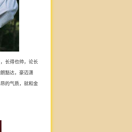
个，长得也帅，论长
爽朗豁达，豪迈潇
轩昂的气质，就和金