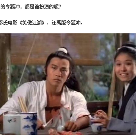
中的令狐冲，都是谁扮演的呢？
香港邵氏电影《笑傲江湖》，汪禹版令狐冲。