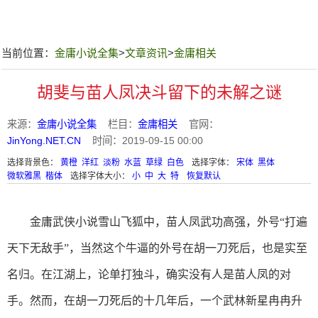
当前位置：
金庸小说全集
>
文章资讯
>
金庸相关
胡斐与苗人凤决斗留下的未解之谜
来源：
金庸小说全集
栏目：
金庸相关
官网：
JinYong.NET.CN
时间：2019-09-15 00:00
选择背景色：
黄橙
洋红
淡粉
水蓝
草绿
白色
选择字体：
宋体
黑体
微软雅黑
楷体
选择字体大小：
小
中
大
特
恢复默认
金庸武侠小说雪山飞狐中，苗人凤武功高强，外号“打遍
天下无敌手”，当然这个牛逼的外号在胡一刀死后，也是实至
名归。在江湖上，论单打独斗，确实没有人是苗人凤的对
手。然而，在胡一刀死后的十几年后，一个武林新星冉冉升