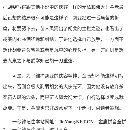
把胡斐写得跟其他小说中的侠客一样的无私和伟大！金老最
后设想的结局很有可能是这样子，胡斐经过一番痛苦的折
磨，将要劈下去，苗人凤猜出了胡斐的生世之谜，也看出了
胡斐内心充满犹豫和纠结，于是他选择自己放手，一方面不
想让胡斐背负骂名或者是沉重的心理负担，另一方面则是想
去九泉之下与武学知己胡一刀重逢。
可是，为了维护胡斐的侠客精神，金庸却不能这样明写
出来，否则会极大削弱胡斐的大侠光环，因为他没有放弃杀
死苗人凤的念头，而是苗人凤大彻大悟，自行选择以死成就
胡斐。于是，金庸也只好故意留下一个谜团，供读者遐想。
一秒钟记住本站网址：
JinYong.NET.CN
金庸
拼音全拼
写，一秒钟记住网址，过目不忘！