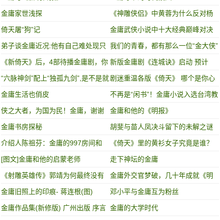
金庸家世浅探
《神雕侠侣》中黄蓉为什么反对杨
过娶小龙女？
倚天屠“狗”记
金庸武侠小说中十大经典巅峰对决
弟子谈金庸近况:他有自己难处现只
我们的青春，都有那么一位“金大侠”
想过普通生活
《新倚天》后，4部待播金庸剧，你
新版金庸剧《连城诀》启动 预计
期待哪一部？
2019年初开拍
“六脉神剑”配上“独孤九剑”,是不是就
剧迷重温各版《倚天》 哪个是你心
天下无敌了?
目中的"最经典"?
金庸生活也俏皮
不再是“闲书”！金庸小说入选台湾教
科书试卷
侠之大者，为国为民！金庸，谢谢
金庸和他的《明报》
你留下的侠义!
金庸书房探秘
胡斐与苗人凤决斗留下的未解之谜
介绍人陈祖芬：金庸的997房间和
《倚天》里的黄衫女子究竟是谁？
1997年
（神猜测）
[图文]金庸和他的启蒙老师
走下神坛的金庸
《射雕英雄传》郭靖为何最终没有
金庸外交官梦破，几十年成就《明
选择华筝？
报》系列
金庸旧照上的印痕- 蒋连根(图)
邓小平与金庸互为粉丝
金庸作品集(新修版) 广州出版 序言
金庸的大学时代