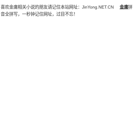
喜欢金庸相关小说的朋友请记住本站网址：
JinYong.NET.CN
金庸
拼
音全拼写，一秒钟记住网址，过目不忘！