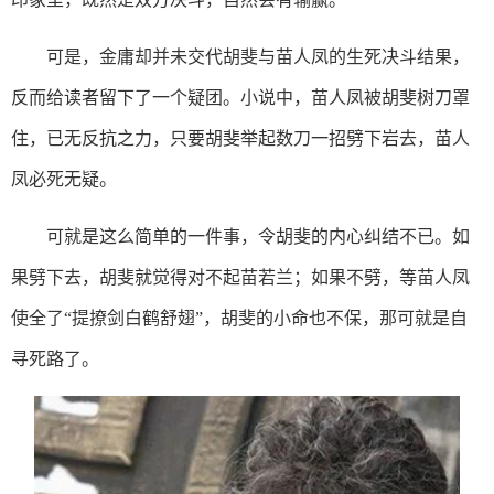
可是，金庸却并未交代胡斐与苗人凤的生死决斗结果，
反而给读者留下了一个疑团。小说中，苗人凤被胡斐树刀罩
住，已无反抗之力，只要胡斐举起数刀一招劈下岩去，苗人
凤必死无疑。
可就是这么简单的一件事，令胡斐的内心纠结不已。如
果劈下去，胡斐就觉得对不起苗若兰；如果不劈，等苗人凤
使全了“提撩剑白鹤舒翅”，胡斐的小命也不保，那可就是自
寻死路了。