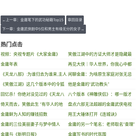
←上一章：金庸笔下的武功秘籍Top15
章回目录
下一章：金庸武侠剧中5位和男主有缘无分的女子→
热门点击
视频：央视专题片《大家金庸》
笑傲江湖中的方证大师才是隐藏最
深的伪君子？
金庸年表
再见大侠｜华人世界，你我心中都
有一个金庸!
《天龙八部》:为谁归去为谁来,主人
闲聊金庸：为啥原生家庭对张无忌
恩重朱帘卷
没有影响？
《笑傲江湖》这几个版本中的令狐
他是金庸的“武功教头”
冲谁最符合你心中的形象?
回忆杀！你绝对没见过的《天龙八
八个版本《神雕侠侣》：哪一版才
部》珍藏照
是童年的最爱
倚天而去，笑傲此生 “有华人的地
盘点六部无法超越的金庸武侠电视
方，就有金庸的武侠”
剧
金庸鲜为人知的赚钱招数
用王大锤体打开《连城诀》
金庸的三位美丽妻子与梦中情人
金庸的另一个笔名：老师取名“查理”
金庸与《新明日报》
金庸写书的时代氛围