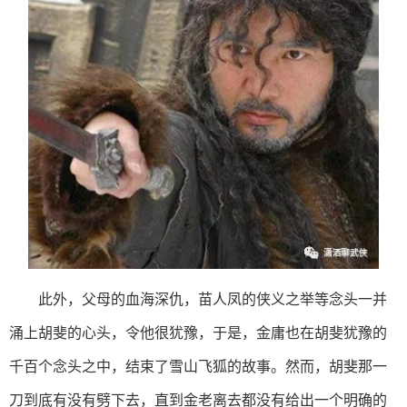
此外，父母的血海深仇，苗人凤的侠义之举等念头一并
涌上胡斐的心头，令他很犹豫，于是，金庸也在胡斐犹豫的
千百个念头之中，结束了雪山飞狐的故事。然而，胡斐那一
刀到底有没有劈下去，直到金老离去都没有给出一个明确的