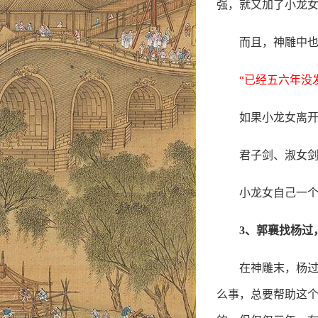
强，就又加了小龙女
而且，神雕中
“已经五六年没
如果小龙女离
君子剑、淑女
小龙女自己一
3、郭襄找杨过
在神雕末，杨过
么事，总要帮助这个