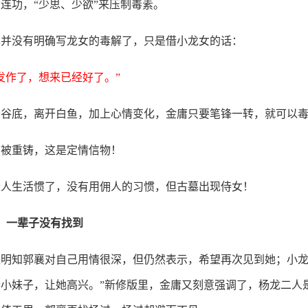
连功，“少思、少欲”来压制毒素。
也并没有明确写龙女的毒解了，只是借小龙女的话：
发作了，想来已经好了。”
开谷底，离开白鱼，加上心情变化，金庸只要笔锋一转，就可以
剑被重铸，这是定情信物！
个人生活惯了，没有用佣人的习惯，但古墓出现侍女！
，一辈子没有找到
明知郭襄对自己用情很深，但仍然表示，希望再次见到她；小龙
小妹子，让她高兴。”新修版里，金庸又刻意强调了，杨龙二人