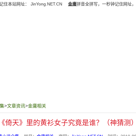
记住本站网址：
JinYong.NET.CN
金庸
拼音全拼写，一秒钟记住网址，
集
>
文章资讯
>
金庸相关
《倚天》里的黄衫女子究竟是谁？（神猜测