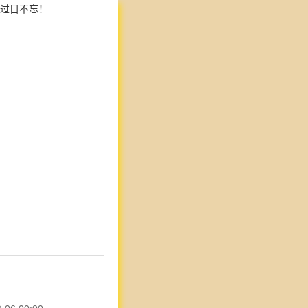
过目不忘！
）