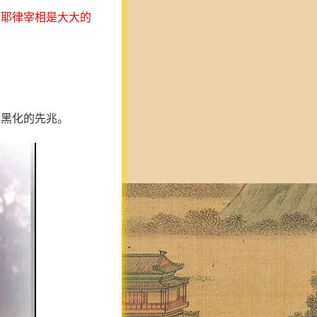
。耶律宰相是大大的
齐黑化的先兆。