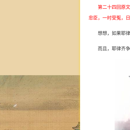
第二十四回原
忠臣，一时受冤，日后必
想想，如果耶
而且，耶律齐