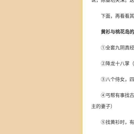
说，陈墨功夫深。
下面，再看看
黄衫与桃花岛
①全套九阴真
②降龙十八掌
③八个侍女，
④丐帮有事找
主的妻子）
⑤找黄衫时，