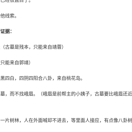
这已经很直白了。
其他线索。
的证据：
经（古墓是残本，只能来自靖蓉）
（只能来自郭靖）
四黑四白，四阴四阳合八卦，来自桃花岛。
古墓，而不找峨眉。（峨眉是前帮主的小姨子，古墓要比峨眉还
有一片树林，人在外面喊却不进去，等里面人接应，有点像八卦