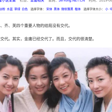
庸小说全集
栏目：
金庸相关
官网：
JinYong.NET.CN
时间：2019-08-0
淡粉
水蓝
草绿
白色
选择字体：
宋体
黑体
微软雅黑
楷体
选择字体大小：
小
龙、齐、芙四个重要人物的结局没有交代。
不交代。其实，金庸已经交代了。而且，交代的很清楚。