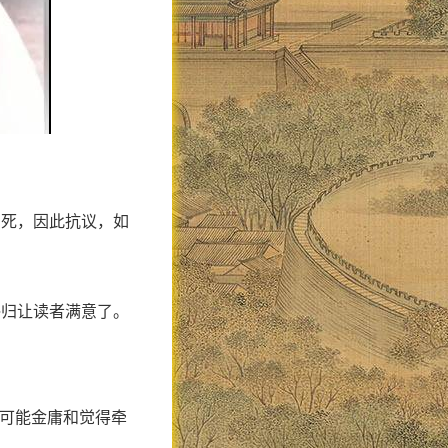
写死，因此抗议，如
终归让读者满意了。
，可能金庸和觉得牵