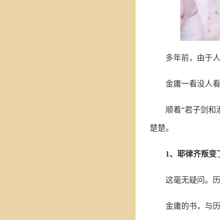
多年前，由于
金庸一看没人
顺着“君子剑和
楚楚。
1、耶律齐叛变
这毫无疑问。历
金庸的书，与