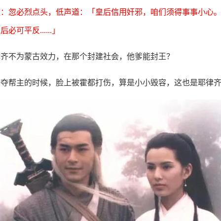
文：忽必烈点头，低声道：「皇后信用奸邪，咱们须得事事小心
可平反......」
律齐不为蒙古效力，在那个封建社会，他爹能封王？
争夺帮主的时候，脸上被霍都打伤，算是小小毁容，这也是耶律