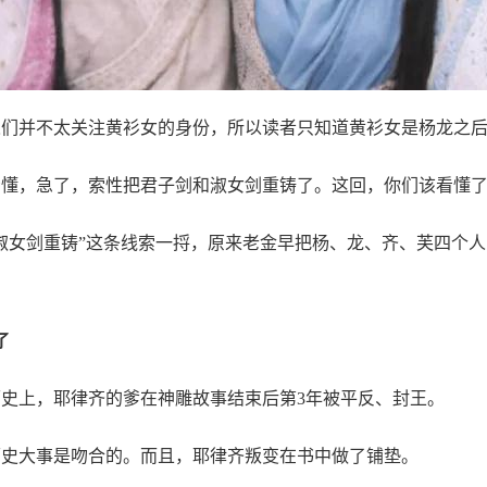
人们并不太关注黄衫女的身份，所以读者只知道黄衫女是杨龙之
看懂，急了，索性把君子剑和淑女剑重铸了。这回，你们该看懂
淑女剑重铸”这条线索一捋，原来老金早把杨、龙、齐、芙四个
了
史上，耶律齐的爹在神雕故事结束后第3年被平反、封王。
历史大事是吻合的。而且，耶律齐叛变在书中做了铺垫。