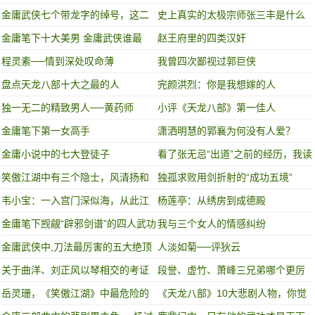
的人是谁？
金庸武侠七个带龙字的绰号，这二
史上真实的太极宗师张三丰是什么
人武功诡异，可称为“真龙”
样?
金庸笔下十大美男 金庸武侠谁最
赵王府里的四类汉奸
帅？
程灵素──情到深处叹命薄
我曾四次鄙视过郭巨侠
盘点天龙八部十大之最的人
完颜洪烈：你是我想嫁的人
独一无二的精致男人──黄药师
小评《天龙八部》第一佳人
金庸笔下第一女高手
潇洒明慧的郭襄为何没有人爱？
金庸小说中的七大登徒子
看了张无忌“出道”之前的经历，我读
到了人性中最大的恶
笑傲江湖中有三个隐士，风清扬和
独孤求败用剑折射的“成功五境”
莫大都是小隐，第三个才是大隐
韦小宝：一入宫门深似海，从此江
杨莲亭：从绣房到成德殿
湖是路人
金庸笔下觊觎“辟邪剑谱”的四人武功
我与三个女人的情感纠纷
谁高谁低？
金庸武侠中,刀法最厉害的五大绝顶
人淡如菊──评狄云
高手,其中有四个都很好色!
关于曲洋、刘正风以琴相交的考证
段誉、虚竹、萧峰三兄弟哪个更厉
害
岳灵珊，《笑傲江湖》中最危险的
《天龙八部》10大悲剧人物，你觉