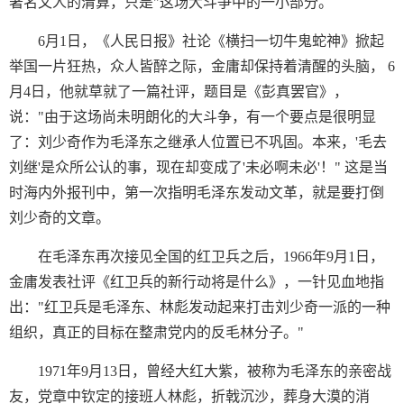
著名文人的清算，只是"这场大斗争中的一小部分。
6月1日，《人民日报》社论《横扫一切牛鬼蛇神》掀起
举国一片狂热，众人皆醉之际，金庸却保持着清醒的头脑， 6
月4日，他就草就了一篇社评，题目是《彭真罢官》，
说："由于这场尚未明朗化的大斗争，有一个要点是很明显
了：刘少奇作为毛泽东之继承人位置已不巩固。本来，'毛去
刘继'是众所公认的事，现在却变成了'未必啊未必'！" 这是当
时海内外报刊中，第一次指明毛泽东发动文革，就是要打倒
刘少奇的文章。
在毛泽东再次接见全国的红卫兵之后，1966年9月1日，
金庸发表社评《红卫兵的新行动将是什么》，一针见血地指
出："红卫兵是毛泽东、林彪发动起来打击刘少奇一派的一种
组织，真正的目标在整肃党内的反毛林分子。"
1971年9月13日，曾经大红大紫，被称为毛泽东的亲密战
友，党章中钦定的接班人林彪，折戟沉沙，葬身大漠的消