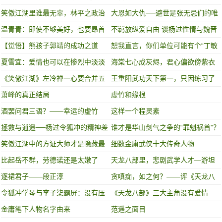
三丰垫底,第一太强!
笑傲江湖里谁最无辜，林平之政治
大恩如大仇──避世是张无忌们的唯
斗争的悲剧产物
一救赎
温青青：即使不够美好，也要昂首
不羁放纵爱自由 谈杨过性情与魏晋
去爱
风流的某种联系
【觉悟】熊孩子郭靖的成功之道
恕我直言，你们单位可能有个“丁敏
君”！
夏雪宜：爱情也可以在惨烈中淡淡
海棠七心成灰烬，君心偏欲傍紫衣
蔓延
《笑傲江湖》左冷禅一心要合并五
王重阳武功天下第一，只因练习了
岳剑派,到底为了什么?
这门武功
萧峰的真正结局
虚竹和缘根
酒罢问君三语？——幸运的虚竹
这样一个程灵素
拯救与逍遥──杨过令狐冲的精神差
谁才是华山剑气之争的“罪魁祸首”？
异
金庸：杨过和令狐冲
笑傲江湖中的方证大师才是隐藏最
细数金庸武侠十大传奇人物
深的伪君子？
比起岳不群，劳德诺还是太嫩了
天龙八部里，悲剧武学人才—游坦
之
逐裙君子——段正淳
贪嗔痴，如之何？——评《天龙八
部》
令狐冲学琴与李子柒霸屏：没有压
《天龙八部》三大主角没有爱情
力时的坚持，才最可贵！
金庸笔下人物名字由来
范遥之面目