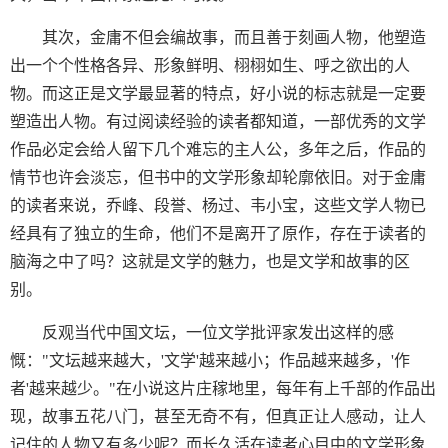
其次，金庸不但会编故事，而且善于刻画人物，他塑造
出一个个性格各异、形象鲜明、栩栩如生、呼之欲出的人
物。而这正是文学最显著的特点，好小说的标志就是一定要
塑造出人物。有过阅读经验的读者都知道，一部优秀的文学
作品必定会给人留下几个难忘的主人公，多年之后，作品的
情节也许会淡忘，但书中的文学形象却轮廓依旧。对于金庸
的读者来说，乔峰、段誉、杨过、韦小宝，这些文学人物已
经具有了独立的生命，他们不是离开了原作，存在于读者的
脑海之中了吗？这就是文学的魅力，也是文学和故事的区
别。
反观当代中国文坛，一位文学批评家发出这样的感
慨："文坛越来越大，'文学'越来越小；作品越来越多，'作
者'越来越少。"在小说这片庄稼地里，每年有上千部的作品出
现，故事五花八门，甚至无奇不有，但真正让人感动，让人
记住的人物又有多少呢？而长久活在读者心目中的文学形象