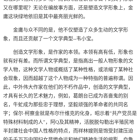
又在哪里呢？无论在编故事方面，还是塑造文学形象上，金
庸这块绿地依旧是其中最亮丽光鲜的。
金庸与众不同的是，他不仅塑造了众多生动的文学形
象，而且还贡献了一个文学典型--韦小宝。
创造文学形象，是作家的本领。本领有高有低，形象也
就有好有差。而所谓文学典型，是指高出一般人物形象的文
学人物，这种文学人物或概括了某种性格，或浓缩了某种社
会现象，因而超越了这个人物成为一种特指的普遍称谓。因
此，中外伟大作家在他们的不朽作品中，创造的文学典型，
才具有长久的艺术魅力，例如，葛朗台已成为吝啬鬼的别
名，牛虻成为那些忠于理想，坚毅顽强的革命者的共同名
字；保尔·柯察金就是布尔什维克的化身，昭示着"共产党员是
特殊材料制成的人"，阿Q及其精神，活脱脱勾勒出半殖民地
半封建社会中国人性格的特点，而祥林嫂则是饱受封建压迫
的千千万万中国妇女悲惨命运和她们精神生活的缩影。自鲁