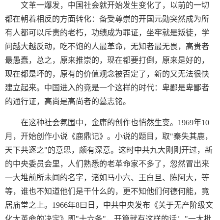
文革一爆发，中国社会就开始发生变化了，以前的一切
都在朝着相反的方面转化：备受尊崇的开国元勋突然成为所
有人都可以斥责的老朽，功绩成为罪证，坐牢就是叛徒，学
问越大越反动，吃不饱的人最革命，无知者最无畏，高贵者
最愚蠢，总之，原来推崇的，现在都要打倒，原来是好的，
现在都是坏的，原有的价值观念被否定了，新的又无法很快
建立起来。中国进入的竟是一个这样的时代：卑鄙是卑鄙者
的通行证，高尚是高尚者的墓志铭。
在这种社会氛围中，金庸的创作也悄然生变。1969年10
月，开始创作小说《鹿鼎记》。小说的题目，取"秦失其鹿，
天下共逐之"的意思，颇有深意。这时中共九大刚刚开过，新
的中央委员会里，人们熟悉的老革命家不多了，忽然冒出来
一大堆前所未闻的名字，诸如马小六、王白旦、陈阿大，等
等，谁也不知道他们是干什么的，更不知他们何德何能，竟
居庙堂之上。1966年8曰日，中共中央发布《关于无产阶级文
化大革命的决定》即"十六条"，开篇就有这样的话："一大批