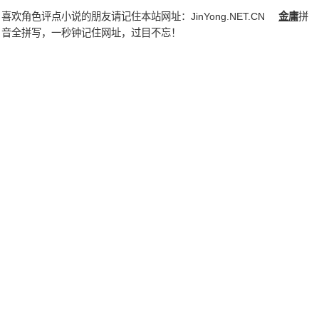
喜欢角色评点小说的朋友请记住本站网址：
JinYong.NET.CN
金庸
拼
音全拼写，一秒钟记住网址，过目不忘！