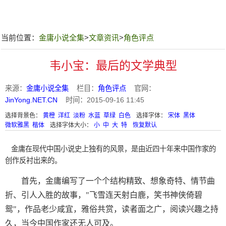
当前位置：
金庸小说全集
>
文章资讯
>
角色评点
韦小宝：最后的文学典型
来源：
金庸小说全集
栏目：
角色评点
官网：
JinYong.NET.CN
时间：2015-09-16 11:45
选择背景色：
黄橙
洋红
淡粉
水蓝
草绿
白色
选择字体：
宋体
黑体
微软雅黑
楷体
选择字体大小：
小
中
大
特
恢复默认
金庸在现代中国小说史上独有的风景，是由近四十年来中国作家的
创作反衬出来的。
首先，金庸编写了一个个结构精致、想象奇特、情节曲
折、引人入胜的故事，"飞雪连天射白鹿，笑书神侠倚碧
鸳"，作品老少咸宜，雅俗共赏，读者面之广，阅读兴趣之持
久，当今中国作家还无人可及。