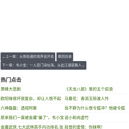
←上一章：从周伯通的境界说开去
章回目录
下一章：韦小宝：一入宫门深似海，从此江湖是路人→
热门点击
萧峰大悲剧
《天龙八部》里的五个前浪
欧阳锋很坏很复杂，却让人恨不起
马春花：香消玉殒谁人怜
了！
六神磊磊：透视阿紫
岳不群为什么恨令狐冲？他被令狐
冲戳中痛点
原来我们一直被金庸“骗了”，韦小宝
说小和尚虚竹
的老婆只有一个，就是...
金庸武侠,七大武林高手内功排名,张
段誉的爱情：你妹啊！