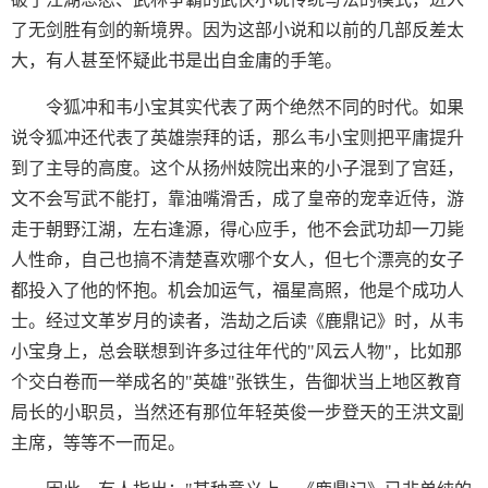
了无剑胜有剑的新境界。因为这部小说和以前的几部反差太
大，有人甚至怀疑此书是出自金庸的手笔。
令狐冲和韦小宝其实代表了两个绝然不同的时代。如果
说令狐冲还代表了英雄崇拜的话，那么韦小宝则把平庸提升
到了主导的高度。这个从扬州妓院出来的小子混到了宫廷，
文不会写武不能打，靠油嘴滑舌，成了皇帝的宠幸近侍，游
走于朝野江湖，左右逢源，得心应手，他不会武功却一刀毙
人性命，自己也搞不清楚喜欢哪个女人，但七个漂亮的女子
都投入了他的怀抱。机会加运气，福星高照，他是个成功人
士。经过文革岁月的读者，浩劫之后读《鹿鼎记》时，从韦
小宝身上，总会联想到许多过往年代的"风云人物"，比如那
个交白卷而一举成名的"英雄"张铁生，告御状当上地区教育
局长的小职员，当然还有那位年轻英俊一步登天的王洪文副
主席，等等不一而足。