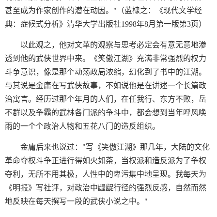
甚至成为作家创作的潜在动因。"（蓝棣之：《现代文学经
典：症候式分析》清华大学出版社1998年8月第一版第3页）
以此观之，他对文革的观察与思考必定会有意无意地渗
透到他的武侠世界中来。《笑傲江湖》充满非常强烈的权力
斗争意识，像是那个动荡政局浓缩，幻化到了书中的江湖。
与其说是金庸在写武侠故事，不如说他是在讲述一个长篇政
治寓言。经历过那个年月的人们，在任我行、东方不败，岳
不群以及争霸的武林各门派的争斗中，都会想到当年呼风唤
雨的一个个政治人物和五花八门的造反组织。
金庸后来也说过："写《笑傲江湖》那几年，大陆的文化
革命夺权斗争正进行得如火如荼，当权派和造反派为了争权
夺利，无所不用其极，人性中的卑污集中地呈现。我每天为
《明报》写社评，对政治中龌龊行径的强烈反感，自然而然
地反映在每天撰写一段的武侠小说之中。"