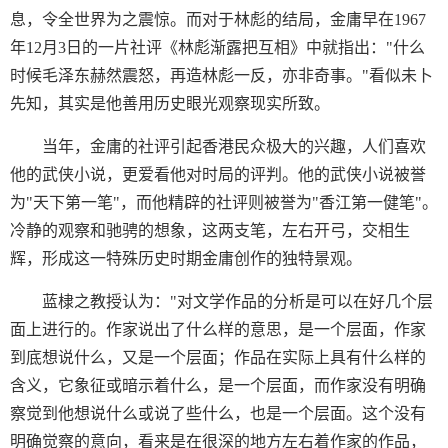
息，令全世界为之震惊。而对于林彪的结局，金庸早在1967
年12月3日的一片社评《林彪渐露把互相》中就指出："什么
时候毛泽东赫然震怒，再造林彪一反，亦非奇事。"看似未卜
先知，其实是他善用历史眼光观察现实所致。
当年，金庸的社评引起香港民众极大的兴趣，人们喜欢
他的武侠小说，更爱看他对时局的评判。他的武侠小说被誉
为"天下第一笔"，而他精辟的社评则被誉为"香江第一健笔"。
冷静的观察和驰骋的想象，这两支笔，左右开弓，交相生
辉，形成这一特殊历史时期金庸创作的独特景观。
蓝棣之教授认为："对文学作品的分析是可以在好几个层
面上进行的。作家说出了什么样的意思，是一个层面，作家
到底想说什么，又是一个层面；作品在实际上具有什么样的
含义，它象征或暗示着什么，是一个层面，而作家没有明确
察觉到他想说什么或说了些什么，也是一个层面。这个没有
明确觉察的意向，看来是在很深的地方左右着作家的作品，