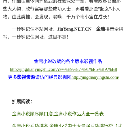
市，仔细往当今问鼎逐鹿的社会深处一望，看看政客官僚那
些大人物，款爷富婆那些成功人士，再看看那些"超女"小人
物，由此类推，会发现，哟嗬，千万个韦小宝在成长！
一秒钟记住本站网址：
JinYong.NET.CN
金庸
拼音全拼
写，一秒钟记住网址，过目不忘！
金庸小说改编的各个版本影视作品
http://jingdianyingshi.com/?s=%E9%87%91%E5%BA%B8
更多
影视资源
请访问经典影视网
http://jingdianyingshi.com/
扩展阅读：
金庸小说顺序顺口溜,金庸小说作品大全一览表
金庸小说武功排名,金庸小说中十大最强武功排行榜【武