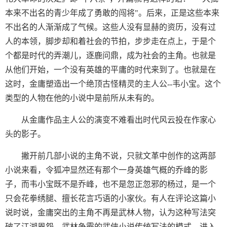
本来不出名的青少年成了勇敢的闯将"。后来，正是这些本来
不出名的人渐渐成了气候。这些人没有显赫的资历，没有过
人的本领，脚步却和着社会的节拍，步步走在点上，于是个
个都是时代的弄潮儿，逐鹿问鼎，成为社会的主角。也就是
从他们开始，一个没有英雄的平庸的时代来到了。也就是在
这时，金庸塑造出一个绝顶古怪精灵的主人公--韦小宝。这个
类型的人物在他的小说中是前所从未有的。
从金庸作品主人公的演变不难看出时代风云投在作家心
头的影子。
撇开前几部小说的主角不说，只就文革中创作的这两部
小说来看，令狐冲显然还有那个一身英雄气概的乔峰的影
子，而韦小宝既不是乔峰，也不是忽正忽邪的杨过，是一个
只会花拳绣腿、擅长花言巧语的小家伙。有人在评论这篇小
说时说，金庸突出的主角不再是武林人物，认为这种写法突
破了江湖恩怨、武林争霸的武侠小说传统写法的模式，进入