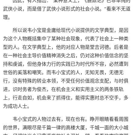
因此，有人指出："某种意义上，《鹿鼎记》已非单纯的
武侠小说，而是借了武侠小说形式的社会小说。"看来不无道
理。
所以说韦小宝是金庸给现代小说提供的文学典型，是因
为这个人物概括集中了某种社会现象，代表了社会上一种类
型的人。在文学典型上，他的对应人物是堂吉诃德。后者是
在一种社会主导价值精神消失之后，仍对这种价值信念的坚
持和虔诚，但他身体力行的实践已为时代所不容，必然遭到
世俗的奚落和嘲笑。而韦小宝式的人，无知无畏，无德无
行，没有特殊的转业本领，不受任何价值观念支配，与时俱
进，识时务者为俊杰，在机会主义和实用主义的两条铁轨
上，行走自如，机会来了抓得住，能得实惠时总不空手，多
为成功人士。
韦小宝式的人物过去有，现在也有。睁开眼睛看看周围
的世界，满眼尽是千篇一律的高楼大厦，千城一面的大小城