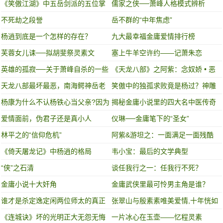
《笑傲江湖》中五岳剑派的五位掌
儒家之侠──萧峰人格模式辨析
门人武功高低如何？
不死劫之段誉
岳不群的“中年焦虑”
杨逍到底是一个怎样的存在？
九大最幸福金庸爱情排行榜
芙蓉女儿诔──拟胡斐祭灵素文
塞上牛羊空许约——记萧朱恋
英雄的孤寂──关于萧峰自杀的一些
《天龙八部》之阿紫：念奴娇 • 恶
思考
之花
天龙八部最坏最恶，南海鳄神岳老
笑傲中的独孤求败竟是杨过？神雕
三其实该叫做岳老大
中的独孤求败
杨康为什么不认杨铁心当父亲?因为
揭秘金庸小说里的四大名中医传奇
杨铁心也不拿他当儿子啊
故事
爱情面前，伪君子还是真小人
仪琳──金庸笔下的“圣女”
林平之的“信仰危机”
阿紫&游坦之：一面满足一面残酷
《倚天屠龙记》中杨逍的格局
韦小宝：最后的文学典型
“侠”之石清
谈任我行之一：任我行不死？
金庸小说十大奸角
金庸武侠里最可怜男主角是谁？
谁才是杀定逸定闲两位师太的真正
张翠山与殷素素唯美爱情,十年恍如
凶手？
梦,梦醒渡黄泉!
《连城诀》坏的光明正大无怨无悔
一片冰心在玉壶——忆程灵素