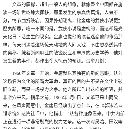
文革的震撼，超出一般人的想象，就像整个中国都在施
演一场旷世乾坤大挪移，那里发生的事真伪莫辨，人鬼不
分，情节曲折跌宕，因果扑朔迷离，比金庸的武侠小说更加
匪夷所思，唯一不同的是，武侠小说是虚构的，而这却是光
天化日下活生生的现实。金庸也像他的读者迷恋他的作品那
样，每天阅读着这场惊天动地的人间大戏，不由想参透其中
的奥秘。凭着新闻职业的敏锐反应和丰厚的历史学养，他对
发生着的事件，都作出令人惊奇的预测。试举几例：
1966年文革一开始，金庸就以其独有的新闻慧眼，认为
这场名为文化的所谓大革命，真正的目的并不是在文化上破
旧立新，而是一场权力之争。他之所以作出这样的断语，并
非空穴来风。稍早之前，1966年5月6日，文革已是山雨欲
来，在风声雨意中，金庸已经嗅出了点什么，在《郭沫若认
错求饶》这篇社评中，他指出："从各种迹象看来，中共内部
正在进行一项非常剧烈的权力之争。这一次对吴晗、田汉等