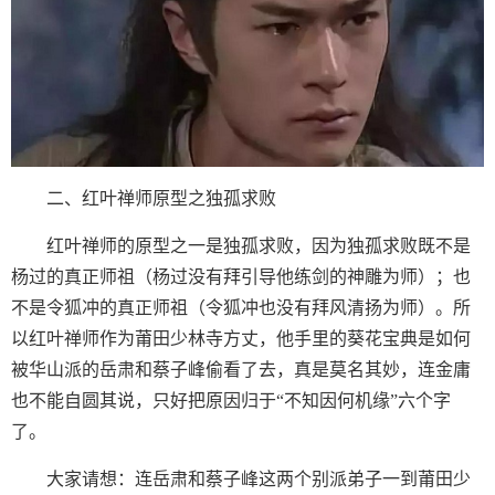
二、红叶禅师原型之独孤求败
红叶禅师的原型之一是独孤求败，因为独孤求败既不是
杨过的真正师祖（杨过没有拜引导他练剑的神雕为师）；也
不是令狐冲的真正师祖（令狐冲也没有拜风清扬为师）。所
以红叶禅师作为莆田少林寺方丈，他手里的葵花宝典是如何
被华山派的岳肃和蔡子峰偷看了去，真是莫名其妙，连金庸
也不能自圆其说，只好把原因归于“不知因何机缘”六个字
了。
大家请想：连岳肃和蔡子峰这两个别派弟子一到莆田少