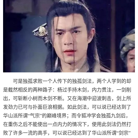
可是独孤求败一个人传下的独孤剑法，两个人学到的却
是截然相反的两种路子：杨过手持木剑，内力贯注，一剑削
出，可斩断小树而木剑不断。又在海潮中迎波刺击，剑上所
发劲力已可与扑面巨浪相据。如此剑法，可以说已经达到了
华山派所谓“气宗”的巅峰境界；而令狐冲学会独孤九剑后，
在重伤之后不能使出一点内力的情况下，使用此剑法仍然打
败了许多一流的高手，可以说已经达到了华山派所谓“剑宗”