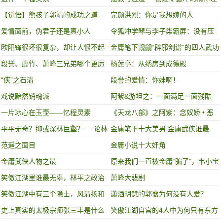
异
【觉悟】熊孩子郭靖的成功之道
完颜洪烈：你是我想嫁的人
爱情面前，伪君子还是真小人
令狐冲学琴与李子柒霸屏：没有压
力时的坚持，才最可贵！
欧阳锋很坏很复杂，却让人恨不起
金庸笔下觊觎“辟邪剑谱”的四人武功
了！
谁高谁低？
段誉、虚竹、萧峰三兄弟哪个更厉
杨莲亭：从绣房到成德殿
害
“侠”之石清
段誉的爱情：你妹啊！
戏说黯然销魂派
阿紫&游坦之：一面满足一面残酷
一片冰心在玉壶——忆程灵素
《天龙八部》之阿紫：念奴娇 • 恶
之花
平平无奇？抑或深林巨壑？──论林
金庸笔下十大美男 金庸武侠谁最
平之
帅？
范遥之面目
金庸小说十大奸角
金庸武侠人物之最
原来我们一直被金庸“骗了”，韦小宝
的老婆只有一个，就是...
笑傲江湖里谁最无辜，林平之政治
萧峰大悲剧
斗争的悲剧产物
笑傲江湖中有三个隐士，风清扬和
潇洒明慧的郭襄为何没有人爱？
莫大都是小隐，第三个才是大隐
史上真实的太极宗师张三丰是什么
笑傲江湖自宫的4人中为何只有东方