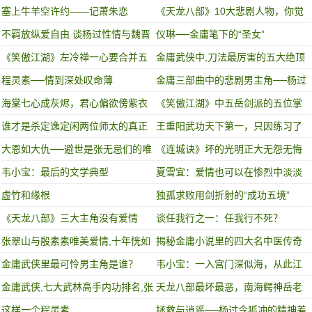
中的独孤求败
塞上牛羊空许约——记萧朱恋
《天龙八部》10大悲剧人物，你觉
得谁最可怜？
不羁放纵爱自由 谈杨过性情与魏晋
仪琳──金庸笔下的“圣女”
风流的某种联系
《笑傲江湖》左冷禅一心要合并五
金庸武侠中,刀法最厉害的五大绝顶
岳剑派,到底为了什么?
高手,其中有四个都很好色!
程灵素──情到深处叹命薄
金庸三部曲中的悲剧男主角──杨过
海棠七心成灰烬，君心偏欲傍紫衣
《笑傲江湖》中五岳剑派的五位掌
门人武功高低如何？
谁才是杀定逸定闲两位师太的真正
王重阳武功天下第一，只因练习了
凶手？
这门武功
大恩如大仇──避世是张无忌们的唯
《连城诀》坏的光明正大无怨无悔
一救赎
的人是谁？
韦小宝：最后的文学典型
夏雪宜：爱情也可以在惨烈中淡淡
蔓延
虚竹和缘根
独孤求败用剑折射的“成功五境”
《天龙八部》三大主角没有爱情
谈任我行之一：任我行不死？
张翠山与殷素素唯美爱情,十年恍如
揭秘金庸小说里的四大名中医传奇
梦,梦醒渡黄泉!
故事
金庸武侠里最可怜男主角是谁？
韦小宝：一入宫门深似海，从此江
湖是路人
金庸武侠,七大武林高手内功排名,张
天龙八部最坏最恶，南海鳄神岳老
三丰垫底,第一太强!
三其实该叫做岳老大
这样一个程灵素
拯救与逍遥──杨过令狐冲的精神差