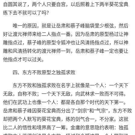
自圆其说了，两个人只要自宫，以后照着上下两半葵花宝典
练下去不就可以了吗？
唯一的原因，就是让岳肃和蔡子峰脑袋里少根弦，然后
好让渡元禅师来给二人指点一番。因为岳肃的原型杨过让神
雕指点过，蔡子峰的原型令狐冲也让风清扬指点过，所以神
雕和风清扬转化的渡元禅师一到，岳肃和蔡子峰一定也要让
他指点才可以过关。
四、东方不败原型之独孤求败
东方不败和独孤求败在名字上就像是一个人：一个天下
无敌，自称不败；一个天下无敌，向武林求一败而不可得。
他们在武功上也像一个人：都是各自那个时代的天下第一。
岳肃和蔡子峰因葵花宝典而分出了“剑宗”和“气宗”，东方不败
却把两个人默写的葵花宝典，练的剑气合一，不分家。这就
比二人的悟性和境界高了一筹。金庸的意思隐约表明：独孤