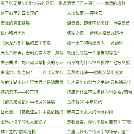
样?
不败最强？
看了张无忌“出道”之前的经历，我读
酒罢问君三语？——幸运的虚竹
到了人性中最大的恶
赵王府里的四类汉奸
人淡如菊──评狄云
萧峰的真正结局
温青青：即使不够美好，也要昂首
去爱
说小和尚虚竹
儒家之侠──萧峰人格模式辨析
《天龙八部》里的五个前浪
独一无二的精致男人──黄药师
天龙八部里，悲剧武学人才—游坦
杨逍到底是一个怎样的存在？
之
关于曲洋、刘正风以琴相交的考证
岳不群为什么恨令狐冲？他被令狐
冲戳中痛点
贪嗔痴，如之何？——评《天龙八
芙蓉女儿诔──拟胡斐祭灵素文
部》
笑傲江湖中的方证大师才是隐藏最
谁才是华山剑气之争的“罪魁祸首”？
深的伪君子？
金庸：杨过和令狐冲
逐裙君子——段正淳
杨康为什么不认杨铁心当父亲?因为
杨铁心也不拿他当儿子啊
《倚天屠龙记》中杨逍的格局
岳不群的“中年焦虑”
岳灵珊，《笑傲江湖》中最危险的
我与三个女人的情感纠纷
政治人物
金庸小说中的七大登徒子
恕我直言，你们单位可能有个“丁敏
君”！
林平之的“信仰危机”
金庸武侠七个带龙字的绰号，这二