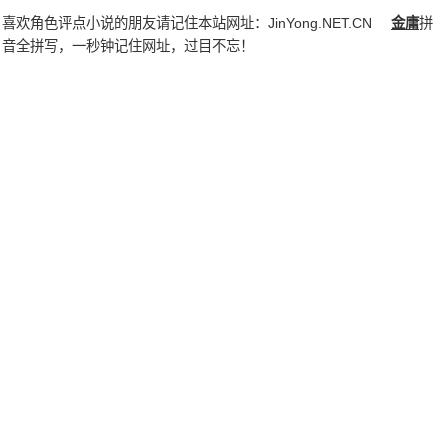
喜欢角色评点小说的朋友请记住本站网址：
JinYong.NET.CN
金庸
拼
音全拼写，一秒钟记住网址，过目不忘！