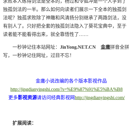
求败本人练得剑法是全本的，杨过和令狐冲是一个人学到了
独孤剑法的一半。那么如何向读者们展示一下全本的独孤剑
法呢？独孤求败除了神雕和风清扬分别继承了两路剑法，没
有别人了。只好把全套的独孤剑法隐入了葵花宝典中，至于
读者能不能看得出来，就全靠悟性了……
一秒钟记住本站网址：
JinYong.NET.CN
金庸
拼音全拼
写，一秒钟记住网址，过目不忘！
金庸小说改编的各个版本影视作品
http://jingdianyingshi.com/?s=%E9%87%91%E5%BA%B8
更多
影视资源
请访问经典影视网
http://jingdianyingshi.com/
扩展阅读：