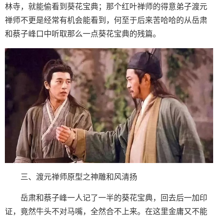
林寺，就能偷看到葵花宝典；那个红叶禅师的得意弟子渡元
禅师不更是经常有机会能看到，何至于后来苦哈哈的从岳肃
和蔡子峰口中听取那么一点葵花宝典的残篇。
三、渡元禅师原型之神雕和风清扬
岳肃和蔡子峰一人记了一半的葵花宝典，回去后一加印
证，竟然牛头不对马嘴，全然合不上来。在这里金庸又不能