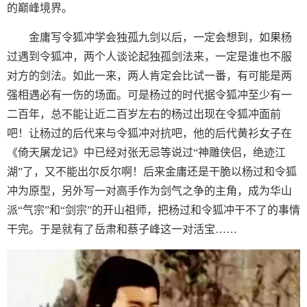
的巅峰境界。
金庸写令狐冲学会独孤九剑以后，一定会想到，如果杨
过遇到令狐冲，两个人谈论起独孤剑法来，一定是谁也不服
对方的剑法。如此一来，两人肯定会比试一番，有可能是两
强相遇必有一伤的场面。可是杨过的时代据令狐冲至少有一
二百年，总不能让近二百岁左右的杨过出现在令狐冲面前
吧！让杨过的后代来与令狐冲对抗吧，他的后代黄衫女子在
《倚天屠龙记》中已经对张无忌等说过“神雕侠侣，绝迹江
湖”了，又不能出尔反尔啊！后来金庸还是干脆以杨过和令狐
冲为原型，另外写一对高手作为剑气之争的主角，成为华山
派“气宗”和“剑宗”的开山祖师，把杨过和令狐冲干不了的事情
干完。于是就有了岳肃和蔡子峰这一对活宝……