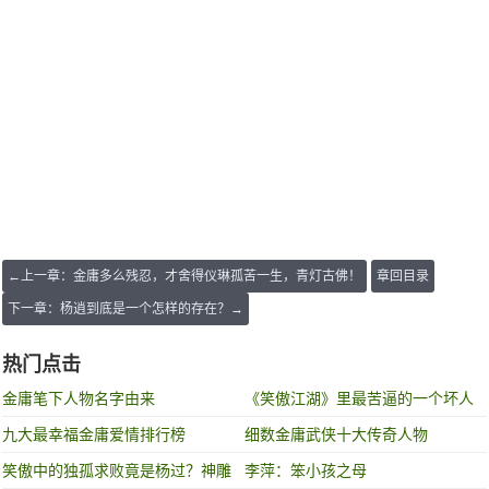
←上一章：金庸多么残忍，才舍得仪琳孤苦一生，青灯古佛！
章回目录
下一章：杨逍到底是一个怎样的存在？→
热门点击
金庸笔下人物名字由来
《笑傲江湖》里最苦逼的一个坏人
九大最幸福金庸爱情排行榜
细数金庸武侠十大传奇人物
笑傲中的独孤求败竟是杨过？神雕
李萍：笨小孩之母