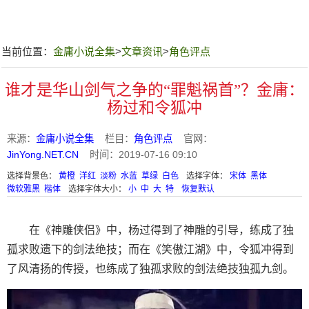
当前位置：
金庸小说全集
>
文章资讯
>
角色评点
谁才是华山剑气之争的“罪魁祸首”？金庸：
杨过和令狐冲
来源：
金庸小说全集
栏目：
角色评点
官网：
JinYong.NET.CN
时间：2019-07-16 09:10
选择背景色：
黄橙
洋红
淡粉
水蓝
草绿
白色
选择字体：
宋体
黑体
微软雅黑
楷体
选择字体大小：
小
中
大
特
恢复默认
在《神雕侠侣》中，杨过得到了神雕的引导，练成了独
孤求败遗下的剑法绝技；而在《笑傲江湖》中，令狐冲得到
了风清扬的传授，也练成了独孤求败的剑法绝技独孤九剑。