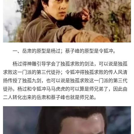
一、岳肃的原型是杨过；蔡子峰的原型是令狐冲。
杨过得神雕引导学会了独孤求败的剑法，可以说是独孤
求败这一门派的第三代徒孙；令狐冲得独孤求败的传人风清
扬传授了独孤九剑，也可以说是独孤求败这一门派的第三代
徒孙。杨过和令狐冲马马虎虎的可以算是师兄弟了，因此由
二人转化出来的岳肃和蔡子峰也就是师兄弟。