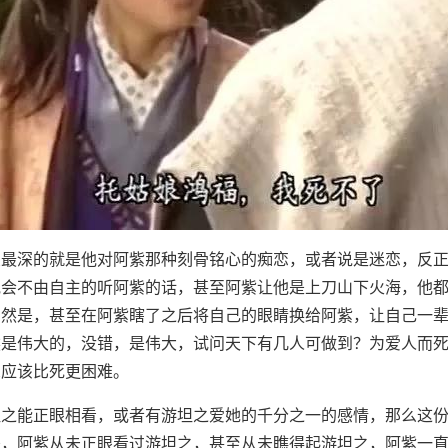
象最深的就是他对阿紫那种刻骨铭心的痴恋，或者说是迷恋，反
他会不由自主的听阿紫的话，甚至阿紫让他是上刀山下火海，他
当然是，甚至在阿紫瞎了之后将自己的眼睛换给阿紫，让自己一
然是伟大的，没错，是伟大，试问天下有几人可做到？为爱人而
想应该比死更困难。
坦之能正眼相看，或者有游坦之爱她的千分之一的感情，那么这
是，阿紫从未正眼看过游坦之，甚至从未瞧得起游坦之，阿紫一