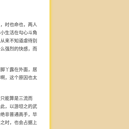
狂，时也命也，两人
从小生活在勾心斗角
，从来不知道虐待别
那么强烈的快感，而
的脚丫露在外面，居
余啊，这个原因也太
功只能算是三流而
如此，以游坦之的武
，绝非普通高手，毕
手之时，也会占据上