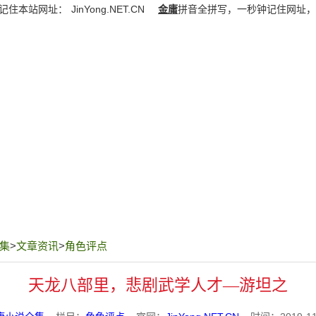
记住本站网址：
JinYong.NET.CN
金庸
拼音全拼写，一秒钟记住网址，
集
>
文章资讯
>
角色评点
天龙八部里，悲剧武学人才—游坦之