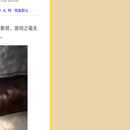
8 10:28
中
大
特
恢复默认
庄聚贤，游坦之毫无
象。