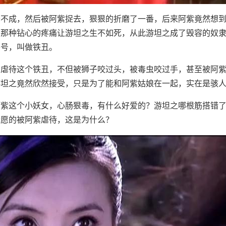
峰不成，然后被阿紫捉去，狠狠的折磨了一番，后来阿紫竟然想
，那种钻心的疼痛让游坦之生不如死，从此游坦之成了毁容的奴
外号，叫做铁丑。
的虐待这个铁丑，不但被狮子咬过头，被毒虫咬过手，甚至被阿
游坦之竟然欣然接受，只是为了能和阿紫姑娘在一起，实在是骇
阿紫这个小妖女，心肠狠毒，有什么好爱的？游坦之哪根筋搭错
情愿的被阿紫虐待，这是为什么？