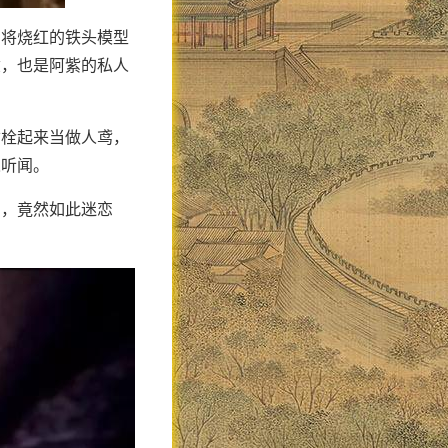
到将烧红的铁头模型
隶，也是阿紫的私人
紫栓起来当做人鸢，
人听闻。
了，竟然如此迷恋