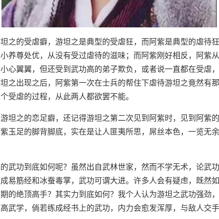
游坦之的受虐癖，游坦之是典型的受虐狂，而阿紫是典型的虐待
从小养尊处优，从没有受过虐待的滋味；而阿紫刚好相反，阿紫
是小心翼翼，但还受到武功高的弟子欺负，或者说一直都在受虐
游坦之出现之后，阿紫第一次在士兵的帮住下虐待游坦之竟然有
这个受虐的过程，从此两人都欲罢不能。
是游坦之的恋足癖，还记得游坦之第二次见到阿紫时，见到阿紫
阿紫玉足的脚背脚底，实在是让人匪夷所思，屌丝本色，一览无
龙的武功到底如何呢？虽然出自武林世家，然而不学无术，论武
练成易筋经和冰蚕毒掌，武功可谓大进。许多人会有疑虑，既然
时期的绝顶高手？其实力到底如何？我个人认为游坦之武功强劲
至高武学，倘若练成经书上的武功，内力会愈发浑厚，与敌人交