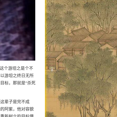
是这个游坦之是个不
所以游坦之终日无所
目标，那就是“杀死
标这辈子是完不成
般的阿紫，他对容貌
中重新树立的目标便