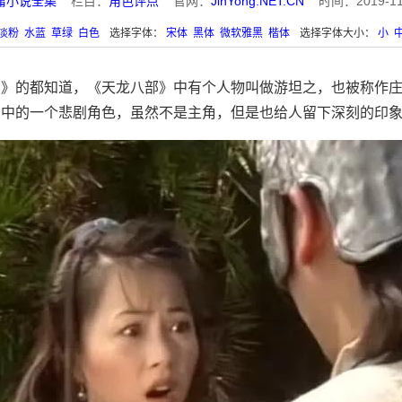
庸小说全集
栏目：
角色评点
官网：
JinYong.NET.CN
时间：2019-11-2
淡粉
水蓝
草绿
白色
选择字体：
宋体
黑体
微软雅黑
楷体
选择字体大小：
小
部》的都知道，《天龙八部》中有个人物叫做游坦之，也被称作
》中的一个悲剧角色，虽然不是主角，但是也给人留下深刻的印