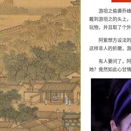
游坦之偷袭乔
戴到游坦之的头上
玩物，并且取了个
阿紫想方设法
这样非人的折磨，
有人要问了，
她？竟然如此心甘