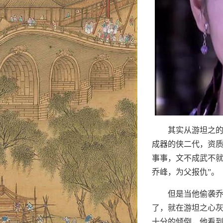
其实从游坦之的
成器的侠二代，资
事事，文不成武不就
乔峰，为父报仇”。
但是当他偷袭
了，就在游坦之心
十分的倾倒，他看