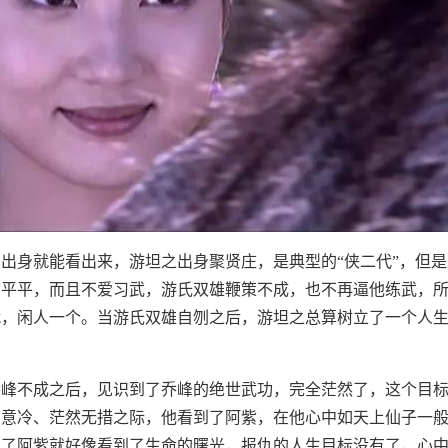
出身就能看出来，游坦之出身聚贤庄，是典型的“侠二代”，但
质平平，而且不爱习武，游氏双雄鞭策不成，也不再逼他练武，
，闲人一个。当游氏双雄自刎之后，游坦之总算树立了一个人生
乔峰不成之后，见识到了乔峰的绝世武功，完全茫然了，这个目
灰意冷、茫然无措之际，他看到了阿紫，在他心中如天上仙子一
到了阿紫就好像看到了生命的曙光，报仇的人生目标没有了，心