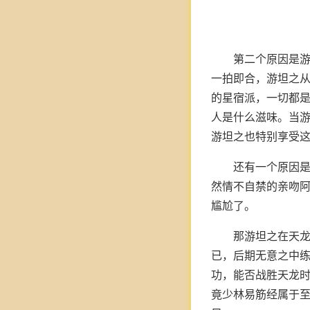
第二个原因是
一拍即合，游坦之
的星宿派，一切都
人是什么滋味。当
游坦之也特别享受
还有一个原因
然情不自禁的亲吻
尴尬了。
那游坦之在天
已，后期无意之中
功，能否战胜天龙
竟少林易筋经属于