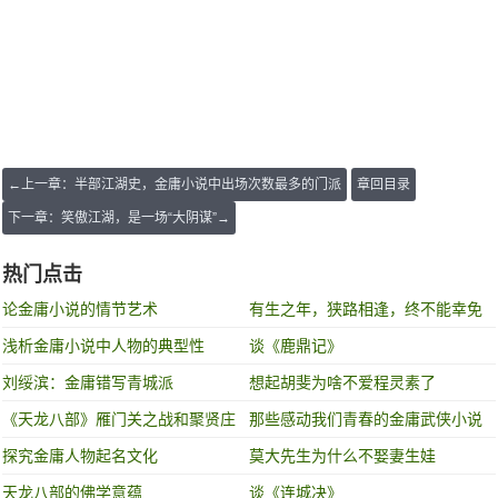
←上一章：半部江湖史，金庸小说中出场次数最多的门派
章回目录
下一章：笑傲江湖，是一场“大阴谋”→
热门点击
论金庸小说的情节艺术
有生之年，狭路相逢，终不能幸免
浅析金庸小说中人物的典型性
谈《鹿鼎记》
刘绥滨：金庸错写青城派
想起胡斐为啥不爱程灵素了
《天龙八部》雁门关之战和聚贤庄
那些感动我们青春的金庸武侠小说
之战谁的含金量更高！
中的经典场景
探究金庸人物起名文化
莫大先生为什么不娶妻生娃
天龙八部的佛学意蕴
谈《连城决》