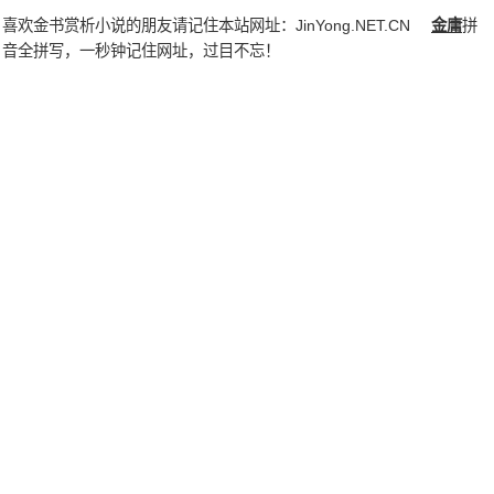
喜欢金书赏析小说的朋友请记住本站网址：
JinYong.NET.CN
金庸
拼
音全拼写，一秒钟记住网址，过目不忘！