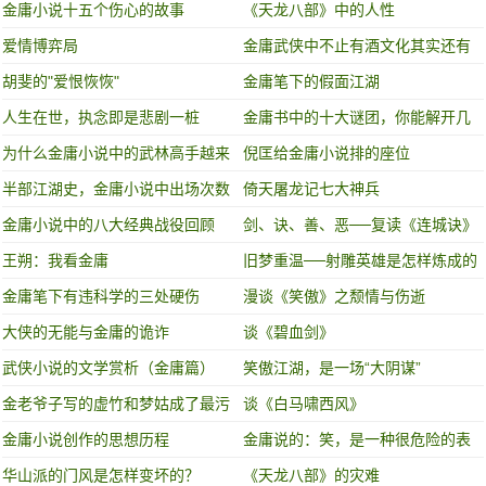
版]-[新修版]
金庸小说十五个伤心的故事
《天龙八部》中的人性
爱情博弈局
金庸武侠中不止有酒文化其实还有
这些……
胡斐的"爱恨恢恢"
金庸笔下的假面江湖
人生在世，执念即是悲剧一桩
金庸书中的十大谜团，你能解开几
个？
为什么金庸小说中的武林高手越来
倪匡给金庸小说排的座位
越弱
半部江湖史，金庸小说中出场次数
倚天屠龙记七大神兵
最多的门派
金庸小说中的八大经典战役回顾
剑、诀、善、恶──复读《连城诀》
王朔：我看金庸
旧梦重温──射雕英雄是怎样炼成的
金庸笔下有违科学的三处硬伤
漫谈《笑傲》之颓情与伤逝
大侠的无能与金庸的诡诈
谈《碧血剑》
武侠小说的文学赏析（金庸篇）
笑傲江湖，是一场“大阴谋”
金老爷子写的虚竹和梦姑成了最污
谈《白马啸西风》
的一段，你知道不？
金庸小说创作的思想历程
​金庸说的：笑，是一种很危险的表
情
华山派的门风是怎样变坏的？
《天龙八部》的灾难