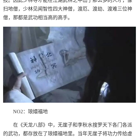
技。因此少林寺才能在江湖武林之中出了那么多的人才，像
扫地僧，少林见闻智性四大神僧，渡厄、渡劫、渡难三位神
僧，那都是武功相当高的高手。
NO2：琅嬛福地
在《天龙八部》中，无崖子和李秋水搜罗天下各门各派
的武功，都存放在了琅嬛福地里。当年无崖子将功力传给虚