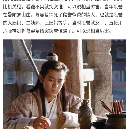
比机关枪，看谁不爽就突突谁，可以说相当厉害，当年段誉
在曼陀罗山庄，慕容复捅死了段誉爸爸的情人，也就是段誉
的大姨妈、二姨妈、三姨妈等等，当时段誉就怒了，直接用
六脉神剑将慕容复给突突成傻逼了。可以说相当厉害。