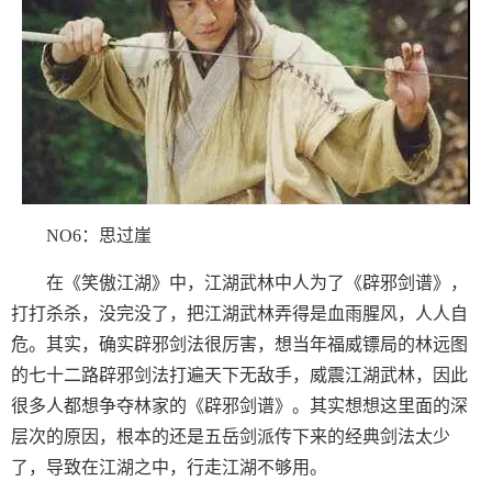
NO6：思过崖
在《笑傲江湖》中，江湖武林中人为了《辟邪剑谱》，
打打杀杀，没完没了，把江湖武林弄得是血雨腥风，人人自
危。其实，确实辟邪剑法很厉害，想当年福威镖局的林远图
的七十二路辟邪剑法打遍天下无敌手，威震江湖武林，因此
很多人都想争夺林家的《辟邪剑谱》。其实想想这里面的深
层次的原因，根本的还是五岳剑派传下来的经典剑法太少
了，导致在江湖之中，行走江湖不够用。