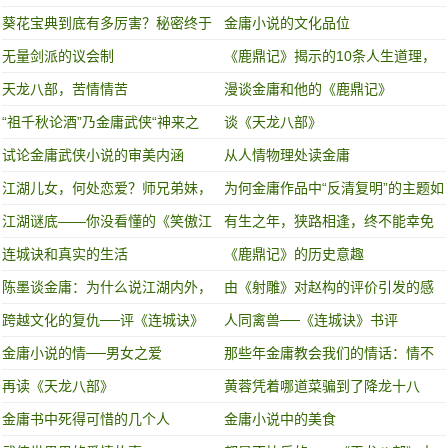
葵花宝典到底有多厉害？秘密终于
金庸小说的文化品位
被说出！
无量剑派的议会制
《鹿鼎记》揭示的10条人生道理，
条条值得N刷
天龙八部，苦情情苦
漫谈金庸和他的《鹿鼎记》
“祖千秋论酒”乃金庸武侠“神来之
谈《天龙八部》
笔”，每每读之，令人沉醉！
试论金庸武侠小说的审美内涵
从人情物理处读金庸
江湖儿女，何处恋爱？师兄弟妹，
为何金庸作品中“反清复明”的主题如
近水楼台
此明显？他与清朝有何仇恨？
江湖谜底——你没看懂的《笑傲江
有生之年，狭路相逢，终不能幸免
湖》（2）
连城诀和真实的生活
《鹿鼎记》的历史意趣
陈墨谈金庸：为什么说江湖内外，
由《射雕》对赵构的评价引发的感
金庸都是个传奇？
慨
跨越文化的复仇──评《连城诀》
人同禽兽──《连城诀》书评
金庸小说的情──男女之爱
那些年金庸教会我们的情话：情不
知所起 一往而深！
再读《天龙八部》
黄蓉凭着哪道菜骗到了降龙十八
掌？
金庸书中死得可惜的几个人
金庸小说中的美食