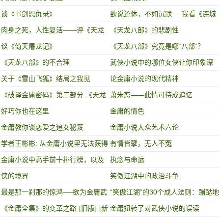
谈《书剑恩仇录》
欲说还休，不如沉默──我看《连城
诀》
肉身之死，人性复活——评《天龙
《天龙八部》的悲剧性
八部》
谈《倚天屠龙记》
《天龙八部》究竟是哪“八部”？
《天龙八部》的不合理
武侠小说中的哪位女侠让你印象深
刻？
关于《雪山飞狐》结局之我见
论金庸小说的现代精神
《破译金庸密码》第二部分 《天龙
萧朱恋——此情可待成追忆
八部》
好巧你也在这里
金庸的情色
金庸教你谈恋爱之追女秘笈
金庸小说大众艺术六论
学者王彬彬: 从金庸小说里无法获得
有情皆孽，无人不冤
现代公民意识
金庸小说中高手前十排行榜，以及
执念与命运
武功秘籍排行榜!
侠的境界
笑傲江湖中的政治斗争
最是那一刹那的惊鸿──欲为金庸武
“笑傲江湖”的30个成人法则：蹦跶地
学论之塞万提斯
欢的，死的都快！
《金庸全集》的变革之路-[旧版]-[新
金庸扭转了对武侠小说的误读