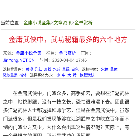
当前位置：
金庸小说全集
>
文章资讯
>
金书赏析
金庸武侠中，武功秘籍最多的六个地方
来源：
金庸小说全集
栏目：
金书赏析
官网：
JinYong.NET.CN
时间：2020-04-04 17:46
选择背景色：
黄橙
洋红
淡粉
水蓝
草绿
白色
选择字体：
宋体
黑体
微软雅黑
楷体
选择字体大小：
小
中
大
特
恢复默认
在金庸武侠中，门派众多，高手如云，要想在江湖武林
之中，站稳脚跟，没有一技之长，恐怕很难混下去。因此很
多江湖武林人士都选择拜师学艺，但是在金庸武侠中，虽然
门派很多，但是我们发现能够在江湖武林之中屹立百年而不
倒的门派少之又少，为什么会出现这种情况呢？实际上，有
一个最根本的原因，那就是武功传承问题。