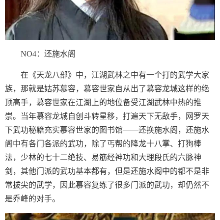
NO4：还施水阁
在《天龙八部》中，江湖武林之中有一个打的武学大家
族，那就是姑苏慕容，慕容世家自从出了慕容龙城这样的绝
顶高手，慕容世家在江湖上的地位备受江湖武林中热的推
崇。当年慕容龙城自创斗转星移，打遍天下无敌手，网罗天
下武功秘籍充实慕容世家的图书馆——还换施水阁，还施水
阁中有各门各派的武功，除了丐帮的降龙十八掌、打狗棒
法，少林的七十二绝技、易筋经神功和大理段氏的六脉神
剑，其他门派的武功基本都有，但是还施水阁中的都不是非
常拔尖的武学，因此慕容复练了很多门派的武功，却仍然不
是乔峰的对手。