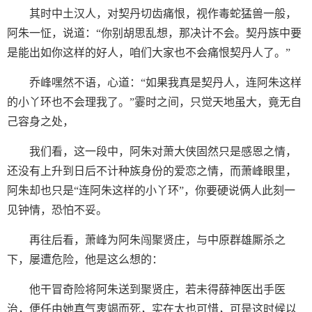
其时中土汉人，对契丹切齿痛恨，视作毒蛇猛兽一般，
阿朱一怔，说道：“你别胡思乱想，那决计不会。契丹族中要
是能出如你这样的好人，咱们大家也不会痛恨契丹人了。”
乔峰嘿然不语，心道：“如果我真是契丹人，连阿朱这样
的小丫环也不会理我了。”霎时之间，只觉天地虽大，竟无自
己容身之处，
我们看，这一段中，阿朱对萧大侠固然只是感恩之情，
还没有上升到日后不计种族身份的爱恋之情，而萧峰眼里，
阿朱却也只是“连阿朱这样的小丫环”，你要硬说俩人此刻一
见钟情，恐怕不妥。
再往后看，萧峰为阿朱闯聚贤庄，与中原群雄厮杀之
下，屡遭危险，他是这么想的：
他干冒奇险将阿朱送到聚贤庄，若未得薛神医出手医
治，便任由她真气衷竭而死，实在太也可惜，可是这时候以