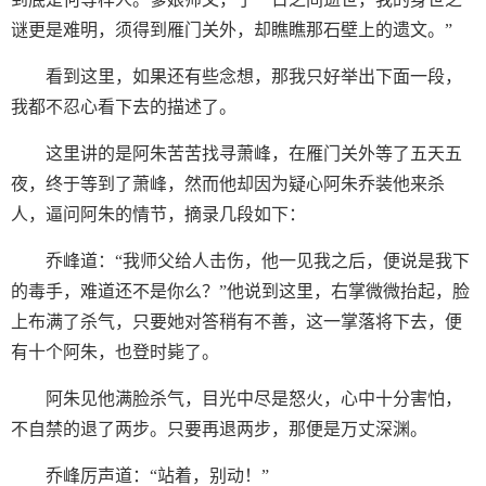
谜更是难明，须得到雁门关外，却瞧瞧那石壁上的遗文。”
看到这里，如果还有些念想，那我只好举出下面一段，
我都不忍心看下去的描述了。
这里讲的是阿朱苦苦找寻萧峰，在雁门关外等了五天五
夜，终于等到了萧峰，然而他却因为疑心阿朱乔装他来杀
人，逼问阿朱的情节，摘录几段如下：
乔峰道：“我师父给人击伤，他一见我之后，便说是我下
的毒手，难道还不是你么？”他说到这里，右掌微微抬起，脸
上布满了杀气，只要她对答稍有不善，这一掌落将下去，便
有十个阿朱，也登时毙了。
阿朱见他满脸杀气，目光中尽是怒火，心中十分害怕，
不自禁的退了两步。只要再退两步，那便是万丈深渊。
乔峰厉声道：“站着，别动！”