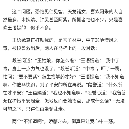
这个问题，恐怕见仁见智，天龙诸女，喜欢阿朱的人自
然最多，木婉清、钟灵甚至阿紫，所拥者怕也不少，只是喜
欢王语嫣的，似乎不多。
王语嫣真正打动我的，是杏子林中，中了悲酥清风之
毒，被段誉救出后，两人在马杯上的一段对话：
段誉问道：“王姑娘，你怎么啦？”王语嫣道：“我中了
毒，身上一点力气也没了。”段誉听道：“中毒”，吓了一跳，
忙问；“要不要紧？怎生找解药才好？”王语嫣道：“我不知道
啊。你催马快跑，到了平安的所在再说。”段誉道：“什么所
在才平安？”王语嫣道：“我也不知道啊。”段誉心道：“我曾答
允保护她平安周全，怎地反而要她指点，那成什么话？”无法
可施之下，只得任由坐骑乱走。
两个“不知道啊”，娇憨之态，倒真是让我心中一荡。