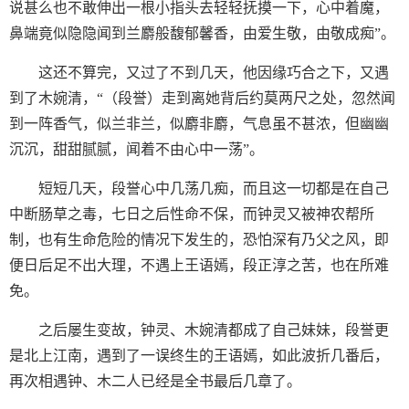
说甚么也不敢伸出一根小指头去轻轻抚摸一下，心中着魔，
鼻端竟似隐隐闻到兰麝般馥郁馨香，由爱生敬，由敬成痴”。
这还不算完，又过了不到几天，他因缘巧合之下，又遇
到了木婉清，“（段誉）走到离她背后约莫两尺之处，忽然闻
到一阵香气，似兰非兰，似麝非麝，气息虽不甚浓，但幽幽
沉沉，甜甜腻腻，闻着不由心中一荡”。
短短几天，段誉心中几荡几痴，而且这一切都是在自己
中断肠草之毒，七日之后性命不保，而钟灵又被神农帮所
制，也有生命危险的情况下发生的，恐怕深有乃父之风，即
便日后足不出大理，不遇上王语嫣，段正淳之苦，也在所难
免。
之后屡生变故，钟灵、木婉清都成了自己妹妹，段誉更
是北上江南，遇到了一误终生的王语嫣，如此波折几番后，
再次相遇钟、木二人已经是全书最后几章了。