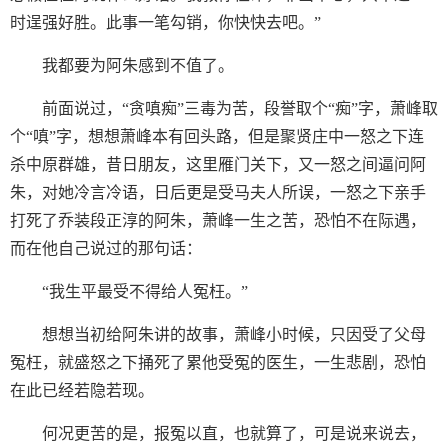
时逞强好胜。此事一笔勾销，你快快去吧。”
我都要为阿朱感到不值了。
前面说过，“贪嗔痴”三毒为苦，段誉取个“痴”字，萧峰取
个“嗔”字，想想萧峰本有回头路，但是聚贤庄中一怒之下连
杀中原群雄，昔日朋友，这里雁门关下，又一怒之间逼问阿
朱，对她冷言冷语，日后更是受马夫人所误，一怒之下亲手
打死了乔装段正淳的阿朱，萧峰一生之苦，恐怕不在际遇，
而在他自己说过的那句话：
“我生平最受不得给人冤枉。”
想想当初给阿朱讲的故事，萧峰小时候，只因受了父母
冤枉，就盛怒之下捅死了累他受冤的医生，一生悲剧，恐怕
在此已经若隐若现。
何况更苦的是，报冤以直，也就算了，可是说来说去，