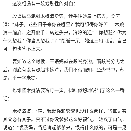
这次相遇有一段戏剧性的对白：
段誉纵马驰到木婉清身旁，伸手往她肩上搭去，柔声
道：“妹子，这些日子来你在哪里？我可想得你好苦！”木婉
清一缩肩，避开他手，转过头来，冷冷的道：“你想我？你为
什么想我？你当真想我了？”段誉一呆，她这三句问话，自己
可一句也答不上来。
要知道这个时候，王语嫣就在段誉身边，而段誉分离之
后，到底有没有想起木婉清，我们不得而知，至少书中，却
是几乎一字未提。
也难怪木婉清要冷哼一声，似嗔似怨地说出了这么一番
话：
木婉清道：“哼，我瞧你和爹爹也没什么两样，当真是有
其父必有其子。只不过你没爹爹这么好福气。”她叹了口气，
说道：“像我妈，背后说起爹爹来，恨得什么似的，可是一见