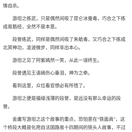
情自杀。
游坦之练武，只是偶然间吸了昆仑冰蚕毒，巧合之下练
成易筋经，全然不是本意。
段誉练武，同样是偶然间吸了朱蛤毒，又巧合之下练成
北冥神功，凌波微步，同样非出本心。
游坦之见了阿紫嫣然一笑，从此一误终生。
段誉遇见王语嫣伤心垂泪，神为之牵。
看到这里，众位看官想必有所悟了。
游坦之便是福缘浅薄的段誉，是远没有那么幸运的段
誉。
金庸写游坦之这个故事的重点，恐怕意在“铁面具”，这
个桥段大概是化用自法国路易十四期间的铁头人故事，不过