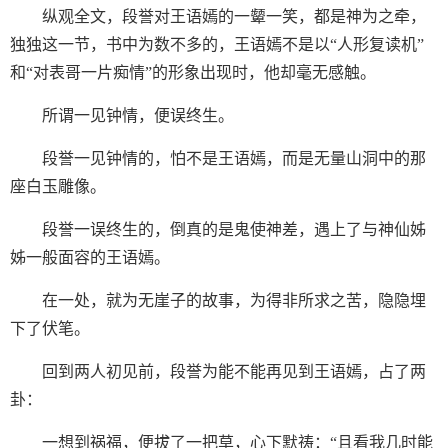
纵观全文，段誉对王语嫣的一颦一笑，都是神为之牵，
独独这一节，书中为数不多的，王语嫣不是以“人形复读机”
和“对表哥一片痴情”的形象出现时，他却毫无感触。
所谓一见钟情，便误终生。
段誉一见钟情的，怕不是王语嫣，而是无量山洞中的那
座白玉雕像。
段誉一误终生的，倒真的是鬼使神差，遇上了与神仙姊
姊一般面容的王语嫣。
在一处，就为无崖子的故事，为得非所求之苦，隐隐埋
下了伏笔。
回到两人初见前，段誉为能不能再见到王语嫣，占了两
卦：
一想到祸福，便拔了一把草，心下默祷：“且看我几时能