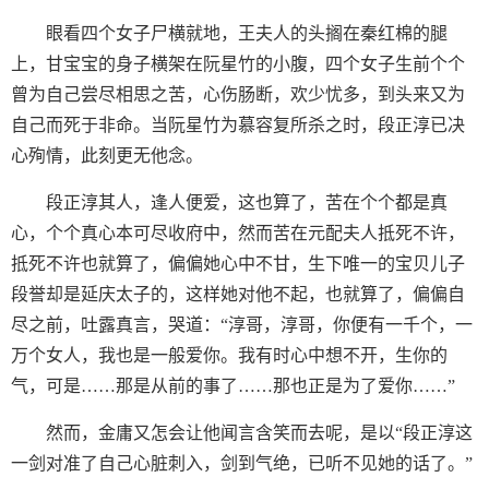
眼看四个女子尸横就地，王夫人的头搁在秦红棉的腿
上，甘宝宝的身子横架在阮星竹的小腹，四个女子生前个个
曾为自己尝尽相思之苦，心伤肠断，欢少忧多，到头来又为
自己而死于非命。当阮星竹为慕容复所杀之时，段正淳已决
心殉情，此刻更无他念。
段正淳其人，逢人便爱，这也算了，苦在个个都是真
心，个个真心本可尽收府中，然而苦在元配夫人抵死不许，
抵死不许也就算了，偏偏她心中不甘，生下唯一的宝贝儿子
段誉却是延庆太子的，这样她对他不起，也就算了，偏偏自
尽之前，吐露真言，哭道：“淳哥，淳哥，你便有一千个，一
万个女人，我也是一般爱你。我有时心中想不开，生你的
气，可是……那是从前的事了……那也正是为了爱你……”
然而，金庸又怎会让他闻言含笑而去呢，是以“段正淳这
一剑对准了自己心脏刺入，剑到气绝，已听不见她的话了。”