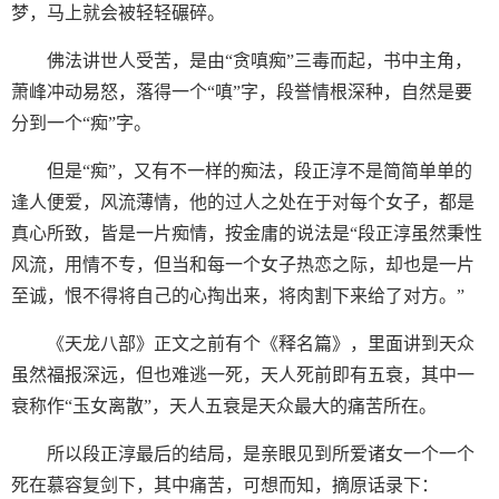
梦，马上就会被轻轻碾碎。
佛法讲世人受苦，是由“贪嗔痴”三毒而起，书中主角，
萧峰冲动易怒，落得一个“嗔”字，段誉情根深种，自然是要
分到一个“痴”字。
但是“痴”，又有不一样的痴法，段正淳不是简简单单的
逢人便爱，风流薄情，他的过人之处在于对每个女子，都是
真心所致，皆是一片痴情，按金庸的说法是“段正淳虽然秉性
风流，用情不专，但当和每一个女子热恋之际，却也是一片
至诚，恨不得将自己的心掏出来，将肉割下来给了对方。”
《天龙八部》正文之前有个《释名篇》，里面讲到天众
虽然福报深远，但也难逃一死，天人死前即有五衰，其中一
衰称作“玉女离散”，天人五衰是天众最大的痛苦所在。
所以段正淳最后的结局，是亲眼见到所爱诸女一个一个
死在慕容复剑下，其中痛苦，可想而知，摘原话录下：