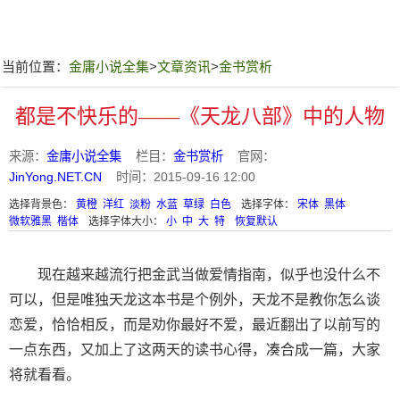
当前位置：
金庸小说全集
>
文章资讯
>
金书赏析
都是不快乐的——《天龙八部》中的人物
来源：
金庸小说全集
栏目：
金书赏析
官网：
JinYong.NET.CN
时间：2015-09-16 12:00
选择背景色：
黄橙
洋红
淡粉
水蓝
草绿
白色
选择字体：
宋体
黑体
微软雅黑
楷体
选择字体大小：
小
中
大
特
恢复默认
现在越来越流行把金武当做爱情指南，似乎也没什么不
可以，但是唯独天龙这本书是个例外，天龙不是教你怎么谈
恋爱，恰恰相反，而是劝你最好不爱，最近翻出了以前写的
一点东西，又加上了这两天的读书心得，凑合成一篇，大家
将就看看。