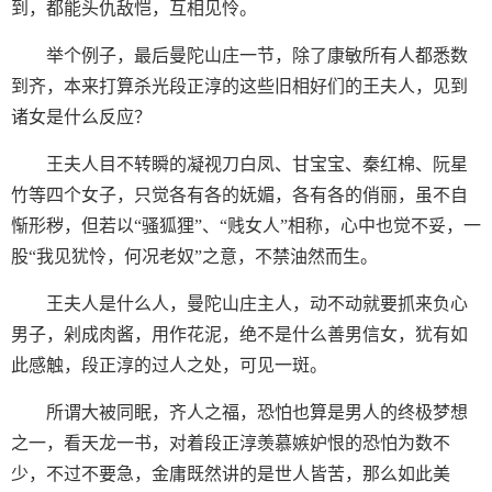
到，都能头仇敌恺，互相见怜。
举个例子，最后曼陀山庄一节，除了康敏所有人都悉数
到齐，本来打算杀光段正淳的这些旧相好们的王夫人，见到
诸女是什么反应？
王夫人目不转瞬的凝视刀白凤、甘宝宝、秦红棉、阮星
竹等四个女子，只觉各有各的妩媚，各有各的俏丽，虽不自
惭形秽，但若以“骚狐狸”、“贱女人”相称，心中也觉不妥，一
股“我见犹怜，何况老奴”之意，不禁油然而生。
王夫人是什么人，曼陀山庄主人，动不动就要抓来负心
男子，剁成肉酱，用作花泥，绝不是什么善男信女，犹有如
此感触，段正淳的过人之处，可见一斑。
所谓大被同眠，齐人之福，恐怕也算是男人的终极梦想
之一，看天龙一书，对着段正淳羡慕嫉妒恨的恐怕为数不
少，不过不要急，金庸既然讲的是世人皆苦，那么如此美