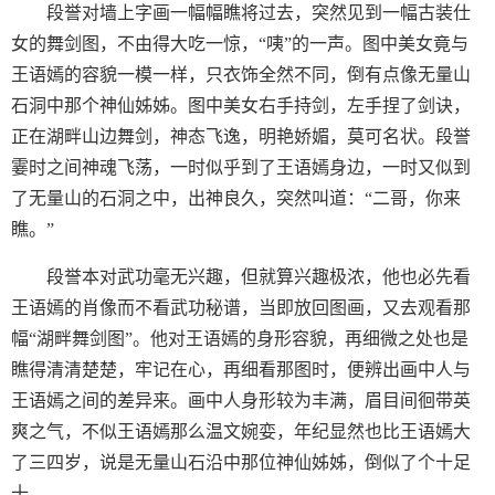
段誉对墙上字画一幅幅瞧将过去，突然见到一幅古装仕
女的舞剑图，不由得大吃一惊，“咦”的一声。图中美女竟与
王语嫣的容貌一模一样，只衣饰全然不同，倒有点像无量山
石洞中那个神仙姊姊。图中美女右手持剑，左手捏了剑诀，
正在湖畔山边舞剑，神态飞逸，明艳娇媚，莫可名状。段誉
霎时之间神魂飞荡，一时似乎到了王语嫣身边，一时又似到
了无量山的石洞之中，出神良久，突然叫道：“二哥，你来
瞧。”
段誉本对武功毫无兴趣，但就算兴趣极浓，他也必先看
王语嫣的肖像而不看武功秘谱，当即放回图画，又去观看那
幅“湖畔舞剑图”。他对王语嫣的身形容貌，再细微之处也是
瞧得清清楚楚，牢记在心，再细看那图时，便辨出画中人与
王语嫣之间的差异来。画中人身形较为丰满，眉目间徊带英
爽之气，不似王语嫣那么温文婉娈，年纪显然也比王语嫣大
了三四岁，说是无量山石沿中那位神仙姊姊，倒似了个十足
十。