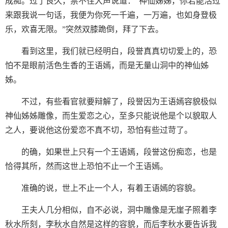
成痴。过了良久，禁不住大声说道：“神仙姊姊，你若能活过
来跟我说一句话，我便为你死一千遍，一万遍，也如身登极
乐，欢喜无限。”突然双膝跪倒，拜了下去。
看到这里，我们就已经明白，段誉真真切切爱上的，恐
怕不是眼前活色生香的王语嫣，而是无量山洞中的神仙姊
姊。
不过，有些看官就要辩解了，段誉因为王语嫣容貌极似
神仙姊姊雕像，而生爱恋之心，至多只能说他是个以貌取人
之人，要说他这份爱恋不真不切，恐怕有些过苛了。
的确，如果世上只有一个王语嫣，段誉这份痴恋，也是
恰得其所，然而这世上恐怕不止一个王语嫣。
准确的说，世上不止一个人，有着王语嫣的容貌。
王夫人几分相似，自不必说，洞中雕像是无崖子照着李
秋水所刻，李秋水自然是这样的容貌，而后李秋水要告诉我