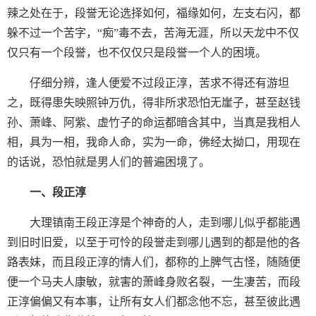
辣之处在于，段誉无论选择如何，福缘如何，左支右闪，都
躲不过一个苦字，“痴”毒不去，苦海无涯，所以天龙中不仅
仅只有一个段誉，也不仅仅只是段誉一个人的困境。
仔细分辨，逢人便爱不过段正淳，苦求不得还有游坦
之，既得患失映照钟万仇，得非所求恐怕无崖子，甚至赵钱
孙、萧峰、阿紫、虚竹子的命运都暗含其中，当真是我相人
相，具为一相，我命人命，实为一命，佛经太拗口，用现在
的话说，恐怕就是男人们的普遍困境了。
一、段正淳
大理镇南王段正淳是个神奇的人，走到哪儿似乎都能遇
到旧时旧爱，以至于可怜的段誉走到哪儿遇到的都是他的各
路表妹，而且段正淳的情人们，都称的上脾气古怪，随随便
便一个马夫人康敏，就害的萧峰身败名裂，一生凄苦，而段
正淳偏偏又有本事，让所有女人们都念他不忘，甚至彼此遇