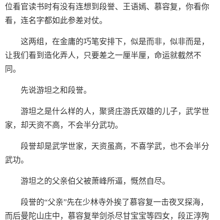
位看官读书时有没有连想到段誉、王语嫣、慕容复，你看你
看，连名字都如此参差对仗。
这两组，在金庸的巧笔安排下，似是而非，似非而是，
让我们看到造化弄人，只要差之一厘半厘，命运就截然不
同。
先说游坦之和段誉。
游坦之是什么样的人，聚贤庄游氏双雄的儿子，武学世
家，却天资不高，不会半分武功。
段誉却是武学世家，天资虽高，不喜学武，也不会半分
武功。
游坦之的父亲伯父被萧峰所逼，慨然自尽。
段誉的“父亲”先在少林寺外挨了慕容复一击夜叉探海，
而后曼陀山庄中，慕容复举剑杀尽甘宝宝等四女，段正淳殉