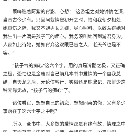
萧峰瞧着阿紫的背影，心想：“这游坦之对她钟情之深，
当真古今少有。只因阿紫情窦初开之时，恰和我朝夕相处，
她重伤之际，我又不避男女之嫌，尽心照料，以致惹得她对
我生出一片满是孩子气的痴心。我务须叫她回到游君身边，
人家如此待她，她如背弃这双眼已盲之人，老天爷也是不
容。”
“孩子气的痴心”这六个字，用的真是冷酷之极，又正确
之极，恐怕也是金庸对自己前几本书中爱情的一个自我总
结，自天龙之后，无论侠客行、笑傲还是鹿鼎记，都鲜少这
种无缘无故，“孩子气的痴心”了。
诸位看官，想想自己的初恋，想想同桌的你，又有多少
事落在了这六个字之中呢？
所以，全书中，大多数的爱情都是有缘有故，情理之中