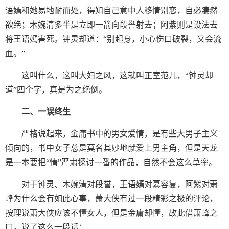
语嫣和她易地耐而处，得知自己意中人移情别恋，自必凄然
欲绝；木婉清多半是立即一箭向段誉射去；阿紫则是设法去
将王语嫣害死。钟灵却道：“别起身，小心伤口破裂，又会流
血。”
这叫什么，这叫大妇之风，这就叫正室范儿，“钟灵却
道”四个字，真是为之绝倒。
二、一误终生
严格说起来，金庸书中的男女爱情，是有些大男子主义
倾向的，书中女子总是莫名其妙地就爱上男主角，但是天龙
是一本要把“情”严肃探讨一番的作品，自然不会这么草率。
对于钟灵、木婉清对段誉，王语嫣对慕容复，阿紫对萧
峰为什么会有如此心事，萧大侠有过一段精彩之极的评论，
按理说萧大侠应该不懂女人，但是金庸却懂，故此借萧峰之
口，说了这么一段话：