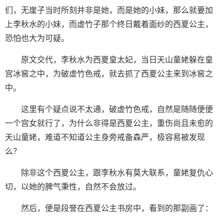
们，无崖子当时所刻并非是她，而是她的小妹，那么就要加
上李秋水的小妹，而虚竹子那个终日戴着面纱的西夏公主，
恐怕也大为可疑。
原文交代，李秋水为西夏皇太妃，当日天山童姥躲在皇
宫冰窖之中，为破虚竹色戒，就去抓了西夏公主来到冰窖之
中。
这里有个疑点说不太通，破虚竹色戒，自然是随随便便
一个宫女就行了，为什么非得是西夏公主，重伤尚且未愈的
天山童姥，难道不知道公主身旁戒备森严，极容易被发现
么？
除非这个西夏公主，跟李秋水有莫大联系，童姥复仇心
切，以她的脾气秉性，自然不会放过。
然后，便是段誉在西夏公主书房中，看到的那副画了：