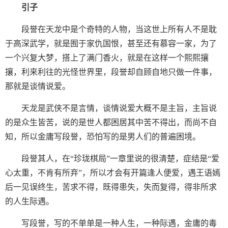
引子
段誉在天龙中是个奇特的人物，当这世上所有人不是耽
于高深武学，就是囿于家仇国恨，甚至还有慕容一家，为了
一个兴复大梦，搭上了满门香火，就是在这样一个熙熙攘
攘，利来利往的光怪世界里，段誉却自顾自地只做一件事，
那就是谈情说爱。
天龙是武侠不是言情，谈情说爱大概不是主旨，主旨说
的是众生皆苦，说的是世人都困居其中苦不得出，而尚不自
知，所以金庸写段誉，恐怕写的是男人们的普遍困境。
段誉其人，在“珍珑棋局”一章里说的很清楚，症结是“爱
心太重，不肯有所弃”，所以才会有开篇逢人便爱，遇王语嫣
后一见误终生，苦求不得，既得患失，失而复得，得非所求
的人生际遇。
写段誉，写的不单单是一种人生，一种际遇，金庸的毒