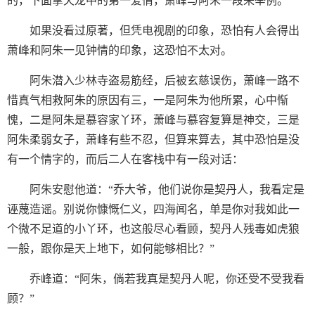
的，下面拿天龙中的第一爱情，萧峰与阿朱一段来举例。
如果没看过原著，但凭电视剧的印象，恐怕有人会得出
萧峰和阿朱一见钟情的印象，这恐怕不太对。
阿朱潜入少林寺盗易筋经，后被玄慈误伤，萧峰一路不
惜真气相救阿朱的原因有三，一是阿朱为他所累，心中惭
愧，二是阿朱是慕容家丫环，萧峰与慕容复算是神交，三是
阿朱柔弱女子，萧峰有些不忍，但算来算去，其中恐怕是没
有一个情字的，而后二人在客栈中有一段对话：
阿朱安慰他道：“乔大爷，他们说你是契丹人，我看定是
诬蔑造谣。别说你慷慨仁义，四海闻名，单是你对我如此一
个微不足道的小丫环，也这般尽心看顾，契丹人残毒如虎狼
一般，跟你是天上地下，如何能够相比？”
乔峰道：“阿朱，倘若我真是契丹人呢，你还受不受我看
顾？”