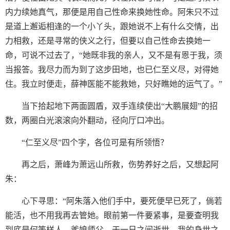
内力续她真气，那便是用自己性命来换她性命。阿朱只不过
是道上邂逅相逢的一个小丫头，跟她说不上有什么交情，出
力相救，还是寻常的侠义之行，但要以自己性命去换她一
命，可说不过去了，“她既非我的亲人，又不是有恩于我，须
当报答。我尽力而为到了这步田地，也已仁至义尽，对得她
住。我立时便走，薛神医能不能救她，只好瞧她的运气了。”
当下拾起地下两面圆盾，双手连续使出“大鹏展翅”的招
数，两圈白光滚滚向外翻动，径向厅口冲出。
“仁至义尽”四个字，各位可是有所领悟？
再之后，萧峰为萧远山所救，伤势养好之后，又想起阿
朱：
心下寻思：“阿朱落入他们手中，要死便早已死了，倘若
能活，也不用我再去管她。眼前第一件要紧事，是要查明我
到底是何等样人。爹娘师父，于一日之间逝世，我的身世之