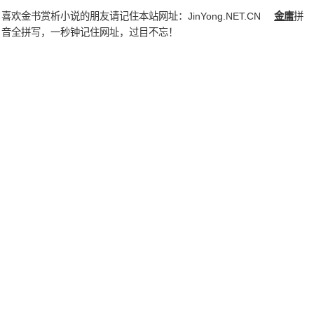
喜欢金书赏析小说的朋友请记住本站网址：
JinYong.NET.CN
金庸
拼
音全拼写，一秒钟记住网址，过目不忘！