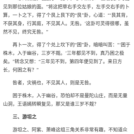
见到那位姑娘的面。”将这把草右手交左手，左手交右手的卜
算，一卜之下，得了个艮上艮下的“艮”卦，心道：“‘艮其背，
不获其身，行其庭，不见其人。无咎。’这卦可灵得很哪，虽
然不见，终究无咎。”
再卜一次，得了个兑上坎下的“困”卦，暗暗叫苦：“‘困于
株木，入于幽谷，三岁不觌。’三年都见不到，真乃困之极
矣。”转念又想：“三年见不到，第四年便见到了。来日方
长，何困之有？”
咎者，灾祸也，不见其人，则是无咎。
困于株木，入于幽谷，恐怕却不是曼陀山庄，而是无量
山洞，王语嫣转瞬复见，那又是谁三岁不觌？
三、游坦之
游坦之、阿紫、萧峰这组三角关系非常有趣，不知道众