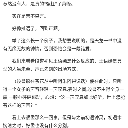
竟然没有人，是真的“冤枉”了萧峰。
实在是苦不堪言。
好像扯远了，回到正题。
举了这么长一个例子，我想要说明的，是天龙一书中没
有无缘无故的钟情，否则恐怕会是一段错爱。
我们来看看段誉初见王语嫣是什么反应的，王语嫣是典
型的人虽未至，声已先到的出场方式：
（段誉躲在茶花丛中听阿朱阿碧说话）便在此时，只听
得一个女子的声音轻轻一声叹息.霎时之间,段誉不由得全身一
震,一颗心砰砰跳动，心想：“这一声叹息如此好听，世上怎能
有这样的声音？”
看上去很像那么一回事，但是与之前初遇钟灵，初遇木
婉清之时，好像也没有什么分别。