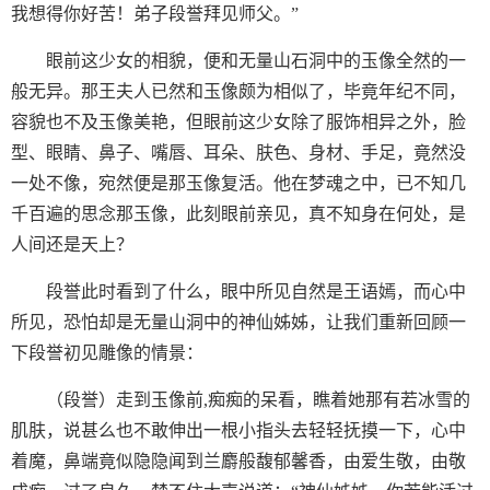
我想得你好苦！弟子段誉拜见师父。”
眼前这少女的相貌，便和无量山石洞中的玉像全然的一
般无异。那王夫人已然和玉像颇为相似了，毕竟年纪不同，
容貌也不及玉像美艳，但眼前这少女除了服饰相异之外，脸
型、眼睛、鼻子、嘴唇、耳朵、肤色、身材、手足，竟然没
一处不像，宛然便是那玉像复活。他在梦魂之中，已不知几
千百遍的思念那玉像，此刻眼前亲见，真不知身在何处，是
人间还是天上？
段誉此时看到了什么，眼中所见自然是王语嫣，而心中
所见，恐怕却是无量山洞中的神仙姊姊，让我们重新回顾一
下段誉初见雕像的情景：
（段誉）走到玉像前,痴痴的呆看，瞧着她那有若冰雪的
肌肤，说甚么也不敢伸出一根小指头去轻轻抚摸一下，心中
着魔，鼻端竟似隐隐闻到兰麝般馥郁馨香，由爱生敬，由敬