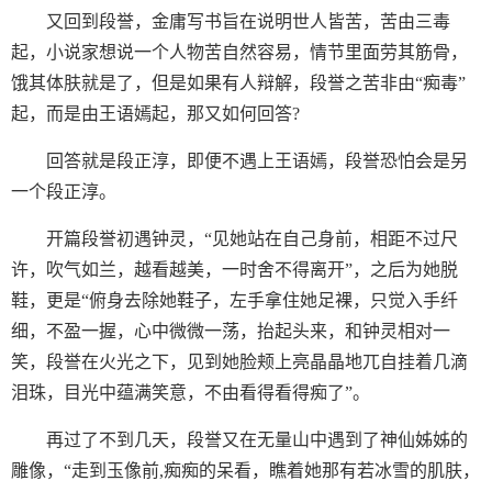
又回到段誉，金庸写书旨在说明世人皆苦，苦由三毒
起，小说家想说一个人物苦自然容易，情节里面劳其筋骨，
饿其体肤就是了，但是如果有人辩解，段誉之苦非由“痴毒”
起，而是由王语嫣起，那又如何回答?
回答就是段正淳，即便不遇上王语嫣，段誉恐怕会是另
一个段正淳。
开篇段誉初遇钟灵，“见她站在自己身前，相距不过尺
许，吹气如兰，越看越美，一时舍不得离开”，之后为她脱
鞋，更是“俯身去除她鞋子，左手拿住她足裸，只觉入手纤
细，不盈一握，心中微微一荡，抬起头来，和钟灵相对一
笑，段誉在火光之下，见到她脸颊上亮晶晶地兀自挂着几滴
泪珠，目光中蕴满笑意，不由看得看得痴了”。
再过了不到几天，段誉又在无量山中遇到了神仙姊姊的
雕像，“走到玉像前,痴痴的呆看，瞧着她那有若冰雪的肌肤，