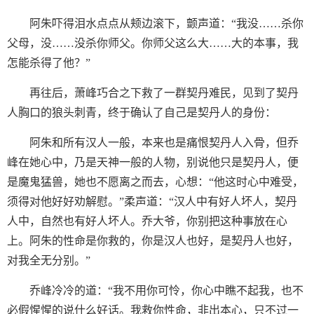
阿朱吓得泪水点点从颊边滚下，颤声道：“我没……杀你
父母，没……没杀你师父。你师父这么大……大的本事，我
怎能杀得了他？”
再往后，萧峰巧合之下救了一群契丹难民，见到了契丹
人胸口的狼头刺青，终于确认了自己是契丹人的身份：
阿朱和所有汉人一般，本来也是痛恨契丹人入骨，但乔
峰在她心中，乃是天神一般的人物，别说他只是契丹人，便
是魔鬼猛兽，她也不愿离之而去，心想：“他这时心中难受，
须得对他好好劝解慰。”柔声道：“汉人中有好人坏人，契丹
人中，自然也有好人坏人。乔大爷，你别把这种事放在心
上。阿朱的性命是你救的，你是汉人也好，是契丹人也好，
对我全无分别。”
乔峰冷冷的道：“我不用你可怜，你心中瞧不起我，也不
必假惺惺的说什么好话。我救你性命，非出本心，只不过一