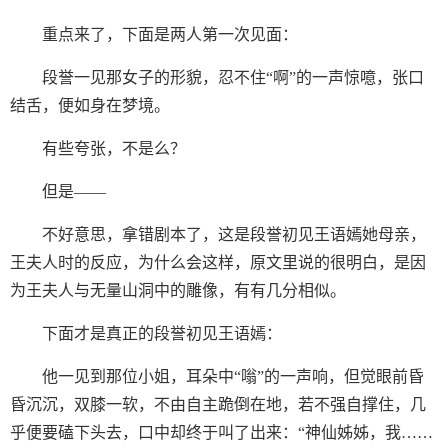
重点来了，下面是两人第一次见面：
段誉一见那女子的形貌，忍不住“啊”的一声惊噫，张口
结舌，便如身在梦境。
有些夸张，不是么？
但是——
不好意思，拿错剧本了，这是段誉初见王语嫣她母亲，
王夫人时的反应，为什么会这样，原文里说的很明白，是因
为王夫人与无量山洞中的雕像，有有几分相似。
下面才是真正的段誉初见王语嫣：
他一见到那位小姐，耳朵中“嗡”的一声响，但觉眼前昏
昏沉沉，双膝一软，不由自主跪倒在地，若不强自撑住，几
乎便要磕下头去，口中却终于叫了出来：“神仙姊姊，我……