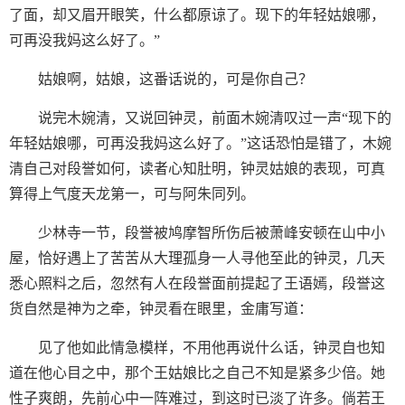
了面，却又眉开眼笑，什么都原谅了。现下的年轻姑娘哪，
可再没我妈这么好了。”
姑娘啊，姑娘，这番话说的，可是你自己？
说完木婉清，又说回钟灵，前面木婉清叹过一声“现下的
年轻姑娘哪，可再没我妈这么好了。”这话恐怕是错了，木婉
清自己对段誉如何，读者心知肚明，钟灵姑娘的表现，可真
算得上气度天龙第一，可与阿朱同列。
少林寺一节，段誉被鸠摩智所伤后被萧峰安顿在山中小
屋，恰好遇上了苦苦从大理孤身一人寻他至此的钟灵，几天
悉心照料之后，忽然有人在段誉面前提起了王语嫣，段誉这
货自然是神为之牵，钟灵看在眼里，金庸写道：
见了他如此情急模样，不用他再说什么话，钟灵自也知
道在他心目之中，那个王姑娘比之自己不知是紧多少倍。她
性子爽朗，先前心中一阵难过，到这时已淡了许多。倘若王