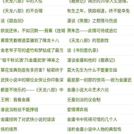
力，最后却一败涂地，值得我们反
《天龙八部》中的人性
《鹿鼎记》揭示的10条人生道理，
省
条条值得N刷
《天龙八部》的不合理
有生之年，狭路相逢，终不能幸免
谈《碧血剑》
漫谈《笑傲》之颓情与伤逝
欲说还休，不如沉默──我看《连城
萧朱恋——此情可待成追忆
诀》
黄蓉凭着哪道菜骗到了降龙十八
《天龙八部》的悲剧性
掌？
金老爷子写的虚竹和梦姑成了最污
谈《书剑恩仇录》
的一段，你知道不？
“祖千秋论酒”乃金庸武侠“神来之
漫谈金庸和他的《鹿鼎记》
笔”，每每读之，令人沉醉！
葵花宝典到底有多厉害？秘密终于
莫大先生为什么不娶妻生娃
被说出！
武侠小说中的哪位女侠让你印象深
最是那一刹那的惊鸿──欲为金庸武
刻？
学论之塞万提斯
都是不快乐的——《天龙八部》中
金庸小说大众艺术六论
的人物
王朔：我看金庸
无量剑派的议会制
谁说当粉丝不能挣钱
爱情博弈局
金庸扭转了对武侠小说的误读
金庸书中死得可惜的几个人
侠的境界
浅析金庸小说中人物的典型性