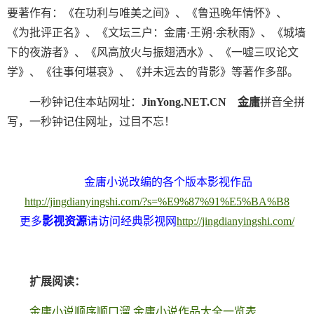
要著作有：《在功利与唯美之间》、《鲁迅晚年情怀》、
《为批评正名》、《文坛三户：金庸·王朔·余秋雨》、《城墙
下的夜游者》、《风高放火与振翅洒水》、《一嘘三叹论文
学》、《往事何堪哀》、《并未远去的背影》等著作多部。
一秒钟记住本站网址：
JinYong.NET.CN
金庸
拼音全拼
写，一秒钟记住网址，过目不忘！
金庸小说改编的各个版本影视作品
http://jingdianyingshi.com/?s=%E9%87%91%E5%BA%B8
更多
影视资源
请访问经典影视网
http://jingdianyingshi.com/
扩展阅读：
金庸小说顺序顺口溜,金庸小说作品大全一览表