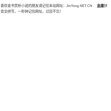
喜欢金书赏析小说的朋友请记住本站网址：
JinYong.NET.CN
金庸
拼
音全拼写，一秒钟记住网址，过目不忘！