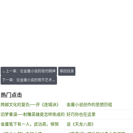
←上一章：论金庸小说的现代精神
章回目录
下一章：论金庸小说的情节艺术→
热门点击
跨越文化的复仇──评《连城诀》
金庸小说创作的思想历程
旧梦重温──射雕英雄是怎样炼成的
好巧你也在这里
金庸笔下有一人，武功高，够努
谈《天龙八部》