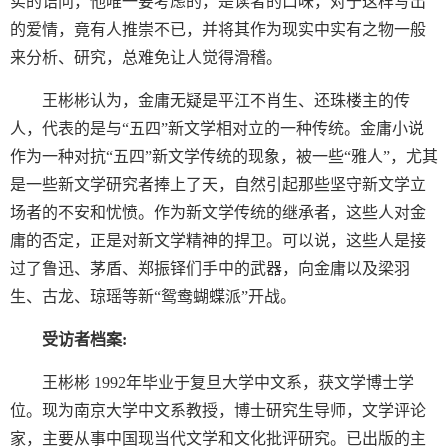
实的诘问，他唯一要考虑的，是读者的口味，对于这样写出
的爱情，竟有人推崇不已，并将其作为现实中实有之物一般
来分析、研究，总难免让人觉得滑稽。
王彬彬认为，金庸无疑是平江不肖生、还珠楼主的传
人，代表的是与“五四”新文学相对立的一种传统。金庸小说
作为一种对抗“五四”新文学传统的现象，被一些“雅人”，尤其
是一些新文学研究者捧上了天，自然引起那些坚守新文学立
场者的不安和忧愤。作为新文学传统的继承者，这些人对金
庸的否定，正是对新文学精神的捍卫。可以说，这些人是接
过了鲁迅、茅盾、郑振铎们手中的武器，向金庸以及梁羽
生、古龙、琼瑶等新“鸳鸯蝴蝶派”开战。
受访者档案:
王彬彬 1992年毕业于复旦大学中文系，获文学博士学
位。现为南京大学中文系教授，博士研究生导师，文学评论
家，主要从事中国现当代文学和文化批评研究。已出版的主