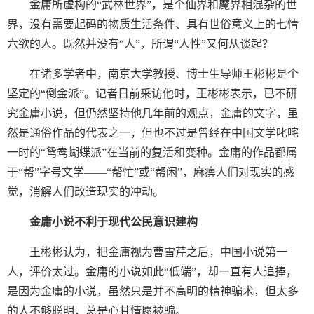
金庸所虚构的“武林世界”，是个仙界和魔界相混杂的世
界，没有需要起码的物质生活条件、具有世俗意义上的七情
六欲的人。既然并没有“人”，所谓“人性”又何从谈起？
在诸多学者中，南京大学教授、博士生导师王彬彬是个
坚定的“倒金派”。记者日前采访他时，王彬彬表示，已不研
究金庸小说，但仍然坚持他几年前的观点，金庸的文字，虽
然是通俗作品的代表之一，但也不过是曾经在中国文学叱咤
一时的“鸳鸯蝴蝶派”在当前的复活和变种。金庸的作品都属
于“帮”字号文学——“帮忙”或“帮闲”，麻痹人们对现实的感
觉，消解人们改造现实的冲动。
金庸小说不利于现代公民意识建构
王彬彬认为，把金庸视为曹雪芹之后，中国小说第一
人，评价太过。金庸的小说如此“低端”，却一直有人追捧，
是因为金庸的小说，虽然只是并不高明的精神骗术，但太多
的人不够聪明，总是心甘情愿被骗。