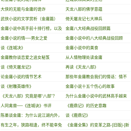
大侠的无能与金庸的诡诈
天龙八部的佛学意蕴
武侠小说的文学赏析（金庸篇）
倚天屠龙记七大神兵
金庸小说中高手前十排行榜，以及
金庸八大经典战役回顾篇
武功秘籍排行榜!
金庸小说的情──男女之爱
金庸小说中的八大经典战役回顾
谈《连城决》
金庸小说中的美食
金庸教你谈恋爱之追女秘笈
从人情物理处读金庸
谈《倚天屠龙记》
再读《天龙八部》
论金庸小说的情节艺术
那些年金庸教会我们的情话：情不
知所起 一往而深！
谈《射雕英雄传》
金庸小说十五个伤心的故事
《天龙八部》究竟是哪“八部”？
为什么金庸小说中的武林高手越来
越弱
人同禽兽──《连城诀》书评
《鹿鼎记》的历史意趣
陈墨谈金庸：为什么说江湖内外，
谈《鹿鼎记》
金庸都是个传奇？
有生之年，狭路相逢，终不能幸免
《金庸全集》的变革之路-[旧版]-[新