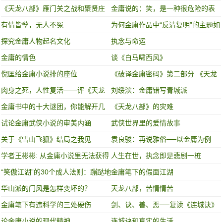
《天龙八部》雁门关之战和聚贤庄
​金庸说的：笑，是一种很危险的表
之战谁的含金量更高！
情
有情皆孽，无人不冤
为何金庸作品中“反清复明”的主题如
此明显？他与清朝有何仇恨？
探究金庸人物起名文化
执念与命运
金庸的情色
谈《白马啸西风》
倪匡给金庸小说排的座位
《破译金庸密码》第二部分 《天龙
八部》
肉身之死，人性复活——评《天龙
刘绥滨：金庸错写青城派
八部》
金庸书中的十大谜团，你能解开几
《天龙八部》的灾难
个？
试论金庸武侠小说的审美内涵
武侠世界里的爱情故事
关于《雪山飞狐》结局之我见
袁良骏：再说雅俗──以金庸为例
学者王彬彬: 从金庸小说里无法获得
人生在世，执念即是悲剧一桩
现代公民意识
“笑傲江湖”的30个成人法则：蹦跶地
金庸笔下的假面江湖
欢的，死的都快！
华山派的门风是怎样变坏的？
天龙八部，苦情情苦
金庸笔下有违科学的三处硬伤
剑、诀、善、恶──复读《连城诀》
论金庸小说的现代精神
连城诀和真实的生活