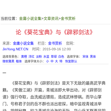
当前位置：
金庸小说全集
>
文章资讯
>
金书赏析
论《葵花宝典》与《辟邪剑法》
来源：
金庸小说全集
栏目：
金书赏析
官网：
JinYong.NET.CN
时间：2015-09-16 12:00
选择背景色：
黄橙
洋红
淡粉
水蓝
草绿
白色
选择字体：
宋体
黑体
微软雅黑
楷体
选择字体大小：
小
中
大
特
恢复默认
一
《葵花宝典》与《辟邪剑法》是天下无敌的最高武学典
籍。《笑傲江湖》开篇，青城派即大举出动，对《辟邪剑
谱》强行夺取，血洗威远镖局，造成武林惨祸。而华山掌
门、号称君子剑的岳不群也派出密探，暗中监视青城派举
动，觊觎秘籍。较之青城余沧海的无耻，华山岳不群更显阴