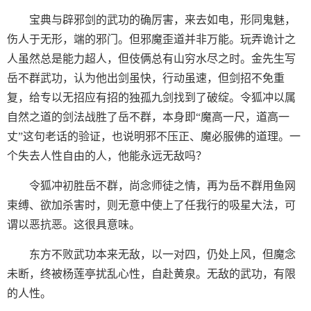
宝典与辟邪剑的武功的确厉害，来去如电，形同鬼魅，
伤人于无形，端的邪门。但邪魔歪道并非万能。玩弄诡计之
人虽然总是能力超人，但伎俩总有山穷水尽之时。金先生写
岳不群武功，认为他出剑虽快，行动虽速，但剑招不免重
复，给专以无招应有招的独孤九剑找到了破绽。令狐冲以属
自然之道的剑法战胜了岳不群，本身即“魔高一尺，道高一
丈”这句老话的验证，也说明邪不压正、魔必服佛的道理。一
个失去人性自由的人，他能永远无敌吗？
令狐冲初胜岳不群，尚念师徒之情，再为岳不群用鱼网
束缚、欲加杀害时，则无意中使上了任我行的吸星大法，可
谓以恶抗恶。这很具意味。
东方不败武功本来无敌，以一对四，仍处上风，但魔念
未断，终被杨莲亭扰乱心性，自赴黄泉。无敌的武功，有限
的人性。