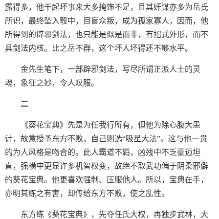
露得多，他干起坏事来大多掩饰不足，且其奸谋亦多为岳氏
所识，最终坠入彀中，目盲众叛，成为孤家寡人，因而，他
所得到的辟邪剑法，也只能是似是而非，有招式外形，而不
具剑法内核。比之岳不群，这个坏人坏得还不够水平。
金先生笔下，一部辟邪剑法，写尽所谓正派人士的灵
魂，象征之妙，令人叹服。
二
《葵花宝典》先是为任我行所有，但他为除心腹大患
计，故意授予东方不败，自己则选“吸星大法”。这与他一贯
的为人风格是吻合的。此人霸道不羁，凶残中不乏豪迈坦
直，强横中更显许多机智权变，故绝不取武功偏于阴柔邪僻
的葵花宝典。他更喜欢强制、压服他人。所以，宝典在手，
亦明其练之有害，却传给东方不败，使之乱性。
东方练《葵花宝典》，先夺任氏大权，再独步武林，大