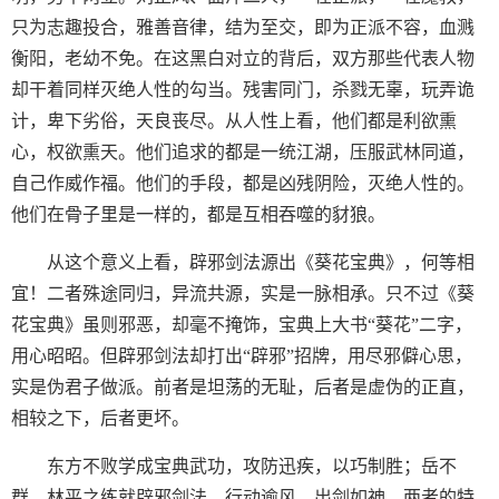
只为志趣投合，雅善音律，结为至交，即为正派不容，血溅
衡阳，老幼不免。在这黑白对立的背后，双方那些代表人物
却干着同样灭绝人性的勾当。残害同门，杀戮无辜，玩弄诡
计，卑下劣俗，天良丧尽。从人性上看，他们都是利欲熏
心，权欲熏天。他们追求的都是一统江湖，压服武林同道，
自己作威作福。他们的手段，都是凶残阴险，灭绝人性的。
他们在骨子里是一样的，都是互相吞噬的豺狼。
从这个意义上看，辟邪剑法源出《葵花宝典》，何等相
宜！二者殊途同归，异流共源，实是一脉相承。只不过《葵
花宝典》虽则邪恶，却毫不掩饰，宝典上大书“葵花”二字，
用心昭昭。但辟邪剑法却打出“辟邪”招牌，用尽邪僻心思，
实是伪君子做派。前者是坦荡的无耻，后者是虚伪的正直，
相较之下，后者更坏。
东方不败学成宝典武功，攻防迅疾，以巧制胜；岳不
群、林平之练就辟邪剑法，行动逾风，出剑如神。两者的特