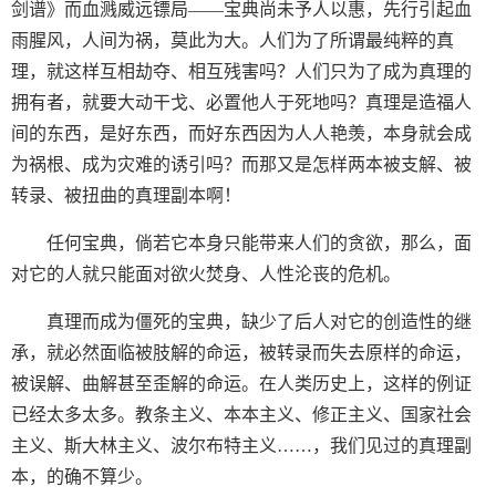
剑谱》而血溅威远镖局——宝典尚未予人以惠，先行引起血
雨腥风，人间为祸，莫此为大。人们为了所谓最纯粹的真
理，就这样互相劫夺、相互残害吗？人们只为了成为真理的
拥有者，就要大动干戈、必置他人于死地吗？真理是造福人
间的东西，是好东西，而好东西因为人人艳羡，本身就会成
为祸根、成为灾难的诱引吗？而那又是怎样两本被支解、被
转录、被扭曲的真理副本啊！
任何宝典，倘若它本身只能带来人们的贪欲，那么，面
对它的人就只能面对欲火焚身、人性沦丧的危机。
真理而成为僵死的宝典，缺少了后人对它的创造性的继
承，就必然面临被肢解的命运，被转录而失去原样的命运，
被误解、曲解甚至歪解的命运。在人类历史上，这样的例证
已经太多太多。教条主义、本本主义、修正主义、国家社会
主义、斯大林主义、波尔布特主义……，我们见过的真理副
本，的确不算少。