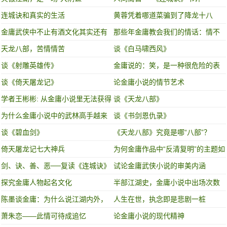
连城诀和真实的生活
黄蓉凭着哪道菜骗到了降龙十八
掌？
金庸武侠中不止有酒文化其实还有
那些年金庸教会我们的情话：情不
这些……
知所起 一往而深！
天龙八部，苦情情苦
谈《白马啸西风》
谈《射雕英雄传》
​金庸说的：笑，是一种很危险的表
情
谈《倚天屠龙记》
论金庸小说的情节艺术
学者王彬彬: 从金庸小说里无法获得
谈《天龙八部》
现代公民意识
为什么金庸小说中的武林高手越来
谈《书剑恩仇录》
越弱
谈《碧血剑》
《天龙八部》究竟是哪“八部”？
倚天屠龙记七大神兵
为何金庸作品中“反清复明”的主题如
此明显？他与清朝有何仇恨？
剑、诀、善、恶──复读《连城诀》
试论金庸武侠小说的审美内涵
探究金庸人物起名文化
半部江湖史，金庸小说中出场次数
最多的门派
陈墨谈金庸：为什么说江湖内外，
人生在世，执念即是悲剧一桩
金庸都是个传奇？
萧朱恋——此情可待成追忆
论金庸小说的现代精神