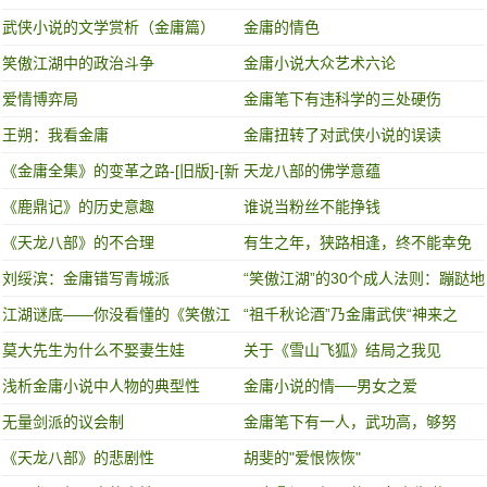
武侠小说的文学赏析（金庸篇）
金庸的情色
笑傲江湖中的政治斗争
金庸小说大众艺术六论
爱情博弈局
金庸笔下有违科学的三处硬伤
王朔：我看金庸
金庸扭转了对武侠小说的误读
《金庸全集》的变革之路-[旧版]-[新
天龙八部的佛学意蕴
版]-[新修版]
《鹿鼎记》的历史意趣
谁说当粉丝不能挣钱
《天龙八部》的不合理
有生之年，狭路相逢，终不能幸免
刘绥滨：金庸错写青城派
“笑傲江湖”的30个成人法则：蹦跶地
欢的，死的都快！
江湖谜底——你没看懂的《笑傲江
“祖千秋论酒”乃金庸武侠“神来之
湖》（2）
笔”，每每读之，令人沉醉！
莫大先生为什么不娶妻生娃
关于《雪山飞狐》结局之我见
浅析金庸小说中人物的典型性
金庸小说的情──男女之爱
无量剑派的议会制
金庸笔下有一人，武功高，够努
力，最后却一败涂地，值得我们反
《天龙八部》的悲剧性
胡斐的"爱恨恢恢"