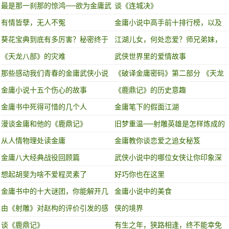
最是那一刹那的惊鸿──欲为金庸武
谈《连城决》
学论之塞万提斯
有情皆孽，无人不冤
金庸小说中高手前十排行榜，以及
武功秘籍排行榜!
葵花宝典到底有多厉害？秘密终于
江湖儿女，何处恋爱？师兄弟妹，
被说出！
近水楼台
《天龙八部》的灾难
武侠世界里的爱情故事
那些感动我们青春的金庸武侠小说
《破译金庸密码》第二部分 《天龙
中的经典场景
八部》
金庸小说十五个伤心的故事
《鹿鼎记》的历史意趣
金庸书中死得可惜的几个人
金庸笔下的假面江湖
漫谈金庸和他的《鹿鼎记》
旧梦重温──射雕英雄是怎样炼成的
从人情物理处读金庸
金庸教你谈恋爱之追女秘笈
金庸八大经典战役回顾篇
武侠小说中的哪位女侠让你印象深
刻？
想起胡斐为啥不爱程灵素了
好巧你也在这里
金庸书中的十大谜团，你能解开几
金庸小说中的美食
个？
由《射雕》对赵构的评价引发的感
侠的境界
慨
谈《鹿鼎记》
有生之年，狭路相逢，终不能幸免