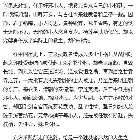
兴愚忠政策，任用奸邪小人，把教派当成自己的小朝廷，一
时谀辞如潮，山呼万岁，与古往今来独裁者和皇帝一般。因
而，君子韬晦，小人得志，黄钟毁弃，瓦缶雷鸣；有志的侠
士退隐不见，无能的小人恣意妄为。杨莲亭武功低微，却以
宠嬖身份成了实际上的教主，胡作非为。
在中国历史上，宦竖执政曾造成过多少惨祸！从战国时
赵之郭隗受秦贿而唆使赵王杀名将李牧，却老臣廉颇，自毁
长城，到东汉宦官压迫清流，造成党锢之祸，再到唐之甘露
寺之变，一大批有志振兴朝纲的士人被逐，乃至后来明王朝
的东厂、锦衣卫，清朝的安德海、李莲英流，后宫中任用奸
邪小人，纲纪废弛，祸国殃民，为害甚剧。以东方不败的才
智，却因引剑自宫而练葵花武功，乱了性情，整日如妇人般
躲于深宫绣花，宠幸杨莲亭等小人，还是被任我行所趁，失
权柄，丢性命，殊堪悯也。
东方不败所走的道路，恰是一个独裁者必然的人生之