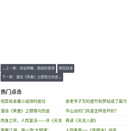
←上一章：闲谈神雕，稳固的爱情
章回目录
下一章：漫谈《笑傲》之颓情与伤逝→
热门点击
倪匡给金庸小说排的座位
金老爷子写的虚竹和梦姑成了最污
的一段，你知道不？
漫谈《笑傲》之颓情与伤逝
华山派的门风是怎样变坏的？
肉身之死，人性复活——评《天龙
再读《天龙八部》
八部》
笑傲江湖，是一场“大阴谋”
人同禽兽──《连城诀》书评