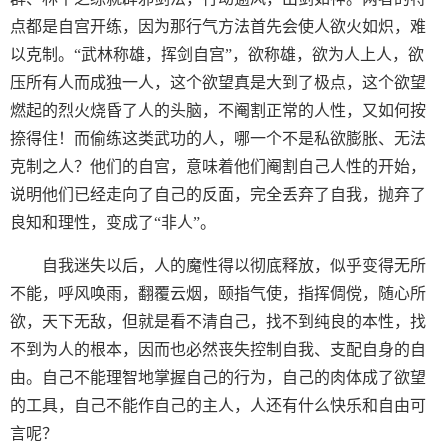
点都是自宫开练，因为那行气方法首先会使人欲火如炽，难
以克制。“武林称雄，挥剑自宫”，欲称雄，欲为人上人，欲
压所有人而成独一人，这个欲望真是大到了极点，这个欲望
燃起的烈火烧昏了人的头脑，不阉割正常的人性，又如何按
捺得住！而偷练这类武功的人，哪一个不是私欲膨胀、无法
克制之人？他们的自宫，意味着他们阉割自己人性的开始，
说明他们已经走向了自己的反面，完全丢弃了自我，抛弃了
良知和理性，变成了“非人”。
自我迷失以后，人的魔性得以彻底释放，似乎变得无所
不能，呼风唤雨，翻覆云烟，颐指气使，指挥倜傥，随心所
欲，天下无敌，但就是看不清自己，找不到纯良的本性，找
不到为人的根本，因而也必然丧失控制自我、支配自身的自
由。自己不能理智地掌握自己的行为，自己的肉体成了欲望
的工具，自己不能作自己的主人，人还有什么快乐和自由可
言呢？