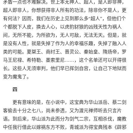
矛盾一点也不难解决。世上本无神人、超人，是人即非神，
超人即非人，你想获得非人所有的功法，除非你不是人，更
有何法？因而，我们在历史上见到那么多“超人”，但他们个
个都脱下人皮，换去人心，以虎豹豺狼的凶残天性为祸人
间，无所不能，为所欲为，无人可敌，无法无天。但是，就
是没有人性，就是失掉了作为人的幸福乐趣，失掉了融入人
类的可能。夏桀王、商纣王、晋灵公、秦始皇、隋炀帝，罗
马王尼禄、希特勒、墨索里尼……，这个名单还可以开得很
长。这些人无须审判，他们早已挥剑自宫，让自己下地狱而
变为魔鬼了。
四
更有意味的是，在小说中，这宝典为华山派岳、蔡二剑
客偷去十分之七八，尚未参透，又为渡元禅师听去只言片
语。到后来，华山派为此而分为剑气二宗，互相杀伐，魔教
中任我行借此以嫁祸东方不败，青城派为得宝典残本《辟邪