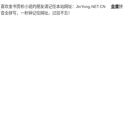
喜欢金书赏析小说的朋友请记住本站网址：
JinYong.NET.CN
金庸
拼
音全拼写，一秒钟记住网址，过目不忘！