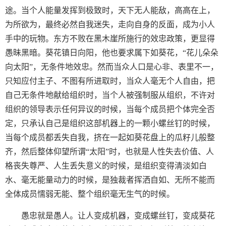
途。当个人能量发挥到极致时，天下无人能敌，高高在上，
为所欲为，最终必然自我迷失，走向自身的反面，成为小人
手中的玩物。东方不败在黑木崖所施行的效忠政策，更显得
愚昧黑暗。葵花镇日向阳，他也要求属下如葵花，“花儿朵朵
向太阳”，无条件地效忠。然而当众人口是心非、表里不一，
只知应付主子、不图有所进取时，当众人毫无个人自由，把
自己无条件地献给组织时，当个人被强制服从组织，不许对
组织的领导表示任何异议的时候，当每个成员把个体完全否
定，只承认自己是组织这部机器上的一颗小螺丝钉的时候，
当每个成员都丢失自我，挤在一起如葵花盘上的瓜籽儿般整
齐，然后整体仰望所谓“太阳”时，也就是人性失去价值、人
格丧失尊严、人生丢失意义的时候，是组织变得清淡如白
水、毫无能量动力的时候，是独裁者挥洒自如、无所不能而
全体成员懦弱无能、整个组织毫无生气的时候。
愚忠就是愚人。让人变成机器，变成螺丝钉，变成葵花