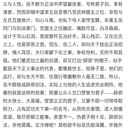
义与人性。岳不群为正派中声望最佳者，号称君子剑，享有
清誉，然而却暗中谋求五岳至尊乃至武林盟主之位，非但与
左氏互施诡计，勾心斗角，也私下夺人家传宝籍，杀害五岳
同门与别派掌门。至盟主之位确定，嘴脸尽显，白牙森森，
设计于华山石洞，意欲聚歼五派好手，其心残忍，又在左氏
之上，也是邪恶之首。但左、岳二人，却向天下挂出正派招
牌，掩人耳目，大行卑鄙下劣之事，争权夺利，无所不用其
极。他们要武功之最的剑谱，却又打出“辟邪”的幌子，似乎
都是天下正义事业的代表，都像救世主，但骨子里，他们的
品行，却与东方不败、任我行等魔教中人毫无二致，所以，
岳不群练成辟邪剑法，实际上与他的人生追求完全相符。他
要的就是这样的效果：既要让众人交口赞誉为君子——辟邪
的大侠士、大英雄，堂堂正正的君子，又要不顾一切地夺取
权力，占有武功天下第一的名号，从而伤天害理，进入邪魔
歪道，极尽邪僻之能事。表里不一，伪君子相十足，辟邪剑
法，非他莫属。左冷禅呢？其权欲不似岳氏般深藏，毕竟外