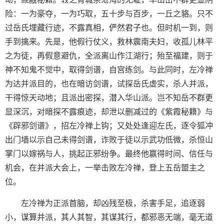
险：一为豪夺，一为巧取，五十步与百步，一丘之貉。只不
过岳氏埋藏行迹，不露真相，俨然君子也。但时机一到，则
手到擒来。先是，他假行仗义，救林震南夫妇，收孤儿林平
之为徒，再假意避仇，全派离山作江湖行；殆至福建，则于
神不知鬼不觉中，取得剑谱，自宫练剑。与此同时，左冷禅
为达并派目的，也在暗访剑谱，试探岳氏虚实，杀人并派，
干得惊天动地；且派出密探，潜入华山派。岂不知岳不群更
显深沉，对暗探不露痕迹，却泄以删减过的《紫霞秘籍》与
《辟邪剑谱》，招左冷禅上钩；又处处逢迎左氏，逐令狐冲
出门墙以示自己未得剑谱，诈败于徒以示武功低微，杀恒山
掌门以嫁祸与人，挑起正邪纷争。最终他赢得时间、信任与
机会，在并派大会上，一举击败左冷禅，登上五岳盟主之
位。
左冷禅为正派首脑，却凶残至极，杀害手足，追逐弱
小，谋算并派，其人其智，其谋其行，都邪恶无端，毫无道