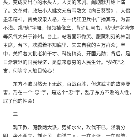
头，变成交出心的木头人，人类的悲剧、闹剧就开始上演
了。文革时，政坛小人姚文元曾写散文《向日葵赞》，大倡
愚忠精神，赞美奴隶人格，在一代红卫兵中广播其毒，为害
不浅。跳“忠”字舞，佩领袖像章，背诵红宝书，贴“忠”字墙饰
等风气大兴于神州。台上，站着面带微笑、腹藏利刃的林副
主席；台下，欢腾着不知底里、失去自我的百万群众；牢
中，关押着大批老将干才、科技精英、开国元勋；背后，是
日渐衰退的国民经济，是愈来愈穷的人民生计。“葵花”之
害，何等令人触目惊心！
东方不败固然天下无敌，百战百胜，但这武功的致命要
害，乃在一个“忠”字，是这个“忠”字，乱了东方不败的人性，
取了他的性命！
三
观正教、魔教两大派，势如水火，攻伐不已，泾渭分
明，势不两立。刘正风、曲洋二人，一在正派，一在魔教，