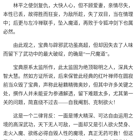
林平之使剑复仇，大快人心，但不顾爱妻，亲情尽失，
本性已丢，故得胜而狂妄，为敌所趁，失了双目，当在情理
中；后更与左冷禅联手，坠入魔道，再败于令狐冲剑下也属
必然。
由此观之，宝典与辟邪武功虽高超，但却因失去了人味
而留下了武功中的最大破绽，的确是“一尺魔道”。
宝典原系太监所作，此太监固为绝顶聪明之人，深具大
智大慧。然如方证所说，后来保管此经典的红叶禅师在圆寂
前当众毁了宝典，声称此秘籍精微奥妙，但其中许多关键之
处，撰作人并未能妥为参通解透，留下难题太多，尤其第一
关的问题，简直绕不过去——自我阉割、克制欲火！
这是一个二律背反：一面是博大精深、可达自由运用之
境的高深武功，天下无人可敌，一面却又是引人欲火焚身、
走火入魔、欲练必得自毁人性的魔境，真正无药可救！但这