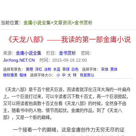
当前位置：
金庸小说全集
>
文章资讯
>
金书赏析
《天龙八部》——我读的第一部金庸小说
来源：
金庸小说全集
栏目：
金书赏析
官网：
JinYong.NET.CN
时间：2015-09-16 12:00
选择背景色：
黄橙
洋红
淡粉
水蓝
草绿
白色
选择字体：
宋体
黑体
微软雅黑
楷体
选择字体大小：
小
中
大
特
恢复默认
《天龙八部》是千百个掀天巨浪，而读者就浮在汪洋大海的一叶扁舟
上。一个巨浪打过来，可以令读者沉下数十百丈，再一个巨浪掀起，
又可以将读者抬高数十百丈在看《天龙八部》的时候，全然身不由
主，随着书中的人物、情节而起伏。金庸的作品，到了《天龙八
部》，又是一个新的巅峰。
一个接着一个的巅峰，这是金庸创作力无穷无尽的证