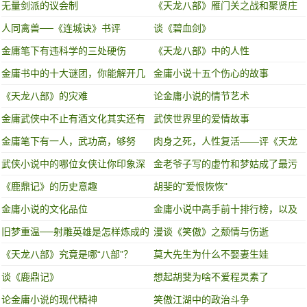
最多的门派
无量剑派的议会制
《天龙八部》雁门关之战和聚贤庄
之战谁的含金量更高！
人同禽兽──《连城诀》书评
谈《碧血剑》
金庸笔下有违科学的三处硬伤
《天龙八部》中的人性
金庸书中的十大谜团，你能解开几
金庸小说十五个伤心的故事
个？
《天龙八部》的灾难
论金庸小说的情节艺术
金庸武侠中不止有酒文化其实还有
武侠世界里的爱情故事
这些……
金庸笔下有一人，武功高，够努
肉身之死，人性复活——评《天龙
力，最后却一败涂地，值得我们反
八部》
武侠小说中的哪位女侠让你印象深
金老爷子写的虚竹和梦姑成了最污
省
刻？
的一段，你知道不？
《鹿鼎记》的历史意趣
胡斐的"爱恨恢恢"
金庸小说的文化品位
金庸小说中高手前十排行榜，以及
武功秘籍排行榜!
旧梦重温──射雕英雄是怎样炼成的
漫谈《笑傲》之颓情与伤逝
《天龙八部》究竟是哪“八部”？
莫大先生为什么不娶妻生娃
谈《鹿鼎记》
想起胡斐为啥不爱程灵素了
论金庸小说的现代精神
笑傲江湖中的政治斗争