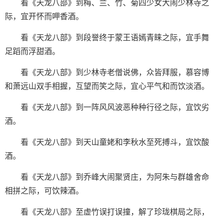
看《天龙八部》到梅、兰、竹、菊四少女大闹少林寺之
际，宜开怀而呷香酒。
看《天龙八部》到段誉终于蒙王语嫣青睐之际，宜手舞
足蹈而浮甜酒。
看《天龙八部》到少林寺老僧说佛，众皆拜服，慕容博
和萧远山双手相握，互望而笑之际，宜心平气和而饮淡酒。
看《天龙八部》到一阵风风波恶种种行径之际，宜饮劣
酒。
看《天龙八部》到天山童姥和李秋水至死搏斗，宜饮酸
酒。
看《天龙八部》到乔峰大闹聚贤庄，为阿朱与群雄舍命
相拼之际，可饮辣酒。
看《天龙八部》至虚竹误打误撞，解了珍珑棋局之际，