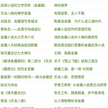
武侠小说的文学赏析（金庸篇）
侠的境界
天龙八部的佛学意蕴
有情皆孽，无人不冤
刘绥滨：金庸错写青城派
陈墨谈金庸：为什么说江湖内外，
金庸都是个传奇？
萧朱恋——此情可待成追忆
金庸小说创作的思想历程
金庸小说大众艺术六论
浅析金庸小说中人物的典型性
金庸八大经典战役回顾篇
那些感动我们青春的金庸武侠小说
中的经典场景
倚天屠龙记七大神兵
王朔：我看金庸
《破译金庸密码》第二部分 《天龙
关于《雪山飞狐》结局之我见
八部》
《鹿鼎记》的历史意趣
笑傲江湖，是一场“大阴谋”
最是那一刹那的惊鸿──欲为金庸武
天龙八部，苦情情苦
学论之塞万提斯
执念与命运
学者王彬彬: 从金庸小说里无法获得
现代公民意识
谈《倚天屠龙记》
有生之年，狭路相逢，终不能幸免
再读《天龙八部》
从人情物理处读金庸