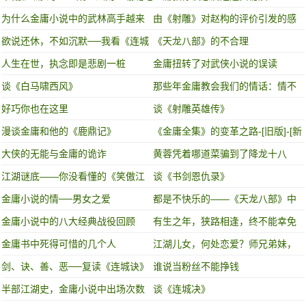
欢的，死的都快！
为什么金庸小说中的武林高手越来
由《射雕》对赵构的评价引发的感
越弱
慨
欲说还休，不如沉默──我看《连城
《天龙八部》的不合理
诀》
人生在世，执念即是悲剧一桩
金庸扭转了对武侠小说的误读
谈《白马啸西风》
那些年金庸教会我们的情话：情不
知所起 一往而深！
好巧你也在这里
谈《射雕英雄传》
漫谈金庸和他的《鹿鼎记》
《金庸全集》的变革之路-[旧版]-[新
版]-[新修版]
大侠的无能与金庸的诡诈
黄蓉凭着哪道菜骗到了降龙十八
掌？
江湖谜底——你没看懂的《笑傲江
谈《书剑恩仇录》
湖》（2）
金庸小说的情──男女之爱
都是不快乐的——《天龙八部》中
的人物
金庸小说中的八大经典战役回顾
有生之年，狭路相逢，终不能幸免
金庸书中死得可惜的几个人
江湖儿女，何处恋爱？师兄弟妹，
近水楼台
剑、诀、善、恶──复读《连城诀》
谁说当粉丝不能挣钱
半部江湖史，金庸小说中出场次数
谈《连城决》