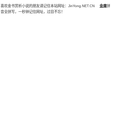
喜欢金书赏析小说的朋友请记住本站网址：
JinYong.NET.CN
金庸
拼
音全拼写，一秒钟记住网址，过目不忘！