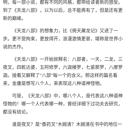
明，每一部小说，都有不同的风格，都带给读者新的感受。
到了《天龙八部》，以为以后，总不能再有了，但是还有更
新的巅峰。
《天龙八部》的想象力，比《倚天屠龙记》又进了一
步。更不受拘束，更放得开，浪漫激情更甚，堪称是世界小
说的杰作。
《天龙八部》一开始就释名：八部者，一天，二龙，三
夜叉，四乾达婆，五阿修罗，六迦楼罗，七紧那罗，八摩罗
迦。接着又解释了“八部”每一个的含义。照这样的篇名看
来，金庸是想写八个人，来表现这八种道神怪物。
可是，《天龙八部》中，哪八个人，是代表这八种道神
怪物的！哪一个人代表哪一种，曾经详细下过功夫去研究，
都没有结论。
谁是夜叉？是“香药叉”木婉清？木婉清在书中的地位一