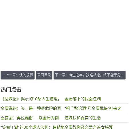
←上一章：侠的境界
章回目录
下一章：有生之年，狭路相逢，终不能幸免→
热门点击
《鹿鼎记》揭示的10条人生道理，
金庸笔下的假面江湖
条条值得N刷
​金庸说的：笑，是一种很危险的表
“祖千秋论酒”乃金庸武侠“神来之
情
笔”，每每读之，令人沉醉！
袁良骏：再说雅俗──以金庸为例
连城诀和真实的生活
“笑傲江湖”的30个成人法则：蹦跶地
金庸教你谈恋爱之追女秘笈